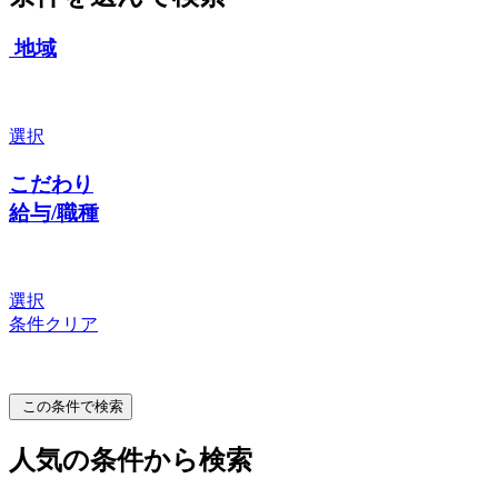
地域
選択
こだわり
給与/職種
選択
条件クリア
この条件で検索
人気の条件から検索