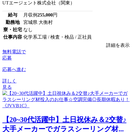
UTエージェント株式会社（関東）
給与
月収例
255,000
円
勤務地
宮城県 大衡村
寮・社宅
なし
仕事内容
化学系工場 / 検査・検品 / 正社員
詳細を表示
無料電話で
応募
応募へ進む
詳しく
見る
【20~30代活躍中】土日祝休み＆2交替♪
大手メーカーでガラスシーリング材...