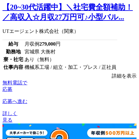
【20~30代活躍中】＼社宅費全額補助！
／高収入☆月収27万円可♪小型バル...
UTエージェント株式会社（関東）
給与
月収例
279,000
円
勤務地
宮城県 大衡村
寮・社宅
あり（無料）
仕事内容
機械系工場 / 組立・加工・プレス / 正社員
詳細を表示
無料電話で
応募
応募へ進む
詳しく
見る