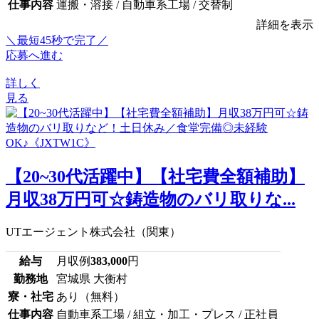
仕事内容
運搬・溶接 / 自動車系工場 / 交替制
詳細を表示
＼最短45秒で完了／
応募へ進む
詳しく
見る
【20~30代活躍中】【社宅費全額補助】
月収38万円可☆鋳造物のバリ取りな...
UTエージェント株式会社（関東）
給与
月収例
383,000
円
勤務地
宮城県 大衡村
寮・社宅
あり（無料）
仕事内容
自動車系工場 / 組立・加工・プレス / 正社員