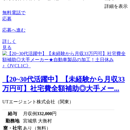
詳細を表示
無料電話で
応募
応募へ進む
詳しく
見る
【20~30代活躍中】【未経験から月収33
万円可】社宅費全額補助◎大手メー...
UTエージェント株式会社（関東）
給与
月収例
332,000
円
勤務地
宮城県 大衡村
寮・社宅
あり（無料）