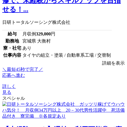
修で、未経験からスキルアップを目指
せる！...
日研トータルソーシング株式会社
給与
月収例
329,000
円
勤務地
宮城県 大衡村
寮・社宅
あり
仕事内容
タイヤの組立・塗装 / 自動車系工場 / 交替制
詳細を表示
＼最短45秒で完了／
応募へ進む
詳しく
見る
スペシャル