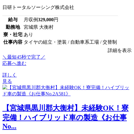
日研トータルソーシング株式会社
給与
月収例
329,000
円
勤務地
宮城県 大衡村
寮・社宅
あり
仕事内容
タイヤの組立・塗装 / 自動車系工場 / 交替制
詳細を表示
＼最短45秒で完了／
応募へ進む
詳しく
見る
【宮城県黒川郡大衡村】未経験OK！寮
完備！ハイブリッド車の製造《お仕事
No...