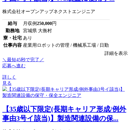
株式会社オープンアップネクストエンジニア
給与
月収例
250,000
円
勤務地
宮城県 大衡村
寮・社宅
あり
仕事内容
産業用ロボットの管理 / 機械系工場 / 日勤
詳細を表示
＼最短45秒で完了／
応募へ進む
詳しく
見る
【35歳以下限定(長期キャリア形成/例外
事由3号イ該当)】製造関連設備の保...