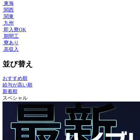
東海
関西
関東
九州
即入寮OK
期間工
寮あり
高収入
並び替え
おすすめ順
給与が高い順
新着順
スペシャル