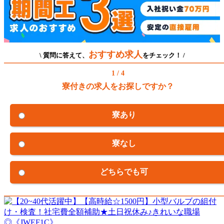
おすすめ求人
\ 質問に答えて、
をチェック！ /
1 / 4
寮付きの求人をお探しですか？
寮あり
寮なし
どちらでも可