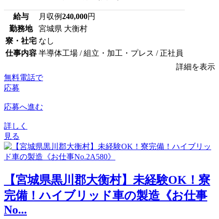
給与
月収例
240,000
円
勤務地
宮城県 大衡村
寮・社宅
なし
仕事内容
半導体工場 / 組立・加工・プレス / 正社員
詳細を表示
無料電話で
応募
応募へ進む
詳しく
見る
【宮城県黒川郡大衡村】未経験OK！寮
完備！ハイブリッド車の製造《お仕事
No...