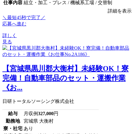
仕事内容
組立・加工・プレス / 機械系工場 / 交替制
詳細を表示
＼最短45秒で完了／
応募へ進む
詳しく
見る
【宮城県黒川郡大衡村】未経験OK！寮
完備！自動車部品のセット・運搬作業
《お...
日研トータルソーシング株式会社
給与
月収例
327,000
円
勤務地
宮城県 大衡村
寮・社宅
あり