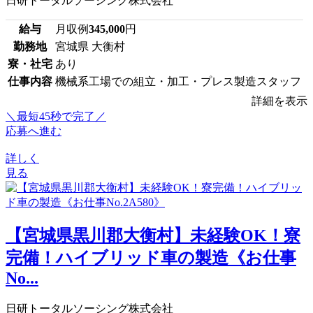
日研トータルソーシング株式会社
給与
月収例
345,000
円
勤務地
宮城県 大衡村
寮・社宅
あり
仕事内容
機械系工場での組立・加工・プレス製造スタッフ
詳細を表示
＼最短45秒で完了／
応募へ進む
詳しく
見る
【宮城県黒川郡大衡村】未経験OK！寮
完備！ハイブリッド車の製造《お仕事
No...
日研トータルソーシング株式会社