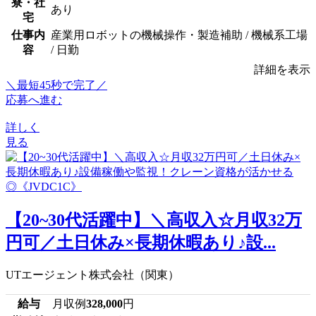
寮・社
あり
宅
仕事内
産業用ロボットの機械操作・製造補助 / 機械系工場
容
/ 日勤
詳細を表示
＼最短45秒で完了／
応募へ進む
詳しく
見る
【20~30代活躍中】＼高収入☆月収32万
円可／土日休み×長期休暇あり♪設...
UTエージェント株式会社（関東）
給与
月収例
328,000
円