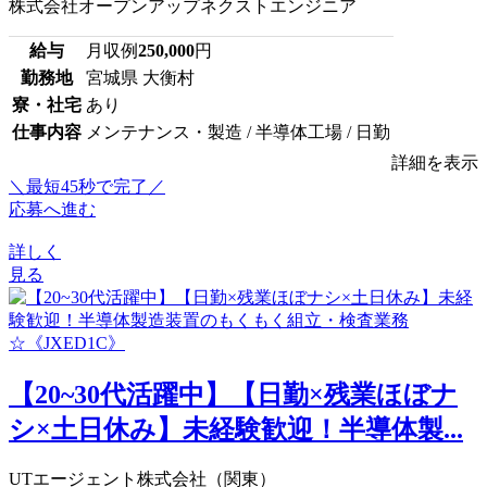
株式会社オープンアップネクストエンジニア
給与
月収例
250,000
円
勤務地
宮城県 大衡村
寮・社宅
あり
仕事内容
メンテナンス・製造 / 半導体工場 / 日勤
詳細を表示
＼最短45秒で完了／
応募へ進む
詳しく
見る
【20~30代活躍中】【日勤×残業ほぼナ
シ×土日休み】未経験歓迎！半導体製...
UTエージェント株式会社（関東）