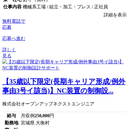
仕事内容
機械系工場 / 組立・加工・プレス / 正社員
詳細を表示
無料電話で
応募
応募へ進む
詳しく
見る
【35歳以下限定(長期キャリア形成/例外
事由3号イ該当)】NC装置の制御設...
株式会社オープンアップネクストエンジニア
給与
月収例
250,000
円
勤務地
宮城県 大衡村