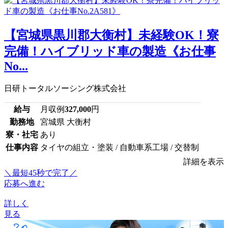
【宮城県黒川郡大衡村】未経験OK！寮
完備！ハイブリッド車の製造《お仕事
No...
日研トータルソーシング株式会社
給与
月収例
327,000
円
勤務地
宮城県 大衡村
寮・社宅
あり
仕事内容
タイヤの組立・塗装 / 自動車系工場 / 交替制
詳細を表示
＼最短45秒で完了／
応募へ進む
詳しく
見る