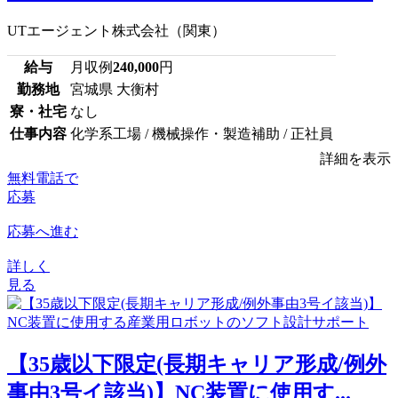
UTエージェント株式会社（関東）
給与
月収例
240,000
円
勤務地
宮城県 大衡村
寮・社宅
なし
仕事内容
化学系工場 / 機械操作・製造補助 / 正社員
詳細を表示
無料電話で
応募
応募へ進む
詳しく
見る
【35歳以下限定(長期キャリア形成/例外
事由3号イ該当)】NC装置に使用す...