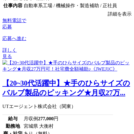
仕事内容
自動車系工場 / 機械操作・製造補助 / 正社員
詳細を表示
無料電話で
応募
応募へ進む
詳しく
見る
【20~30代活躍中】★手のひらサイズの
バルブ製品のピッキング★月収27万...
UTエージェント株式会社（関東）
給与
月収例
277,000
円
勤務地
宮城県 大衡村
寮・社宅
あり（無料）