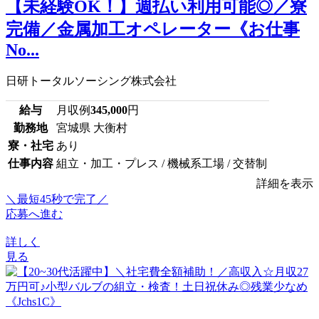
【未経験OK！】週払い利用可能◎／寮
完備／金属加工オペレーター《お仕事
No...
日研トータルソーシング株式会社
給与
月収例
345,000
円
勤務地
宮城県 大衡村
寮・社宅
あり
仕事内容
組立・加工・プレス / 機械系工場 / 交替制
詳細を表示
＼最短45秒で完了／
応募へ進む
詳しく
見る