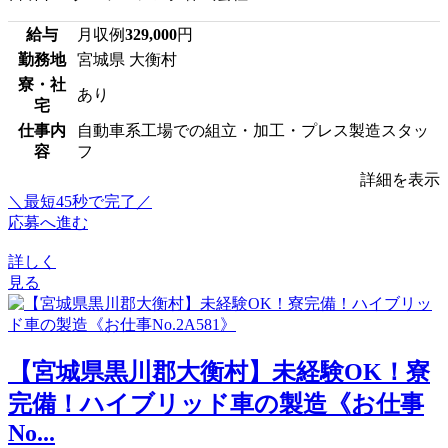
給与
月収例
329,000
円
勤務地
宮城県 大衡村
寮・社
あり
宅
仕事内
自動車系工場での組立・加工・プレス製造スタッ
容
フ
詳細を表示
＼最短45秒で完了／
応募へ進む
詳しく
見る
【宮城県黒川郡大衡村】未経験OK！寮
完備！ハイブリッド車の製造《お仕事
No...