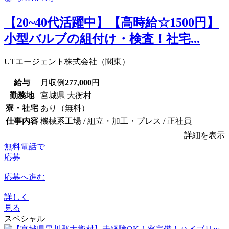
【20~40代活躍中】【高時給☆1500円】
小型バルブの組付け・検査！社宅...
UTエージェント株式会社（関東）
給与
月収例
277,000
円
勤務地
宮城県 大衡村
寮・社宅
あり（無料）
仕事内容
機械系工場 / 組立・加工・プレス / 正社員
詳細を表示
無料電話で
応募
応募へ進む
詳しく
見る
スペシャル