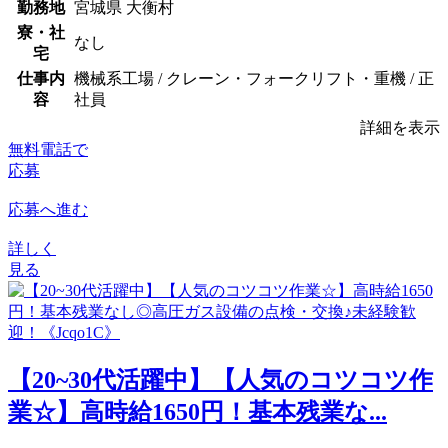
勤務地
宮城県 大衡村
寮・社
なし
宅
仕事内
機械系工場 / クレーン・フォークリフト・重機 / 正
容
社員
詳細を表示
無料電話で
応募
応募へ進む
詳しく
見る
【20~30代活躍中】【人気のコツコツ作
業☆】高時給1650円！基本残業な...