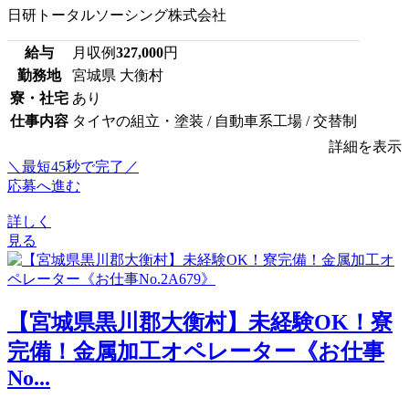
日研トータルソーシング株式会社
給与
月収例
327,000
円
勤務地
宮城県 大衡村
寮・社宅
あり
仕事内容
タイヤの組立・塗装 / 自動車系工場 / 交替制
詳細を表示
＼最短45秒で完了／
応募へ進む
詳しく
見る
【宮城県黒川郡大衡村】未経験OK！寮
完備！金属加工オペレーター《お仕事
No...