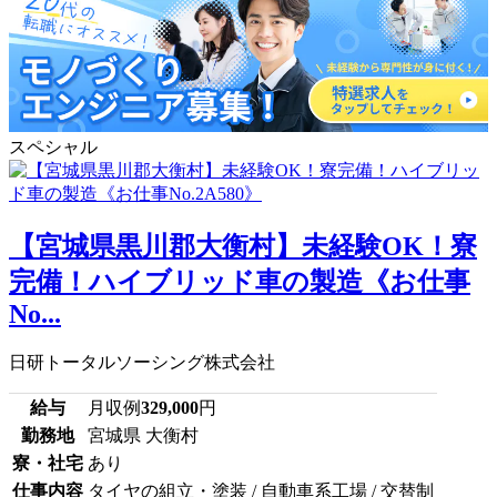
スペシャル
【宮城県黒川郡大衡村】未経験OK！寮
完備！ハイブリッド車の製造《お仕事
No...
日研トータルソーシング株式会社
給与
月収例
329,000
円
勤務地
宮城県 大衡村
寮・社宅
あり
仕事内容
タイヤの組立・塗装 / 自動車系工場 / 交替制