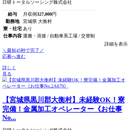
日研トータルソーシング株式会社
給与
月収例
327,000
円
勤務地
宮城県 大衡村
寮・社宅
あり
仕事内容
運搬・溶接 / 自動車系工場 / 交替制
詳細を表示
＼最短45秒で完了／
応募へ進む
詳しく
見る
【宮城県黒川郡大衡村】未経験OK！寮
完備！金属加工オペレーター《お仕事
No...