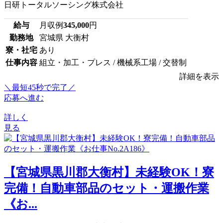
日研トータルソーシング株式会社
給与
月収例
345,000
円
勤務地
宮城県 大衡村
寮・社宅
あり
仕事内容
組立・加工・プレス / 機械系工場 / 交替制
詳細を表示
＼最短45秒で完了／
応募へ進む
詳しく
見る
【宮城県黒川郡大衡村】未経験OK！寮
完備！自動車部品のセット・運搬作業
《お...