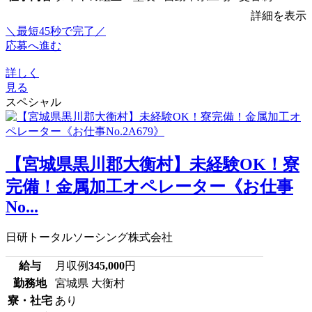
詳細を表示
＼最短45秒で完了／
応募へ進む
詳しく
見る
スペシャル
【宮城県黒川郡大衡村】未経験OK！寮
完備！金属加工オペレーター《お仕事
No...
日研トータルソーシング株式会社
給与
月収例
345,000
円
勤務地
宮城県 大衡村
寮・社宅
あり