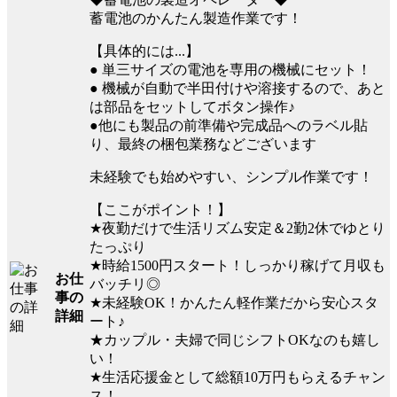
蓄電池のかんたん製造作業です！
【具体的には...】
● 単三サイズの電池を専用の機械にセット！
● 機械が自動で半田付けや溶接するので、あと
は部品をセットしてボタン操作♪
●他にも製品の前準備や完成品へのラベル貼
り、最終の梱包業務などございます
未経験でも始めやすい、シンプル作業です！
【ここがポイント！】
★夜勤だけで生活リズム安定＆2勤2休でゆとり
たっぷり
★時給1500円スタート！しっかり稼げて月収も
お仕
バッチリ◎
事の
★未経験OK！かんたん軽作業だから安心スタ
詳細
ート♪
★カップル・夫婦で同じシフトOKなのも嬉し
い！
★生活応援金として総額10万円もらえるチャン
ス！