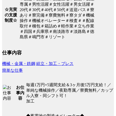
専属＃男性活躍＃女性活躍＃男女活躍＃
☆充実
20代＃30代＃40代＃50代＃送迎バス＃寮
の支援
あり＃寮完備＃寮費無料＃寮タダ＃機械
制度☆
操作＃機械オペレーター＃検査＃＃配線
取付＃梱包＃箱詰め＃軽作業＃立ち作業
＃四国＃兵庫県＃南淡路市＃淡路島＃徳
島県＃鳴門市＃リゾート
仕事内容
機械・金属・鉄鋼
組立・加工・プレス
簡単な仕事
毎週1万円×5週間支給＆3ヶ月後5万円支給！／
お仕
単純な機械操作／夜勤専属／寮費無料／カップ
事内
ル入寮・同シフト可！
容
加工
◆蓄電池の製造オペレーター◆