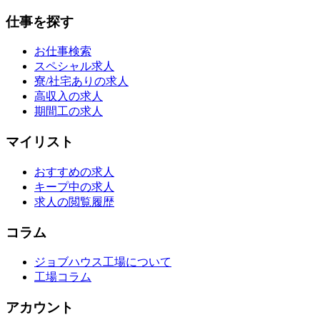
仕事を探す
お仕事検索
スペシャル求人
寮/社宅ありの求人
高収入の求人
期間工の求人
マイリスト
おすすめの求人
キープ中の求人
求人の閲覧履歴
コラム
ジョブハウス工場について
工場コラム
アカウント