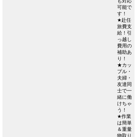
も対応
可能で
す！
★赴任
旅費支
給！引
っ越し
費用の
補助あ
り！
★カッ
プル・
夫婦・
友達同
士で一
緒に働
けちゃ
う！
★作業
は簡単
＆重量
物取り