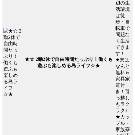
辺の生
活環境
は徒
歩・自
転車で
問題な
く生活
できま
す！
★☆ 2勤2休で自由時間たっぷり！働くも
★寮は
遊ぶも楽しめる島ライフ☆★
なんと
無料＆
家具家
電付
き！引
っ越し
もラク
ラク♪
★カッ
プル・
家族寮