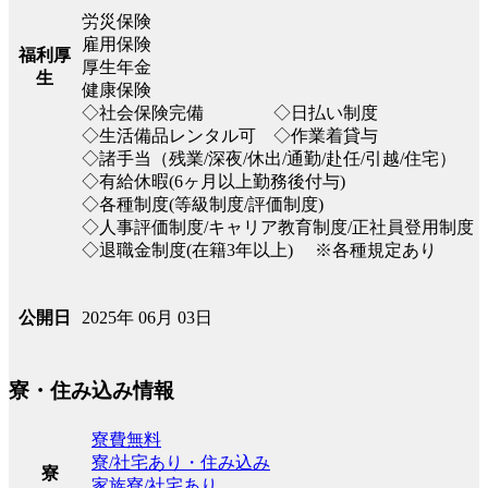
労災保険
雇用保険
福利厚
厚生年金
生
健康保険
◇社会保険完備 ◇日払い制度
◇生活備品レンタル可 ◇作業着貸与
◇諸手当（残業/深夜/休出/通勤/赴任/引越/住宅）
◇有給休暇(6ヶ月以上勤務後付与)
◇各種制度(等級制度/評価制度)
◇人事評価制度/キャリア教育制度/正社員登用制度
◇退職金制度(在籍3年以上) ※各種規定あり
2025年 06月 03日
公開日
寮・住み込み情報
寮費無料
寮/社宅あり・住み込み
寮
家族寮/社宅あり