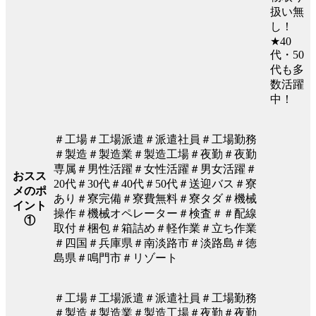
扱い無
し！
★40
代・50
代も多
数活躍
中！
＃工場＃工場派遣＃派遣社員＃工場勤務
＃製造＃製造業＃製造工場＃夜勤＃夜勤
専属＃男性活躍＃女性活躍＃男女活躍＃
おスス
20代＃30代＃40代＃50代＃送迎バス＃寮
メのポ
あり＃寮完備＃寮費無料＃寮タダ＃機械
イント
操作＃機械オペレーター＃検査＃＃配線
①
取付＃梱包＃箱詰め＃軽作業＃立ち作業
＃四国＃兵庫県＃南淡路市＃淡路島＃徳
島県＃鳴門市＃リゾート
＃工場＃工場派遣＃派遣社員＃工場勤務
＃製造＃製造業＃製造工場＃夜勤＃夜勤