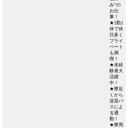
み”の
お仕
事！
★2勤2
休で休
日多く
プライ
ベート
も満
喫！
★未経
験者大
活躍
中！
★寮近
くから
送迎バ
スによ
る通
勤！
★寮周