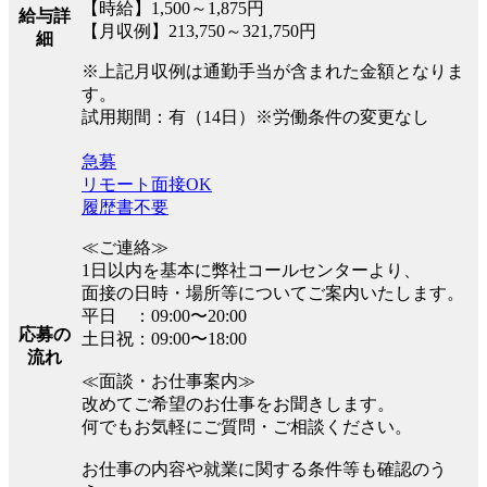
【時給】1,500～1,875円
給与詳
【月収例】213,750～321,750円
細
※上記月収例は通勤手当が含まれた金額となりま
す。
試用期間：有（14日）※労働条件の変更なし
急募
リモート面接OK
履歴書不要
≪ご連絡≫
1日以内を基本に弊社コールセンターより、
面接の日時・場所等についてご案内いたします。
平日 ：09:00〜20:00
応募の
土日祝：09:00〜18:00
流れ
≪面談・お仕事案内≫
改めてご希望のお仕事をお聞きします。
何でもお気軽にご質問・ご相談ください。
お仕事の内容や就業に関する条件等も確認のう