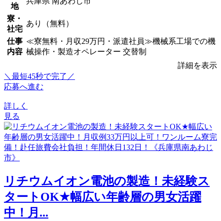
兵庫県 南あわじ市
地
寮・
あり（無料）
社宅
仕事
≪寮無料・月収29万円・派遣社員≫機械系工場での機
内容
械操作・製造オペレーター 交替制
詳細を表示
＼最短45秒で完了／
応募へ進む
詳しく
見る
リチウムイオン電池の製造！未経験ス
タートOK★幅広い年齢層の男女活躍
中！月...