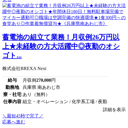
蓄電池の組立て業務！月収例26万円以
上★未経験の方大活躍中◎夜勤のオシ
ゴト...
株式会社BREXA Next
給与
月収例
270,000
円
勤務地
兵庫県 南あわじ市
寮・社宅
あり（無料）
仕事内容
組立・オペレーション / 化学系工場 / 夜勤
詳細を表示
＼最短45秒で完了／
応募へ進む