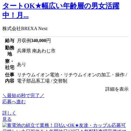
タートOK★幅広い年齢層の男女活躍
中！月...
株式会社BREXA Next
給与
月収例
340,000
円
勤務
兵庫県 南あわじ市
地
寮・
あり
社宅
仕事
リチウムイオン電池・リチウムイオンの加工・操作 /
内容
電子部品系工場 / 交替制
詳細を表示
＼最短45秒で完了／
応募へ進む
詳しく
見る