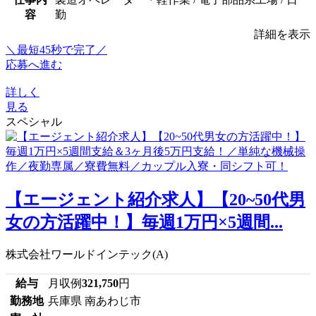
容
勤
詳細を表示
＼最短45秒で完了／
応募へ進む
詳しく
見る
スペシャル
【エージェント紹介求人】【20~50代男
女の方活躍中！】毎週1万円×5週間...
株式会社ワールドインテック(A)
給与
月収例
321,750
円
勤務地
兵庫県 南あわじ市