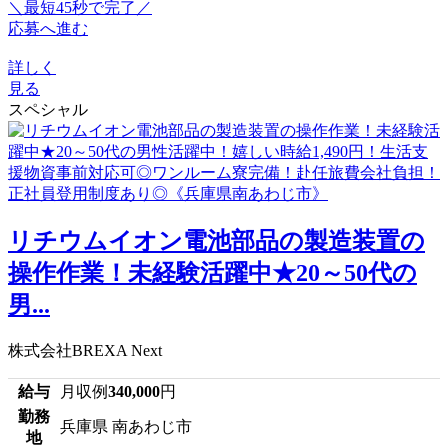
＼最短45秒で完了／
応募へ進む
詳しく
見る
スペシャル
リチウムイオン電池部品の製造装置の
操作作業！未経験活躍中★20～50代の
男...
株式会社BREXA Next
給与
月収例
340,000
円
勤務
兵庫県 南あわじ市
地