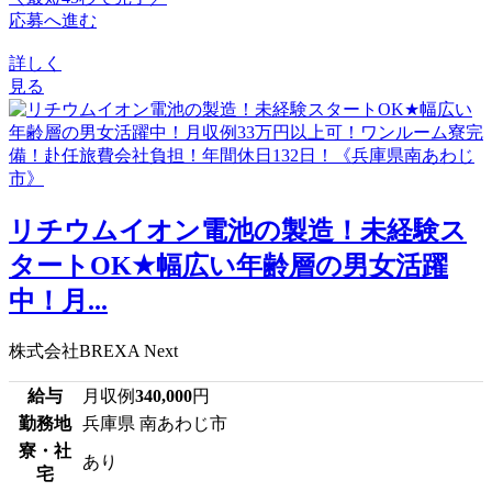
応募へ進む
詳しく
見る
リチウムイオン電池の製造！未経験ス
タートOK★幅広い年齢層の男女活躍
中！月...
株式会社BREXA Next
給与
月収例
340,000
円
勤務地
兵庫県 南あわじ市
寮・社
あり
宅