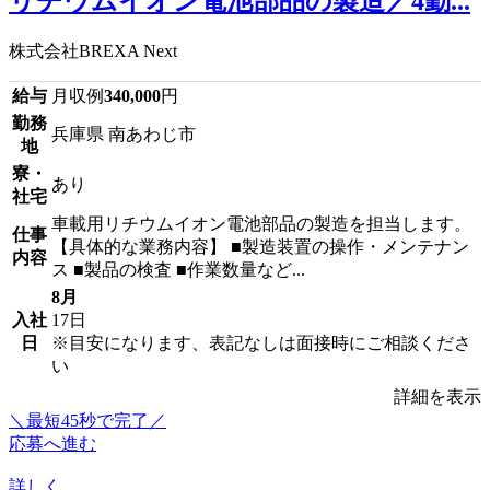
リチウムイオン電池部品の製造／4勤...
株式会社BREXA Next
給与
月収例
340,000
円
勤務
兵庫県 南あわじ市
地
寮・
あり
社宅
車載用リチウムイオン電池部品の製造を担当します。
仕事
【具体的な業務内容】 ■製造装置の操作・メンテナン
内容
ス ■製品の検査 ■作業数量など...
8月
入社
17日
日
※目安になります、表記なしは面接時にご相談くださ
い
詳細を表示
＼最短45秒で完了／
応募へ進む
詳しく