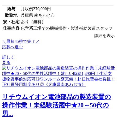
給与
月収例
270,000
円
勤務地
兵庫県 南あわじ市
寮・社宅
あり（無料）
仕事内容
化学系工場での機械操作・製造補助製造スタッフ
詳細を表示
＼最短45秒で完了／
応募へ進む
詳しく
見る
リチウムイオン電池部品の製造装置の
操作作業！未経験活躍中★20～50代の
男...