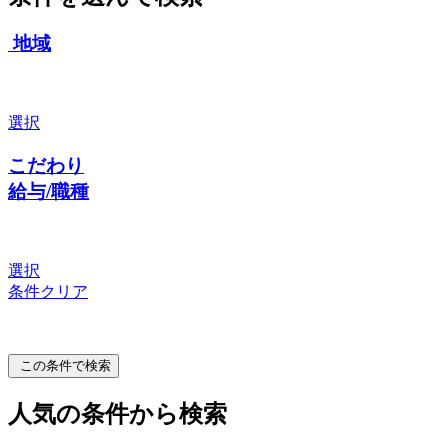
地域
選択
こだわり
給与/職種
選択
条件クリア
この条件で検索
人気の条件から検索