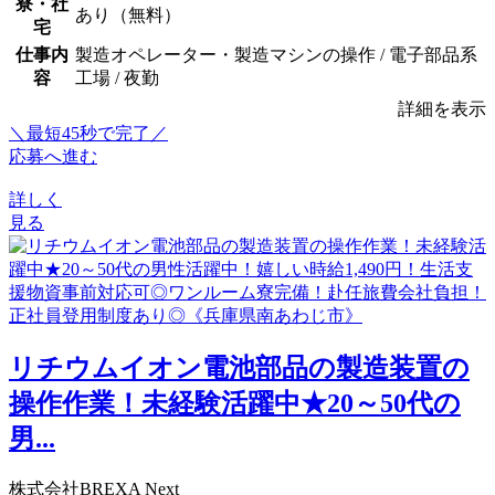
寮・社
あり（無料）
宅
仕事内
製造オペレーター・製造マシンの操作 / 電子部品系
容
工場 / 夜勤
詳細を表示
＼最短45秒で完了／
応募へ進む
詳しく
見る
リチウムイオン電池部品の製造装置の
操作作業！未経験活躍中★20～50代の
男...
株式会社BREXA Next