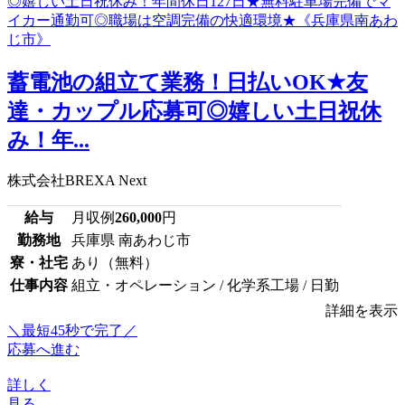
蓄電池の組立て業務！日払いOK★友
達・カップル応募可◎嬉しい土日祝休
み！年...
株式会社BREXA Next
給与
月収例
260,000
円
勤務地
兵庫県 南あわじ市
寮・社宅
あり（無料）
仕事内容
組立・オペレーション / 化学系工場 / 日勤
詳細を表示
＼最短45秒で完了／
応募へ進む
詳しく
見る