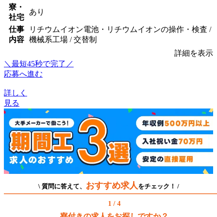
寮・
あり
社宅
仕事
リチウムイオン電池・リチウムイオンの操作・検査 /
内容
機械系工場 / 交替制
詳細を表示
＼最短45秒で完了／
応募へ進む
詳しく
見る
おすすめ求人
\ 質問に答えて、
をチェック！ /
1 / 4
寮付きの求人をお探しですか？