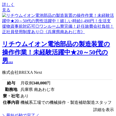
詳しく
見る
リチウムイオン電池部品の製造装置の
操作作業！未経験活躍中★20～50代の
男...
株式会社BREXA Next
給与
月収例
340,000
円
勤務地
兵庫県 南あわじ市
寮・社宅
あり
仕事内容
機械系工場での機械操作・製造補助製造スタッフ
詳細を表示
＼最短45秒で完了／