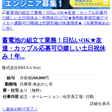
蓄電池の組立て業務！日払いOK★友
達・カップル応募可◎嬉しい土日祝休
み！年...
株式会社BREXA Next
給与
月収例
260,000
円
勤務地
兵庫県 南あわじ市
寮・社宅
あり（無料）
仕事内容
組立・オペレーション / 化学系工場 / 日勤
詳細を表示
＼最短45秒で完了／