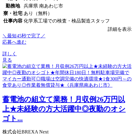
勤務地
兵庫県 南あわじ市
寮・社宅
あり（無料）
仕事内容
化学系工場での検査・検品製造スタッフ
詳細を表示
＼最短45秒で完了／
応募へ進む
詳しく
見る
蓄電池の組立て業務！月収例26万円以
上★未経験の方大活躍中◎夜勤のオシ
ゴト...
株式会社BREXA Next