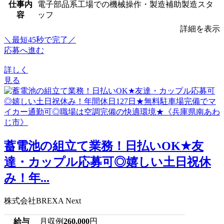
仕事内
電子部品系工場での機械操作・製造補助製造スタ
容
ッフ
詳細を表示
＼最短45秒で完了／
応募へ進む
詳しく
見る
蓄電池の組立て業務！日払いOK★友
達・カップル応募可◎嬉しい土日祝休
み！年...
株式会社BREXA Next
給与
月収例
260,000
円