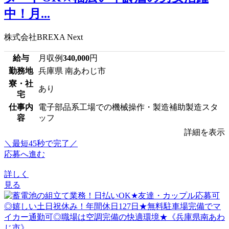
中！月...
株式会社BREXA Next
給与
月収例
340,000
円
勤務地
兵庫県 南あわじ市
寮・社
あり
宅
仕事内
電子部品系工場での機械操作・製造補助製造スタ
容
ッフ
詳細を表示
＼最短45秒で完了／
応募へ進む
詳しく
見る