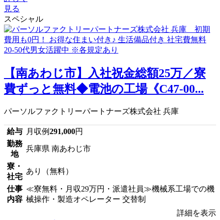
見る
スペシャル
【南あわじ市】入社祝金総額25万／寮
費ずっと無料◆電池の工場《C47-00...
パーソルファクトリーパートナーズ株式会社 兵庫
給与
月収例
291,000
円
勤務
兵庫県 南あわじ市
地
寮・
あり（無料）
社宅
仕事
≪寮無料・月収29万円・派遣社員≫機械系工場での機
内容
械操作・製造オペレーター 交替制
詳細を表示