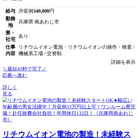
給与
月収例
340,000
円
勤務
兵庫県 南あわじ市
地
寮・
あり
社宅
仕事
リチウムイオン電池・リチウムイオンの操作・検査 /
内容
機械系工場 / 交替制
詳細を表示
＼最短45秒で完了／
応募へ進む
詳しく
見る
リチウムイオン電池の製造！未経験ス