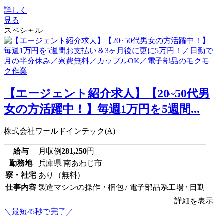
詳しく
見る
スペシャル
【エージェント紹介求人】【20~50代男
女の方活躍中！】毎週1万円を5週間...
株式会社ワールドインテック(A)
給与
月収例
281,250
円
勤務地
兵庫県 南あわじ市
寮・社宅
あり（無料）
仕事内容
製造マシンの操作・梱包 / 電子部品系工場 / 日勤
詳細を表示
＼最短45秒で完了／