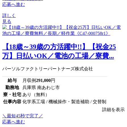
応募へ進む
詳しく
見る
【18歳～39歳の方活躍中!!】【祝金25
万】日払いOK／電池の工場／寮費...
パーソルファクトリーパートナーズ株式会社
給与
月収例
291,000
円
勤務地
兵庫県 南あわじ市
寮・社宅
あり（無料）
仕事内容
化学系工場 / 機械操作・製造補助 / 交替制
詳細を表示
＼最短45秒で完了／
応募へ進む