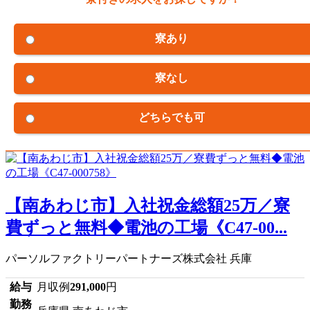
寮あり
寮なし
どちらでも可
【南あわじ市】入社祝金総額25万／寮
費ずっと無料◆電池の工場《C47-00...
パーソルファクトリーパートナーズ株式会社 兵庫
給与
月収例
291,000
円
勤務