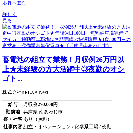
応募へ進む
詳しく
見る
蓄電池の組立て業務！月収例26万円以
上★未経験の方大活躍中◎夜勤のオシ
ゴト...
株式会社BREXA Next
給与
月収例
270,000
円
勤務地
兵庫県 南あわじ市
寮・社宅
あり（無料）
仕事内容
組立・オペレーション / 化学系工場 / 夜勤