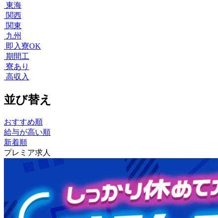
東海
関西
関東
九州
即入寮OK
期間工
寮あり
高収入
並び替え
おすすめ順
給与が高い順
新着順
プレミア求人