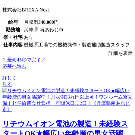
株式会社BREXA Next
給与
月収例
340,000
円
勤務地
兵庫県 南あわじ市
寮・社宅
あり
仕事内容
機械系工場での機械操作・製造補助製造スタッフ
詳細を表示
＼最短45秒で完了／
応募へ進む
詳しく
見る
リチウムイオン電池の製造！未経験ス
タートOK★幅広い年齢層の男女活躍