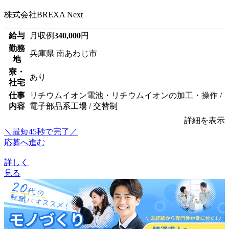
株式会社BREXA Next
給与
月収例
340,000
円
勤務
兵庫県 南あわじ市
地
寮・
あり
社宅
仕事
リチウムイオン電池・リチウムイオンの加工・操作 /
内容
電子部品系工場 / 交替制
詳細を表示
＼最短45秒で完了／
応募へ進む
詳しく
見る