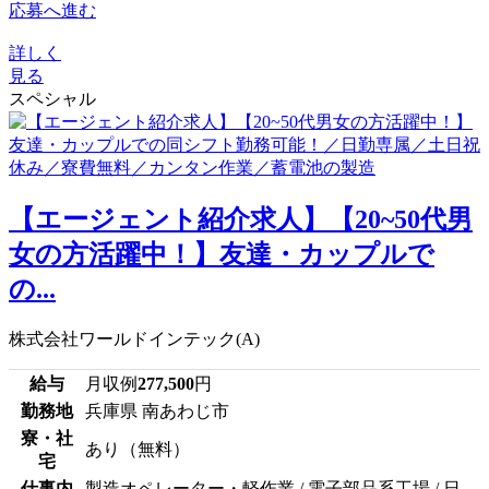
応募へ進む
詳しく
見る
スペシャル
【エージェント紹介求人】【20~50代男
女の方活躍中！】友達・カップルで
の...
株式会社ワールドインテック(A)
給与
月収例
277,500
円
勤務地
兵庫県 南あわじ市
寮・社
あり（無料）
宅
仕事内
製造オペレーター・軽作業 / 電子部品系工場 / 日