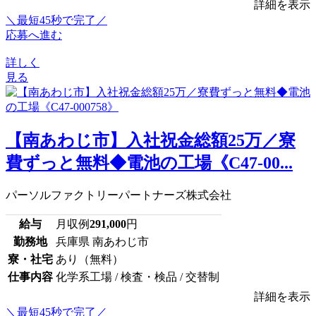
詳細を表示
＼最短45秒で完了／
応募へ進む
詳しく
見る
【南あわじ市】入社祝金総額25万／寮
費ずっと無料◆電池の工場《C47-00...
パーソルファクトリーパートナーズ株式会社
給与
月収例
291,000
円
勤務地
兵庫県 南あわじ市
寮・社宅
あり（無料）
仕事内容
化学系工場 / 検査・検品 / 交替制
詳細を表示
＼最短45秒で完了／