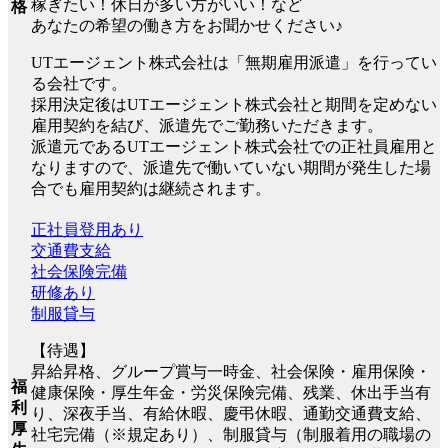
稼ぎたい！休日が多い方がいい！など
格
あなたの希望の働き方をお聞かせください♪
UTエージェント株式会社は「無期雇用派遣」を行ってい
る会社です。
採用決定後はUTエージェント株式会社と期間を定めない
雇用契約を結び、派遣先でご勤務いただきます。
派遣元であるUTエージェント株式会社での正社員雇用と
なりますので、派遣先で働いていない期間が発生した場
合でも雇用契約は継続されます。
正社員登用あり
交通費支給
社会保険完備
研修あり
制服貸与
【待遇】
昇給昇格、グループ賞与一時金、社会保険・雇用保険・
福
健康保険・厚生年金・労災保険完備、残業、休出手当有
利
り、深夜手当、有給休暇、慶弔休暇、通勤交通費支給、
厚
社宅完備（※規定あり）、制服貸与（制服着用の職場の