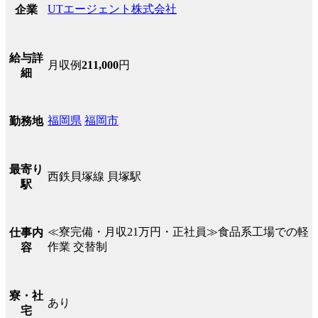
UTエージェント株式会社
企業
給与詳
月収例
211,000
円
細
福岡県
福岡市
勤務地
最寄り
西鉄貝塚線 貝塚駅
駅
≪寮完備・月収21万円・正社員≫食品系工場での軽
仕事内
作業 交替制
容
寮・社
あり
宅