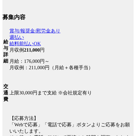
募集内容
賞与/報奨金/慰労金あり
週払い
給
給料前払いOK
与
月収例
211,000
円
詳
細
月給：176,000円～
月収例：211,000円（月給＋各種手当）
交
上限30,000円まで支給 ※会社規定有り
通
費
【応募方法】
「Webで応募」「電話で応募」ボタンよりご応募をお願
いいたします。