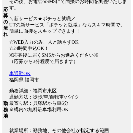
その後、お電話orSMSにて面接のお時間を調整いたしま
す。
応
募
＼新サービス★ポチっと就職／
の
UTの新サービス「ポチッと就職」ならスキマ時間で、
流
簡単に面接をスキップできます！
れ
☆WEB入力のみ、人と話さずOK
☆24時間申込OK！
※応募後に届くSMSからお進みください※
（応募から3分程度で届きます）
車通勤OK
福岡県 福岡市
勤務詳細：福岡市東区
通勤方法：徒歩/車/自転車/バイク
最寄り駅：貝塚駅から車6分
勤
※構内の無料駐車場利用OK
務
地
就業場所：勤務地、その他会社が指定する範囲