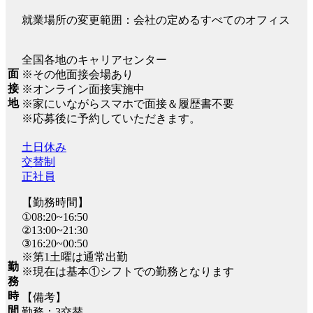
就業場所の変更範囲：会社の定めるすべてのオフィス
全国各地のキャリアセンター
面
※その他面接会場あり
接
※オンライン面接実施中
地
※家にいながらスマホで面接＆履歴書不要
※応募後に予約していただきます。
土日休み
交替制
正社員
【勤務時間】
①08:20~16:50
②13:00~21:30
③16:20~00:50
※第1土曜は通常出勤
勤
※現在は基本①シフトでの勤務となります
務
時
【備考】
間
勤務：3交替