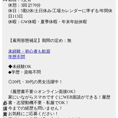
休憩：3回 計70分
休日：5勤2休/土日休み/工場カレンダーに準ずる/年間休
日113日
休暇：GW休暇・夏季休暇・年末年始休暇
【雇用形態補足】期間の定め：無
未経験・初心者も歓迎
学歴不問
◆未経験OK
◆学歴・資格不問
◎20代・30代の男女活躍中！
《履歴書不要☆オンライン面接OK》
家にいながらスマホですぐにWEB面談ができる！履歴
書・志望動機不要・私服でOK！
必
今までの経歴も問いません！
須
お気軽にご応募ください！
資