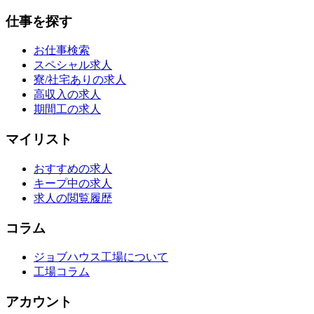
仕事を探す
お仕事検索
スペシャル求人
寮/社宅ありの求人
高収入の求人
期間工の求人
マイリスト
おすすめの求人
キープ中の求人
求人の閲覧履歴
コラム
ジョブハウス工場について
工場コラム
アカウント