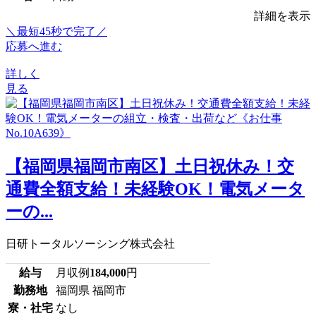
詳細を表示
＼最短45秒で完了／
応募へ進む
詳しく
見る
【福岡県福岡市南区】土日祝休み！交
通費全額支給！未経験OK！電気メータ
ーの...
日研トータルソーシング株式会社
給与
月収例
184,000
円
勤務地
福岡県 福岡市
寮・社宅
なし