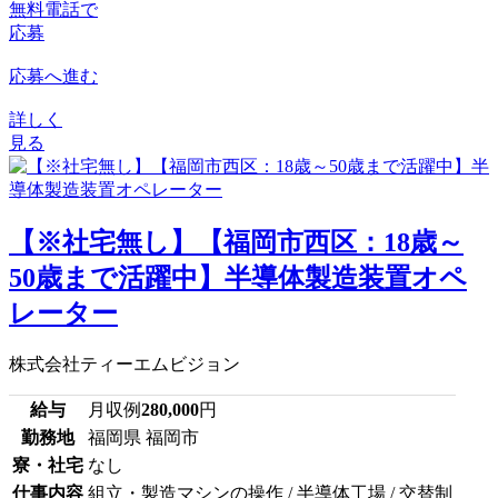
無料電話で
応募
応募へ進む
詳しく
見る
【※社宅無し】【福岡市西区：18歳～
50歳まで活躍中】半導体製造装置オペ
レーター
株式会社ティーエムビジョン
給与
月収例
280,000
円
勤務地
福岡県 福岡市
寮・社宅
なし
仕事内容
組立・製造マシンの操作 / 半導体工場 / 交替制