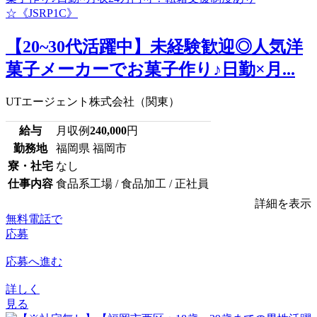
【20~30代活躍中】未経験歓迎◎人気洋
菓子メーカーでお菓子作り♪日勤×月...
UTエージェント株式会社（関東）
給与
月収例
240,000
円
勤務地
福岡県 福岡市
寮・社宅
なし
仕事内容
食品系工場 / 食品加工 / 正社員
詳細を表示
無料電話で
応募
応募へ進む
詳しく
見る