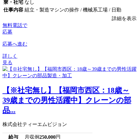
寮・社宅
なし
仕事内容
組立・製造マシンの操作 / 機械系工場 / 日勤
詳細を表示
無料電話で
応募
応募へ進む
詳しく
見る
【※社宅無し】【福岡市西区：18歳～
39歳までの男性活躍中】クレーンの部
品...
株式会社ティーエムビジョン
給与
月収例
250,000
円