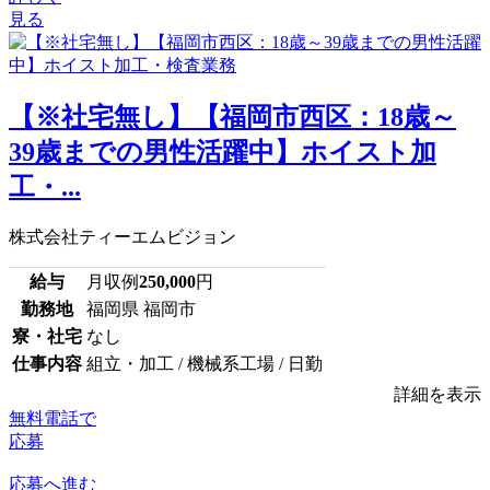
見る
【※社宅無し】【福岡市西区：18歳～
39歳までの男性活躍中】ホイスト加
工・...
株式会社ティーエムビジョン
給与
月収例
250,000
円
勤務地
福岡県 福岡市
寮・社宅
なし
仕事内容
組立・加工 / 機械系工場 / 日勤
詳細を表示
無料電話で
応募
応募へ進む