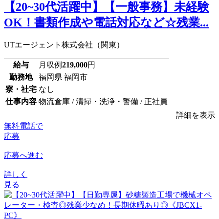
【20~30代活躍中】【一般事務】未経験
OK！書類作成や電話対応など☆残業...
UTエージェント株式会社（関東）
給与
月収例
219,000
円
勤務地
福岡県 福岡市
寮・社宅
なし
仕事内容
物流倉庫 / 清掃・洗浄・警備 / 正社員
詳細を表示
無料電話で
応募
応募へ進む
詳しく
見る