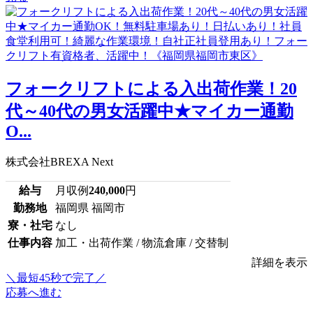
フォークリフトによる入出荷作業！20
代～40代の男女活躍中★マイカー通勤
O...
株式会社BREXA Next
給与
月収例
240,000
円
勤務地
福岡県 福岡市
寮・社宅
なし
仕事内容
加工・出荷作業 / 物流倉庫 / 交替制
詳細を表示
＼最短45秒で完了／
応募へ進む