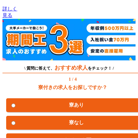
詳しく
見る
おすすめ求人
\ 質問に答えて、
をチェック！ /
1 / 4
寮付きの求人をお探しですか？
寮あり
寮なし