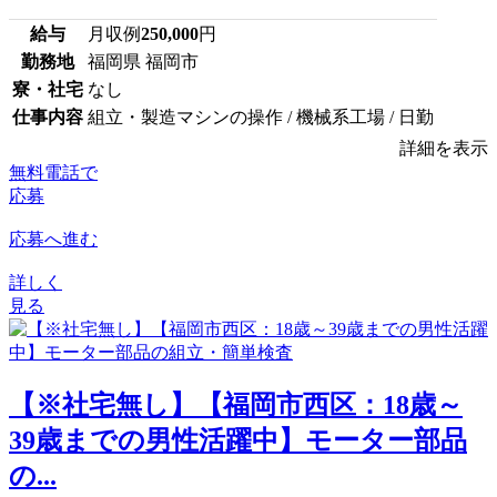
給与
月収例
250,000
円
勤務地
福岡県 福岡市
寮・社宅
なし
仕事内容
組立・製造マシンの操作 / 機械系工場 / 日勤
詳細を表示
無料電話で
応募
応募へ進む
詳しく
見る
【※社宅無し】【福岡市西区：18歳～
39歳までの男性活躍中】モーター部品
の...