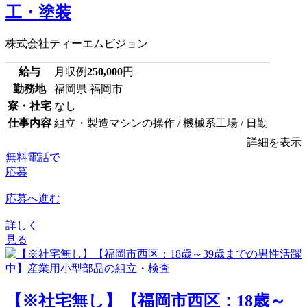
工・塗装
株式会社ティーエムビジョン
給与
月収例
250,000
円
勤務地
福岡県 福岡市
寮・社宅
なし
仕事内容
組立・製造マシンの操作 / 機械系工場 / 日勤
詳細を表示
無料電話で
応募
応募へ進む
詳しく
見る
【※社宅無し】【福岡市西区：18歳～