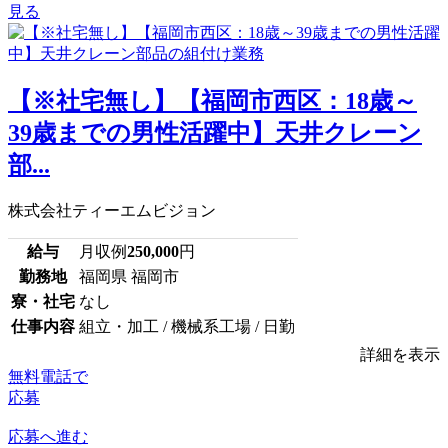
見る
【※社宅無し】【福岡市西区：18歳～
39歳までの男性活躍中】天井クレーン
部...
株式会社ティーエムビジョン
給与
月収例
250,000
円
勤務地
福岡県 福岡市
寮・社宅
なし
仕事内容
組立・加工 / 機械系工場 / 日勤
詳細を表示
無料電話で
応募
応募へ進む