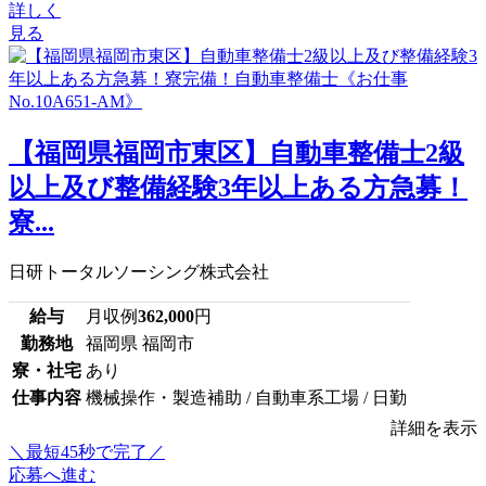
詳しく
見る
【福岡県福岡市東区】自動車整備士2級
以上及び整備経験3年以上ある方急募！
寮...
日研トータルソーシング株式会社
給与
月収例
362,000
円
勤務地
福岡県 福岡市
寮・社宅
あり
仕事内容
機械操作・製造補助 / 自動車系工場 / 日勤
詳細を表示
＼最短45秒で完了／
応募へ進む