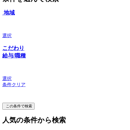
地域
選択
こだわり
給与/職種
選択
条件クリア
この条件で検索
人気の条件から検索