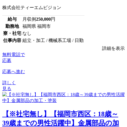
株式会社ティーエムビジョン
給与
月収例
250,000
円
勤務地
福岡県 福岡市
寮・社宅
なし
仕事内容
組立・加工 / 機械系工場 / 日勤
詳細を表示
無料電話で
応募
応募へ進む
詳しく
見る
【※社宅無し】【福岡市西区：18歳～
39歳までの男性活躍中】金属部品の加