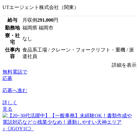
UTエージェント株式会社（関東）
給与
月収例
291,000
円
勤務地
福岡県 福岡市
寮・社
なし
宅
仕事内
食品系工場 / クレーン・フォークリフト・重機 / 派
容
遣社員
詳細を表示
無料電話で
応募
応募へ進む
詳しく
見る