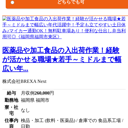
どちらでも可
医薬品や加工食品の入出荷作業！経験
が活かせる職場★若手～ミドルまで幅
広い年...
株式会社BREXA Next
給与
月収例
260,000
円
勤務地
福岡県 福岡市
寮・社
なし
宅
仕事内
検品・加工 (飲料・医薬品) / 倉庫での 食品系工場 /
容
日勤