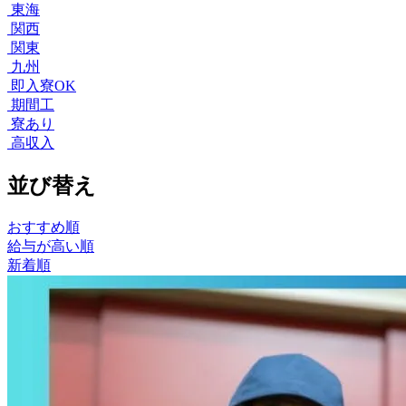
東海
関西
関東
九州
即入寮OK
期間工
寮あり
高収入
並び替え
おすすめ順
給与が高い順
新着順