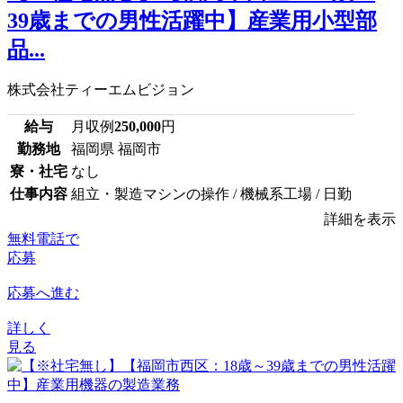
39歳までの男性活躍中】産業用小型部
品...
株式会社ティーエムビジョン
給与
月収例
250,000
円
勤務地
福岡県 福岡市
寮・社宅
なし
仕事内容
組立・製造マシンの操作 / 機械系工場 / 日勤
詳細を表示
無料電話で
応募
応募へ進む
詳しく
見る