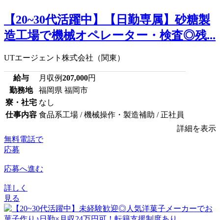
【20~30代活躍中】【日勤専属】砂糖製
造工場で機械オペレーター・検査◎残...
UTエージェント株式会社（関東）
給与
月収例
207,000
円
勤務地
福岡県 福岡市
寮・社宅
なし
仕事内容
食品系工場 / 機械操作・製造補助 / 正社員
詳細を表示
無料電話で
応募
応募へ進む
詳しく
見る