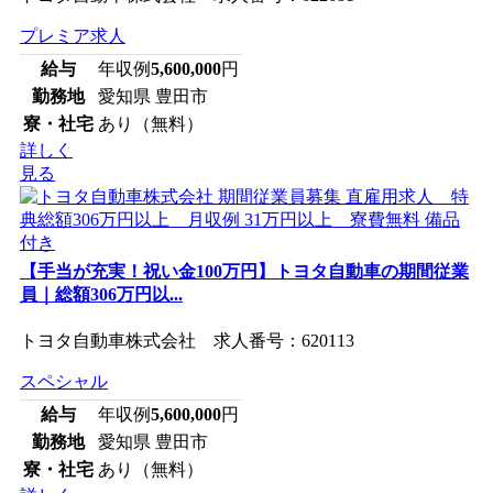
プレミア求人
給与
年収例
5,600,000
円
勤務地
愛知県 豊田市
寮・社宅
あり（無料）
詳しく
見る
【手当が充実！祝い金100万円】トヨタ自動車の期間従業
員｜総額306万円以...
トヨタ自動車株式会社 求人番号：620113
スペシャル
給与
年収例
5,600,000
円
勤務地
愛知県 豊田市
寮・社宅
あり（無料）