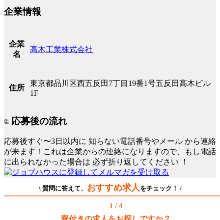
企業情報
企業
高木工業株式会社
名
東京都品川区西五反田7丁目19番1号五反田高木ビル
住所
1F
応募後の流れ
応募後すぐ〜3日以内に
知らない電話番号やメール
から連絡
が来ます！これは企業からの連絡になりますので、もし電話
に出られなかった場合は
必ず折り返してください
！
おすすめ求人
\ 質問に答えて、
をチェック！ /
1 / 4
寮付きの求人をお探しですか？