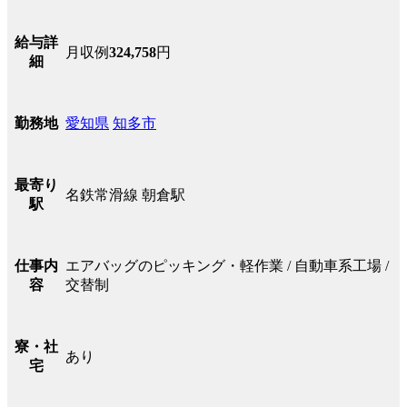
給与詳
月収例
324,758
円
細
愛知県
知多市
勤務地
最寄り
名鉄常滑線 朝倉駅
駅
エアバッグのピッキング・軽作業 / 自動車系工場 /
仕事内
交替制
容
寮・社
あり
宅