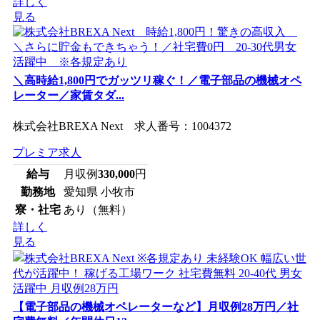
詳しく
見る
＼高時給1,800円でガッツリ稼ぐ！／電子部品の機械オペ
レーター／家賃タダ...
株式会社BREXA Next 求人番号：1004372
プレミア求人
給与
月収例
330,000
円
勤務地
愛知県 小牧市
寮・社宅
あり（無料）
詳しく
見る
【電子部品の機械オペレーターなど】月収例28万円／社