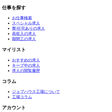
仕事を探す
お仕事検索
スペシャル求人
寮/社宅ありの求人
高収入の求人
期間工の求人
マイリスト
おすすめの求人
キープ中の求人
求人の閲覧履歴
コラム
ジョブハウス工場について
工場コラム
アカウント