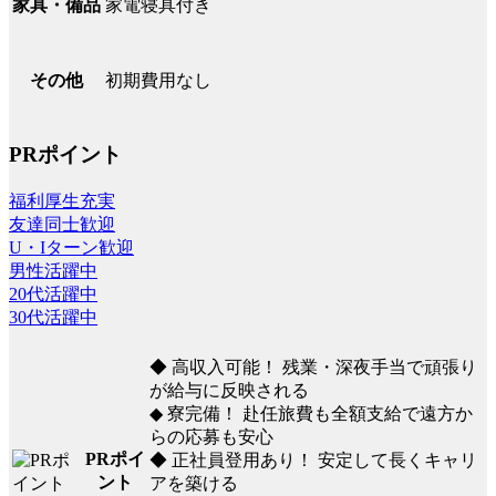
家電寝具付き
家具・備品
初期費用なし
その他
PRポイント
福利厚生充実
友達同士歓迎
U・Iターン歓迎
男性活躍中
20代活躍中
30代活躍中
◆ 高収入可能！ 残業・深夜手当で頑張り
が給与に反映される
◆ 寮完備！ 赴任旅費も全額支給で遠方か
らの応募も安心
PRポイ
◆ 正社員登用あり！ 安定して長くキャリ
ント
アを築ける