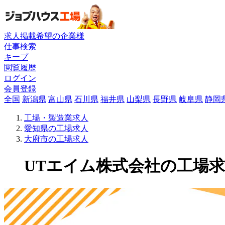
求人掲載希望の企業様
仕事検索
キープ
閲覧履歴
ログイン
会員登録
全国
新潟県
富山県
石川県
福井県
山梨県
長野県
岐阜県
静岡
工場・製造業求人
愛知県の工場求人
大府市の工場求人
UTエイム株式会社の工場求人(1