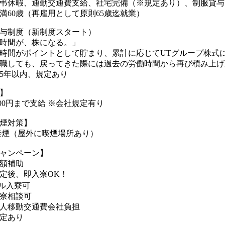
弔休暇、通勤交通費支給、社宅完備（※規定あり）、制服貸与
満60歳（再雇用として原則65歳迄就業）
与制度（新制度スタート）
時間が、株になる。」
時間がポイントとして貯まり、累計に応じてUTグループ株式
職しても、戻ってきた際には過去の労働時間から再び積み上げが
5年以内、規定あり
】
000円まで支給 ※会社規定有り
煙対策】
禁煙（屋外に喫煙場所あり）
ャンペーン】
額補助
定後、即入寮OK！
ル入寮可
寮相談可
人移動交通費会社負担
定あり