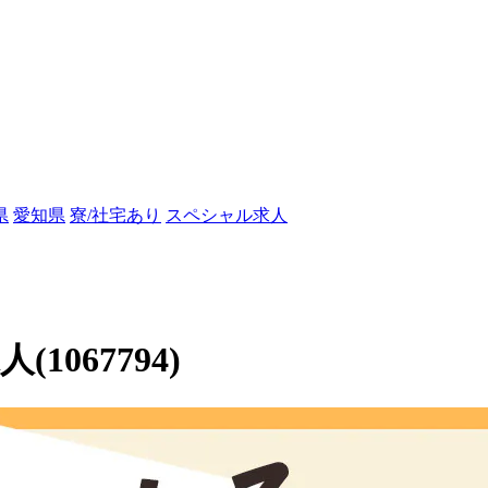
県
愛知県
寮/社宅あり
スペシャル求人
067794)