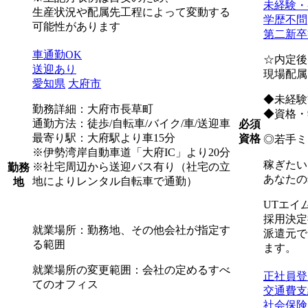
未経験・
生産状況や配属先工程によって変動する
学歴不問
可能性があります
第二新卒
車通勤OK
☆内定後
送迎あり
現場配属
愛知県
大府市
◆未経験
勤務詳細：大府市長草町
◆資格・
通勤方法：徒歩/自転車/バイク/車/送迎車
必須
最寄り駅：大府駅より車15分
資格
◎若手ミ
※伊勢湾岸自動車道「大府IC」より20分
稼ぎたい
※社宅周辺から送迎バス有り（社宅の立
勤務
あなたの
地によりレンタル自転車で通勤）
地
UTエイ
採用決定
就業場所：勤務地、その他会社が指定す
派遣元で
る範囲
ます。
就業場所の変更範囲：会社の定めるすべ
正社員登
てのオフィス
交通費支
社会保険