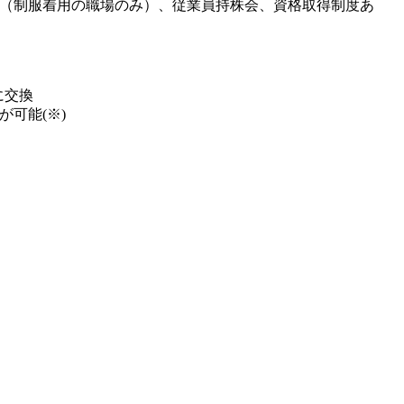
（制服着用の職場のみ）、従業員持株会、資格取得制度あ
に交換
可能(※)