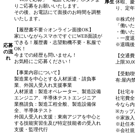
休暇、慶
厚生
りご応募をお願いいたします。
り、定年
その後、お電話にて面接のお時間を調整
いたします。
※株式付
「働いた
【履歴書不要☆オンライン面接OK】
・働いた
家にいながらスマホですぐにWEB面談が
・一度退
できる！履歴書・志望動機不要・私服で
※退職後
応募
OK！
の流
今までの経歴も問いません！
【交通費
れ
お気軽にご応募ください！
上限30,
【事業内容について】
【受動喫
製造業を中心とする人材派遣・請負事
有:屋内
業、外国人受入れ支援事業
人材派遣：製造オペレーター、製造設備
【社宅キ
エンジニア、半導体テストエンジニア
社宅費全
業務請負：製造工程全般、製造設備保
今なら内
全、半導体テスト
※カップ
外国人受入れ支援：東南アジアを中心と
※家族入
する技能実習生及び特定技能者の受入れ
※赴任本
支援・監理代行
※会社規