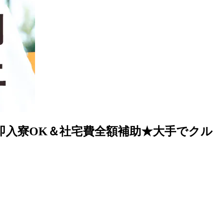
即入寮OK＆社宅費全額補助★大手でクル