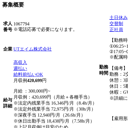
募集概要
土日休み
交替制
求人
1067794
※電話応募で必要になります。
正社員
番号
【勤務時
①06:25~1
UTエイム株式会社
企業
②17:05~0
※配属時教
高収入
勤務
【備考】
週払い
時間
勤務：2
給料前払いOK
休憩：3回
月収例
420,699
円
休日：5
月給 ：300,000円~
休暇：G
月収例：420,699円（月給＋各種手当）
※詳細に
給与
※法定内残業手当 16,346円/月（8.4h/月）
詳細
※法定外残業手当 72,975円/月（30h/月）
※深夜手当 12,940円/月（26.6h/月）
【雇用形
※休日出勤手当 18,438円/月（7.58h/月）
※上記月収例は目安のため、