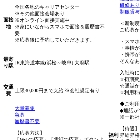
研修あり
全国各地のキャリアセンター
制服貸与
※その他面接会場あり
面接
※オンライン面接実施中
＜新制度
地
※家にいながらスマホで面接＆履歴書不
ご応募か
要
※応募後に予約していただきます。
・スマホ
・事情が
・携帯が
最寄
そんなあ
JR東海道本線(浜松～岐阜) 大府駅
り駅
入社時に
☆初期費
☆通話か
交通
上限30,000円まで支給 ※会社規定有り
☆利用料
費
◆ご利用
大量募集
◆通話が
急募
※一部社
履歴書不要
【待遇】
【応募方法】
昇給昇格
福利
「Webで応募」「電話で応募」ボタンよ