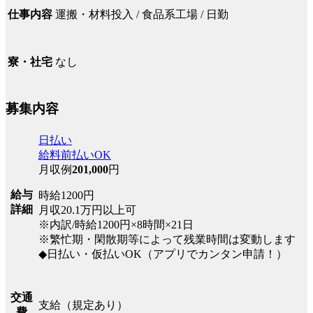
運搬・材料投入 / 食品系工場 / 日勤
仕事内容
なし
寮・社宅
募集内容
日払い
給料前払いOK
月収例
201,000
円
給与
時給1200円
詳細
月収20.1万円以上可
※内訳/時給1200円×8時間×21日
※繁忙期・閑散期等によって残業時間は変動します
◆日払い・仮払いOK（アプリでカンタン申請！）
交通
支給（規定あり）
費