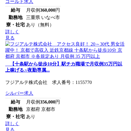
ゴールド求人
給与
月収例
360,000
円
勤務地
三重県 いなべ市
寮・社宅
あり（無料）
詳しく
見る
【十条駅から徒歩10分】駅チカ職場で月収例35万円以
上稼げる♪/夜勤専属...
フジアルテ株式会社 求人番号：1155770
シルバー求人
給与
月収例
356,000
円
勤務地
京都府 京都市
寮・社宅
あり
詳しく
見る