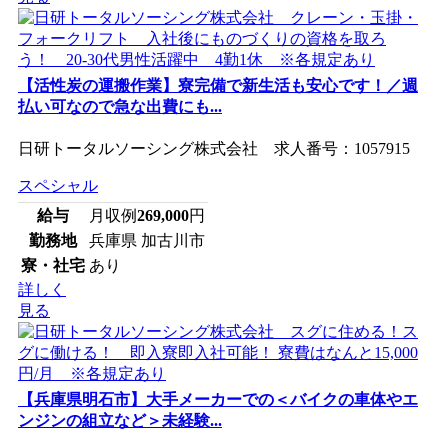
【活性炭の運搬作業】寮完備で新生活も安心です！／週
払い可なので急な出費にも...
日研トータルソーシング株式会社 求人番号：1057915
スペシャル
給与
月収例
269,000
円
勤務地
兵庫県 加古川市
寮・社宅
あり
詳しく
見る
【兵庫県明石市】大手メーカーでの＜バイクの車体やエ
ンジンの組立など＞未経験...