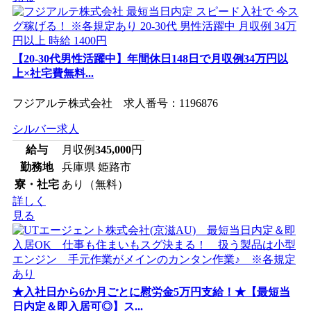
【20-30代男性活躍中】年間休日148日で月収例34万円以
上×社宅費無料...
フジアルテ株式会社 求人番号：1196876
シルバー求人
給与
月収例
345,000
円
勤務地
兵庫県 姫路市
寮・社宅
あり（無料）
詳しく
見る
★入社日から6か月ごとに慰労金5万円支給！★【最短当
日内定＆即入居可◎】ス...