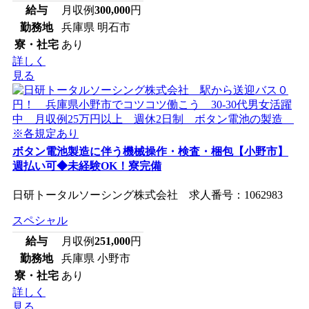
給与
月収例
300,000
円
勤務地
兵庫県 明石市
寮・社宅
あり
詳しく
見る
ボタン電池製造に伴う機械操作・検査・梱包【小野市】
週払い可◆未経験OK！寮完備
日研トータルソーシング株式会社 求人番号：1062983
スペシャル
給与
月収例
251,000
円
勤務地
兵庫県 小野市
寮・社宅
あり
詳しく
見る