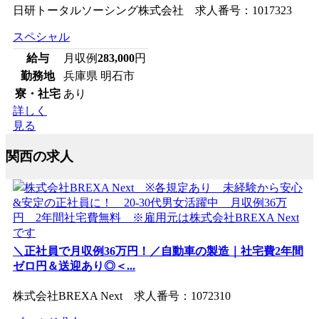
日研トータルソーシング株式会社 求人番号：1017323
スペシャル
給与
月収例
283,000
円
勤務地
兵庫県 明石市
寮・社宅
あり
詳しく
見る
関西の求人
＼正社員で月収例36万円！／自動車の製造｜社宅費2年間
ゼロ円＆送迎あり◎＜...
株式会社BREXA Next 求人番号：1072310