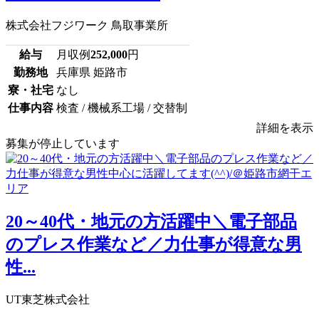
株式会社フジワーク 鳥取事業所
給与
月収例
252,000
円
勤務地
兵庫県 姫路市
寮・社宅
なし
仕事内容
検査 / 機械系工場 / 交替制
詳細を表示
募集が停止しています
20～40代・地元の方活躍中＼電子部品
のプレス作業など／力仕事が得意な男
性...
UT東芝株式会社