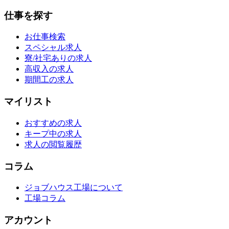
仕事を探す
お仕事検索
スペシャル求人
寮/社宅ありの求人
高収入の求人
期間工の求人
マイリスト
おすすめの求人
キープ中の求人
求人の閲覧履歴
コラム
ジョブハウス工場について
工場コラム
アカウント