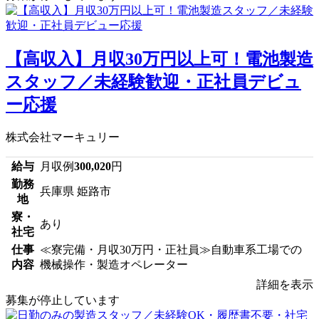
【高収入】月収30万円以上可！電池製造
スタッフ／未経験歓迎・正社員デビュ
ー応援
株式会社マーキュリー
給与
月収例
300,020
円
勤務
兵庫県 姫路市
地
寮・
あり
社宅
仕事
≪寮完備・月収30万円・正社員≫自動車系工場での
内容
機械操作・製造オペレーター
詳細を表示
募集が停止しています