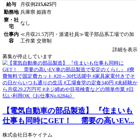
給与
月収例
215,625
円
勤務地
兵庫県 姫路市
寮・社
なし
宅
仕事内
≪月収21.5万円・派遣社員≫電子部品系工場での加
容
工作業 交替制
詳細を表示
募集が停止しています
【電気自動車の部品製造】 『住まいも
仕事も同時にGET！ 需要の高いEV...
株式会社日本ケイテム