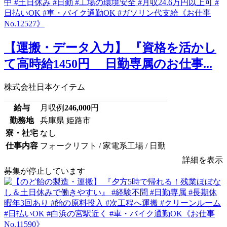
【運搬・データ入力】 『資格を活かし
て高時給1450円 日勤専属のお仕事...
株式会社日本ケイテム
給与
月収例
246,000
円
勤務地
兵庫県 姫路市
寮・社宅
なし
仕事内容
フォークリフト / 家電系工場 / 日勤
詳細を表示
募集が停止しています