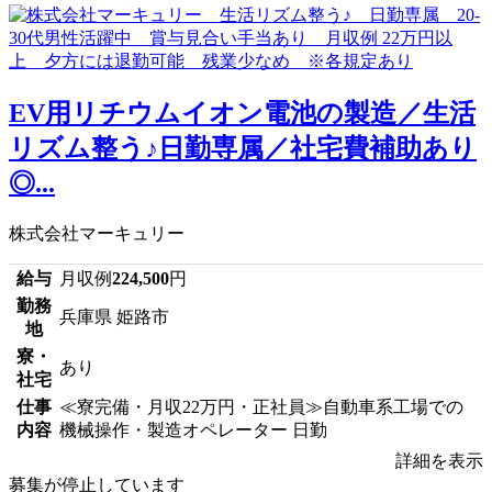
EV用リチウムイオン電池の製造／生活
リズム整う♪日勤専属／社宅費補助あり
◎...
株式会社マーキュリー
給与
月収例
224,500
円
勤務
兵庫県 姫路市
地
寮・
あり
社宅
仕事
≪寮完備・月収22万円・正社員≫自動車系工場での
内容
機械操作・製造オペレーター 日勤
詳細を表示
募集が停止しています