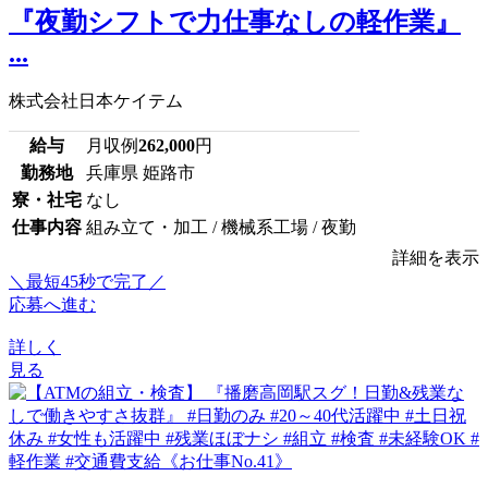
『夜勤シフトで力仕事なしの軽作業』
...
株式会社日本ケイテム
給与
月収例
262,000
円
勤務地
兵庫県 姫路市
寮・社宅
なし
仕事内容
組み立て・加工 / 機械系工場 / 夜勤
詳細を表示
＼最短45秒で完了／
応募へ進む
詳しく
見る