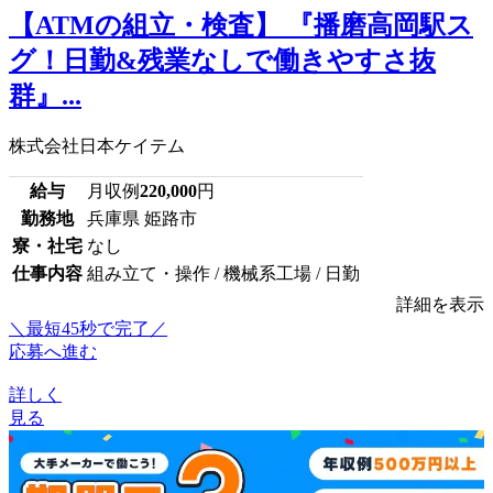
【ATMの組立・検査】 『播磨高岡駅ス
グ！日勤&残業なしで働きやすさ抜
群』...
株式会社日本ケイテム
給与
月収例
220,000
円
勤務地
兵庫県 姫路市
寮・社宅
なし
仕事内容
組み立て・操作 / 機械系工場 / 日勤
詳細を表示
＼最短45秒で完了／
応募へ進む
詳しく
見る