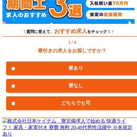
おすすめ求人
\ 質問に答えて、
をチェック！ /
1 / 4
寮付きの求人をお探しですか？
寮あり
寮なし
どちらでも可