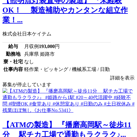
【照明点灯装置等の製造】 『未経験
OK！ 製造補助やカンタンな組立作
業！...
株式会社日本ケイテム
給与
月収例
193,000
円
勤務地
兵庫県 姫路市
寮・社宅
なし
仕事内容
軽作業・ピッキング / 機械系工場 / 日勤
詳細を表示
募集が停止しています
【ATMの製造】 『播磨高岡駅～徒歩11
分 駅チカ工場で通勤もラクラク♪...