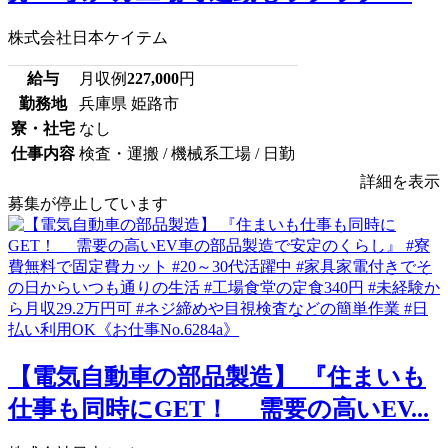
株式会社日本ケイテム
給与
月収例
227,000
円
勤務地
兵庫県 姫路市
寮・社宅
なし
仕事内容
検査・運搬 / 機械系工場 / 日勤
詳細を表示
募集が停止しています
【電気自動車の部品製造】 『住まいも
仕事も同時にGET！ 需要の高いEV...