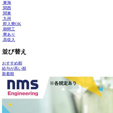
東海
関西
関東
九州
即入寮OK
期間工
寮あり
高収入
並び替え
おすすめ順
給与が高い順
新着順