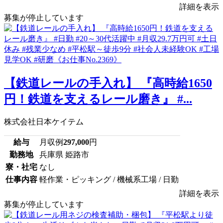
詳細を表示
募集が停止しています
【鉄道レールの手入れ】 『高時給1650
円！鉄道を支えるレール磨き』 #...
株式会社日本ケイテム
給与
月収例
297,000
円
勤務地
兵庫県 姫路市
寮・社宅
なし
仕事内容
軽作業・ピッキング / 機械系工場 / 日勤
詳細を表示
募集が停止しています