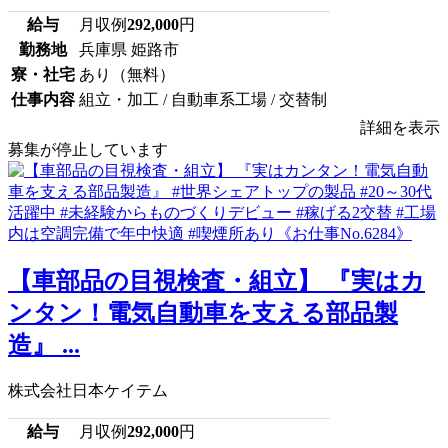
給与
月収例
292,000
円
勤務地
兵庫県 姫路市
寮・社宅
あり（無料）
仕事内容
組立・加工 / 自動車系工場 / 交替制
詳細を表示
募集が停止しています
【車部品の目視検査・組立】 『実はカ
ンタン！電気自動車を支える部品製
造』 ...
株式会社日本ケイテム
給与
月収例
292,000
円