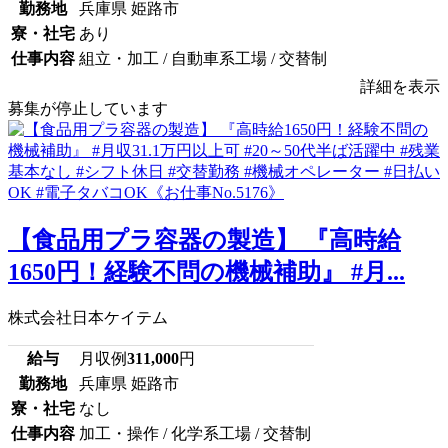
勤務地
兵庫県 姫路市
寮・社宅
あり
仕事内容
組立・加工 / 自動車系工場 / 交替制
詳細を表示
募集が停止しています
【食品用プラ容器の製造】 『高時給
1650円！経験不問の機械補助』 #月...
株式会社日本ケイテム
給与
月収例
311,000
円
勤務地
兵庫県 姫路市
寮・社宅
なし
仕事内容
加工・操作 / 化学系工場 / 交替制