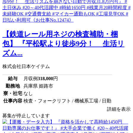
【鉄道レール用ネジの検査補助・梱
包】 『平松駅より徒歩9分！ 生活リ
ズム...
株式会社日本ケイテム
給与
月収例
318,000
円
勤務地
兵庫県 姫路市
寮・社宅
なし
仕事内容
検査・フォークリフト / 機械系工場 / 日勤
詳細を表示
募集が停止しています