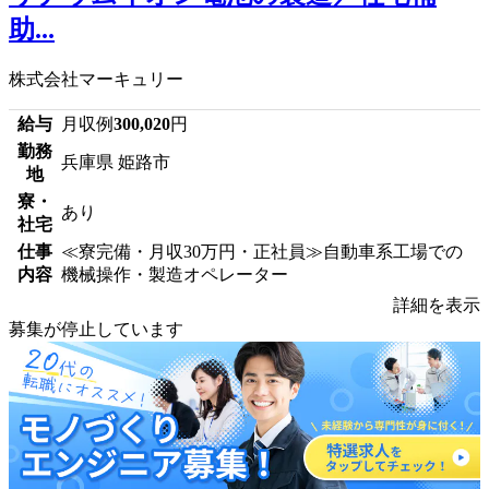
助...
株式会社マーキュリー
給与
月収例
300,020
円
勤務
兵庫県 姫路市
地
寮・
あり
社宅
仕事
≪寮完備・月収30万円・正社員≫自動車系工場での
内容
機械操作・製造オペレーター
詳細を表示
募集が停止しています