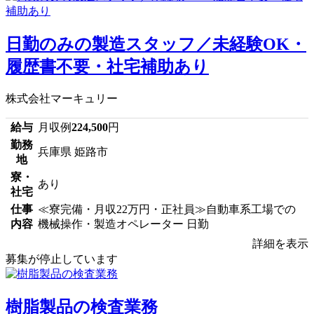
日勤のみの製造スタッフ／未経験OK・
履歴書不要・社宅補助あり
株式会社マーキュリー
給与
月収例
224,500
円
勤務
兵庫県 姫路市
地
寮・
あり
社宅
仕事
≪寮完備・月収22万円・正社員≫自動車系工場での
内容
機械操作・製造オペレーター 日勤
詳細を表示
募集が停止しています
樹脂製品の検査業務