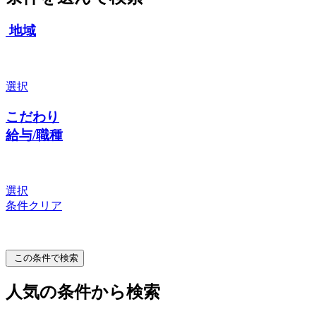
地域
選択
こだわり
給与/職種
選択
条件クリア
この条件で検索
人気の条件から検索