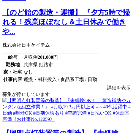
【のど飴の製造・運搬】 『夕方5時で帰
れる！残業ほぼなし＆土日休みで働き
や...
株式会社日本ケイテム
給与
月収例
201,000
円
勤務地
兵庫県 姫路市
寮・社宅
なし
仕事内容
運搬・材料投入 / 食品系工場 / 日勤
詳細を表示
募集が停止しています