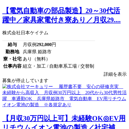
【電気自動車の部品製造】20～30代活
躍中／家具家電付き寮あり／月収29....
株式会社日本ケイテム
給与
月収例
292,000
円
勤務地
兵庫県 姫路市
寮・社宅
あり（無料）
仕事内容
組立・加工 / 自動車系工場 / 交替制
詳細を表示
募集が停止しています
【月収30万円以上可】未経験OK◎EV用
リチウムイオン電池の製造／社宅補