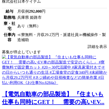
株式会社日本ケイテム
給与
月収例
292,000
円
勤務地
兵庫県 姫路市
寮・社
あり（無料）
宅
仕事内
≪寮無料・月収29.2万円・派遣社員≫機械操作・製
容
造補助
詳細を表示
募集が停止しています
【電気自動車の部品製造】 『住まいも
仕事も同時にGET！ 需要の高いEV...