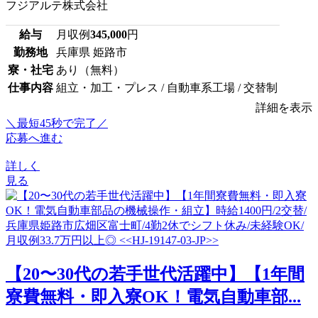
フジアルテ株式会社
給与
月収例
345,000
円
勤務地
兵庫県 姫路市
寮・社宅
あり（無料）
仕事内容
組立・加工・プレス / 自動車系工場 / 交替制
詳細を表示
＼最短45秒で完了／
応募へ進む
詳しく
見る
【20〜30代の若手世代活躍中】【1年間
寮費無料・即入寮OK！電気自動車部...