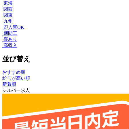
東海
関西
関東
九州
即入寮OK
期間工
寮あり
高収入
並び替え
おすすめ順
給与が高い順
新着順
シルバー求人