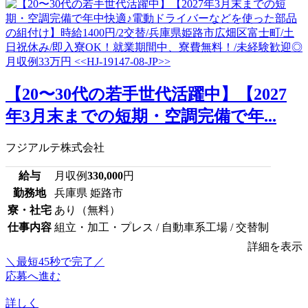
【20〜30代の若手世代活躍中】【2027
年3月末までの短期・空調完備で年...
フジアルテ株式会社
給与
月収例
330,000
円
勤務地
兵庫県 姫路市
寮・社宅
あり（無料）
仕事内容
組立・加工・プレス / 自動車系工場 / 交替制
詳細を表示
＼最短45秒で完了／
応募へ進む
詳しく