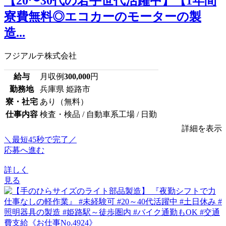
【20〜30代の若手世代活躍中】【1年間
寮費無料◎エコカーのモーターの製
造...
フジアルテ株式会社
給与
月収例
300,000
円
勤務地
兵庫県 姫路市
寮・社宅
あり（無料）
仕事内容
検査・検品 / 自動車系工場 / 日勤
詳細を表示
＼最短45秒で完了／
応募へ進む
詳しく
見る