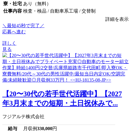
寮・社宅
あり（無料）
仕事内容
検査・検品 / 自動車系工場 / 交替制
詳細を表示
＼最短45秒で完了／
応募へ進む
詳しく
見る
【20〜30代の若手世代活躍中】【2027
年3月末までの短期・土日祝休みで...
フジアルテ株式会社
給与
月収例
330,000
円