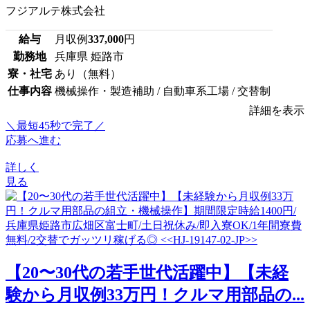
フジアルテ株式会社
給与
月収例
337,000
円
勤務地
兵庫県 姫路市
寮・社宅
あり（無料）
仕事内容
機械操作・製造補助 / 自動車系工場 / 交替制
詳細を表示
＼最短45秒で完了／
応募へ進む
詳しく
見る
【20〜30代の若手世代活躍中】【未経
験から月収例33万円！クルマ用部品の...