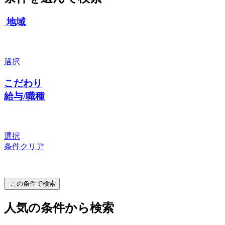
地域
選択
こだわり
給与/職種
選択
条件クリア
この条件で検索
人気の条件から検索