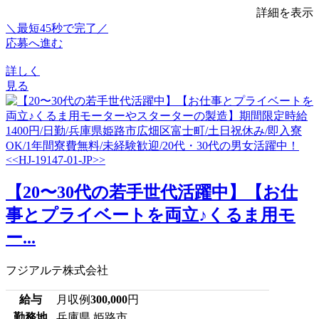
詳細を表示
＼最短45秒で完了／
応募へ進む
詳しく
見る
【20〜30代の若手世代活躍中】【お仕
事とプライベートを両立♪くるま用モ
ー...
フジアルテ株式会社
給与
月収例
300,000
円
勤務地
兵庫県 姫路市