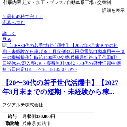
仕事内容
組立・加工・プレス / 自動車系工場 / 交替制
詳細を表示
＼最短45秒で完了／
応募へ進む
詳しく
見る
【20〜30代の若手世代活躍中】【2027
年3月末までの短期・未経験から稼...
フジアルテ株式会社
給与
月収例
330,000
円
勤務地
兵庫県 姫路市