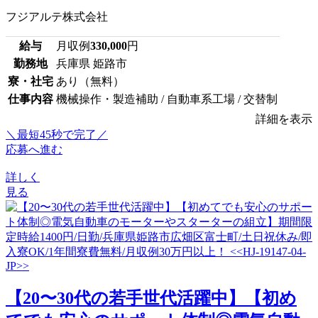
フジアルテ株式会社
給与
月収例
330,000
円
勤務地
兵庫県 姫路市
寮・社宅
あり（無料）
仕事内容
機械操作・製造補助 / 自動車系工場 / 交替制
詳細を表示
＼最短45秒で完了／
応募へ進む
詳しく
見る
【20〜30代の若手世代活躍中】【初め