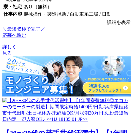
寮・社宅
あり（無料）
仕事内容
機械操作・製造補助 / 自動車系工場 / 日勤
詳細を表示
＼最短45秒で完了／
応募へ進む
詳しく
見る