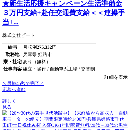
★新生活応援キャンペーン生活準備金
３万円支給+赴任交通費支給＜＜連操手
当+...
株式会社ビート
給与
月収例
275,332
円
勤務地
兵庫県 姫路市
寮・社宅
あり（無料）
仕事内容
組立・操作 / 自動車系工場 / 交替制
詳細を表示
＼最短45秒で完了／
応募へ進む
詳しく
見る