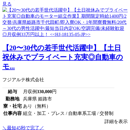
見る
【20〜30代の若手世代活躍中】【土日
祝休みでプライベート充実◎自動車の
モ...
フジアルテ株式会社
給与
月収例
330,000
円
勤務地
兵庫県 姫路市
寮・社宅
あり（無料）
仕事内容
組立・加工・プレス / 自動車系工場 / 交替制
詳細を表示
＼最短45秒で完了／