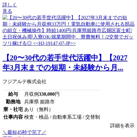
詳しく
見る
【20〜30代の若手世代活躍中】【2027
年3月末までの短期・未経験から月...
フジアルテ株式会社
給与
月収例
330,000
円
勤務地
兵庫県 姫路市
寮・社宅
あり（無料）
仕事内容
検査・検品 / 自動車系工場 / 交替制
詳細を表示
＼最短45秒で完了／