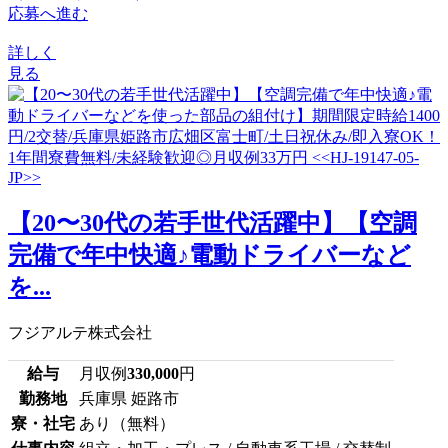
応募へ進む
詳しく
見る
【20〜30代の若手世代活躍中】【空調
完備で年中快適♪電動ドライバーなど
を...
フジアルテ株式会社
給与
月収例
330,000
円
勤務地
兵庫県 姫路市
寮・社宅
あり（無料）