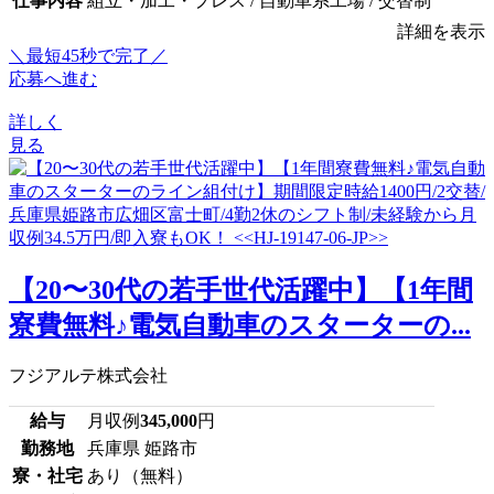
仕事内容
組立・加工・プレス / 自動車系工場 / 交替制
詳細を表示
＼最短45秒で完了／
応募へ進む
詳しく
見る
【20〜30代の若手世代活躍中】【1年間
寮費無料♪電気自動車のスターターの...
フジアルテ株式会社
給与
月収例
345,000
円
勤務地
兵庫県 姫路市
寮・社宅
あり（無料）