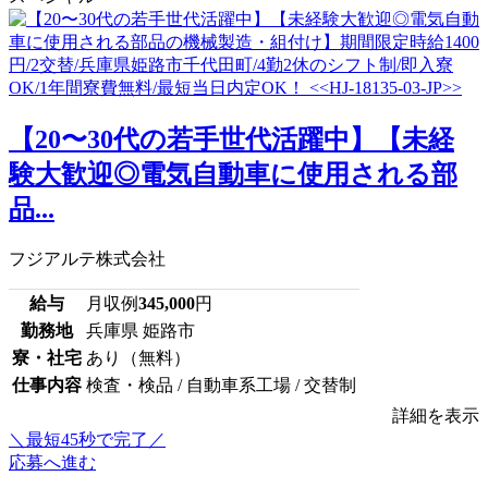
【20〜30代の若手世代活躍中】【未経
験大歓迎◎電気自動車に使用される部
品...
フジアルテ株式会社
給与
月収例
345,000
円
勤務地
兵庫県 姫路市
寮・社宅
あり（無料）
仕事内容
検査・検品 / 自動車系工場 / 交替制
詳細を表示
＼最短45秒で完了／
応募へ進む