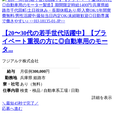
【20〜30代の若手世代活躍中】【プラ
イベート重視の方に◎自動車用のモー
タ...
フジアルテ株式会社
給与
月収例
300,000
円
勤務地
兵庫県 姫路市
寮・社宅
あり（無料）
仕事内容
検査・検品 / 自動車系工場 / 日勤
詳細を表示
＼最短45秒で完了／
応募へ進む