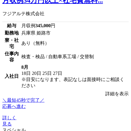
月収例34万円以上×社宅費無料...
フジアルテ株式会社
給与
月収例
345,000
円
勤務地
兵庫県 姫路市
寮・社
あり（無料）
宅
仕事内
検査・検品 / 自動車系工場 / 交替制
容
8月
18日
20日
25日
27日
入社日
※目安になります、表記なしは面接時にご相談く
ださい
詳細を表示
＼最短45秒で完了／
応募へ進む
詳しく
見る
スペシャル