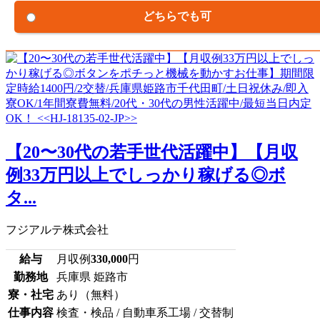
どちらでも可
【20〜30代の若手世代活躍中】【月収
例33万円以上でしっかり稼げる◎ボ
タ...
フジアルテ株式会社
給与
月収例
330,000
円
勤務地
兵庫県 姫路市
寮・社宅
あり（無料）
仕事内容
検査・検品 / 自動車系工場 / 交替制