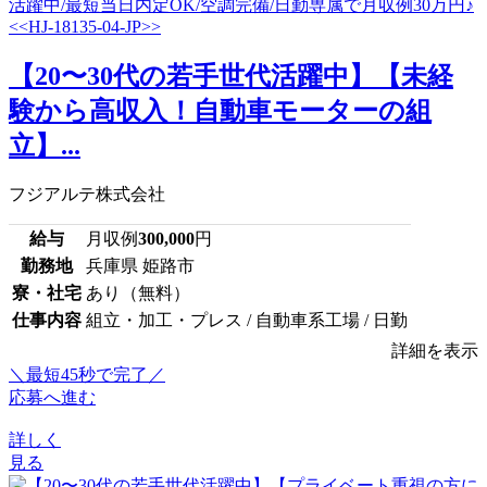
【20〜30代の若手世代活躍中】【未経
験から高収入！自動車モーターの組
立】...
フジアルテ株式会社
給与
月収例
300,000
円
勤務地
兵庫県 姫路市
寮・社宅
あり（無料）
仕事内容
組立・加工・プレス / 自動車系工場 / 日勤
詳細を表示
＼最短45秒で完了／
応募へ進む
詳しく
見る