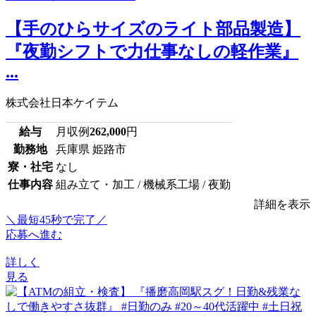
【手のひらサイズのライト部品製造】
『夜勤シフトで力仕事なしの軽作業』
...
株式会社日本ケイテム
給与
月収例
262,000
円
勤務地
兵庫県 姫路市
寮・社宅
なし
仕事内容
組み立て・加工 / 機械系工場 / 夜勤
詳細を表示
＼最短45秒で完了／
応募へ進む
詳しく
見る