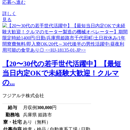
応募へ進む
詳しく
見る
【20〜30代の若手世代活躍中】【最短
当日内定OKで未経験大歓迎！クルマ
の...
フジアルテ株式会社
給与
月収例
300,000
円
勤務地
兵庫県 姫路市
寮・社宅
あり（無料）
仕事内容
検査・検品 / 自動車系工場 / 日勤