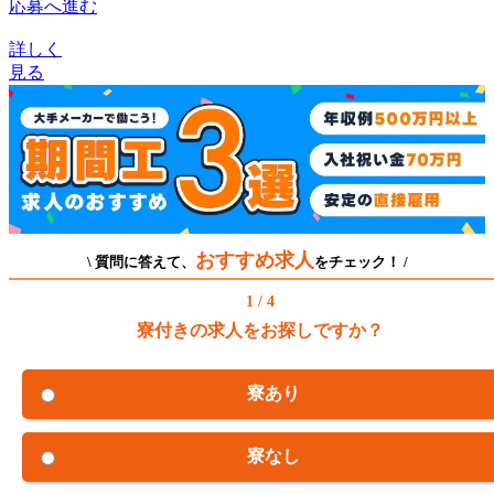
応募へ進む
詳しく
見る
おすすめ求人
\ 質問に答えて、
をチェック！ /
1 / 4
寮付きの求人をお探しですか？
寮あり
寮なし