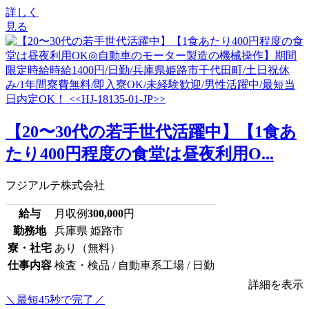
詳しく
見る
【20〜30代の若手世代活躍中】【1食あ
たり400円程度の食堂は昼夜利用O...
フジアルテ株式会社
給与
月収例
300,000
円
勤務地
兵庫県 姫路市
寮・社宅
あり（無料）
仕事内容
検査・検品 / 自動車系工場 / 日勤
詳細を表示
＼最短45秒で完了／