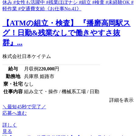
【ATMの組立・検査】 『播磨高岡駅ス
グ！日勤&残業なしで働きやすさ抜
群』...
株式会社日本ケイテム
給与
月収例
220,000
円
勤務地
兵庫県 姫路市
寮・社宅
なし
仕事内容
組み立て・操作 / 機械系工場 / 日勤
詳細を表示
＼最短45秒で完了／
応募へ進む
詳しく
見る