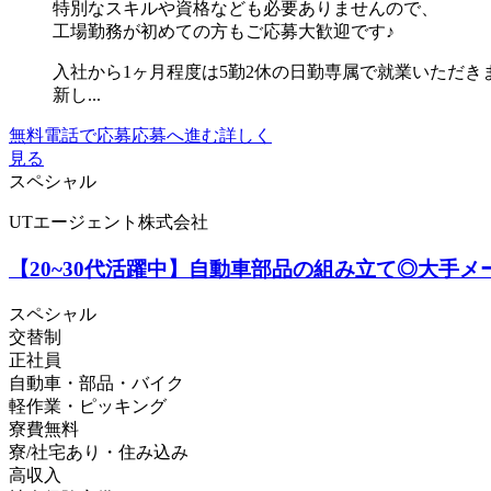
特別なスキルや資格なども必要ありませんので、
工場勤務が初めての方もご応募大歓迎です♪
入社から1ヶ月程度は5勤2休の日勤専属で就業いただき
新し...
無料電話で応募
応募へ進む
詳しく
見る
スペシャル
UTエージェント株式会社
【20~30代活躍中】自動車部品の組み立て◎大手メ
スペシャル
交替制
正社員
自動車・部品・バイク
軽作業・ピッキング
寮費無料
寮/社宅あり・住み込み
高収入