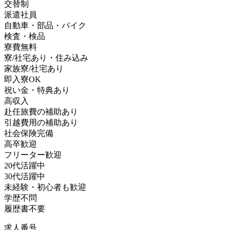
交替制
派遣社員
自動車・部品・バイク
検査・検品
寮費無料
寮/社宅あり・住み込み
家族寮/社宅あり
即入寮OK
祝い金・特典あり
高収入
赴任旅費の補助あり
引越費用の補助あり
社会保険完備
高卒歓迎
フリーター歓迎
20代活躍中
30代活躍中
未経験・初心者も歓迎
学歴不問
履歴書不要
求人番号