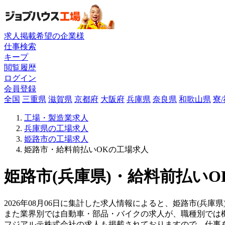
求人掲載希望の企業様
仕事検索
キープ
閲覧履歴
ログイン
会員登録
全国
三重県
滋賀県
京都府
大阪府
兵庫県
奈良県
和歌山県
寮
工場・製造業求人
兵庫県の工場求人
姫路市の工場求人
姫路市・給料前払いOKの工場求人
姫路市(兵庫県)・給料前払いO
2026年08月06日に集計した求人情報によると、姫路市(兵庫
また業界別では自動車・部品・バイクの求人が、職種別では
フジアルテ株式会社の求人も掲載されておりますので、仕事