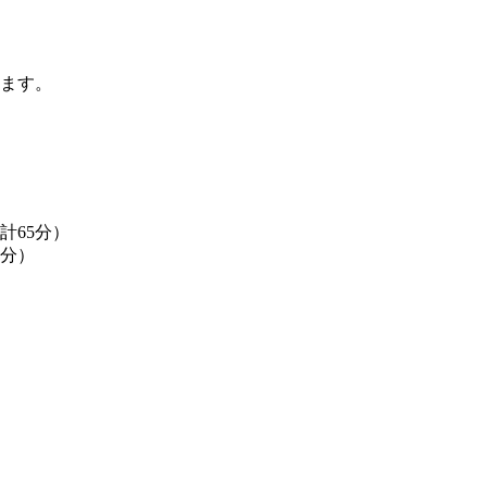
ます。
0 計65分）
65分）