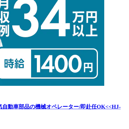
気自動車部品の機械オペレーター/即赴任OK<<HJ-