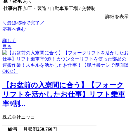
寮・社宅
あり
仕事内容
加工・製造 / 自動車系工場 / 交替制
詳細を表示
＼最短45秒で完了／
応募へ進む
詳しく
見る
【お盆前の入寮間に合う】【フォーク
リフトを活かしたお仕事】リフト乗車
率9割...
株式会社ニッコー
給与
月収例
250,760
円