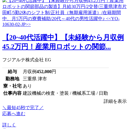
【20~40代活躍中】【未経験から月収例
45.2万円！産業用ロボットの関節...
フジアルテ株式会社 EG
給与
月収例
452,000
円
勤務地
三重県 津市
寮・社宅
あり
仕事内容
建設機械の検査・塗装 / 機械系工場 / 日勤
詳細を表示
＼最短45秒で完了／
応募へ進む
詳しく