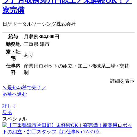
フ】月収例30万円以上／未経験OK！／
寮完備
日研トータルソーシング株式会社
給与
月収例
304,000
円
勤務地
三重県 津市
寮・社
あり
宅
仕事内
産業用ロボットの組立・加工 / 機械系工場 / 交替
容
制
詳細を表示
＼最短45秒で完了／
応募へ進む
詳しく
見る
スペシャル