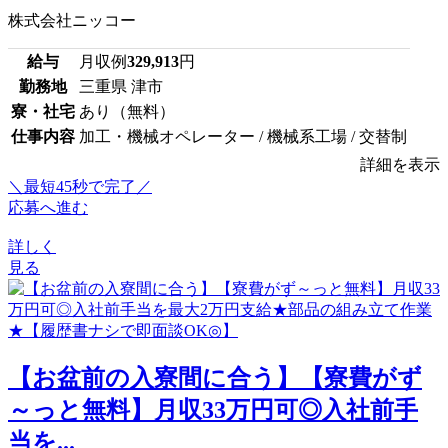
株式会社ニッコー
給与
月収例
329,913
円
勤務地
三重県 津市
寮・社宅
あり（無料）
仕事内容
加工・機械オペレーター / 機械系工場 / 交替制
詳細を表示
＼最短45秒で完了／
応募へ進む
詳しく
見る
【お盆前の入寮間に合う】【寮費がず
～っと無料】月収33万円可◎入社前手
当を...