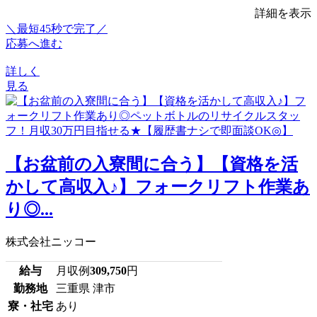
詳細を表示
＼最短45秒で完了／
応募へ進む
詳しく
見る
【お盆前の入寮間に合う】【資格を活
かして高収入♪】フォークリフト作業あ
り◎...
株式会社ニッコー
給与
月収例
309,750
円
勤務地
三重県 津市
寮・社宅
あり