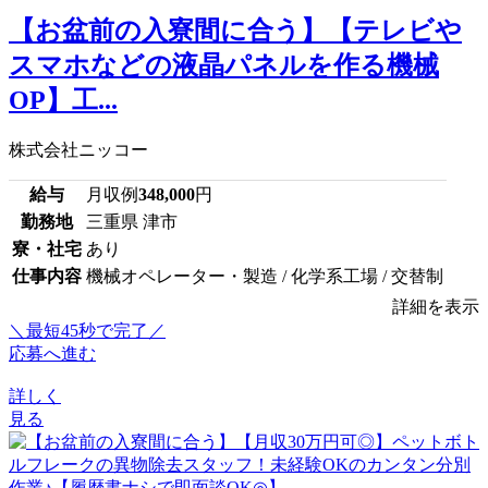
【お盆前の入寮間に合う】【テレビや
スマホなどの液晶パネルを作る機械
OP】工...
株式会社ニッコー
給与
月収例
348,000
円
勤務地
三重県 津市
寮・社宅
あり
仕事内容
機械オペレーター・製造 / 化学系工場 / 交替制
詳細を表示
＼最短45秒で完了／
応募へ進む
詳しく
見る