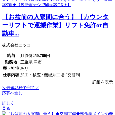
【お盆前の入寮間に合う】【カウンタ
ーリフトで運搬作業】リフト免許or自
動車...
株式会社ニッコー
給与
月収例
250,760
円
勤務地
三重県 津市
寮・社宅
あり
仕事内容
加工・検査 / 機械系工場 / 交替制
詳細を表示
＼最短45秒で完了／
応募へ進む
詳しく
見る