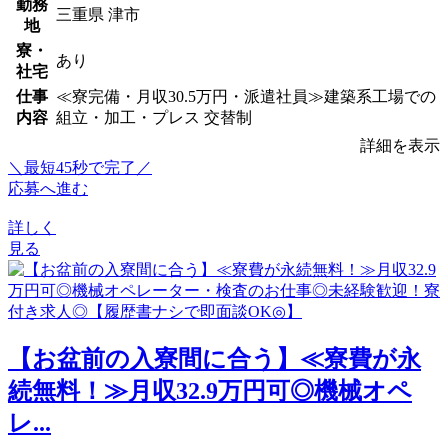
勤務
三重県 津市
地
寮・
あり
社宅
仕事
≪寮完備・月収30.5万円・派遣社員≫建築系工場での
内容
組立・加工・プレス 交替制
詳細を表示
＼最短45秒で完了／
応募へ進む
詳しく
見る
【お盆前の入寮間に合う】≪寮費が永
続無料！≫月収32.9万円可◎機械オペ
レ...