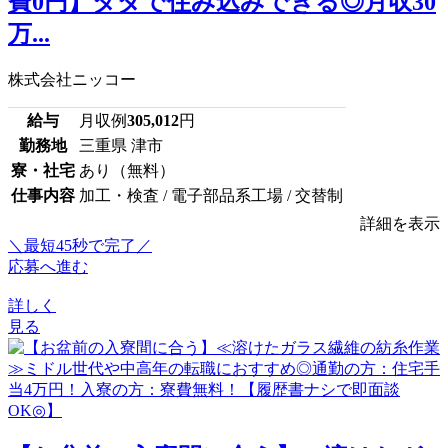
費0円】タダで住み込みできる◎月収30
万...
株式会社ニッコー
給与
月収例
305,012
円
勤務地
三重県 津市
寮・社宅
あり（無料）
仕事内容
加工・検査 / 電子部品系工場 / 交替制
詳細を表示
＼最短45秒で完了／
応募へ進む
詳しく
見る