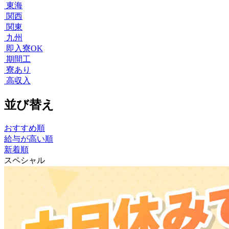
東海
関西
関東
九州
即入寮OK
期間工
寮あり
高収入
並び替え
おすすめ順
給与が高い順
新着順
スペシャル