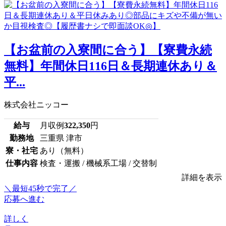
【お盆前の入寮間に合う】【寮費永続
無料】年間休日116日＆長期連休あり＆
平...
株式会社ニッコー
給与
月収例
322,350
円
勤務地
三重県 津市
寮・社宅
あり（無料）
仕事内容
検査・運搬 / 機械系工場 / 交替制
詳細を表示
＼最短45秒で完了／
応募へ進む
詳しく