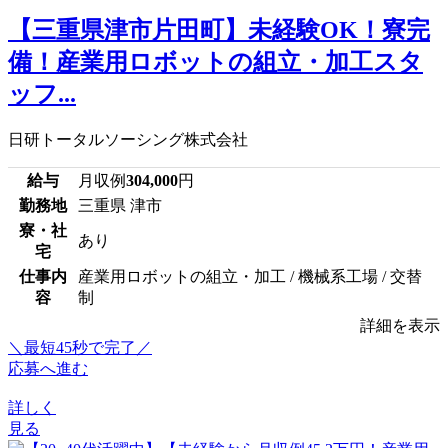
【三重県津市片田町】未経験OK！寮完
備！産業用ロボットの組立・加工スタ
ッフ...
日研トータルソーシング株式会社
給与
月収例
304,000
円
勤務地
三重県 津市
寮・社
あり
宅
仕事内
産業用ロボットの組立・加工 / 機械系工場 / 交替
容
制
詳細を表示
＼最短45秒で完了／
応募へ進む
詳しく
見る