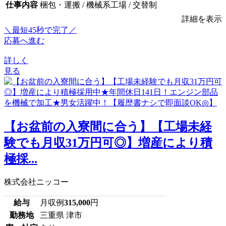
仕事内容
梱包・運搬 / 機械系工場 / 交替制
詳細を表示
＼最短45秒で完了／
応募へ進む
詳しく
見る
【お盆前の入寮間に合う】【工場未経
験でも月収31万円可◎】増産により積
極採...
株式会社ニッコー
給与
月収例
315,000
円
勤務地
三重県 津市