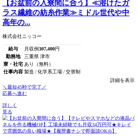
【お盆前の入寮間に合う】≪溶けたガ
ラス繊維の紡糸作業≫ミドル世代や中
高年の...
株式会社ニッコー
給与
月収例
307,400
円
勤務地
三重県 津市
寮・社宅
あり（無料）
仕事内容
製造 / 化学系工場 / 交替制
詳細を表示
＼最短45秒で完了／
応募へ進む
詳しく
見る