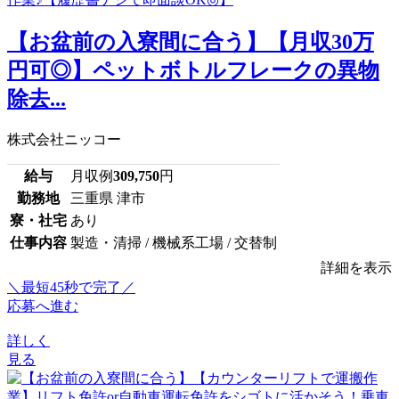
【お盆前の入寮間に合う】【月収30万
円可◎】ペットボトルフレークの異物
除去...
株式会社ニッコー
給与
月収例
309,750
円
勤務地
三重県 津市
寮・社宅
あり
仕事内容
製造・清掃 / 機械系工場 / 交替制
詳細を表示
＼最短45秒で完了／
応募へ進む
詳しく
見る