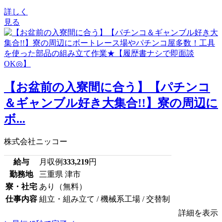
詳しく
見る
【お盆前の入寮間に合う】【パチンコ
＆ギャンブル好き大集合!!】寮の周辺に
ボ...
株式会社ニッコー
給与
月収例
333,219
円
勤務地
三重県 津市
寮・社宅
あり（無料）
仕事内容
組立・組み立て / 機械系工場 / 交替制
詳細を表示