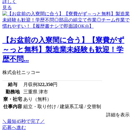
詳しく
見る
【お盆前の入寮間に合う】【寮費がず
～っと無料】製造業未経験も歓迎！学
歴不問...
株式会社ニッコー
給与
月収例
322,350
円
勤務地
三重県 津市
寮・社宅
あり（無料）
仕事内容
組立・取り付け / 建築系工場 / 交替制
詳細を表示
＼最短45秒で完了／
応募へ進む