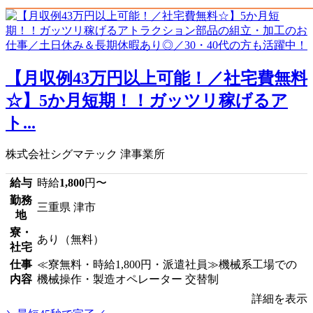
【月収例43万円以上可能！／社宅費無料
☆】5か月短期！！ガッツリ稼げるア
ト...
株式会社シグマテック 津事業所
給与
時給
1,800
円〜
勤務
三重県 津市
地
寮・
あり（無料）
社宅
仕事
≪寮無料・時給1,800円・派遣社員≫機械系工場での
内容
機械操作・製造オペレーター 交替制
詳細を表示