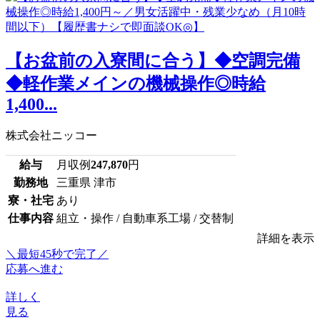
【お盆前の入寮間に合う】◆空調完備
◆軽作業メインの機械操作◎時給
1,400...
株式会社ニッコー
給与
月収例
247,870
円
勤務地
三重県 津市
寮・社宅
あり
仕事内容
組立・操作 / 自動車系工場 / 交替制
詳細を表示
＼最短45秒で完了／
応募へ進む
詳しく
見る