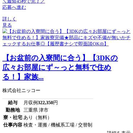
＼最短45秒で完了／
応募へ進む
詳しく
見る
【お盆前の入寮間に合う】【3DKの
広々お部屋にず～っと無料で住め
る！】家族...
株式会社ニッコー
給与
月収例
322,350
円
勤務地
三重県 津市
寮・社宅
あり（無料）
仕事内容
検査・運搬 / 機械系工場 / 交替制