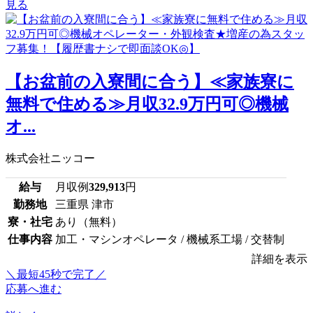
見る
【お盆前の入寮間に合う】≪家族寮に
無料で住める≫月収32.9万円可◎機械
オ...
株式会社ニッコー
給与
月収例
329,913
円
勤務地
三重県 津市
寮・社宅
あり（無料）
仕事内容
加工・マシンオペレータ / 機械系工場 / 交替制
詳細を表示
＼最短45秒で完了／
応募へ進む