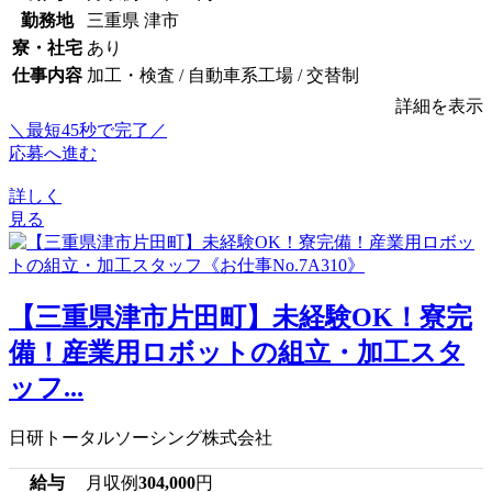
勤務地
三重県 津市
寮・社宅
あり
仕事内容
加工・検査 / 自動車系工場 / 交替制
詳細を表示
＼最短45秒で完了／
応募へ進む
詳しく
見る
【三重県津市片田町】未経験OK！寮完
備！産業用ロボットの組立・加工スタ
ッフ...
日研トータルソーシング株式会社
給与
月収例
304,000
円