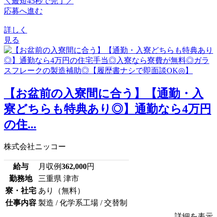
＼最短45秒で完了／
応募へ進む
詳しく
見る
【お盆前の入寮間に合う】【通勤・入
寮どちらも特典あり◎】通勤なら4万円
の住...
株式会社ニッコー
給与
月収例
362,000
円
勤務地
三重県 津市
寮・社宅
あり（無料）
仕事内容
製造 / 化学系工場 / 交替制
詳細を表示