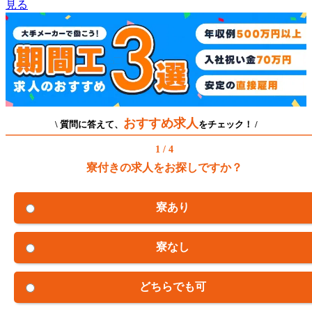
見る
おすすめ求人
\ 質問に答えて、
をチェック！ /
1 / 4
寮付きの求人をお探しですか？
寮あり
寮なし
どちらでも可