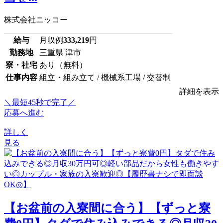
株式会社ニッコー
給与
月収例
333,219
円
勤務地
三重県 津市
寮・社宅
あり（無料）
仕事内容
組立・組み立て / 機械系工場 / 交替制
詳細を表示
＼最短45秒で完了／
応募へ進む
詳しく
見る
【お盆前の入寮間に合う】【ずっと寮