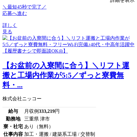
詳細を表示
＼最短45秒で完了／
応募へ進む
詳しく
見る
【お盆前の入寮間に合う】＼リフト運
搬と工場内作業が5:5／ずっと寮費無
料・...
株式会社ニッコー
給与
月収例
333,219
円
勤務地
三重県 津市
寮・社宅
あり（無料）
仕事内容
加工・運搬 / 建築系工場 / 交替制