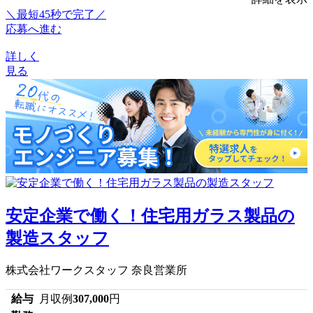
＼最短45秒で完了／
応募へ進む
詳しく
見る
安定企業で働く！住宅用ガラス製品の
製造スタッフ
株式会社ワークスタッフ 奈良営業所
給与
月収例
307,000
円