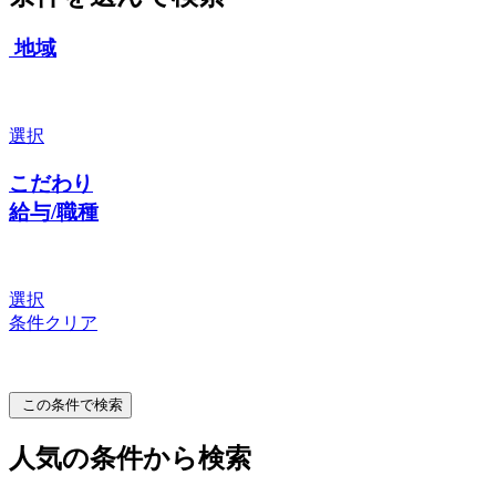
地域
選択
こだわり
給与/職種
選択
条件クリア
この条件で検索
人気の条件から検索