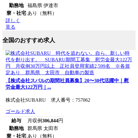
勤務地
福島県 伊達市
寮・社宅
あり（無料）
詳しく
見る
全国のおすすめ求人
【株式会社スバルの期間社員募集】20〜30代活躍中｜慰
労金最大122万円｜...
株式会社SUBARU 求人番号：757062
ゴールド求人
給与
月収例
306,844
円
勤務地
群馬県 太田市
寮・社宅
あり（無料）