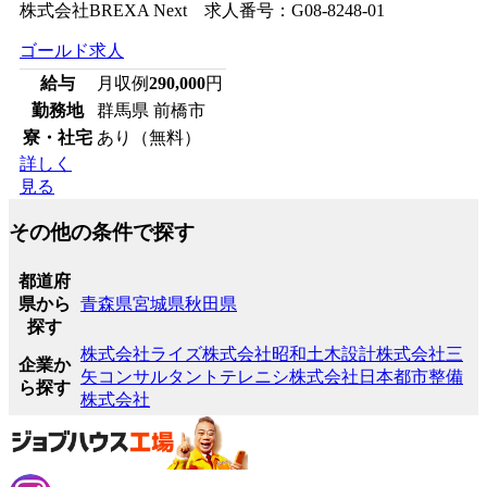
株式会社BREXA Next 求人番号：G08-8248-01
ゴールド求人
給与
月収例
290,000
円
勤務地
群馬県 前橋市
寮・社宅
あり（無料）
詳しく
見る
その他の条件で探す
都道府
県から
青森県
宮城県
秋田県
探す
株式会社ライズ
株式会社昭和土木設計
株式会社三
企業か
矢コンサルタント
テレニシ株式会社
日本都市整備
ら探す
株式会社