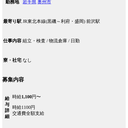
岩手県
奥州市
勤務地
JR東北本線(黒磯～利府・盛岡) 前沢駅
最寄り駅
組立・検査 / 物流倉庫 / 日勤
仕事内容
なし
寮・社宅
募集内容
時給
1,100
円〜
給
与
時給1100円
詳
交通費全額支給
細