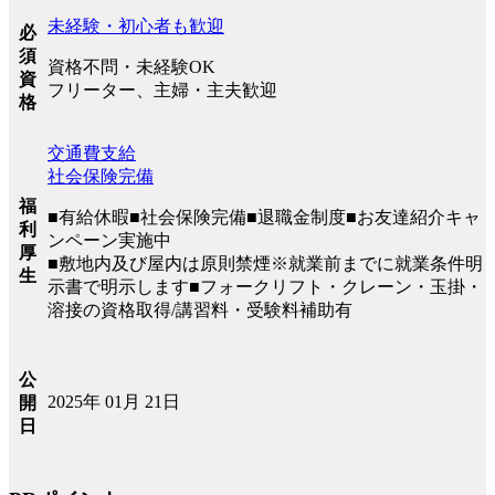
未経験・初心者も歓迎
必
須
資格不問・未経験OK
資
フリーター、主婦・主夫歓迎
格
交通費支給
社会保険完備
福
■有給休暇■社会保険完備■退職金制度■お友達紹介キャ
利
ンペーン実施中
厚
■敷地内及び屋内は原則禁煙※就業前までに就業条件明
生
示書で明示します■フォークリフト・クレーン・玉掛・
溶接の資格取得/講習料・受験料補助有
公
2025年 01月 21日
開
日