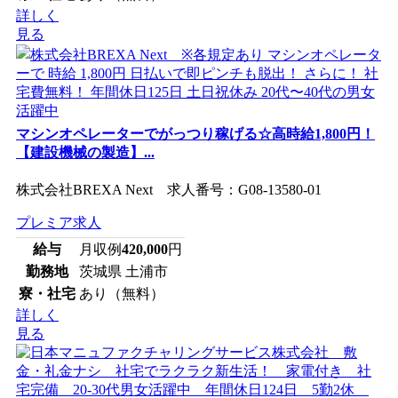
詳しく
見る
マシンオペレーターでがっつり稼げる☆高時給1,800円！
【建設機械の製造】...
株式会社BREXA Next 求人番号：G08-13580-01
プレミア求人
給与
月収例
420,000
円
勤務地
茨城県 土浦市
寮・社宅
あり（無料）
詳しく
見る