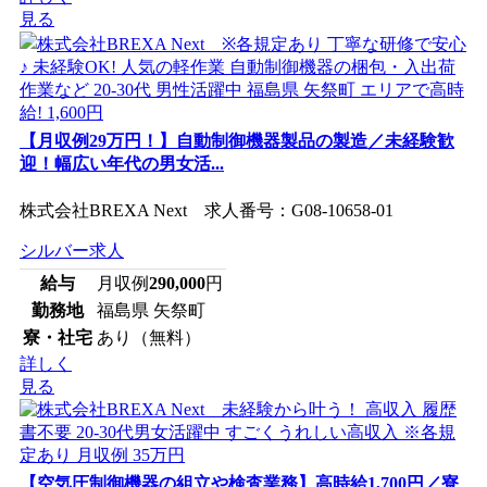
見る
【月収例29万円！】自動制御機器製品の製造／未経験歓
迎！幅広い年代の男女活...
株式会社BREXA Next 求人番号：G08-10658-01
シルバー求人
給与
月収例
290,000
円
勤務地
福島県 矢祭町
寮・社宅
あり（無料）
詳しく
見る
【空気圧制御機器の組立や検査業務】高時給1,700円／寮