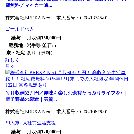
費無料／マイカー通...
株式会社BREXA Next 求人番号：G08-13745-01
ゴールド求人
給与
月収例
350,000
円
勤務地
岩手県 釜石市
寮・社宅
あり（無料）
詳しく
見る
＼月収例32万円／趣味も楽しむ余裕たっぷりライフを♪｜
電子部品の製造｜実質...
株式会社BREXA Next 求人番号：G08-10678-01
即入寮+入社前生活支援
給与
月収例
320,000
円