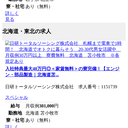
寮・社宅
あり（無料）
詳しく
見る
北海道・東北の求人
入社特典最大40万円◎＜家賃無料＞の寮完備！【エンジ
ン・部品製造｜北海道苫...
日研トータルソーシング株式会社 求人番号：1151739
スペシャル
給与
月収例
301,000
円
勤務地
北海道 苫小牧市
寮・社宅
あり（無料）
詳しく