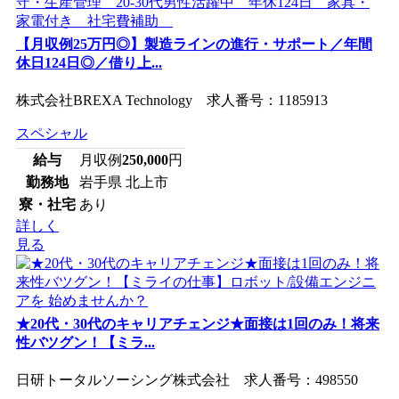
【月収例25万円◎】製造ラインの進行・サポート／年間
休日124日◎／借り上...
株式会社BREXA Technology 求人番号：1185913
スペシャル
給与
月収例
250,000
円
勤務地
岩手県 北上市
寮・社宅
あり
詳しく
見る
★20代・30代のキャリアチェンジ★面接は1回のみ！将来
性バツグン！【ミラ...
日研トータルソーシング株式会社 求人番号：498550