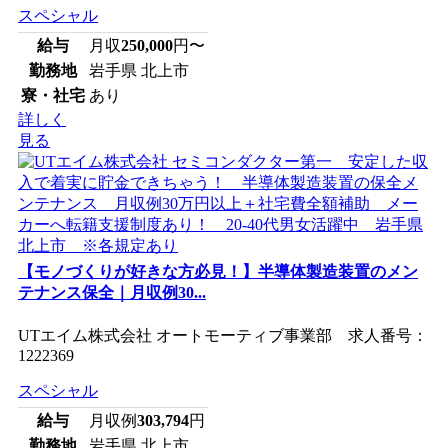
スペシャル
給与
月収
250,000
円〜
勤務地
岩手県 北上市
寮・社宅
あり
詳しく
見る
【モノづくりが好きな方必見！】半導体製造装置のメン
テナンス保全｜月収例30...
UTエイム株式会社 オートモーティブ事業部 求人番号：
1222369
スペシャル
給与
月収例
303,794
円
勤務地
岩手県 北上市