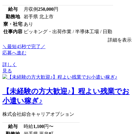
給与
月収例
250,000
円
勤務地
岩手県 北上市
寮・社宅
あり
仕事内容
ピッキング・出荷作業 / 半導体工場 / 日勤
詳細を表示
＼最短45秒で完了／
応募へ進む
詳しく
見る
【未経験の方大歓迎♪】程よい残業でお
小遣い稼ぎ♪
株式会社綜合キャリアオプション
給与
時給
1,100
円〜
勤務地
岩手県 平泉町