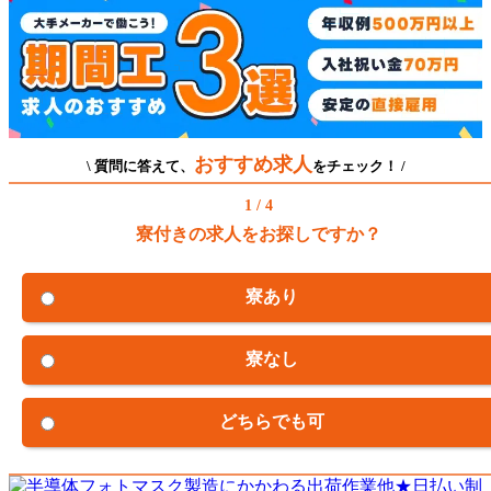
おすすめ求人
\ 質問に答えて、
をチェック！ /
1 / 4
寮付きの求人をお探しですか？
寮あり
寮なし
どちらでも可