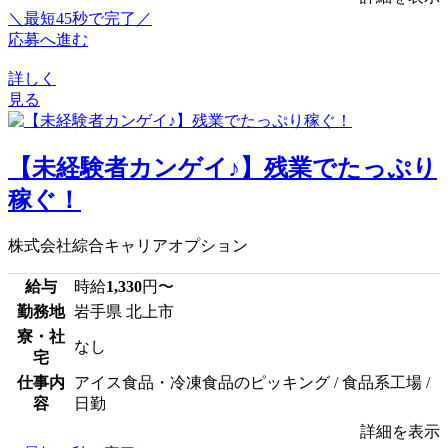
＼最短45秒で完了／
応募へ進む
詳しく
見る
【未経験者カンゲイ♪】残業でたっぷり
稼ぐ！
株式会社綜合キャリアオプション
給与
時給
1,330
円〜
勤務地
岩手県 北上市
寮・社
なし
宅
仕事内
アイス食品・冷凍食品のピッキング / 食品系工場 /
容
日勤
詳細を表示