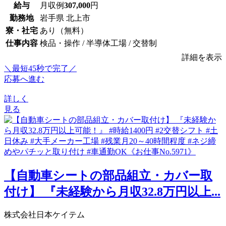
給与
月収例
307,000
円
勤務地
岩手県 北上市
寮・社宅
あり（無料）
仕事内容
検品・操作 / 半導体工場 / 交替制
詳細を表示
＼最短45秒で完了／
応募へ進む
詳しく
見る
【自動車シートの部品組立・カバー取
付け】 『未経験から月収32.8万円以上...
株式会社日本ケイテム