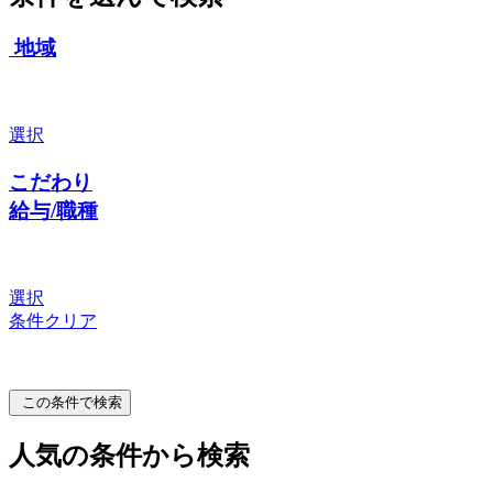
地域
選択
こだわり
給与/職種
選択
条件クリア
この条件で検索
人気の条件から検索