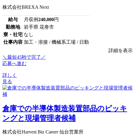
株式会社BREXA Next
給与
月収例
240,000
円
勤務地
岩手県 花巻市
寮・社宅
なし
仕事内容
加工・溶接 / 機械系工場 / 日勤
詳細を表示
＼最短45秒で完了／
応募へ進む
詳しく
見る
倉庫での半導体製造装置部品のピッキ
ングと現場管理者候補
株式会社Harvest Biz Career 仙台営業所