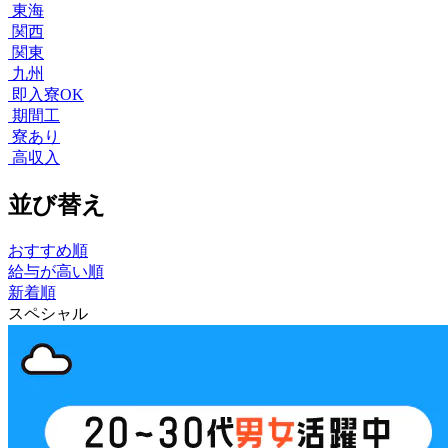
東海
関西
関東
九州
即入寮OK
期間工
寮あり
高収入
並び替え
おすすめ順
給与が高い順
新着順
スペシャル