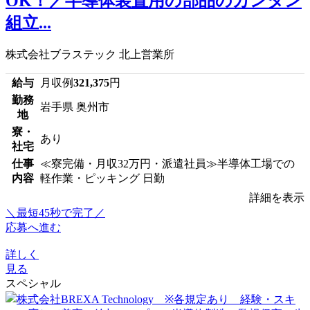
OK！／半導体装置用の部品のカンタン
組立...
株式会社ブラステック 北上営業所
給与
月収例
321,375
円
勤務
岩手県 奥州市
地
寮・
あり
社宅
仕事
≪寮完備・月収32万円・派遣社員≫半導体工場での
内容
軽作業・ピッキング 日勤
詳細を表示
＼最短45秒で完了／
応募へ進む
詳しく
見る
スペシャル