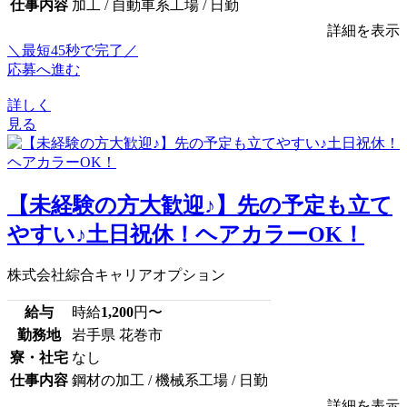
仕事内容
加工 / 自動車系工場 / 日勤
詳細を表示
＼最短45秒で完了／
応募へ進む
詳しく
見る
【未経験の方大歓迎♪】先の予定も立て
やすい♪土日祝休！ヘアカラーOK！
株式会社綜合キャリアオプション
給与
時給
1,200
円〜
勤務地
岩手県 花巻市
寮・社宅
なし
仕事内容
鋼材の加工 / 機械系工場 / 日勤
詳細を表示