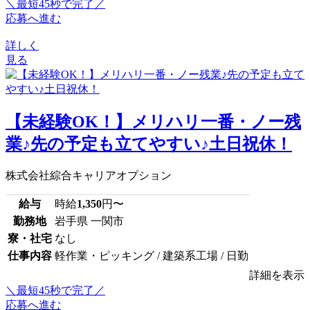
＼最短45秒で完了／
応募へ進む
詳しく
見る
【未経験OK！】メリハリ一番・ノー残
業♪先の予定も立てやすい♪土日祝休！
株式会社綜合キャリアオプション
給与
時給
1,350
円〜
勤務地
岩手県 一関市
寮・社宅
なし
仕事内容
軽作業・ピッキング / 建築系工場 / 日勤
詳細を表示
＼最短45秒で完了／
応募へ進む