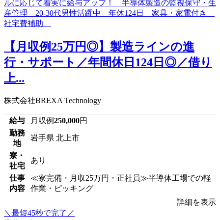
【月収例25万円◎】製造ラインの進
行・サポート／年間休日124日◎／借り
上...
株式会社BREXA Technology
給与
月収例
250,000
円
勤務
岩手県 北上市
地
寮・
あり
社宅
仕事
≪寮完備・月収25万円・正社員≫半導体工場での軽
内容
作業・ピッキング
詳細を表示
＼最短45秒で完了／