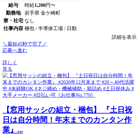
給与
時給
1,200
円〜
勤務地
岩手県 金ケ崎町
寮・社宅
なし
仕事内容
梱包 / 半導体工場 / 日勤
詳細を表示
＼最短45秒で完了／
応募へ進む
詳しく
見る
【窓用サッシの組立・梱包】 『土日祝
日は自分時間！年末までのカンタン作
業』...