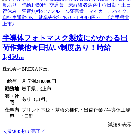
半導体フォトマスク製造にかかわる出
荷作業他★日払い制度あり！時給
1,450...
株式会社BREXA Next
給与
月収例
240,000
円
勤務地
岩手県 北上市
寮・社
あり（無料）
宅
仕事内
プリント基板・基板の梱包・出荷作業 / 半導体工場
容
/ 日勤
詳細を表示
＼最短45秒で完了／