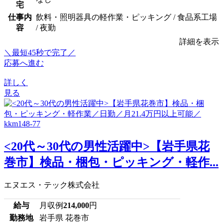
宅
仕事内
飲料・照明器具の軽作業・ピッキング / 食品系工場
容
/ 夜勤
詳細を表示
＼最短45秒で完了／
応募へ進む
詳しく
見る
<20代～30代の男性活躍中>【岩手県花
巻市】検品・梱包・ピッキング・軽作...
エヌエス・テック株式会社
給与
月収例
214,000
円
勤務地
岩手県 花巻市