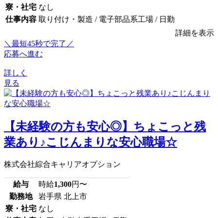
寮・社宅
なし
仕事内容
取り付け・製造 / 電子部品系工場 / 日勤
詳細を表示
＼最短45秒で完了／
応募へ進む
詳しく
見る
【未経験の方も安心◎】ちょこっと残
業あり♪こじんまりな安心職場☆
株式会社綜合キャリアオプション
給与
時給
1,300
円〜
勤務地
岩手県 北上市
寮・社宅
なし