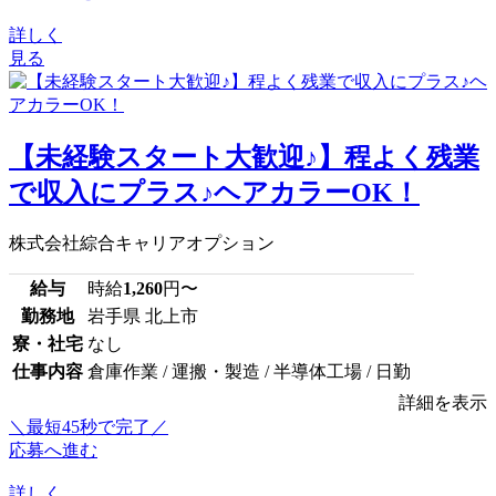
詳しく
見る
【未経験スタート大歓迎♪】程よく残業
で収入にプラス♪ヘアカラーOK！
株式会社綜合キャリアオプション
給与
時給
1,260
円〜
勤務地
岩手県 北上市
寮・社宅
なし
仕事内容
倉庫作業 / 運搬・製造 / 半導体工場 / 日勤
詳細を表示
＼最短45秒で完了／
応募へ進む
詳しく