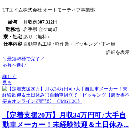
UTエイム株式会社 オートモーティブ事業部
給与
月収例
307,312
円
勤務地
岩手県 金ケ崎町
寮・社宅
あり（無料）
仕事内容
自動車系工場 / 軽作業・ピッキング / 正社員
詳細を表示
＼最短45秒で完了／
応募へ進む
詳しく
見る
【定着支援20万】月収34万円可♪大手自
動車メーカー！未経験歓迎＆土日休み...