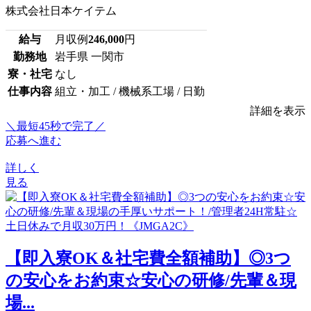
株式会社日本ケイテム
給与
月収例
246,000
円
勤務地
岩手県 一関市
寮・社宅
なし
仕事内容
組立・加工 / 機械系工場 / 日勤
詳細を表示
＼最短45秒で完了／
応募へ進む
詳しく
見る
【即入寮OK＆社宅費全額補助】◎3つ
の安心をお約束☆安心の研修/先輩＆現
場...