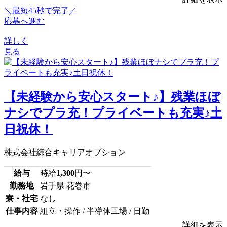
＼最短45秒で完了／
応募へ進む
詳しく
見る
【未経験から安心スタート♪】残業ほぼ
ナシでプラ充！プライベートも充実♪土
日祝休！
株式会社綜合キャリアオプション
給与
時給
1,300
円〜
勤務地
岩手県 花巻市
寮・社宅
なし
仕事内容
組立・操作 / 半導体工場 / 日勤
詳細を表示