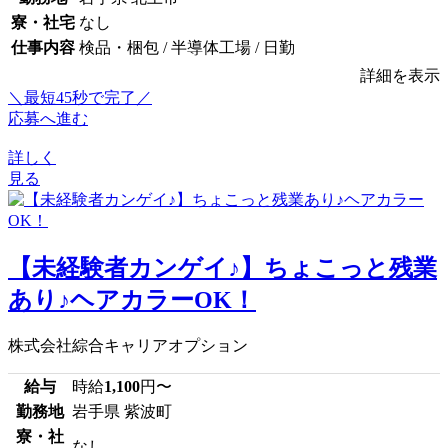
寮・社宅
なし
仕事内容
検品・梱包 / 半導体工場 / 日勤
詳細を表示
＼最短45秒で完了／
応募へ進む
詳しく
見る
【未経験者カンゲイ♪】ちょこっと残業
あり♪ヘアカラーOK！
株式会社綜合キャリアオプション
給与
時給
1,100
円〜
勤務地
岩手県 紫波町
寮・社
なし