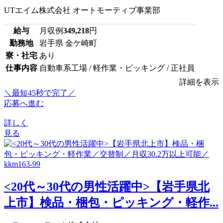
UTエイム株式会社 オートモーティブ事業部
給与
月収例
349,218
円
勤務地
岩手県 金ケ崎町
寮・社宅
あり
仕事内容
自動車系工場 / 軽作業・ピッキング / 正社員
詳細を表示
＼最短45秒で完了／
応募へ進む
詳しく
見る
<20代～30代の男性活躍中>【岩手県北
上市】検品・梱包・ピッキング・軽作...