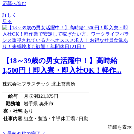
応募へ進む
詳しく
見る
【18～39歳の男女活躍中！】高時給
1,500円！即入寮・即入社OK！軽作...
株式会社ブラステック 北上営業所
給与
月収例
321,375
円
勤務地
岩手県 奥州市
寮・社宅
あり
仕事内容
組立・製造 / 半導体工場 / 日勤
詳細を表示
＼最短45秒で完了／