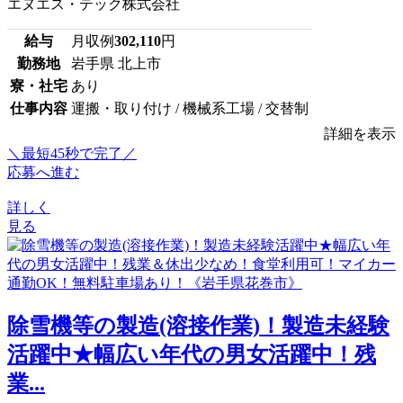
エヌエス・テック株式会社
給与
月収例
302,110
円
勤務地
岩手県 北上市
寮・社宅
あり
仕事内容
運搬・取り付け / 機械系工場 / 交替制
詳細を表示
＼最短45秒で完了／
応募へ進む
詳しく
見る
除雪機等の製造(溶接作業)！製造未経験
活躍中★幅広い年代の男女活躍中！残
業...