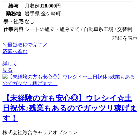
給与
月収例
328,000
円
勤務地
岩手県 金ケ崎町
寮・社宅
なし
仕事内容
シートの組立・組み立て / 自動車系工場 / 交替制
詳細を表示
＼最短45秒で完了／
応募へ進む
詳しく
見る
【未経験の方も安心◎】ウレシイ☆土
日祝休♪残業もあるのでガッツリ稼げま
す！
株式会社綜合キャリアオプション