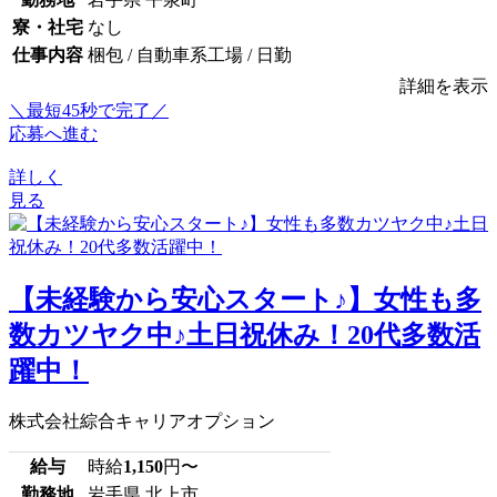
寮・社宅
なし
仕事内容
梱包 / 自動車系工場 / 日勤
詳細を表示
＼最短45秒で完了／
応募へ進む
詳しく
見る
【未経験から安心スタート♪】女性も多
数カツヤク中♪土日祝休み！20代多数活
躍中！
株式会社綜合キャリアオプション
給与
時給
1,150
円〜
勤務地
岩手県 北上市