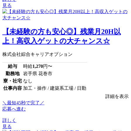
見る
【未経験の方も安心◎】残業月20H以
上！高収入ゲットの大チャンス☆
株式会社綜合キャリアオプション
給与
時給
1,270
円〜
勤務地
岩手県 花巻市
寮・社宅
なし
仕事内容
加工・操作 / 建築系工場 / 日勤
詳細を表示
＼最短45秒で完了／
応募へ進む
詳しく
見る