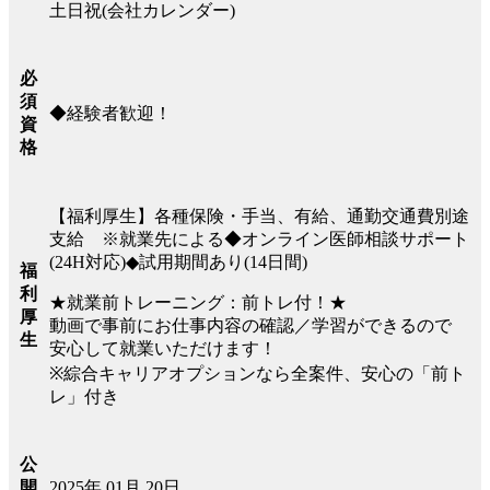
土日祝(会社カレンダー)
必
須
◆経験者歓迎！
資
格
【福利厚生】各種保険・手当、有給、通勤交通費別途
支給 ※就業先による◆オンライン医師相談サポート
(24H対応)◆試用期間あり(14日間)
福
利
★就業前トレーニング：前トレ付！★
厚
動画で事前にお仕事内容の確認／学習ができるので
生
安心して就業いただけます！
※綜合キャリアオプションなら全案件、安心の「前ト
レ」付き
公
2025年 01月 20日
開