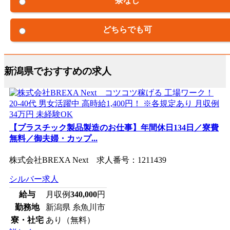
寮なし
どちらでも可
新潟県でおすすめの求人
【プラスチック製品製造のお仕事】年間休日134日／寮費
無料／御夫婦・カップ...
株式会社BREXA Next 求人番号：1211439
シルバー求人
給与
月収例
340,000
円
勤務地
新潟県 糸魚川市
寮・社宅
あり（無料）