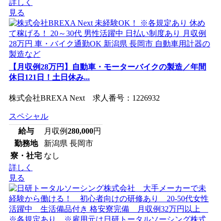
詳しく
見る
【月収例28万円】自動車・モーターバイクの製造／年間
休日121日！土日休み...
株式会社BREXA Next 求人番号：1226932
スペシャル
給与
月収例
280,000
円
勤務地
新潟県 長岡市
寮・社宅
なし
詳しく
見る