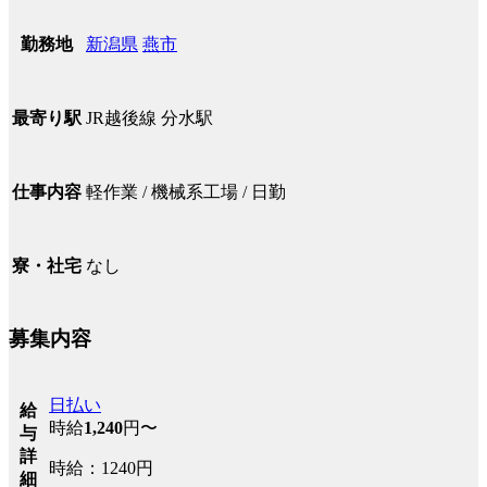
新潟県
燕市
勤務地
JR越後線 分水駅
最寄り駅
軽作業 / 機械系工場 / 日勤
仕事内容
なし
寮・社宅
募集内容
日払い
給
時給
1,240
円〜
与
詳
時給：1240円
細