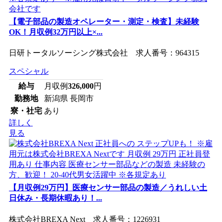
【電子部品の製造オペレーター・測定・検査】未経験
OK！月収例32万円以上×...
日研トータルソーシング株式会社 求人番号：964315
スペシャル
給与
月収例
326,000
円
勤務地
新潟県 長岡市
寮・社宅
あり
詳しく
見る
【月収例29万円】医療センサー部品の製造／うれしい土
日休み・長期休暇あり！...
株式会社BREXA Next 求人番号：1226931