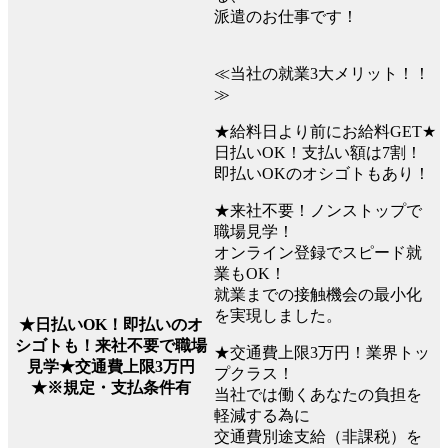
派遣のお仕事です！
≪当社の就業3大メリット！！
≫
★給料日より前にお給料GET★
日払いOK！支払い額は7割！
即払いOKのオシゴトもあり！
★来社不要！ノンストップで
職場見学！
オンライン登録でスピード就
業もOK！
就業までの接触機会の最小化
を実現しました。
★日払いOK！即払いのオ
シゴトも！来社不要で職場
★交通費上限3万円！業界トッ
見学★交通費上限3万円
プクラス！
★※規定・支払条件有
当社では働くあなたの負担を
軽減する為に
交通費別途支給（非課税）を