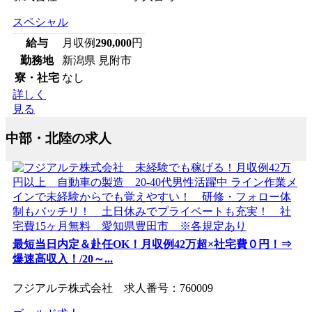
スペシャル
給与
月収例
290,000
円
勤務地
新潟県 見附市
寮・社宅
なし
詳しく
見る
中部・北陸の求人
最短当日内定＆赴任OK！月収例42万超×社宅費０円！⇒
爆速高収入！/20～...
フジアルテ株式会社 求人番号：760009