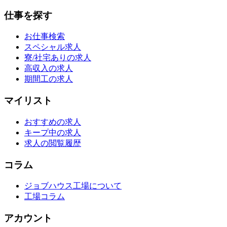
仕事を探す
お仕事検索
スペシャル求人
寮/社宅ありの求人
高収入の求人
期間工の求人
マイリスト
おすすめの求人
キープ中の求人
求人の閲覧履歴
コラム
ジョブハウス工場について
工場コラム
アカウント