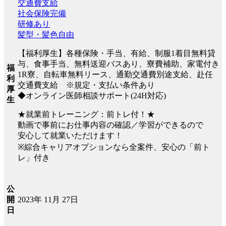
交通費支給
社会保険完備
研修あり
髪型・髪色自由
【福利厚生】各種保険・手当、有給、制服1着目無料貸
与、食事手当、無料送迎バスあり、寮費補助、家電付き
福
1R寮、自転車無料リース、通勤交通費別途支給、赴任
利
交通費支給 ※規定・支払い条件あり
厚
◆オンライン医師相談サポート(24H対応)
生
★就業前トレーニング：前トレ付！★
動画で事前にお仕事内容の確認／学習ができるので
安心して就業いただけます！
※綜合キャリアオプションなら全案件、安心の「前ト
レ」付き
公
2023年 11月 27日
開
日