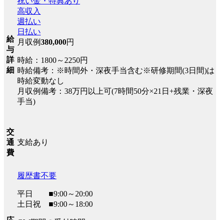
祝い金・特典あり
高収入
週払い
日払い
給
月収例
380,000
円
与
詳
時給：1800～2250円
細
時給備考：※時間外・深夜手当含む※研修期間(3日間)は
時給変動なし
月収例備考：38万円以上可(7時間50分×21日+残業・深夜
手当)
交
支給あり
通
費
履歴書不要
平日 ■9:00～20:00
土日祝 ■9:00～18:00