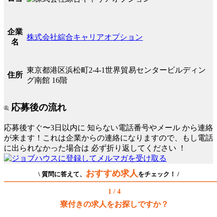
企業
株式会社綜合キャリアオプション
名
東京都港区浜松町2-4-1世界貿易センタービルディン
住所
グ南館 16階
応募後の流れ
応募後すぐ〜3日以内に
知らない電話番号やメール
から連絡
が来ます！これは企業からの連絡になりますので、もし電話
に出られなかった場合は
必ず折り返してください
！
おすすめ求人
\ 質問に答えて、
をチェック！ /
1 / 4
寮付きの求人をお探しですか？