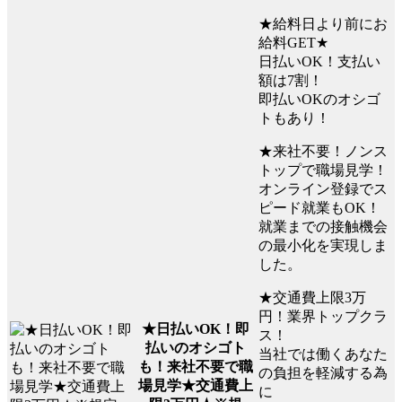
★給料日より前にお
給料GET★
日払いOK！支払い
額は7割！
即払いOKのオシゴ
トもあり！
★来社不要！ノンス
トップで職場見学！
オンライン登録でス
ピード就業もOK！
就業までの接触機会
の最小化を実現しま
した。
★交通費上限3万
円！業界トップクラ
★日払いOK！即
ス！
払いのオシゴト
当社では働くあなた
も！来社不要で職
の負担を軽減する為
場見学★交通費上
に