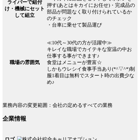
ライバーで組付
押す(あとはキカイにお任せ)・完成品の
け・機械にセット
部品が問題なく取り付けられているか
して組立
のチェック
・台車に乗せて製品運び
≪10代～30代の方が活躍中≫
キレイな職場でカイテキな室温の中お
仕事する事ができます♪
職場の雰囲気
食堂はメニューが豊富☆
しかもウレシイ食事手当あり(*^▽^*)制
服1着目は無料でスタート時の出費少な
め♪
業務内容の変更範囲：会社の定めるすべての業務
企業情報
ロゴ