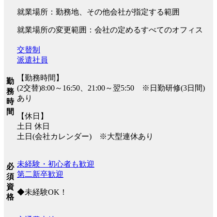
就業場所：勤務地、その他会社が指定する範囲
就業場所の変更範囲：会社の定めるすべてのオフィス
交替制
派遣社員
【勤務時間】
勤
(2交替)8:00～16:50、21:00～翌5:50 ※日勤研修(3日間)
務
あり
時
間
【休日】
土日 休日
土日(会社カレンダー) ※大型連休あり
未経験・初心者も歓迎
必
第二新卒歓迎
須
資
◆未経験OK！
格