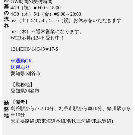
応
GW期間の受付時間
募
4/29（祝）■9:00～18:00
の
4/30（木）5/1（金）■9:00～20:00
流
5/2（土）5/3，4，5，6（祝）お休みをいただきます
れ
5/7（木）～通常営業になります。
WEB応募は24ｈ受付中！
1314EH0414G43★17-S
車通勤OK
送迎あり
愛知県 刈谷市
【勤務地】
愛知県刈谷市
【備考】
勤
刈谷駅からバス10分、刈谷市駅から車10分、緒川駅から
務
車10分
地
※主要路線(JR東海道本線/名鉄三河線/JR武豊線)