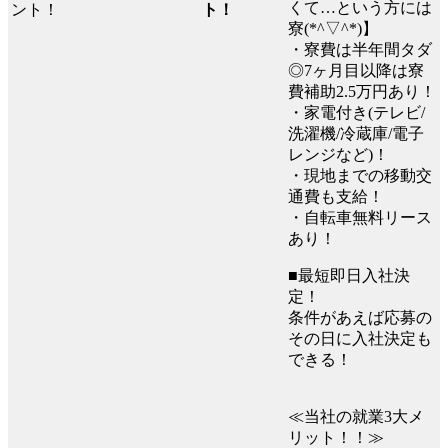
くて…という方には
ト！
寮(*^▽^*)】
・寮費は半年間タダ
◎7ヶ月目以降は寮
費補助2.5万円あり！
・家電付き(テレビ/
洗濯機/冷蔵庫/電子
レンジなど)！
・現地までの移動交
通費も支給！
・自転車無料リース
あり！
■最短即日入社決
定！
条件があえば応募の
その日に入社決定も
できる！
≪当社の就業3大メ
リット！！≫