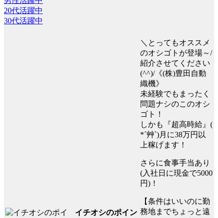
男性活躍中
20代活躍中
30代活躍中
＼とってもオススメ
のオシゴトが登場～/
紹介させてください
(^^)/《(株)豊田自動
織機》
未経験でもまったく
問題ナシのこのオシ
ゴト！
しかも『超高時給』(
*´艸`)月に38万円以
上稼げます！
さらに食事手当あり
(入社日に現金で5000
円)！
【条件はいいのに勤
務地までちょっと遠
イチオシのポイン