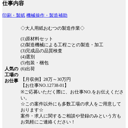
仕事内容
印刷・製紙
機械操作・製造補助
◇大人用紙おむつの製造作業◇
(1)原材料セット
(2)製造機械による工程ごとの製造・加工
(3)完成品の品質検査
(4)選別
(5)包装・梱包
(6)出荷
人気の
工場の
【月収例】28万～30万円
お仕事
【お仕事NO.12738-01】
※ご応募いただく際に、お仕事NO.をお伝えくださ
い。
☆この案件以外にも多数工場の求人をご用意して
おります☆
案件・求人に関するご相談や登録のみという方も
お気軽にご連絡ください！