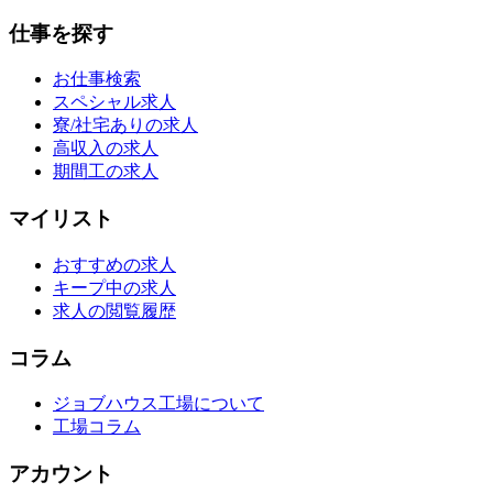
仕事を探す
お仕事検索
スペシャル求人
寮/社宅ありの求人
高収入の求人
期間工の求人
マイリスト
おすすめの求人
キープ中の求人
求人の閲覧履歴
コラム
ジョブハウス工場について
工場コラム
アカウント