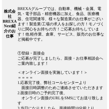
BREXAグループでは、自動車、機械・金属、電
株式会
気・電子部品・精密機器に加え、食品、医療機
社
器、住宅関連等、様々な製造業のお仕事がござい
BREXA
ます！製造業/工場の求人をお探しの方！モノづく
Next紹
りに関心をお持ちの方！ご応募お待ちしていま
介のお
す！他.軽作業、倉庫、サービス、販売のお仕事な
仕事
ど掲載中です。
①登録・面接会
ご応募が完了しましたら、面接・お仕事相談会へ
ご案内致します！
＜オンライン面接を実施しています！＞
＝＝＝＝
1.応募完了後、弊社コールセンターより
面接日時調整のためご連絡させていただきます
2.面接日時のご予約完了後、
オンライン面接のURLをSMSにてお送り致しま
す
3.当日になりましたら、面接時間10分前より