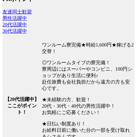
友達同士歓迎
男性活躍中
20代活躍中
30代活躍中
ワンルーム寮完備★時給1,600円★稼げる2
交替！
◎ワンルームタイプの寮完備！
寮周辺にはスーパーやコンビニ、100円シ
ョップがあり生活に便利♪
赴任旅費も会社負担だから遠方の方も安
心です。
【20代活躍中】
★未経験の方、歓迎！
ここがポイン
20代・30代・40代の男性活躍中！
ト！
お気軽にご応募ください！
★日払い制度あり！
お給料日前に働いた分の一部を受け取れ
るシステムです。