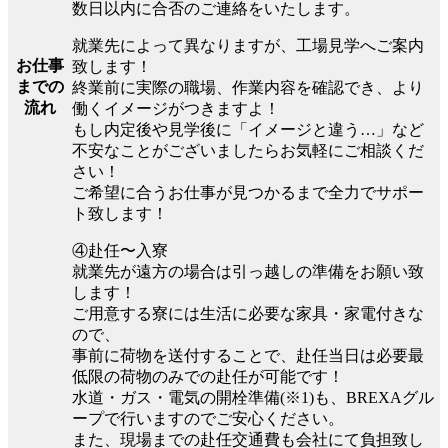
数日以内に合否のご連絡をいたします。
就業先によって異なりますが、工場見学へご案内
お仕事
致します！
までの
終業前に実際の職場、作業内容を確認でき、より
流れ
働くイメージがつきますよ！
もし内定後や見学後に「イメージと違う…」など
不安なことがございましたらお気軽にご相談くだ
さい！
ご希望に合うお仕事が見つかるまで全力でサポー
ト致します！
④赴任〜入寮
就業先が遠方の場合は引っ越しの準備をお願い致
します！
ご用意する寮には生活に必要な家具・家電付きな
ので、
事前に荷物を送付することで、赴任当日は必要最
低限の荷物のみでの赴任が可能です！
水道・ガス・電気の開栓準備(※1)も、BREXAグル
ープで行いますのでご安心ください。
また、現場までの赴任交通費も会社にて負担致し