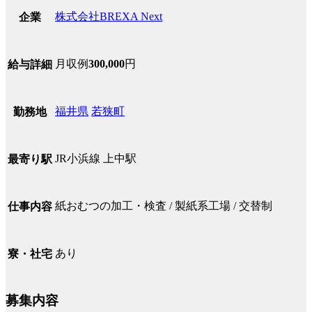
株式会社BREXA Next
企業
月収例
300,000
円
給与詳細
福井県
若狭町
勤務地
JR小浜線 上中駅
最寄り駅
紙おむつの加工・検査 / 製紙系工場 / 交替制
仕事内容
あり
寮・社宅
募集内容