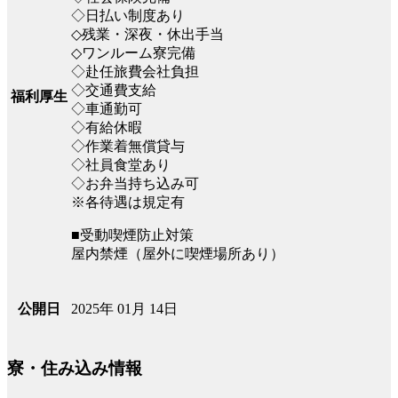
◇日払い制度あり
◇残業・深夜・休出手当
◇ワンルーム寮完備
◇赴任旅費会社負担
◇交通費支給
福利厚生
◇車通勤可
◇有給休暇
◇作業着無償貸与
◇社員食堂あり
◇お弁当持ち込み可
※各待遇は規定有
■受動喫煙防止対策
屋内禁煙（屋外に喫煙場所あり）
2025年 01月 14日
公開日
寮・住み込み情報