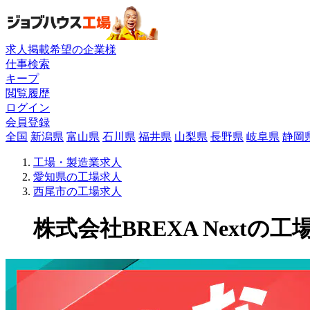
求人掲載希望の企業様
仕事検索
キープ
閲覧履歴
ログイン
会員登録
全国
新潟県
富山県
石川県
福井県
山梨県
長野県
岐阜県
静岡
工場・製造業求人
愛知県の工場求人
西尾市の工場求人
株式会社BREXA Nextの工場求