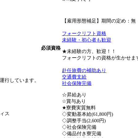
【雇用形態補足】期間の定め：無
フォークリフト資格
未経験・初心者も歓迎
必須資格
★未経験の方、歓迎！！
フォークリフトの資格が生かせま
赴任旅費の補助あり
交通費支給
運行しています。
社会保険完備
☆昇給あり
☆賞与あり
★寮費実質無料
ィス
◇変動基本給(61,800円)
◇調整手当(2,600円)
◇社会保険完備
◇備品付き寮完備