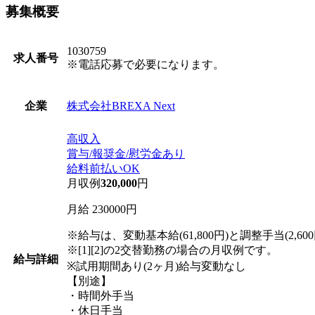
募集概要
1030759
求人番号
※電話応募で必要になります。
株式会社BREXA Next
企業
高収入
賞与/報奨金/慰労金あり
給料前払いOK
月収例
320,000
円
月給 230000円
※給与は、変動基本給(61,800円)と調整手当(2,6
※[1][2]の2交替勤務の場合の月収例です。
給与詳細
※試用期間あり(2ヶ月)給与変動なし
【別途】
・時間外手当
・休日手当