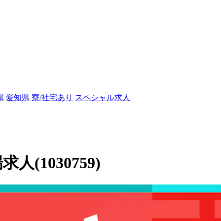
県
愛知県
寮/社宅あり
スペシャル求人
人(1030759)