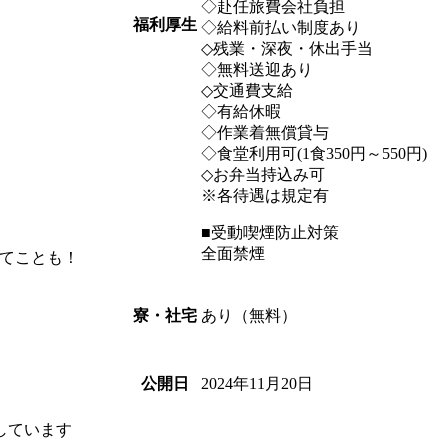
◇赴任旅費会社負担
福利厚生
◇給料前払い制度あり
◇残業・深夜・休出手当
◇無料送迎あり
◇交通費支給
◇有給休暇
◇作業着無償貸与
◇食堂利用可(1食350円～550円)
◇お弁当持込み可
※各待遇は規定有
■受動喫煙防止対策
全面禁煙
てことも！
あり（無料）
寮・社宅
2024年11月20日
公開日
しています