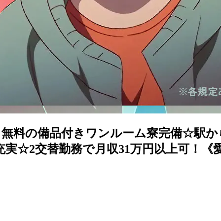
無料の備品付きワンルーム寮完備☆駅か
充実☆2交替勤務で月収31万円以上可！《