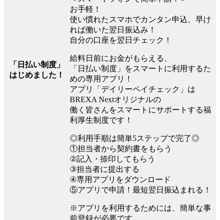
お手軽！
使い慣れたスマホでカンタン申込、早け
れば働いた翌日振込み！
自分の口座を翌日チェック！
給料日前にお金がもらえる、
「日払い制度」
「日払い制度」をスマートに利用するた
はじめました！
めの専用アプリ！
アプリ「デイリーペイチェック」は
BREXA Nextオリジナルの
働く皆さんをスマートにサポートする福
利厚生制度です！
◎利用手順は簡単5ステップで完了◎
①担当者から契約書をもらう
②記入・捺印してもらう
③担当者に提出する
④専用アプリをダウンロード
⑤アプリで申請！最短翌日振込まれる！
※アプリを利用するためには、簡単な事
前登録が必要です。