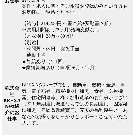
お仕事
案件・求人に関するご相談や登録のみという方も
お気軽にご連絡ください！
【給与】214,200円～(基本給+変動基本給)
※試用期間あり(2ヶ月)給与変動なし
【月収例】28万～30万円
【別途】
・時間外・休日・深夜手当
・通勤手当
★昇給あり（年1回）
★業績賞与あり（年2回/6月・12月）
BREXAグループでは、自動車、機械・金属、電
株式会
気・電子部品・精密機器に加え、食品、医療機
社
器、住宅関連等、様々な製造業のお仕事がござい
BREXA
ます！無期雇用派遣ならではの長期雇用！固定給
Next紹
に加え、昇給＆業績賞与、充実の福利厚生と、あ
介のお
なたの頑張りをしっかりとサポートさせていただ
仕事
きます。