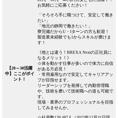
お気軽にご応募ください！
「そろそろ手に職つけて、安定して働き
たい」
「地元の静岡で働きたい！」
寮完備だからU・Iターンの方も歓迎！
製造業未経験でも1からスキルが磨けま
す！
《他とは違う！BREXA Nextの正社員に
なるメリット！》
☆体を動かす仕事が多いので体力に自信
【20～30活躍
がある方必見！
中】ここがポイ
・常用雇用なので安定してキャリアアッ
ント！
プが目指せます。
リーダーシップを発揮して内勤管理職
や、技術を磨いて技術職への道も可能で
す。
現場・業界のプロフェッショナルを目指
してみませんか。
☆社員数129,487人（2022年12月31日現