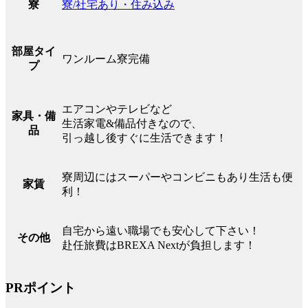
寮/社宅あり・住み込み
寮
部屋タイ
ワンルーム寮完備
プ
エアコンやテレビなど
家具・備
生活家電&備品付きなので、
品
引っ越し後すぐに生活できます！
寮周辺にはスーパーやコンビニもあり生活も便
家賃
利！
自宅から遠い職場でも安心して下さい！
その他
赴任旅費はBREXA Nextが負担します！
PRポイント