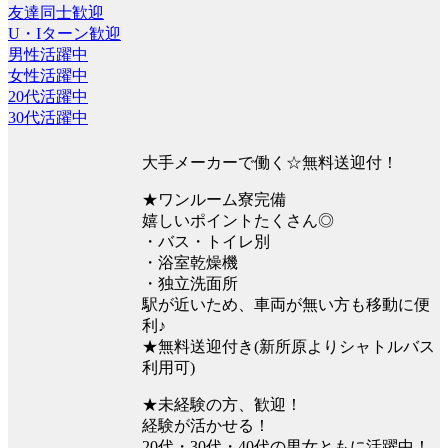
友達同士歓迎
U・Iターン歓迎
男性活躍中
女性活躍中
20代活躍中
30代活躍中
大手メーカーで働く☆無料送迎付！
★ワンルーム寮完備
嬉しいポイントたくさん◎
・バス・トイレ別
・浴室乾燥機
・独立洗面所
駅が近いため、車両が無い方も移動に便
利♪
★無料送迎付き(新所原よりシャトルバス
利用可)
★未経験の方、歓迎！
経験が活かせる！
20代・30代・40代の男女ともに活躍中！