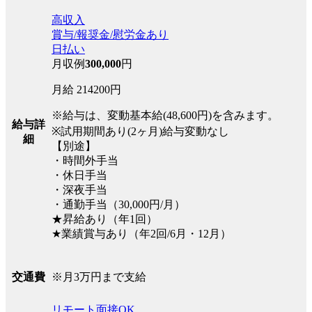
高収入
賞与/報奨金/慰労金あり
日払い
月収例
300,000
円
月給 214200円
※給与は、変動基本給(48,600円)を含みます。
給与詳
※試用期間あり(2ヶ月)給与変動なし
細
【別途】
・時間外手当
・休日手当
・深夜手当
・通勤手当（30,000円/月）
★昇給あり（年1回）
★業績賞与あり（年2回/6月・12月）
※月3万円まで支給
交通費
リモート面接OK