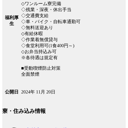
◇ワンルーム寮完備
◇残業・深夜・休出手当
◇交通費支給
福利厚
◇車・バイク・自転車通勤可
生
◇無料送迎あり
◇有給休暇
◇作業着無償貸与
◇食堂利用可(1食400円～)
◇お弁当持込み可
※各待遇は規定有
■受動喫煙防止対策
全面禁煙
2024年 11月 20日
公開日
寮・住み込み情報