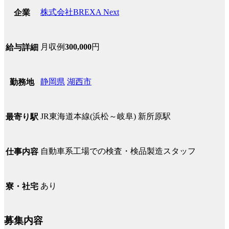
株式会社BREXA Next
企業
月収例
300,000
円
給与詳細
静岡県
湖西市
勤務地
JR東海道本線(浜松～岐阜) 新所原駅
最寄り駅
自動車系工場での検査・検品製造スタッフ
仕事内容
あり
寮・社宅
募集内容