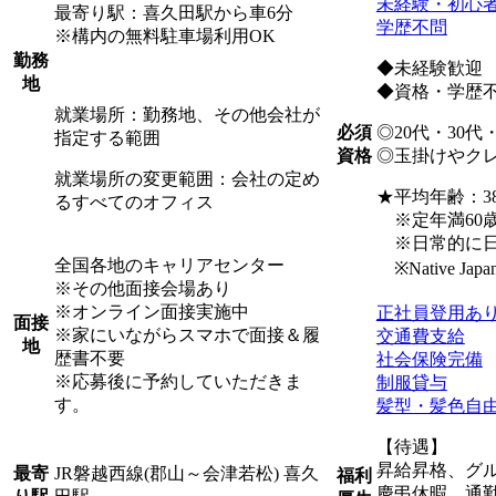
未経験・初心
最寄り駅：喜久田駅から車6分
学歴不問
※構内の無料駐車場利用OK
勤務
◆未経験歓迎
地
◆資格・学歴
就業場所：勤務地、その他会社が
◎20代・30代
必須
指定する範囲
◎玉掛けやク
資格
就業場所の変更範囲：会社の定め
★平均年齢：38
るすべてのオフィス
※定年満60歳
※日常的に日
全国各地のキャリアセンター
※Native Japanese
※その他面接会場あり
※オンライン面接実施中
正社員登用あ
面接
※家にいながらスマホで面接＆履
交通費支給
地
歴書不要
社会保険完備
※応募後に予約していただきま
制服貸与
す。
髪型・髪色自
【待遇】
昇給昇格、グ
JR磐越西線(郡山～会津若松) 喜久
最寄
福利
慶弔休暇、通