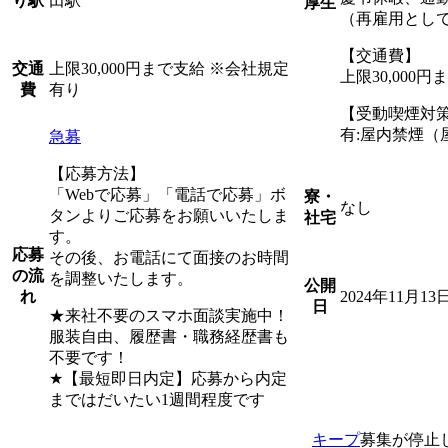
田駅
り駅
厚生
（再雇用として
【交通費】
上限30,000円まで支給 ※会社規定
交通
上限30,000
有り
費
【受動喫煙対
有:屋内禁煙（
急募
【応募方法】
「Webで応募」「電話で応募」ボ
寮・
なし
タンよりご応募をお願いいたしま
社宅
す。
応募
その後、お電話にて面接のお時間
の流
を調整いたします。
公開
2024年11月13
れ
日
★来社不要のスマホ面談実施中！
服装自由、履歴書・職務経歴書も
不要です！
★【最短即日内定】応募から内定
まではだいたい1週間程度です
キープ
募集が停止