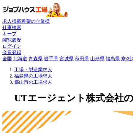
求人掲載希望の企業様
仕事検索
キープ
閲覧履歴
ログイン
会員登録
全国
北海道
青森県
岩手県
宮城県
秋田県
山形県
福島県
寮/
工場・製造業求人
福島県の工場求人
郡山市の工場求人
UTエージェント株式会社の工場