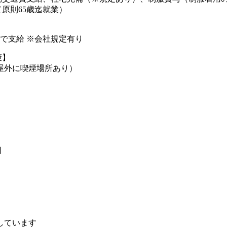
原則65歳迄就業）
円まで支給 ※会社規定有り
策】
屋外に喫煙場所あり）
日
しています