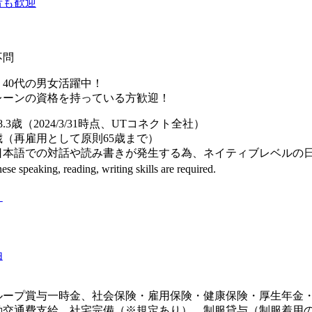
者も歓迎
不問
・40代の男女活躍中！
レーンの資格を持っている方歓迎！
.3歳（2024/3/31時点、UTコネクト全社）
（再雇用として原則65歳まで）
本語での対話や読み書きが発生する為、ネイティブレベルの日
 speaking, reading, writing skills are required.
り
由
ループ賞与一時金、社会保険・雇用保険・健康保険・厚生年金
勤交通費支給、社宅完備（※規定あり）、制服貸与（制服着用の