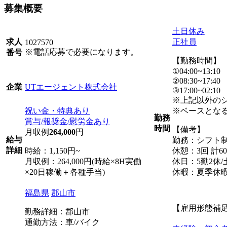
募集概要
土日休み
正社員
求人
1027570
※電話応募で必要になります。
番号
【勤務時間】
①04:00~13:10
②08:30~17:40
UTエージェント株式会社
企業
③17:00~02:10
※上記以外の
祝い金・特典あり
※ベースとな
勤務
賞与/報奨金/慰労金あり
時間
【備考】
月収例
264,000
円
給与
勤務：シフト
詳細
時給：1,150円~
休憩：3回 計6
月収例：264,000円(時給×8H実働
休日：5勤2休
×20日稼働＋各種手当)
休暇：夏季休
福島県
郡山市
【雇用形態補
勤務詳細：郡山市
通勤方法：車/バイク