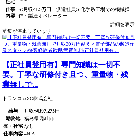
社宅
仕事
≪月収41.5万円・派遣社員≫化学系工場での機械操
内容
作・製造オペレーター
詳細を表示
募集が停止しています
【正社員登用有】専門知識は一切不
要。丁寧な研修付き且つ、重量物・残
業無しで...
トランコムSC株式会社
給与
月収例
397,275
円
勤務地
福島県 郡山市
寮・社宅
なし
仕事内容
#N/A