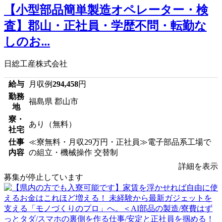
【小型部品簡単製造オペレーター・検
査】郡山・正社員・学歴不問・転勤な
しのお...
日総工産株式会社
給与
月収例
294,458
円
勤務
福島県 郡山市
地
寮・
あり（無料）
社宅
仕事
≪寮無料・月収29万円・正社員≫電子部品系工場で
内容
の組立・機械操作 交替制
詳細を表示
募集が停止しています