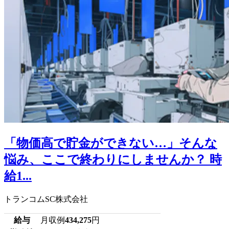
「物価高で貯金ができない…」そんな
悩み、ここで終わりにしませんか？ 時
給1...
トランコムSC株式会社
給与
月収例
434,275
円