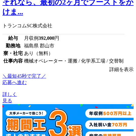
それなら、最初の2ヶ月でブーストをか
けま...
トランコムSC株式会社
給与
月収例
392,000
円
勤務地
福島県 郡山市
寮・社宅
あり（無料）
仕事内容
機械オペレーター・運搬 / 化学系工場 / 交替制
詳細を表示
＼最短45秒で完了／
応募へ進む
詳しく
見る