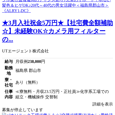
★3月入社祝金5万円★【社宅費全額補助
☆】未経験OK☆カメラ用フィルター
の...
UTエージェント株式会社
給与
月収例
238,000
円
勤務
福島県 郡山市
地
寮・
あり（無料）
社宅
仕事
≪寮無料・月収23.5万円・正社員≫化学系工場での
内容
組立・機械操作 交替制
詳細を表示
募集が停止しています