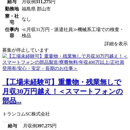
給与
月収例
311,275
円
勤務地
福島県 郡山市
寮・社
なし
宅
仕事内
≪月収31万円・派遣社員≫機械系工場での検査・
容
検品
詳細を表示
募集が停止しています
【工場未経験可】重量物・残業無しで
月収30万円越え！＜スマートフォンの
部品...
トランコムSC株式会社
給与
月収例
397,275
円