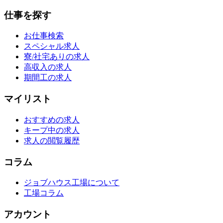
仕事を探す
お仕事検索
スペシャル求人
寮/社宅ありの求人
高収入の求人
期間工の求人
マイリスト
おすすめの求人
キープ中の求人
求人の閲覧履歴
コラム
ジョブハウス工場について
工場コラム
アカウント