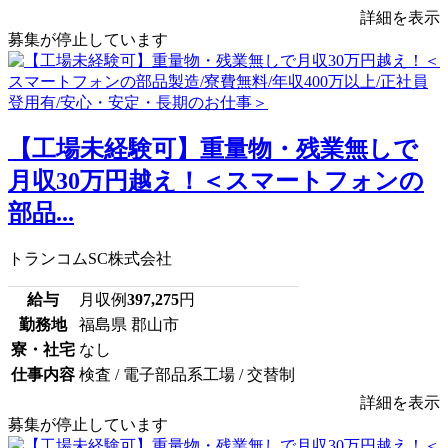
詳細を表示
募集が停止しています
【工場未経験可】重量物・残業無しで
月収30万円越え！＜スマートフォンの
部品...
トランコムSC株式会社
給与
月収例
397,275
円
勤務地
福島県 郡山市
寮・社宅
なし
仕事内容
検査 / 電子部品系工場 / 交替制
詳細を表示
募集が停止しています