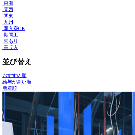
東海
関西
関東
九州
即入寮OK
期間工
寮あり
高収入
並び替え
おすすめ順
給与が高い順
新着順