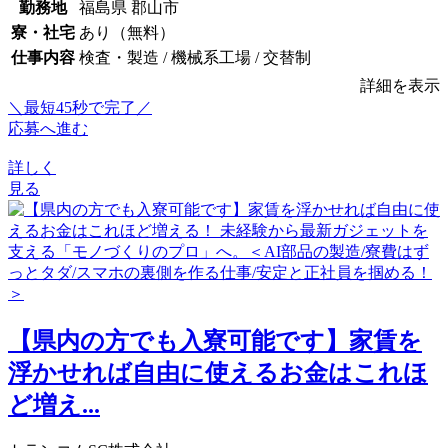
勤務地
福島県 郡山市
寮・社宅
あり（無料）
仕事内容
検査・製造 / 機械系工場 / 交替制
詳細を表示
＼最短45秒で完了／
応募へ進む
詳しく
見る
【県内の方でも入寮可能です】家賃を
浮かせれば自由に使えるお金はこれほ
ど増え...