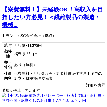
【寮費無料！】未経験OK！高収入を目
指したい方必見！＜繊維製品の製造・
機械...
トランコムSC株式会社（拠点）
給与
月収例
311,275
円
勤務
福島県 郡山市
地
寮・
あり（無料）
社宅
仕事
≪寮無料・月収31万円・派遣社員≫化学系工場での
内容
組立・機械操作 交替制
詳細を表示
募集が停止しています