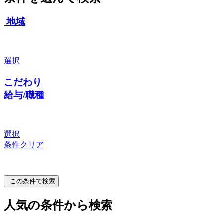
地域
選択
こだわり
給与/職種
選択
条件クリア
この条件で検索
人気の条件から検索