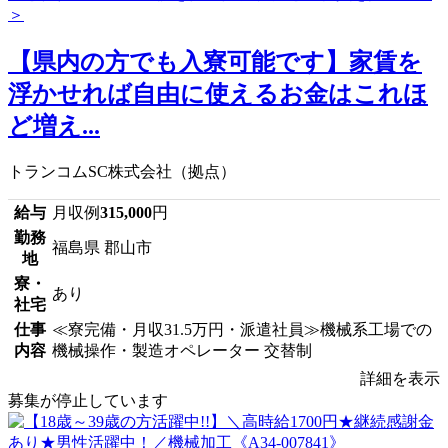
【県内の方でも入寮可能です】家賃を
浮かせれば自由に使えるお金はこれほ
ど増え...
トランコムSC株式会社（拠点）
給与
月収例
315,000
円
勤務
福島県 郡山市
地
寮・
あり
社宅
仕事
≪寮完備・月収31.5万円・派遣社員≫機械系工場での
内容
機械操作・製造オペレーター 交替制
詳細を表示
募集が停止しています