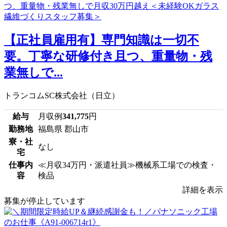
【正社員雇用有】専門知識は一切不
要。丁寧な研修付き且つ、重量物・残
業無しで...
トランコムSC株式会社（日立）
給与
月収例
341,775
円
勤務地
福島県 郡山市
寮・社
なし
宅
仕事内
≪月収34万円・派遣社員≫機械系工場での検査・
容
検品
詳細を表示
募集が停止しています