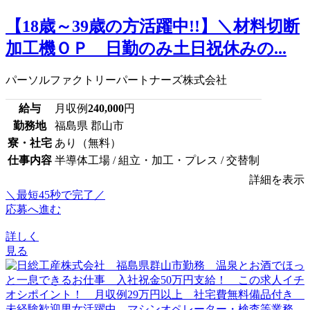
【18歳～39歳の方活躍中!!】＼材料切断
加工機ＯＰ 日勤のみ土日祝休みの...
パーソルファクトリーパートナーズ株式会社
給与
月収例
240,000
円
勤務地
福島県 郡山市
寮・社宅
あり（無料）
仕事内容
半導体工場 / 組立・加工・プレス / 交替制
詳細を表示
＼最短45秒で完了／
応募へ進む
詳しく
見る