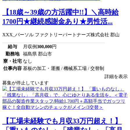
【18歳～39歳の方活躍中!!】＼高時給
1700円★継続感謝金あり★男性活...
XXX_パーソル ファクトリーパートナーズ株式会社 郡山
給与
月収例
300,000
円
勤務地
福島県 郡山市
寮・社宅
なし
仕事内容
基板の加工・運搬 / 機械系工場 / 交替制
詳細を表示
募集が停止しています
【工場未経験でも月収33万円超え！】