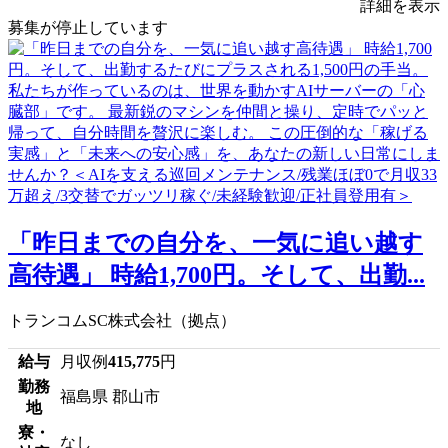
詳細を表示
募集が停止しています
「昨日までの自分を、一気に追い越す
高待遇」 時給1,700円。そして、出勤...
トランコムSC株式会社（拠点）
給与
月収例
415,775
円
勤務
福島県 郡山市
地
寮・
なし