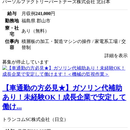
パーソルファクトリーパートナーズ株式会社 北日本
給与
月収例
241,000
円
勤務地
福島県 郡山市
寮・社
あり（無料）
宅
仕事内
積層板の加工・製造マシンの操作 / 家電系工場 / 交
容
替制
詳細を表示
募集が停止しています
【車通勤の方必見★】ガソリン代補助
あり！未経験OK！成長企業で安定して
働け...
トランコムSC株式会社（日立）