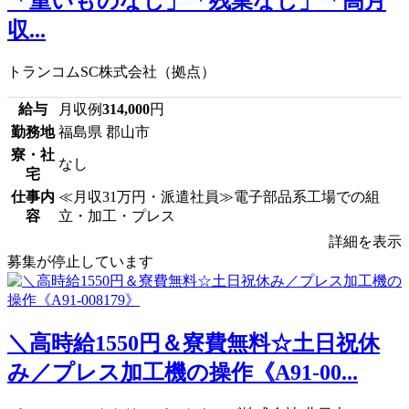
「重いものなし」「残業なし」「高月
収...
トランコムSC株式会社（拠点）
給与
月収例
314,000
円
勤務地
福島県 郡山市
寮・社
なし
宅
仕事内
≪月収31万円・派遣社員≫電子部品系工場での組
容
立・加工・プレス
詳細を表示
募集が停止しています
＼高時給1550円＆寮費無料☆土日祝休
み／プレス加工機の操作《A91-00...