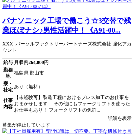
パナソニック工場で働こう☆3交替で残
業ほぼナシ♪男性活躍中！《A91-00...
XXX_パーソルファクトリーパートナーズ株式会社 強化アカ
ウント
給与
月収例
264,000
円
勤務
福島県 郡山市
地
寮・
あり（無料）
社宅
【未経験可】製造工程におけるプレス加工のお仕事を
仕事
おまかせします！ その他にもフォークリフトを使った
内容
お仕事もあり！ フォークリフトの免許...
詳細を表示
募集が停止しています