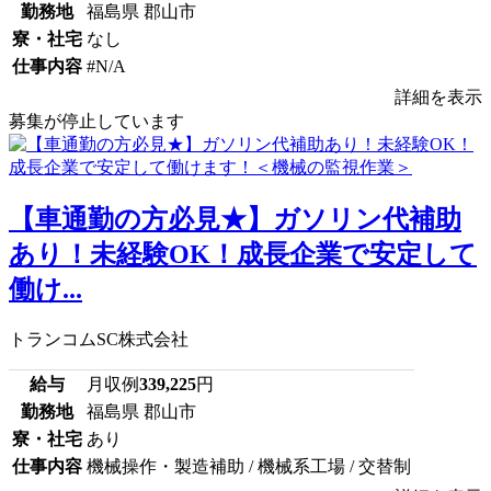
勤務地
福島県 郡山市
寮・社宅
なし
仕事内容
#N/A
詳細を表示
募集が停止しています
【車通勤の方必見★】ガソリン代補助
あり！未経験OK！成長企業で安定して
働け...
トランコムSC株式会社
給与
月収例
339,225
円
勤務地
福島県 郡山市
寮・社宅
あり
仕事内容
機械操作・製造補助 / 機械系工場 / 交替制