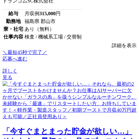
トランコムSC株式会社
給与
月収例
315,000
円
勤務地
福島県 郡山市
寮・社宅
あり（無料）
仕事内容
検査 / 機械系工場 / 交替制
詳細を表示
＼最短45秒で完了／
応募へ進む
詳しく
見る
「今すぐまとまった貯金が欲しい…」