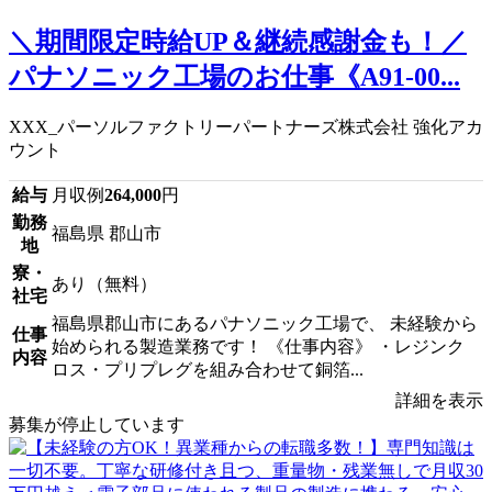
＼期間限定時給UP＆継続感謝金も！／
パナソニック工場のお仕事《A91-00...
XXX_パーソルファクトリーパートナーズ株式会社 強化アカ
ウント
給与
月収例
264,000
円
勤務
福島県 郡山市
地
寮・
あり（無料）
社宅
福島県郡山市にあるパナソニック工場で、 未経験から
仕事
始められる製造業務です！ 《仕事内容》 ・レジンク
内容
ロス・プリプレグを組み合わせて銅箔...
詳細を表示
募集が停止しています