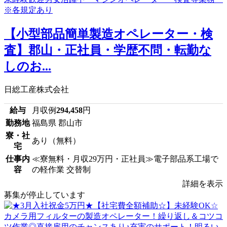
【小型部品簡単製造オペレーター・検
査】郡山・正社員・学歴不問・転勤な
しのお...
日総工産株式会社
給与
月収例
294,458
円
勤務地
福島県 郡山市
寮・社
あり（無料）
宅
仕事内
≪寮無料・月収29万円・正社員≫電子部品系工場で
容
の軽作業 交替制
詳細を表示
募集が停止しています