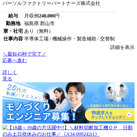
パーソルファクトリーパートナーズ株式会社
給与
月収例
240,000
円
勤務地
福島県 郡山市
寮・社宅
あり（無料）
仕事内容
半導体工場 / 機械操作・製造補助 / 交替制
詳細を表示
＼最短45秒で完了／
応募へ進む
詳しく
見る