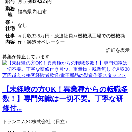
給与
月収例
339,225
円
勤務
福島県 郡山市
地
寮・
なし
社宅
仕事
≪月収33.5万円・派遣社員≫機械系工場での機械操
内容
作・製造オペレーター
詳細を表示
募集が停止しています
【未経験の方OK！異業種からの転職多
数！】専門知識は一切不要。丁寧な研
修付...
トランコムSC株式会社（日立）