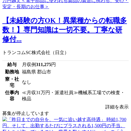
【未経験の方OK！異業種からの転職多
数！】専門知識は一切不要。丁寧な研
修付...
トランコムSC株式会社（日立）
給与
月収例
311,275
円
勤務地
福島県 郡山市
寮・社
なし
宅
仕事内
≪月収31万円・派遣社員≫機械系工場での検査・
容
検品
詳細を表示
募集が停止しています