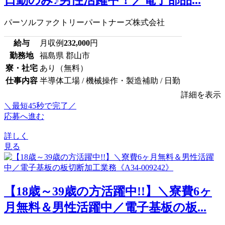
パーソルファクトリーパートナーズ株式会社
給与
月収例
232,000
円
勤務地
福島県 郡山市
寮・社宅
あり（無料）
仕事内容
半導体工場 / 機械操作・製造補助 / 日勤
詳細を表示
＼最短45秒で完了／
応募へ進む
詳しく
見る
【18歳～39歳の方活躍中!!】＼寮費6ヶ
月無料＆男性活躍中／電子基板の板...