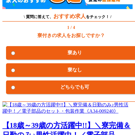
おすすめ求人
\ 質問に答えて、
をチェック！ /
1 / 4
寮付きの求人をお探しですか？
寮あり
寮なし
どちらでも可
【18歳～39歳の方活躍中!!】＼寮完備＆
日勤のみ♪男性活躍中！／電子部品...