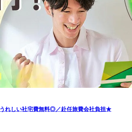
／うれしい社宅費無料◎／赴任旅費会社負担★