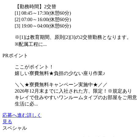
【勤務時間】2交替
[1] 08:45～17:30(休憩60分)
[2] 07:00～16:00(休憩60分)
[3] 19:00～04:00(休憩60分)
※[1]は教育期間、原則[2][3]の2交替勤務となります。
※配属工程に...
PRポイント
ここがポイント！
嬉しい寮費無料★負担の少ない座り作業♪
＼＼★寮費無料キャンペーン実施中★／／
2026年12月末までに入社された方、限定！※規定あり
キレイで住みやすいワンルームタイプのお部屋をご用意
生活に必...
応募へ進む
詳しく
見る
スペシャル