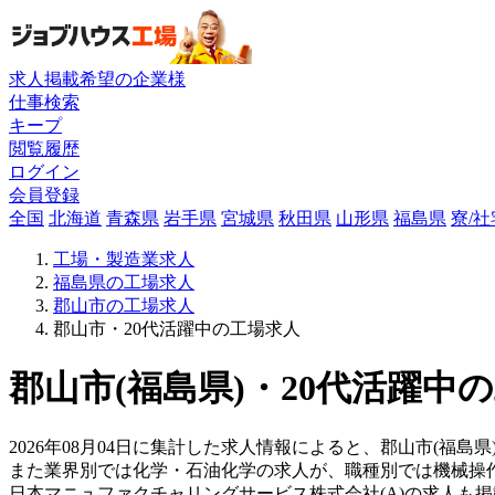
求人掲載希望の企業様
仕事検索
キープ
閲覧履歴
ログイン
会員登録
全国
北海道
青森県
岩手県
宮城県
秋田県
山形県
福島県
寮/
工場・製造業求人
福島県の工場求人
郡山市の工場求人
郡山市・20代活躍中の工場求人
郡山市(福島県)・20代活躍中
2026年08月04日に集計した求人情報によると、郡山市(福島県
また業界別では化学・石油化学の求人が、職種別では機械操
日本マニュファクチャリングサービス株式会社(A)の求人も