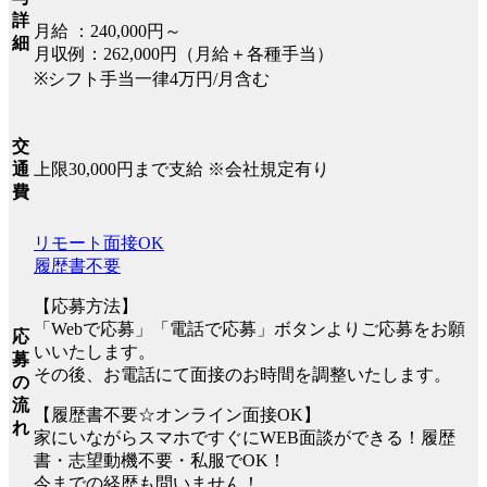
詳
月給 ：240,000円～
細
月収例：262,000円（月給＋各種手当）
※シフト手当一律4万円/月含む
交
上限30,000円まで支給 ※会社規定有り
通
費
リモート面接OK
履歴書不要
【応募方法】
「Webで応募」「電話で応募」ボタンよりご応募をお願
応
いいたします。
募
その後、お電話にて面接のお時間を調整いたします。
の
流
【履歴書不要☆オンライン面接OK】
れ
家にいながらスマホですぐにWEB面談ができる！履歴
書・志望動機不要・私服でOK！
今までの経歴も問いません！