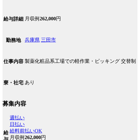
月収例
262,000
円
給与詳細
兵庫県
三田市
勤務地
製薬化粧品系工場での軽作業・ピッキング 交替制
仕事内容
あり
寮・社宅
募集内容
週払い
日払い
給料前払いOK
給
月収例
262,000
円
与