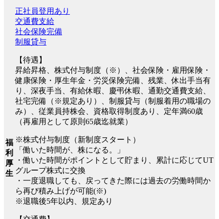
正社員登用あり
交通費支給
社会保険完備
制服貸与
【待遇】
昇給昇格、株式付与制度（※）、社会保険・雇用保険・
健康保険・厚生年金・労災保険完備、残業、休出手当有
り、深夜手当、有給休暇、慶弔休暇、通勤交通費支給、
社宅完備（※規定あり）、制服貸与（制服着用の職場の
み）、従業員持株会、資格取得制度あり、定年満60歳
（再雇用として原則65歳迄就業）
※株式付与制度（新制度スタート）
福
「働いた時間が、株になる。」
利
・働いた時間がポイントとして貯まり、累計に応じてUT
厚
グループ株式に交換
生
・一度退職しても、戻ってきた際には過去の労働時間か
ら再び積み上げが可能(※)
※退職後5年以内、規定あり