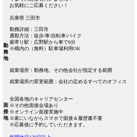
お気軽にご応募ください！
兵庫県 三田市
勤務詳細：三田市
通勤方法：徒歩/車/自転車/バイク
最寄り駅：広野駅から車で6分
勤
※構内の（無料）駐車場利用OK
務
地
就業場所：勤務地、その他会社が指定する範囲
就業場所の変更範囲：会社の定めるすべてのオフィス
全国各地のキャリアセンター
面
※その他面接会場あり
接
※オンライン面接実施中
地
※家にいながらスマホで面接＆履歴書不要
※応募後に予約していただきます。