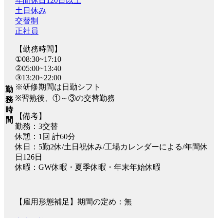
年間休日120日以上
土日休み
交替制
正社員
【勤務時間】
①08:30~17:10
②05:00~13:40
③13:20~22:00
※研修期間は日勤シフト
勤
※習熟後、①～③の交替勤務
務
時
【備考】
間
勤務：3交替
休憩：1回 計60分
休日：5勤2休/土日祝休み/工場カレンダーによる/年間休
日126日
休暇：GW休暇・夏季休暇・年末年始休暇
【雇用形態補足】期間の定め：無