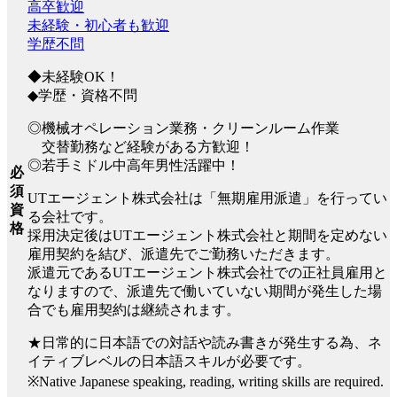
高卒歓迎
未経験・初心者も歓迎
学歴不問
◆未経験OK！
◆学歴・資格不問
◎機械オペレーション業務・クリーンルーム作業
交替勤務など経験がある方歓迎！
◎若手ミドル中高年男性活躍中！
必
須
UTエージェント株式会社は「無期雇用派遣」を行ってい
資
る会社です。
格
採用決定後はUTエージェント株式会社と期間を定めない
雇用契約を結び、派遣先でご勤務いただきます。
派遣元であるUTエージェント株式会社での正社員雇用と
なりますので、派遣先で働いていない期間が発生した場
合でも雇用契約は継続されます。
★日常的に日本語での対話や読み書きが発生する為、ネ
イティブレベルの日本語スキルが必要です。
※Native Japanese speaking, reading, writing skills are required.