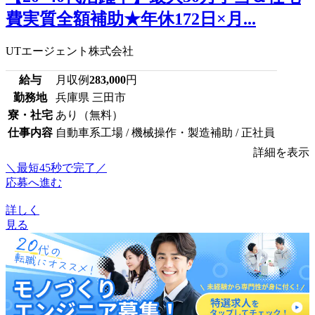
費実質全額補助★年休172日×月...
UTエージェント株式会社
給与
月収例
283,000
円
勤務地
兵庫県 三田市
寮・社宅
あり（無料）
仕事内容
自動車系工場 / 機械操作・製造補助 / 正社員
詳細を表示
＼最短45秒で完了／
応募へ進む
詳しく
見る