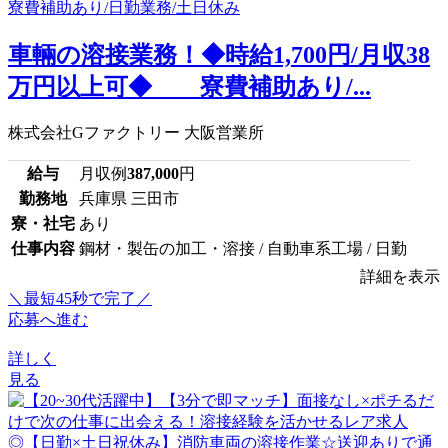
車輛の溶接業務！◆時給1,700円/月収38
万円以上可◆ 寮費補助あり/...
株式会社Gファクトリー 大阪営業所
給与
月収例
387,000
円
勤務地
兵庫県 三田市
寮・社宅
あり
仕事内容
鋼材・製缶の加工・溶接 / 自動車系工場 / 日勤
詳細を表示
＼最短45秒で完了／
応募へ進む
詳しく
見る