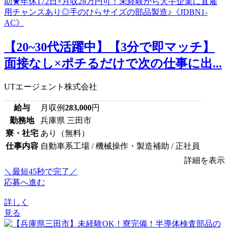
【20~30代活躍中】【3分で即マッチ】
面接なし×ポチるだけで次の仕事に出...
UTエージェント株式会社
給与
月収例
283,000
円
勤務地
兵庫県 三田市
寮・社宅
あり（無料）
仕事内容
自動車系工場 / 機械操作・製造補助 / 正社員
詳細を表示
＼最短45秒で完了／
応募へ進む
詳しく
見る