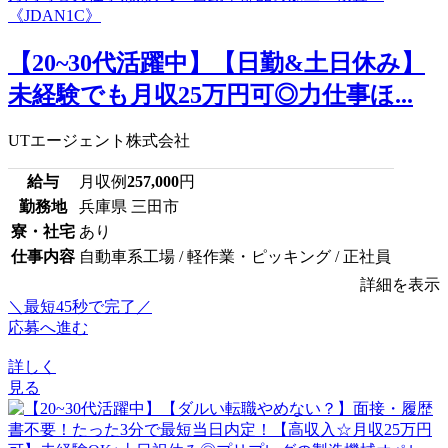
【20~30代活躍中】【日勤&土日休み】
未経験でも月収25万円可◎力仕事ほ...
UTエージェント株式会社
給与
月収例
257,000
円
勤務地
兵庫県 三田市
寮・社宅
あり
仕事内容
自動車系工場 / 軽作業・ピッキング / 正社員
詳細を表示
＼最短45秒で完了／
応募へ進む
詳しく
見る