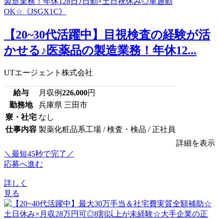
【20~30代活躍中】目視検査の経験が活
かせる♪医薬品の製造業務！年休12...
UTエージェント株式会社
給与
月収例
226,000
円
勤務地
兵庫県 三田市
寮・社宅
なし
仕事内容
製薬化粧品系工場 / 検査・検品 / 正社員
詳細を表示
＼最短45秒で完了／
応募へ進む
詳しく
見る