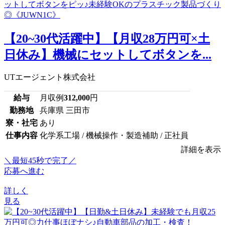
【20~30代活躍中】【月収28万円可×土
日休み】機械にセットしてボタンを...
UTエージェント株式会社
給与
月収例
312,000
円
勤務地
兵庫県 三田市
寮・社宅
あり
仕事内容
化学系工場 / 機械操作・製造補助 / 正社員
詳細を表示
＼最短45秒で完了／
応募へ進む
詳しく
見る