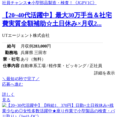
【20~40代活躍中】最大30万手当＆社宅
費実質全額補助☆土日休み×月収2...
UTエージェント株式会社
給与
月収例
283,000
円
勤務地
兵庫県 三田市
寮・社宅
あり（無料）
仕事内容
自動車系工場 / 軽作業・ピッキング / 正社員
詳細を表示
＼最短45秒で完了／
応募へ進む
詳しく
見る