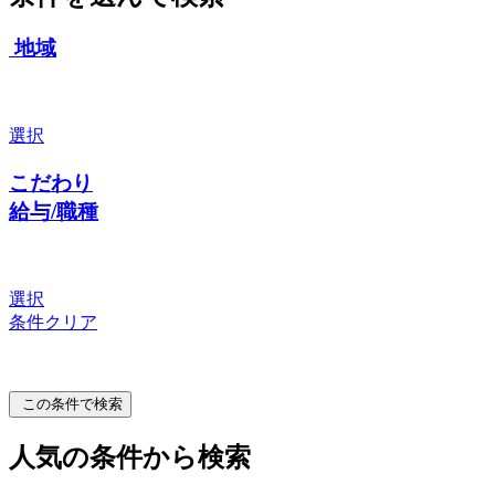
地域
選択
こだわり
給与/職種
選択
条件クリア
この条件で検索
人気の条件から検索