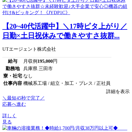
【20~40代活躍中】＼17時ピタ上がり／
日勤×土日祝休みで働きやすさ抜群...
UTエージェント株式会社
給与
月収例
195,000
円
勤務地
兵庫県 三田市
寮・社宅
なし
仕事内容
機械系工場 / 組立・加工・プレス / 正社員
詳細を表示
＼最短45秒で完了／
応募へ進む
詳しく
見る