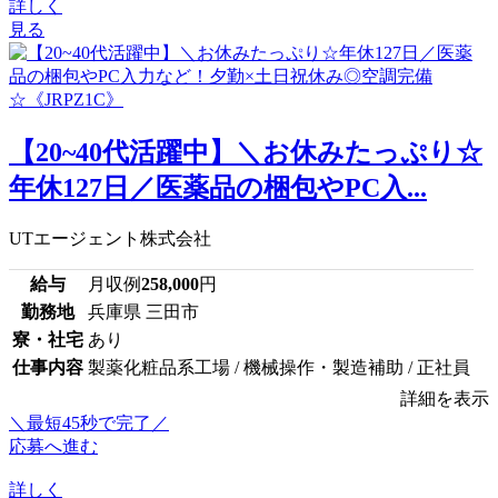
詳しく
見る
【20~40代活躍中】＼お休みたっぷり☆
年休127日／医薬品の梱包やPC入...
UTエージェント株式会社
給与
月収例
258,000
円
勤務地
兵庫県 三田市
寮・社宅
あり
仕事内容
製薬化粧品系工場 / 機械操作・製造補助 / 正社員
詳細を表示
＼最短45秒で完了／
応募へ進む
詳しく