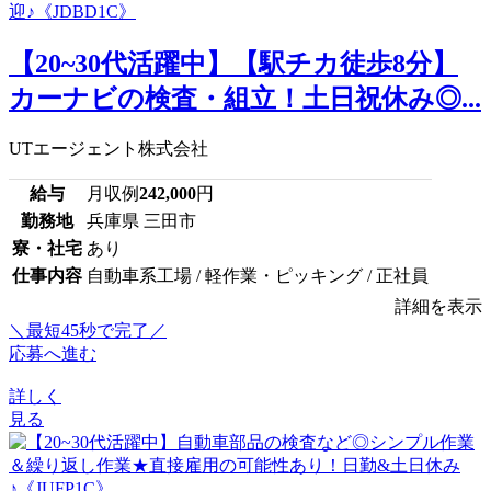
【20~30代活躍中】【駅チカ徒歩8分】
カーナビの検査・組立！土日祝休み◎...
UTエージェント株式会社
給与
月収例
242,000
円
勤務地
兵庫県 三田市
寮・社宅
あり
仕事内容
自動車系工場 / 軽作業・ピッキング / 正社員
詳細を表示
＼最短45秒で完了／
応募へ進む
詳しく
見る