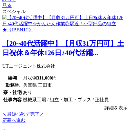
見る
スペシャル
【20~40代活躍中】【月収31万円可】土
日祝休＆年休126日♪40代活躍...
UTエージェント株式会社
給与
月収例
311,000
円
勤務地
兵庫県 三田市
寮・社宅
あり
仕事内容
機械系工場 / 組立・加工・プレス / 正社員
詳細を表示
＼最短45秒で完了／
応募へ進む