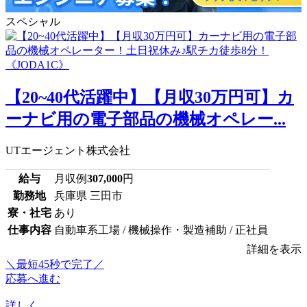
スペシャル
【20~40代活躍中】【月収30万円可】カ
ーナビ用の電子部品の機械オペレー...
UTエージェント株式会社
給与
月収例
307,000
円
勤務地
兵庫県 三田市
寮・社宅
あり
仕事内容
自動車系工場 / 機械操作・製造補助 / 正社員
詳細を表示
＼最短45秒で完了／
応募へ進む
詳しく