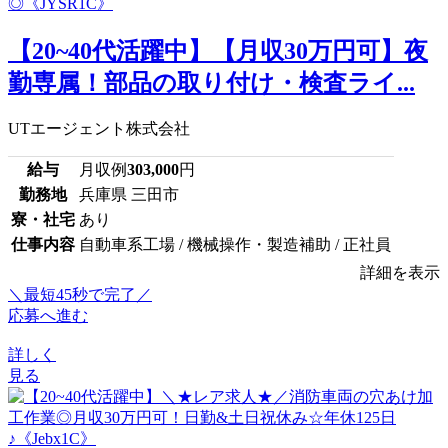
【20~40代活躍中】【月収30万円可】夜
勤専属！部品の取り付け・検査ライ...
UTエージェント株式会社
給与
月収例
303,000
円
勤務地
兵庫県 三田市
寮・社宅
あり
仕事内容
自動車系工場 / 機械操作・製造補助 / 正社員
詳細を表示
＼最短45秒で完了／
応募へ進む
詳しく
見る