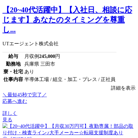
【20~40代活躍中】【入社日、相談に応
じます】あなたのタイミングを尊重
し...
UTエージェント株式会社
給与
月収例
245,000
円
勤務地
兵庫県 三田市
寮・社宅
あり
仕事内容
半導体工場 / 組立・加工・プレス / 正社員
詳細を表示
＼最短45秒で完了／
応募へ進む
詳しく
見る