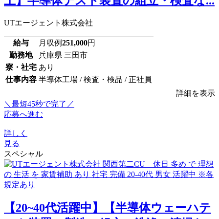
上】半導体テスト装置の組立・検査な...
UTエージェント株式会社
給与
月収例
251,000
円
勤務地
兵庫県 三田市
寮・社宅
あり
仕事内容
半導体工場 / 検査・検品 / 正社員
詳細を表示
＼最短45秒で完了／
応募へ進む
詳しく
見る
スペシャル
【20~40代活躍中】【半導体ウェーハテ