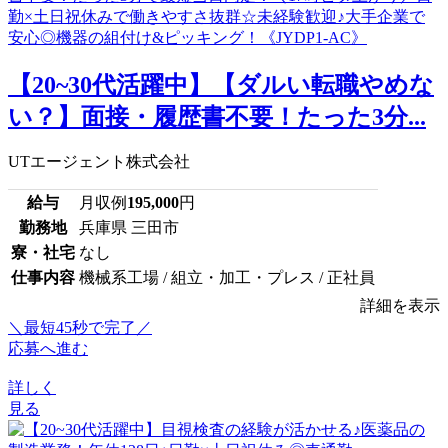
【20~30代活躍中】【ダルい転職やめな
い？】面接・履歴書不要！たった3分...
UTエージェント株式会社
給与
月収例
195,000
円
勤務地
兵庫県 三田市
寮・社宅
なし
仕事内容
機械系工場 / 組立・加工・プレス / 正社員
詳細を表示
＼最短45秒で完了／
応募へ進む
詳しく
見る