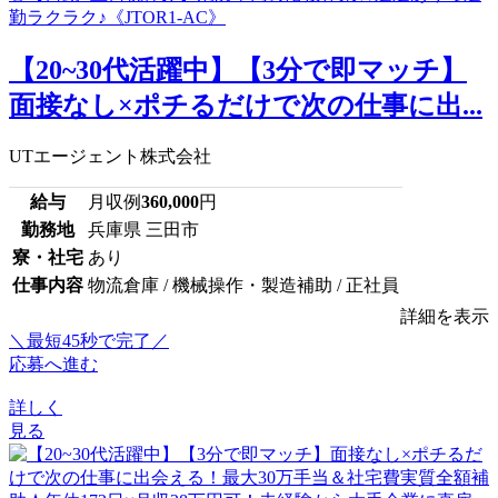
【20~30代活躍中】【3分で即マッチ】
面接なし×ポチるだけで次の仕事に出...
UTエージェント株式会社
給与
月収例
360,000
円
勤務地
兵庫県 三田市
寮・社宅
あり
仕事内容
物流倉庫 / 機械操作・製造補助 / 正社員
詳細を表示
＼最短45秒で完了／
応募へ進む
詳しく
見る