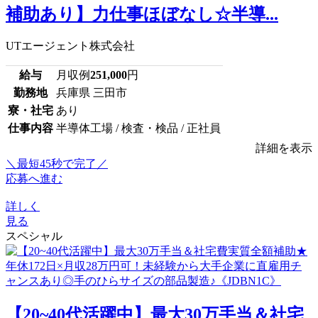
補助あり】力仕事ほぼなし☆半導...
UTエージェント株式会社
給与
月収例
251,000
円
勤務地
兵庫県 三田市
寮・社宅
あり
仕事内容
半導体工場 / 検査・検品 / 正社員
詳細を表示
＼最短45秒で完了／
応募へ進む
詳しく
見る
スペシャル
【20~40代活躍中】最大30万手当＆社宅