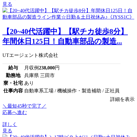
見る
【20~40代活躍中】【駅チカ徒歩8分】
年間休日125日！自動車部品の製造...
UTエージェント株式会社
給与
月収例
238,000
円
勤務地
兵庫県 三田市
寮・社宅
あり
仕事内容
自動車系工場 / 機械操作・製造補助 / 正社員
詳細を表示
＼最短45秒で完了／
応募へ進む
詳しく
見る