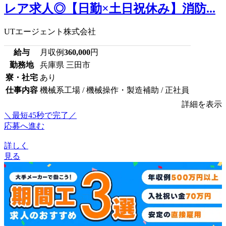
レア求人◎【日勤×土日祝休み】消防...
UTエージェント株式会社
給与
月収例
360,000
円
勤務地
兵庫県 三田市
寮・社宅
あり
仕事内容
機械系工場 / 機械操作・製造補助 / 正社員
詳細を表示
＼最短45秒で完了／
応募へ進む
詳しく
見る