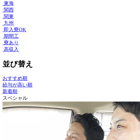
東海
関西
関東
九州
即入寮OK
期間工
寮あり
高収入
並び替え
おすすめ順
給与が高い順
新着順
スペシャル