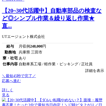
【20~30代活躍中】自動車部品の検査な
ど◎シンプル作業＆繰り返し作業★
直...
UTエージェント株式会社
給与
月収例
248,000
円
勤務地
兵庫県 三田市
寮・社宅
あり
仕事内容
自動車系工場 / 軽作業・ピッキング / 正社員
詳細を表示
＼最短45秒で完了／
応募へ進む
詳しく
見る