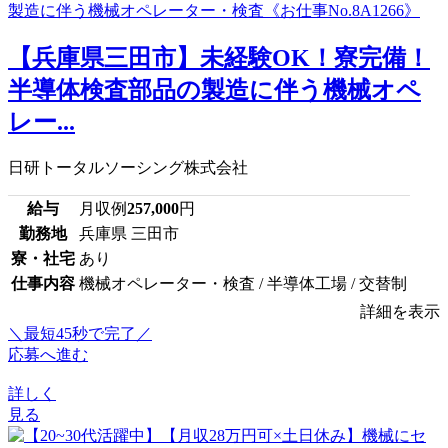
【兵庫県三田市】未経験OK！寮完備！
半導体検査部品の製造に伴う機械オペ
レー...
日研トータルソーシング株式会社
給与
月収例
257,000
円
勤務地
兵庫県 三田市
寮・社宅
あり
仕事内容
機械オペレーター・検査 / 半導体工場 / 交替制
詳細を表示
＼最短45秒で完了／
応募へ進む
詳しく
見る