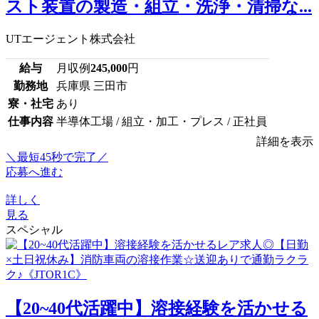
スト装置の製造・組立・洗浄・清掃な...
UTエージェント株式会社
給与
月収例
245,000
円
勤務地
兵庫県 三田市
寮・社宅
あり
仕事内容
半導体工場 / 組立・加工・プレス / 正社員
詳細を表示
＼最短45秒で完了／
応募へ進む
詳しく
見る
スペシャル
【20~40代活躍中】溶接経験を活かせる