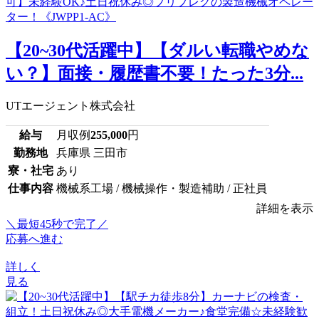
【20~30代活躍中】【ダルい転職やめな
い？】面接・履歴書不要！たった3分...
UTエージェント株式会社
給与
月収例
255,000
円
勤務地
兵庫県 三田市
寮・社宅
あり
仕事内容
機械系工場 / 機械操作・製造補助 / 正社員
詳細を表示
＼最短45秒で完了／
応募へ進む
詳しく
見る