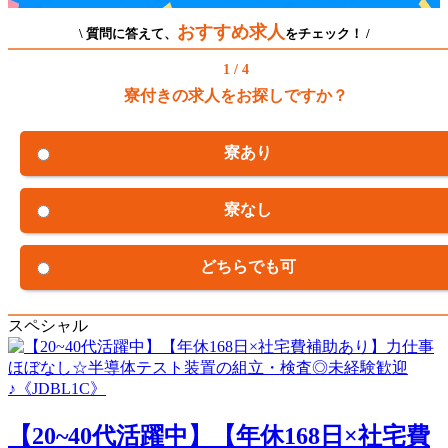
おすすめ求人
\ 質問に答えて、
をチェック！ /
1 / 4
寮付きの求人をお探しですか？
寮あり
寮なし
どちらでも可
スペシャル
【20~40代活躍中】【年休168日×社宅費