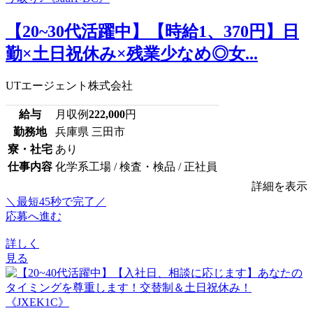
【20~30代活躍中】【時給1、370円】日
勤×土日祝休み×残業少なめ◎女...
UTエージェント株式会社
給与
月収例
222,000
円
勤務地
兵庫県 三田市
寮・社宅
あり
仕事内容
化学系工場 / 検査・検品 / 正社員
詳細を表示
＼最短45秒で完了／
応募へ進む
詳しく
見る