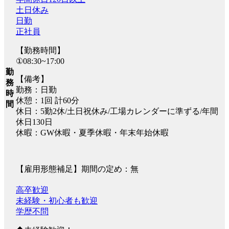
土日休み
日勤
正社員
【勤務時間】
①08:30~17:00
勤
【備考】
務
勤務：日勤
時
休憩：1回 計60分
間
休日：5勤2休/土日祝休み/工場カレンダーに準ずる/年間
休日130日
休暇：GW休暇・夏季休暇・年末年始休暇
【雇用形態補足】期間の定め：無
高卒歓迎
未経験・初心者も歓迎
学歴不問