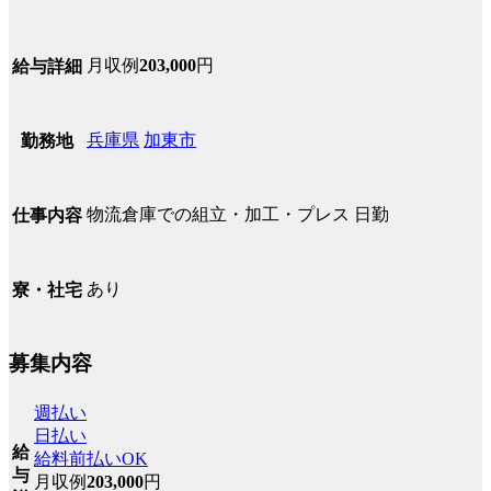
月収例
203,000
円
給与詳細
兵庫県
加東市
勤務地
物流倉庫での組立・加工・プレス 日勤
仕事内容
あり
寮・社宅
募集内容
週払い
日払い
給
給料前払いOK
与
月収例
203,000
円