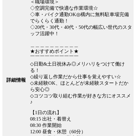
＜職場環境＞
◇空調完備で快適な作業環境☆
◇車・バイク通勤OK◎構内に無料駐車場完備
でらくらく通勤！
◇20代・30代・40代・50代の幅広い世代のスタ
ッフ活躍中！
＿＿＿＿＿＿＿＿＿＿
★おすすめポイント★
￣￣￣￣￣￣￣￣￣￣
◇日勤&土日祝休み◎メリハリをつけて働け
る！
◇繰り返し作業だから仕事を覚えやすい☆
詳細情報
◇未経験OK、ほとんどが未経験スタートだか
ら安心◎
◇コツコツ取り組む作業が好きな方にオススメ
♪
【1日の流れ】
08:15 出社・着替え
08:30 作業開始
12:00 昼食・休憩（60分）