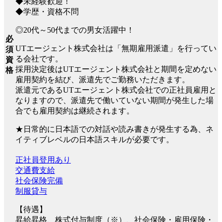
◆未経験歓迎！
◆学歴・資格不問
◎20代～50代までの男女活躍中！
必
UTエージェント株式会社は「無期雇用派遣」を行ってい
須
る会社です。
資
採用決定後はUTエージェント株式会社と期間を定めない
格
雇用契約を結び、派遣先でご勤務いただきます。
派遣元であるUTエージェント株式会社での正社員雇用と
なりますので、派遣先で働いていない期間が発生した場
合でも雇用契約は継続されます。
★日常的に日本語での対話や読み書きが発生する為、ネ
イティブレベルの日本語スキルが必要です。
正社員登用あり
交通費支給
社会保険完備
制服貸与
【待遇】
昇給昇格、株式付与制度（※）、社会保険・雇用保険・