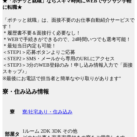
★「ポチッと就職」ならスキマ時間にWEBでサクサク手軽
に転職★
「ポチッと就職」は、面接不要のお仕事自動紹介サービスで
す！
＊履歴書不要＆面接行く必要なし！
＊WEBで手続きができるので、24時間いつでも選考可能！
＊最短当日内定も可能！
＜STEP1＞応募ボタンよりご応募
＜STEP2＞SMS・メールから専用のURLにアクセス
＜STEP3＞3分のWEB登録のみ！申し込み情報入力で「面接
スキップ♪」
※最後にお電話で担当者と簡単なやり取りがあります"
寮・住み込み情報
寮/社宅あり・住み込み
寮
1ルーム 2DK 3DK その他
部屋タ