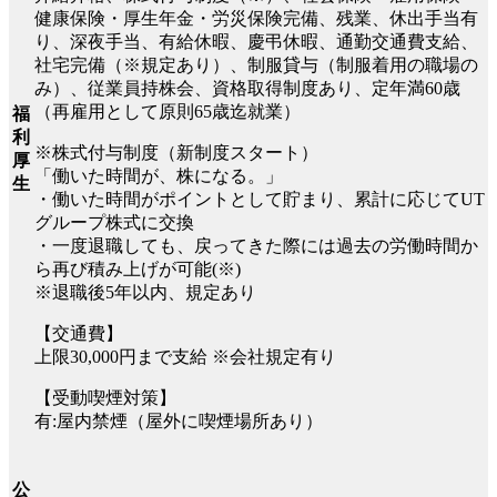
健康保険・厚生年金・労災保険完備、残業、休出手当有
り、深夜手当、有給休暇、慶弔休暇、通勤交通費支給、
社宅完備（※規定あり）、制服貸与（制服着用の職場の
み）、従業員持株会、資格取得制度あり、定年満60歳
（再雇用として原則65歳迄就業）
福
利
※株式付与制度（新制度スタート）
厚
「働いた時間が、株になる。」
生
・働いた時間がポイントとして貯まり、累計に応じてUT
グループ株式に交換
・一度退職しても、戻ってきた際には過去の労働時間か
ら再び積み上げが可能(※)
※退職後5年以内、規定あり
【交通費】
上限30,000円まで支給 ※会社規定有り
【受動喫煙対策】
有:屋内禁煙（屋外に喫煙場所あり）
公