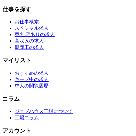
仕事を探す
お仕事検索
スペシャル求人
寮/社宅ありの求人
高収入の求人
期間工の求人
マイリスト
おすすめの求人
キープ中の求人
求人の閲覧履歴
コラム
ジョブハウス工場について
工場コラム
アカウント