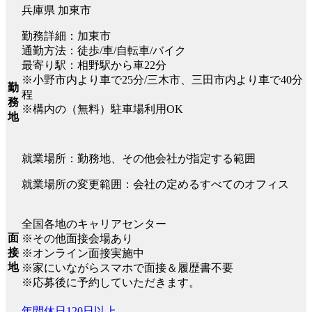
兵庫県 加東市
勤務詳細：加東市
通勤方法：徒歩/車/自転車/バイク
最寄り駅：相野駅から車22分
※小野市内より車で25分/三木市、三田市内より車で40分
勤
程
務
※構内の（無料）駐車場利用OK
地
就業場所：勤務地、その他会社が指定する範囲
就業場所の変更範囲：会社の定めるすべてのオフィス
全国各地のキャリアセンター
面
※その他面接会場あり
接
※オンライン面接実施中
地
※家にいながらスマホで面接＆履歴書不要
※応募後に予約していただきます。
年間休日120日以上