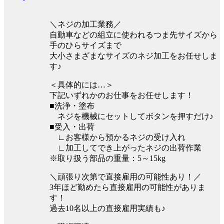
＼ネジの加工業務／
自動車などの組立に使われるつま先サイズから
手のひらサイズまで
大小さまざまなサイズのネジ加工をお任せしま
す♪
＜具体的には…＞
下記いずれかのお仕事をお任せします！
■洗浄・塗布
ネジを機械にセットしてボタンを押すだけ♪
■受入・出荷
∟お客様から預かるネジの受け入れ
∟加工してでき上がったネジの出荷作業
※取り扱う部品の重量：5～15kg
＼頑張り次第で直接雇用の可能性あり！／
3年ほど勤めたら直接雇用の可能性がありま
す！
過去10名以上の直接雇用実績も♪