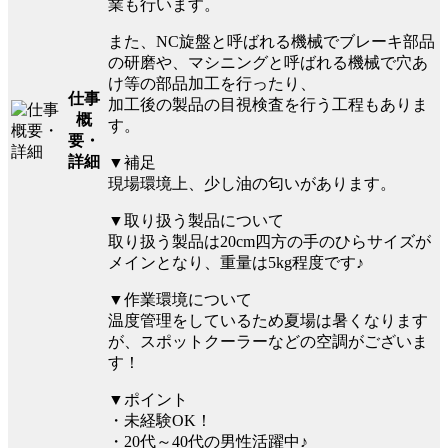
業も行います。
また、NC旋盤と呼ばれる機械でブレーキ部品
の研磨や、マシニングと呼ばれる機械で穴あ
け等の部品加工を行ったり、
仕事
加工後の製品の目視検査を行う工程もありま
概
す。
要・
詳細
▼補足
現場環境上、少し油の匂いがあります。
▼取り扱う製品について
取り扱う製品は20cm四方の手のひらサイズが
メインとなり、重量は5kg程度です♪
▼作業環境について
温度管理をしているため夏場は暑くなります
が、スポットクーラーなどの空調がございま
す！
▼ポイント
・未経験OK！
・20代～40代の男性活躍中♪