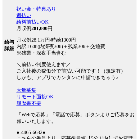
祝い金・特典あり
週払い
給料前払いOK
月収例
281,000
円
月収例28.1万円/時給1300円
給与
内訳:160h(内深夜30h)＋残業30h＋交通費
詳細
※残業・深夜手当含む
＼前払い制度使えます／
ご入社後の稼働分で前払い可能です！（規定有）
しかも、アプリでカンタンに申請できちゃう♪
大量募集
リモート面接OK
履歴書不要
「Webで応募」「電話で応募」ボタンよりご応募をお
願いいたします。
●-4465-6632●
こちらの番号より、応募後最短【5分以内】でお電話