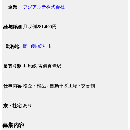
フジアルテ株式会社
企業
月収例
281,000
円
給与詳細
岡山県
総社市
勤務地
井原線 吉備真備駅
最寄り駅
検査・検品 / 自動車系工場 / 交替制
仕事内容
あり
寮・社宅
募集内容