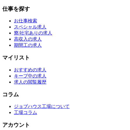
仕事を探す
お仕事検索
スペシャル求人
寮/社宅ありの求人
高収入の求人
期間工の求人
マイリスト
おすすめの求人
キープ中の求人
求人の閲覧履歴
コラム
ジョブハウス工場について
工場コラム
アカウント