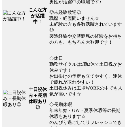
男性が活躍中の職場です♪
こんな方
◎未経験歓迎◎
が活躍
職歴・経歴問いません☆
中！
未経験の方も多数活躍されています
◎
製造経験や交替勤務の経験をお持ち
の方も、もちろん大歓迎です！
◇休日
勤務サイクルは5勤2休で土日祝がお
休みです！
お出掛けの予定も立てやすく、連休
で疲れが取れやすい！
土日祝休みは工場WORKの中でも人
土日祝休
気が高いです☆
み＋長期
休暇あり
◇長期休暇
◎
年末年始・GW・夏季休暇等の長期
休暇もあります☆
のんびり過ごしてリフレッシュでき