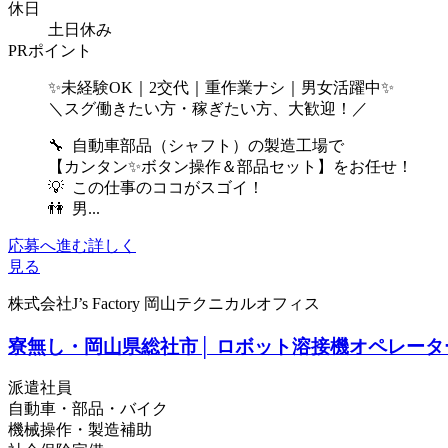
休日
土日休み
PRポイント
✨未経験OK｜2交代｜重作業ナシ｜男女活躍中✨
＼スグ働きたい方・稼ぎたい方、大歓迎！／
🔧 自動車部品（シャフト）の製造工場で
【カンタン✨ボタン操作＆部品セット】をお任せ！
💡 この仕事のココがスゴイ！
👫 男...
応募へ進む
詳しく
見る
株式会社J’s Factory 岡山テクニカルオフィス
寮無し・岡山県総社市│ ロボット溶接機オペレーター
派遣社員
自動車・部品・バイク
機械操作・製造補助