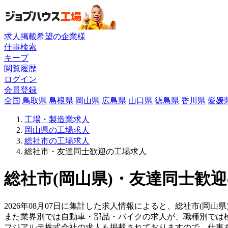
求人掲載希望の企業様
仕事検索
キープ
閲覧履歴
ログイン
会員登録
全国
鳥取県
島根県
岡山県
広島県
山口県
徳島県
香川県
愛媛
工場・製造業求人
岡山県の工場求人
総社市の工場求人
総社市・友達同士歓迎の工場求人
総社市(岡山県)・友達同士歓迎
2026年08月07日に集計した求人情報によると、総社市(岡山県
また業界別では自動車・部品・バイクの求人が、職種別では
フジアルテ株式会社の求人も掲載されておりますので、仕事