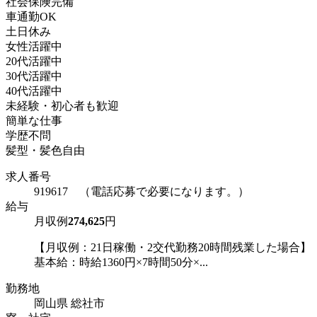
社会保険完備
車通勤OK
土日休み
女性活躍中
20代活躍中
30代活躍中
40代活躍中
未経験・初心者も歓迎
簡単な仕事
学歴不問
髪型・髪色自由
求人番号
919617 （電話応募で必要になります。）
給与
月収例
274,625
円
【月収例：21日稼働・2交代勤務20時間残業した場合】
基本給：時給1360円×7時間50分×...
勤務地
岡山県 総社市