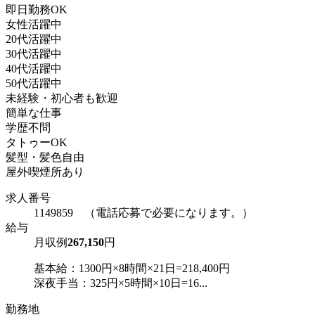
即日勤務OK
女性活躍中
20代活躍中
30代活躍中
40代活躍中
50代活躍中
未経験・初心者も歓迎
簡単な仕事
学歴不問
タトゥーOK
髪型・髪色自由
屋外喫煙所あり
求人番号
1149859 （電話応募で必要になります。）
給与
月収例
267,150
円
基本給：1300円×8時間×21日=218,400円
深夜手当：325円×5時間×10日=16...
勤務地