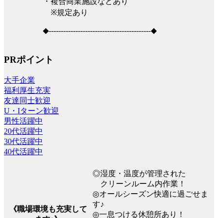
・複合商業施設などあり
※規定あり
◆------------------------------------------◆
PRポイント
大手企業
福利厚生充実
友達同士歓迎
U・Iターン歓迎
男性活躍中
20代活躍中
30代活躍中
40代活躍中
◎湿度・温度が管理された
クリーンルーム内作業！
◎オールシーズン快適に過ごせま
す♪
《職場環境も充実して
◎一息つける休憩所あり！