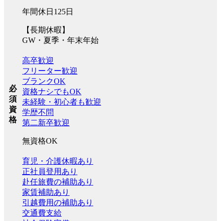
年間休日125日
【長期休暇】
GW・夏季・年末年始
高卒歓迎
フリーター歓迎
ブランクOK
必
資格ナシでもOK
須
未経験・初心者も歓迎
資
学歴不問
格
第二新卒歓迎
無資格OK
育児・介護休暇あり
正社員登用あり
赴任旅費の補助あり
家賃補助あり
引越費用の補助あり
交通費支給