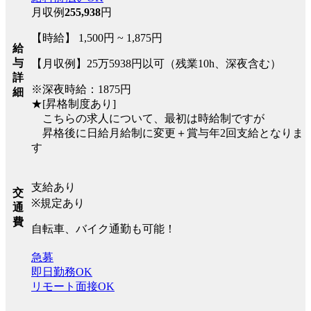
月収例
255,938
円
【時給】 1,500円 ~ 1,875円
給
与
【月収例】25万5938円以可（残業10h、深夜含む）
詳
※深夜時給：1875円
細
★[昇格制度あり]
こちらの求人について、最初は時給制ですが
昇格後に日給月給制に変更＋賞与年2回支給となりま
す
支給あり
交
※規定あり
通
費
自転車、バイク通勤も可能！
急募
即日勤務OK
リモート面接OK