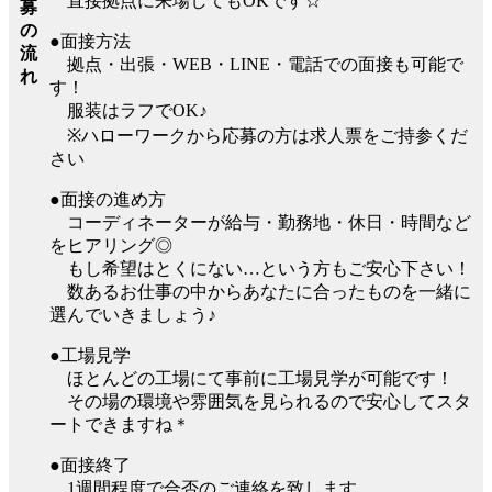
直接拠点に来場してもOKです☆
募
の
●面接方法
流
拠点・出張・WEB・LINE・電話での面接も可能で
れ
す！
服装はラフでOK♪
※ハローワークから応募の方は求人票をご持参くだ
さい
●面接の進め方
コーディネーターが給与・勤務地・休日・時間など
をヒアリング◎
もし希望はとくにない…という方もご安心下さい！
数あるお仕事の中からあなたに合ったものを一緒に
選んでいきましょう♪
●工場見学
ほとんどの工場にて事前に工場見学が可能です！
その場の環境や雰囲気を見られるので安心してスタ
ートできますね＊
●面接終了
1週間程度で合否のご連絡を致します。