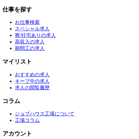
仕事を探す
お仕事検索
スペシャル求人
寮/社宅ありの求人
高収入の求人
期間工の求人
マイリスト
おすすめの求人
キープ中の求人
求人の閲覧履歴
コラム
ジョブハウス工場について
工場コラム
アカウント