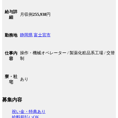
給与詳
月収例
255,938
円
細
静岡県
富士宮市
勤務地
操作・機械オペレーター / 製薬化粧品系工場 / 交替
仕事内
制
容
寮・社
あり
宅
募集内容
祝い金・特典あり
給料前払いOK