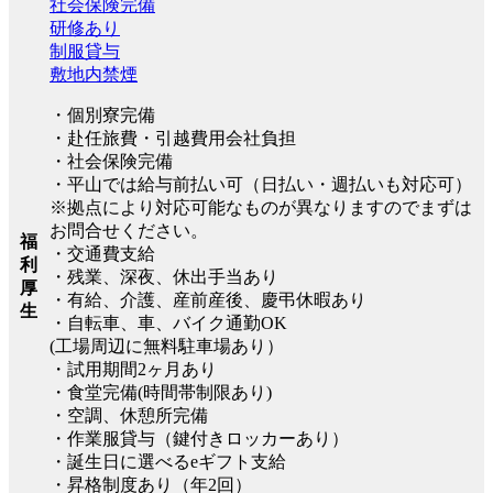
社会保険完備
研修あり
制服貸与
敷地内禁煙
・個別寮完備
・赴任旅費・引越費用会社負担
・社会保険完備
・平山では給与前払い可（日払い・週払いも対応可）
※拠点により対応可能なものが異なりますのでまずは
お問合せください。
福
・交通費支給
利
・残業、深夜、休出手当あり
厚
・有給、介護、産前産後、慶弔休暇あり
生
・自転車、車、バイク通勤OK
(工場周辺に無料駐車場あり）
・試用期間2ヶ月あり
・食堂完備(時間帯制限あり)
・空調、休憩所完備
・作業服貸与（鍵付きロッカーあり）
・誕生日に選べるeギフト支給
・昇格制度あり（年2回）