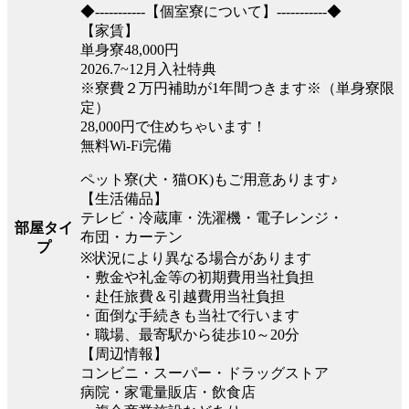
◆-----------【個室寮について】-----------◆
【家賃】
単身寮48,000円
2026.7~12月入社特典
※寮費２万円補助が1年間つきます※（単身寮限
定）
28,000円で住めちゃいます！
無料Wi-Fi完備
ペット寮(犬・猫OK)もご用意あります♪
【生活備品】
テレビ・冷蔵庫・洗濯機・電子レンジ・
部屋タイ
布団・カーテン
プ
※状況により異なる場合があります
・敷金や礼金等の初期費用当社負担
・赴任旅費＆引越費用当社負担
・面倒な手続きも当社で行います
・職場、最寄駅から徒歩10～20分
【周辺情報】
コンビニ・スーパー・ドラッグストア
病院・家電量販店・飲食店