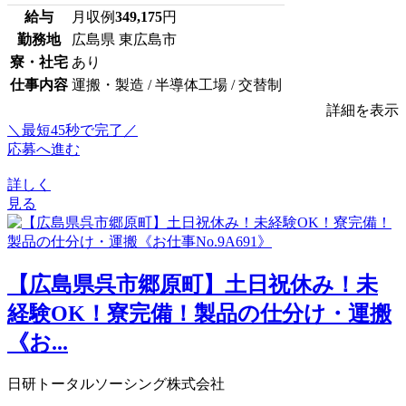
給与
月収例
349,175
円
勤務地
広島県 東広島市
寮・社宅
あり
仕事内容
運搬・製造 / 半導体工場 / 交替制
詳細を表示
＼最短45秒で完了／
応募へ進む
詳しく
見る
【広島県呉市郷原町】土日祝休み！未
経験OK！寮完備！製品の仕分け・運搬
《お...
日研トータルソーシング株式会社