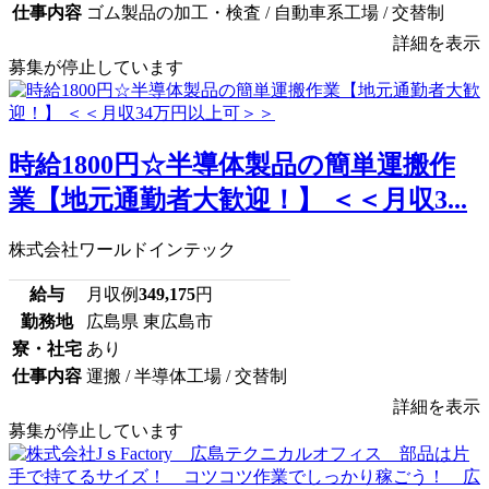
仕事内容
ゴム製品の加工・検査 / 自動車系工場 / 交替制
詳細を表示
募集が停止しています
時給1800円☆半導体製品の簡単運搬作
業【地元通勤者大歓迎！】 ＜＜月収3...
株式会社ワールドインテック
給与
月収例
349,175
円
勤務地
広島県 東広島市
寮・社宅
あり
仕事内容
運搬 / 半導体工場 / 交替制
詳細を表示
募集が停止しています