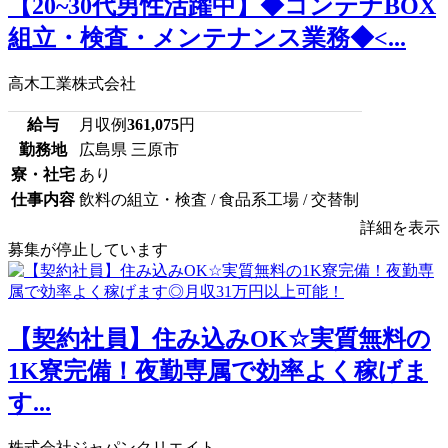
【20~30代男性活躍中】◆コンテナBOX
組立・検査・メンテナンス業務◆<...
高木工業株式会社
給与
月収例
361,075
円
勤務地
広島県 三原市
寮・社宅
あり
仕事内容
飲料の組立・検査 / 食品系工場 / 交替制
詳細を表示
募集が停止しています
【契約社員】住み込みOK☆実質無料の
1K寮完備！夜勤専属で効率よく稼げま
す...
株式会社ジャパンクリエイト