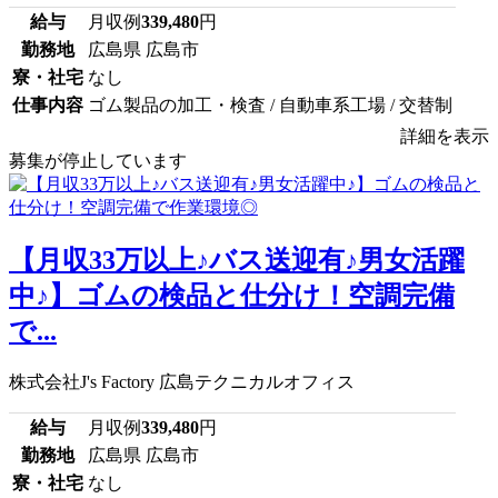
給与
月収例
339,480
円
勤務地
広島県 広島市
寮・社宅
なし
仕事内容
ゴム製品の加工・検査 / 自動車系工場 / 交替制
詳細を表示
募集が停止しています
【月収33万以上♪バス送迎有♪男女活躍
中♪】ゴムの検品と仕分け！空調完備
で...
株式会社J's Factory 広島テクニカルオフィス
給与
月収例
339,480
円
勤務地
広島県 広島市
寮・社宅
なし