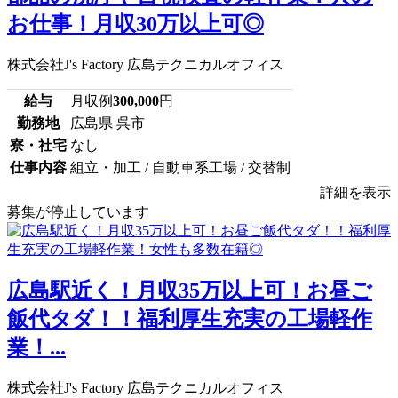
お仕事！月収30万以上可◎
株式会社J's Factory 広島テクニカルオフィス
給与
月収例
300,000
円
勤務地
広島県 呉市
寮・社宅
なし
仕事内容
組立・加工 / 自動車系工場 / 交替制
詳細を表示
募集が停止しています
広島駅近く！月収35万以上可！お昼ご
飯代タダ！！福利厚生充実の工場軽作
業！...
株式会社J's Factory 広島テクニカルオフィス