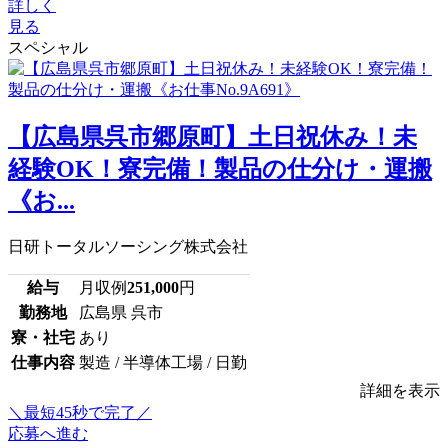
詳しく
見る
スペシャル
【広島県呉市郷原町】土日祝休み！未
経験OK！寮完備！製品の仕分け・運搬
《お...
日研トータルソーシング株式会社
給与
月収例
251,000
円
勤務地
広島県 呉市
寮・社宅
あり
仕事内容
製造 / 半導体工場 / 日勤
詳細を表示
＼最短45秒で完了／
応募へ進む