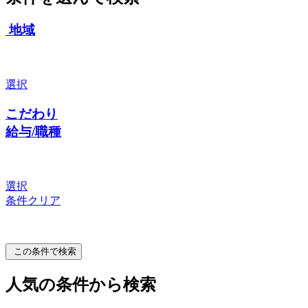
地域
選択
こだわり
給与/職種
選択
条件クリア
この条件で検索
人気の条件から検索