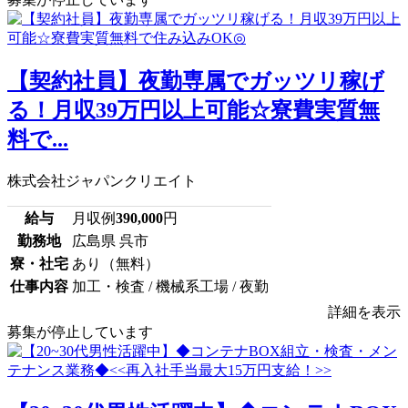
【契約社員】夜勤専属でガッツリ稼げ
る！月収39万円以上可能☆寮費実質無
料で...
株式会社ジャパンクリエイト
給与
月収例
390,000
円
勤務地
広島県 呉市
寮・社宅
あり（無料）
仕事内容
加工・検査 / 機械系工場 / 夜勤
詳細を表示
募集が停止しています