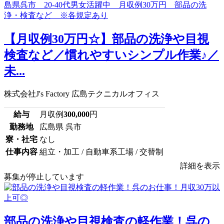
【月収例30万円☆】部品の洗浄や目視
検査など／慣れやすいシンプル作業♪／
未...
株式会社J's Factory 広島テクニカルオフィス
給与
月収例
300,000
円
勤務地
広島県 呉市
寮・社宅
なし
仕事内容
組立・加工 / 自動車系工場 / 交替制
詳細を表示
募集が停止しています
部品の洗浄や目視検査の軽作業！呉の