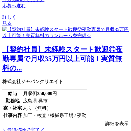
応募へ進む
詳しく
見る
【契約社員】未経験スタート歓迎◎夜
勤専属で月収35万円以上可能！実質無
料の...
株式会社ジャパンクリエイト
給与
月収例
350,000
円
勤務地
広島県 呉市
寮・社宅
あり（無料）
仕事内容
加工・検査 / 機械系工場 / 夜勤
詳細を表示
＼最短45秒で完了／