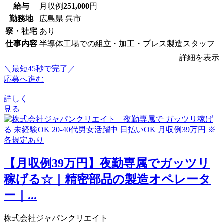
給与
月収例
251,000
円
勤務地
広島県 呉市
寮・社宅
あり
仕事内容
半導体工場での組立・加工・プレス製造スタッフ
詳細を表示
＼最短45秒で完了／
応募へ進む
詳しく
見る
【月収例39万円】夜勤専属でガッツリ
稼げる☆｜精密部品の製造オペレータ
ー｜...
株式会社ジャパンクリエイト