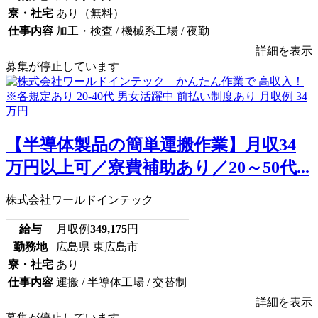
寮・社宅
あり（無料）
仕事内容
加工・検査 / 機械系工場 / 夜勤
詳細を表示
募集が停止しています
【半導体製品の簡単運搬作業】月収34
万円以上可／寮費補助あり／20～50代...
株式会社ワールドインテック
給与
月収例
349,175
円
勤務地
広島県 東広島市
寮・社宅
あり
仕事内容
運搬 / 半導体工場 / 交替制
詳細を表示
募集が停止しています