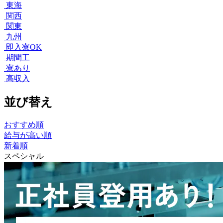
東海
関西
関東
九州
即入寮OK
期間工
寮あり
高収入
並び替え
おすすめ順
給与が高い順
新着順
スペシャル