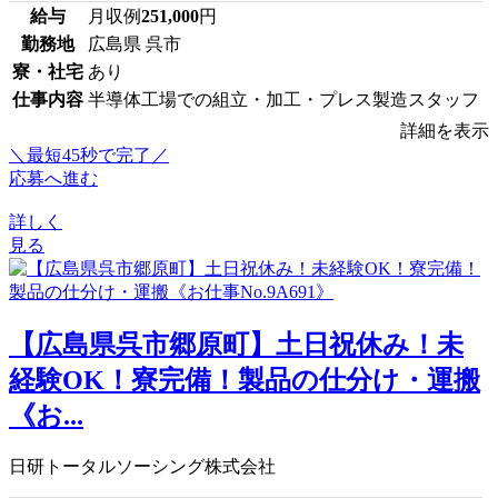
給与
月収例
251,000
円
勤務地
広島県 呉市
寮・社宅
あり
仕事内容
半導体工場での組立・加工・プレス製造スタッフ
詳細を表示
＼最短45秒で完了／
応募へ進む
詳しく
見る
【広島県呉市郷原町】土日祝休み！未
経験OK！寮完備！製品の仕分け・運搬
《お...
日研トータルソーシング株式会社