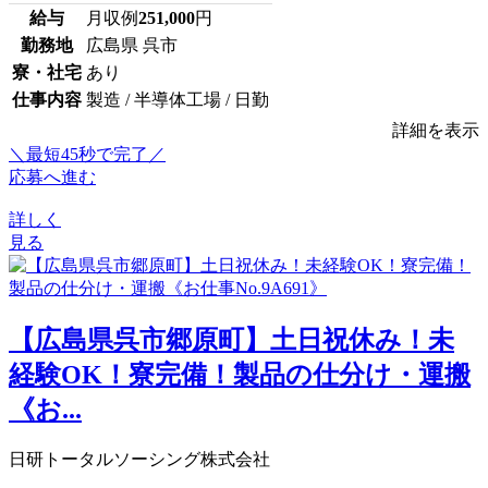
給与
月収例
251,000
円
勤務地
広島県 呉市
寮・社宅
あり
仕事内容
製造 / 半導体工場 / 日勤
詳細を表示
＼最短45秒で完了／
応募へ進む
詳しく
見る
【広島県呉市郷原町】土日祝休み！未
経験OK！寮完備！製品の仕分け・運搬
《お...
日研トータルソーシング株式会社