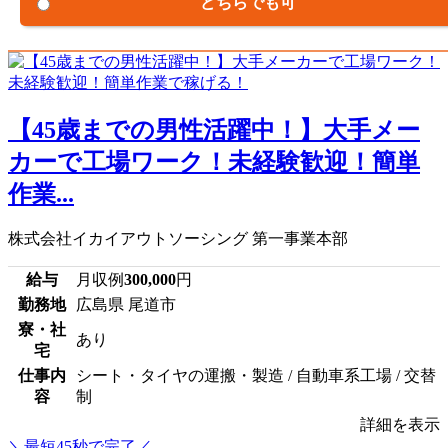
どちらでも可
【45歳までの男性活躍中！】大手メー
カーで工場ワーク！未経験歓迎！簡単
作業...
株式会社イカイアウトソーシング 第一事業本部
給与
月収例
300,000
円
勤務地
広島県 尾道市
寮・社
あり
宅
仕事内
シート・タイヤの運搬・製造 / 自動車系工場 / 交替
容
制
詳細を表示
＼最短45秒で完了／