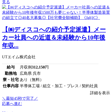
見る
【㈱ディスコへの紹介予定派遣】メー
カー社員への近道＆未経験から10年後
年収...
UTエイム株式会社
給与
月収例
312,150
円
勤務地
広島県 呉市
寮・社宅
あり（無料）
仕事内容
半導体工場 / 組立・加工・プレス / 契約社員
詳細を表示
＼最短45秒で完了／
応募へ進む