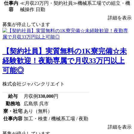
仕事内
≪月収23万円・契約社員≫機械系工場での組立・機
容
械操作 日勤
詳細を表示
募集が停止しています
【契約社員】実質無料の1K寮完備☆未
経験歓迎！夜勤専属で月収33万円以上
可能◎
株式会社ジャパンクリエイト
給与
月収例
330,000
円
勤務地
広島県 呉市
寮・社宅
あり（無料）
仕事内容
加工・検査 / 機械系工場 / 夜勤
詳細を表示
募集が停止しています