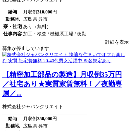
給与
月収例
310,000
円
勤務地
広島県 呉市
寮・社宅
あり（無料）
仕事内容
加工・検査 / 機械系工場 / 夜勤
詳細を表示
募集が停止しています
【精密加工部品の製造】月収例35万円
／社宅あり★実質家賃無料！／夜勤専
属／...
株式会社ジャパンクリエイト
給与
月収例
350,000
円
勤務地
広島県 呉市