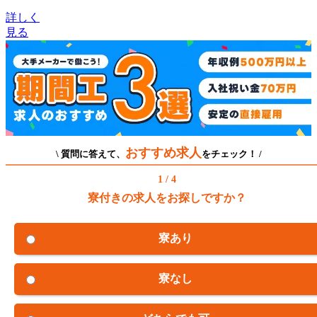
詳しく
見る
おすすめ求人
\ 質問に答えて、
をチェック！ /
1 / 4
寮付きの求人をお探しですか？
寮あり
寮なし