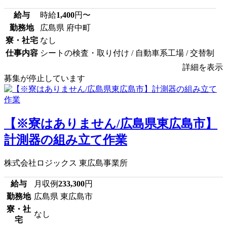
給与
時給
1,400
円〜
勤務地
広島県 府中町
寮・社宅
なし
仕事内容
シートの検査・取り付け / 自動車系工場 / 交替制
詳細を表示
募集が停止しています
【※寮はありません/広島県東広島市】
計測器の組み立て作業
株式会社ロジックス 東広島事業所
給与
月収例
233,300
円
勤務地
広島県 東広島市
寮・社
なし
宅