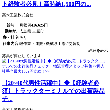
ト経験者必見！高時給1,500円の...
高木工業株式会社
給与
月収例
416,625
円
勤務地
広島県 三原市
寮・社宅
あり
仕事内容
軽作業・運搬 / 機械系工場 / 交替制
詳細を表示
募集が停止しています
【20~40代男性活躍中】◆【経験者必
須】トラックターミナルでの出荷製品
チ...
高木工業株式会社