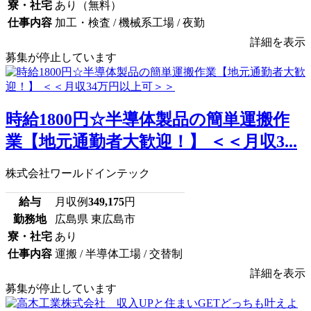
寮・社宅
あり（無料）
仕事内容
加工・検査 / 機械系工場 / 夜勤
詳細を表示
募集が停止しています
時給1800円☆半導体製品の簡単運搬作
業【地元通勤者大歓迎！】 ＜＜月収3...
株式会社ワールドインテック
給与
月収例
349,175
円
勤務地
広島県 東広島市
寮・社宅
あり
仕事内容
運搬 / 半導体工場 / 交替制
詳細を表示
募集が停止しています