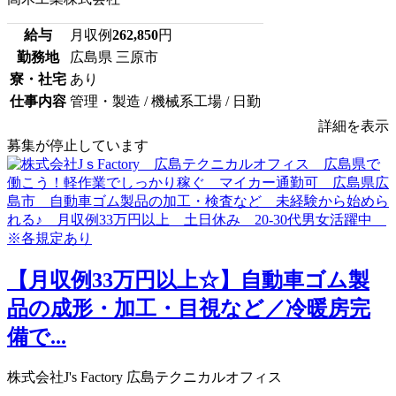
給与
月収例
262,850
円
勤務地
広島県 三原市
寮・社宅
あり
仕事内容
管理・製造 / 機械系工場 / 日勤
詳細を表示
募集が停止しています
【月収例33万円以上☆】自動車ゴム製
品の成形・加工・目視など／冷暖房完
備で...
株式会社J's Factory 広島テクニカルオフィス