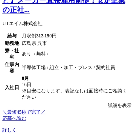
ど】メーカー直接雇用前提！安定企業
の正社...
UTエイム株式会社
給与
月収例
312,150
円
勤務地
広島県 呉市
寮・社
あり（無料）
宅
仕事内
半導体工場 / 組立・加工・プレス / 契約社員
容
8月
16日
入社日
※目安になります、表記なしは面接時にご相談く
ださい
詳細を表示
＼最短45秒で完了／
応募へ進む
詳しく