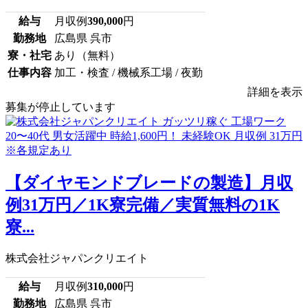
給与
月収例
390,000
円
勤務地
広島県 呉市
寮・社宅
あり（無料）
仕事内容
加工・検査 / 機械系工場 / 夜勤
詳細を表示
募集が停止しています
【ダイヤモンドブレードの製造】月収
例31万円／1K寮完備／実質無料の1K
寮...
株式会社ジャパンクリエイト
給与
月収例
310,000
円
勤務地
広島県 呉市