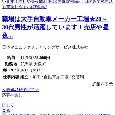
職場は大手自動車メーカー工場★20～
30代男性が活躍しています！売店や昼
夜...
日本マニュファクチャリングサービス株式会社
給与
月収例
351,000
円
勤務地
群馬県 大泉町
寮・社宅
あり（無料）
仕事内容
組立・加工 / 自動車系工場 / 交替制
詳細を表示
＼最短45秒で完了／
応募へ進む
詳しく
見る