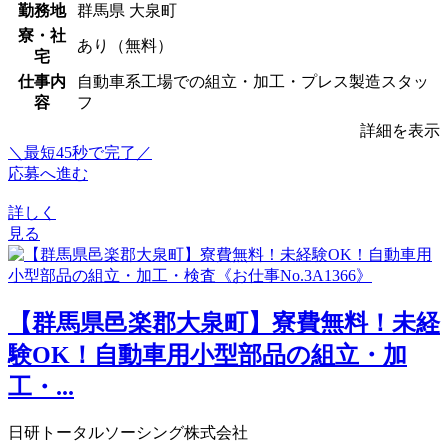
勤務地
群馬県 大泉町
寮・社
あり（無料）
宅
仕事内
自動車系工場での組立・加工・プレス製造スタッ
容
フ
詳細を表示
＼最短45秒で完了／
応募へ進む
詳しく
見る
【群馬県邑楽郡大泉町】寮費無料！未経
験OK！自動車用小型部品の組立・加
工・...
日研トータルソーシング株式会社