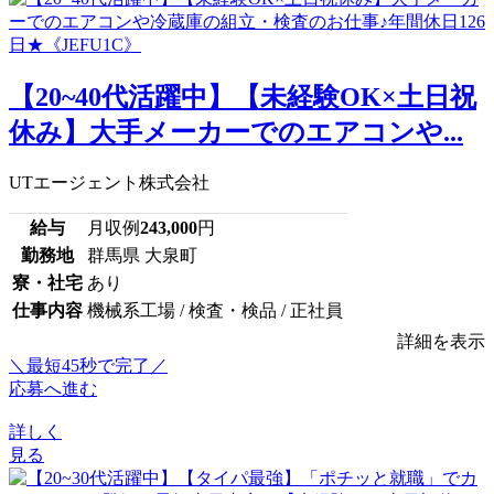
【20~40代活躍中】【未経験OK×土日祝
休み】大手メーカーでのエアコンや...
UTエージェント株式会社
給与
月収例
243,000
円
勤務地
群馬県 大泉町
寮・社宅
あり
仕事内容
機械系工場 / 検査・検品 / 正社員
詳細を表示
＼最短45秒で完了／
応募へ進む
詳しく
見る