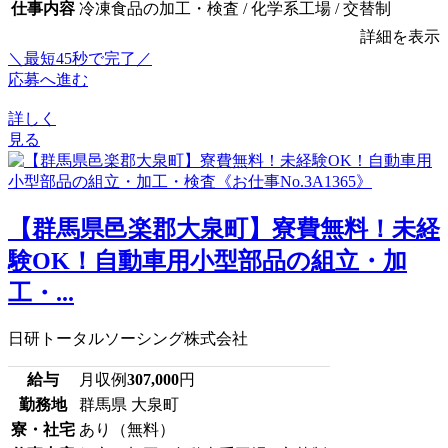
仕事内容
冷凍食品の加工・検査 / 化学系工場 / 交替制
詳細を表示
＼最短45秒で完了／
応募へ進む
詳しく
見る
【群馬県邑楽郡大泉町】寮費無料！未経
験OK！自動車用小型部品の組立・加
工・...
日研トータルソーシング株式会社
給与
月収例
307,000
円
勤務地
群馬県 大泉町
寮・社宅
あり（無料）