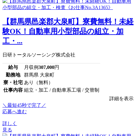
【群馬県邑楽郡大泉町】寮費無料！未経
験OK！自動車用小型部品の組立・加
工・...
日研トータルソーシング株式会社
給与
月収例
307,000
円
勤務地
群馬県 大泉町
寮・社宅
あり（無料）
仕事内容
組立・加工 / 自動車系工場 / 交替制
詳細を表示
＼最短45秒で完了／
応募へ進む
詳しく
見る