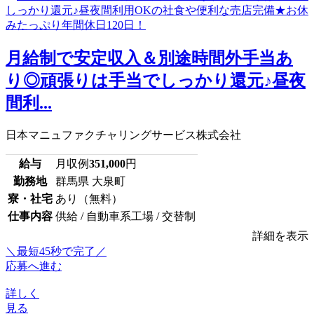
月給制で安定収入＆別途時間外手当あ
り◎頑張りは手当でしっかり還元♪昼夜
間利...
日本マニュファクチャリングサービス株式会社
給与
月収例
351,000
円
勤務地
群馬県 大泉町
寮・社宅
あり（無料）
仕事内容
供給 / 自動車系工場 / 交替制
詳細を表示
＼最短45秒で完了／
応募へ進む
詳しく
見る