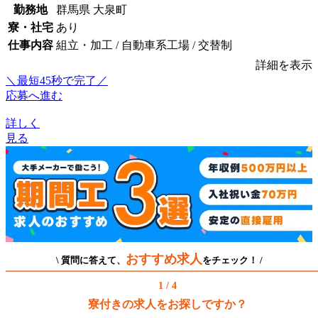
勤務地
群馬県 大泉町
寮・社宅
あり
仕事内容
組立・加工 / 自動車系工場 / 交替制
詳細を表示
＼最短45秒で完了／
応募へ進む
詳しく
見る
おすすめ求人
\ 質問に答えて、
をチェック！ /
1 / 4
寮付きの求人をお探しですか？