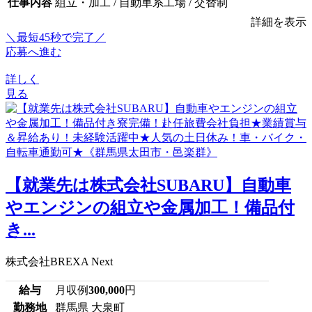
仕事内容
組立・加工 / 自動車系工場 / 交替制
詳細を表示
＼最短45秒で完了／
応募へ進む
詳しく
見る
【就業先は株式会社SUBARU】自動車
やエンジンの組立や金属加工！備品付
き...
株式会社BREXA Next
給与
月収例
300,000
円
勤務地
群馬県 大泉町