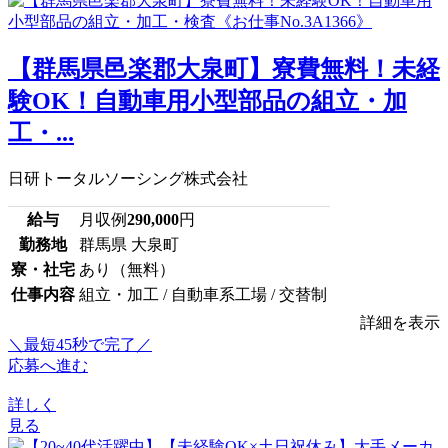
【群馬県邑楽郡大泉町】寮費無料！未経
験OK！自動車用小型部品の組立・加
工・...
日研トータルソーシング株式会社
給与
月収例
290,000
円
勤務地
群馬県 大泉町
寮・社宅
あり（無料）
仕事内容
組立・加工 / 自動車系工場 / 交替制
詳細を表示
＼最短45秒で完了／
応募へ進む
詳しく
見る