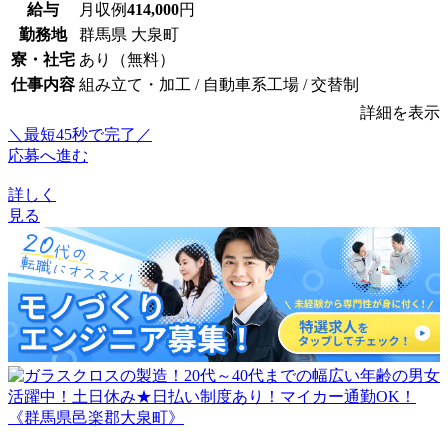
給与
月収例
414,000
円
勤務地
群馬県 大泉町
寮・社宅
あり（無料）
仕事内容
組み立て・加工 / 自動車系工場 / 交替制
詳細を表示
＼最短45秒で完了／
応募へ進む
詳しく
見る