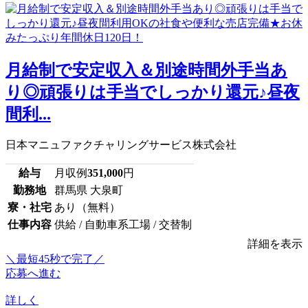
月給制で安定収入＆別途時間外手当あ
り◎頑張りは手当でしっかり還元♪昼夜
間利...
日本マニュファクチャリングサービス株式会社
給与
月収例
351,000
円
勤務地
群馬県 大泉町
寮・社宅
あり（無料）
仕事内容
供給 / 自動車系工場 / 交替制
詳細を表示
＼最短45秒で完了／
応募へ進む
詳しく