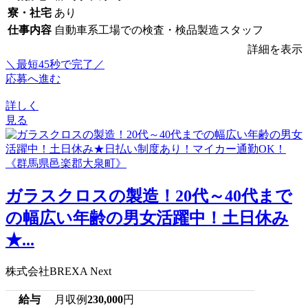
寮・社宅
あり
仕事内容
自動車系工場での検査・検品製造スタッフ
詳細を表示
＼最短45秒で完了／
応募へ進む
詳しく
見る
ガラスクロスの製造！20代～40代まで
の幅広い年齢の男女活躍中！土日休み
★...
株式会社BREXA Next
給与
月収例
230,000
円