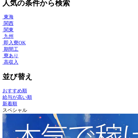
人気の条件から検索
東海
関西
関東
九州
即入寮OK
期間工
寮あり
高収入
並び替え
おすすめ順
給与が高い順
新着順
スペシャル