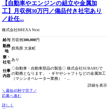
【自動車やエンジンの組立や金属加
工】月収例30万円／備品付き社宅あり
／赴任...
株式会社BREXA Next
給与
月収例
300,000
円
勤務
群馬県 大泉町
地
寮・
あり
社宅
◇自動車・自動車部品の製造◇ 株式会社SUBARUで
仕事
の勤務となります。 ・ギヤやシャフトなどの金属加工
内容
（マシンオペレーター業務） ・...
詳細を表示
＼最短45秒で完了／
応募へ進む
詳しく