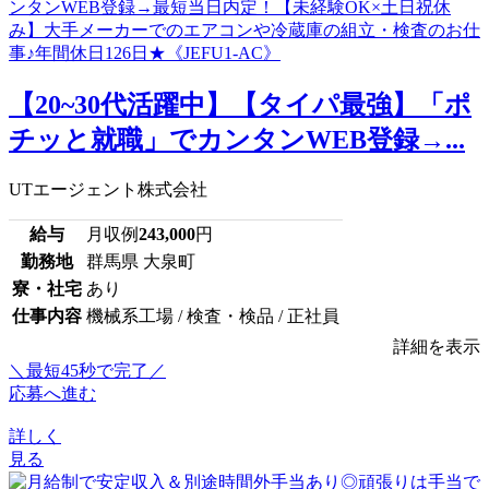
【20~30代活躍中】【タイパ最強】「ポ
チッと就職」でカンタンWEB登録→...
UTエージェント株式会社
給与
月収例
243,000
円
勤務地
群馬県 大泉町
寮・社宅
あり
仕事内容
機械系工場 / 検査・検品 / 正社員
詳細を表示
＼最短45秒で完了／
応募へ進む
詳しく
見る