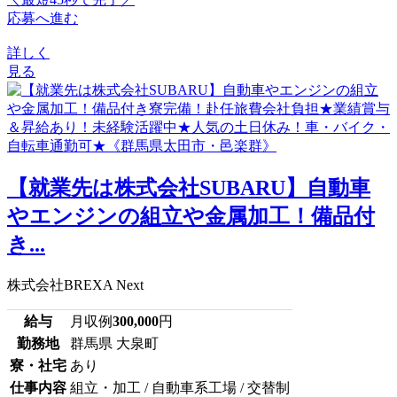
応募へ進む
詳しく
見る
【就業先は株式会社SUBARU】自動車
やエンジンの組立や金属加工！備品付
き...
株式会社BREXA Next
給与
月収例
300,000
円
勤務地
群馬県 大泉町
寮・社宅
あり
仕事内容
組立・加工 / 自動車系工場 / 交替制