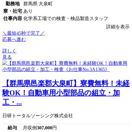
勤務地
群馬県 大泉町
寮・社宅
あり
仕事内容
化学系工場での検査・検品製造スタッフ
詳細を表示
＼最短45秒で完了／
応募へ進む
詳しく
見る
【群馬県邑楽郡大泉町】寮費無料！未経
験OK！自動車用小型部品の組立・加
工・...
日研トータルソーシング株式会社
給与
月収例
307,000
円