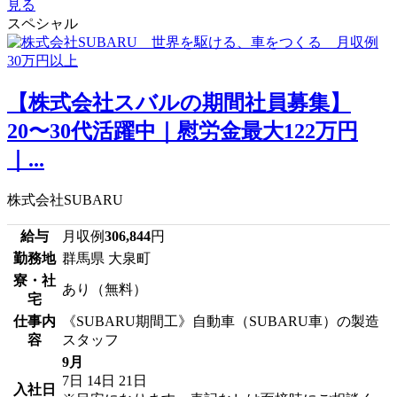
見る
スペシャル
【株式会社スバルの期間社員募集】
20〜30代活躍中｜慰労金最大122万円
｜...
株式会社SUBARU
給与
月収例
306,844
円
勤務地
群馬県 大泉町
寮・社
あり（無料）
宅
仕事内
《SUBARU期間工》自動車（SUBARU車）の製造
容
スタッフ
9月
7日
14日
21日
入社日