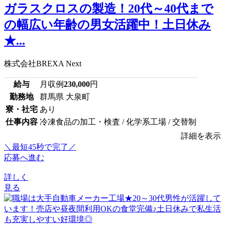
ガラスクロスの製造！20代～40代まで
の幅広い年齢の男女活躍中！土日休み
★...
株式会社BREXA Next
給与
月収例
230,000
円
勤務地
群馬県 大泉町
寮・社宅
あり
仕事内容
冷凍食品の加工・検査 / 化学系工場 / 交替制
詳細を表示
＼最短45秒で完了／
応募へ進む
詳しく
見る