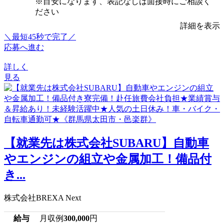
※目安になります、表記なしは面接時にご相談く
ださい
詳細を表示
＼最短45秒で完了／
応募へ進む
詳しく
見る
【就業先は株式会社SUBARU】自動車
やエンジンの組立や金属加工！備品付
き...
株式会社BREXA Next
給与
月収例
300,000
円