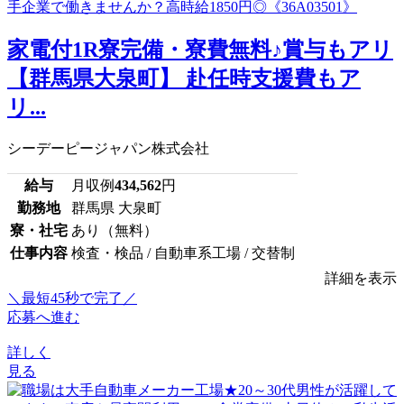
家電付1R寮完備・寮費無料♪賞与もアリ
【群馬県大泉町】 赴任時支援費もア
リ...
シーデーピージャパン株式会社
給与
月収例
434,562
円
勤務地
群馬県 大泉町
寮・社宅
あり（無料）
仕事内容
検査・検品 / 自動車系工場 / 交替制
詳細を表示
＼最短45秒で完了／
応募へ進む
詳しく
見る