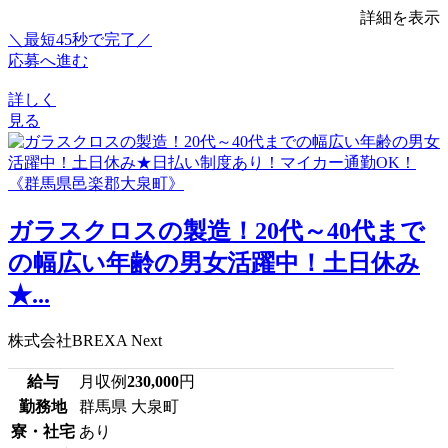
詳細を表示
＼最短45秒で完了／
応募へ進む
詳しく
見る
ガラスクロスの製造！20代～40代まで
の幅広い年齢の男女活躍中！土日休み
★...
株式会社BREXA Next
給与
月収例
230,000
円
勤務地
群馬県 大泉町
寮・社宅
あり