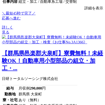
仕事内容
組立・加工 / 自動車系工場 / 交替制
詳細を表示
＼最短45秒で完了／
応募へ進む
詳しく
見る
【群馬県邑楽郡大泉町】寮費無料！未経
験OK！自動車用小型部品の組立・加
工・...
日研トータルソーシング株式会社
給与
月収例
290,000
円
勤務地
群馬県 大泉町
寮・社宅
あり（無料）