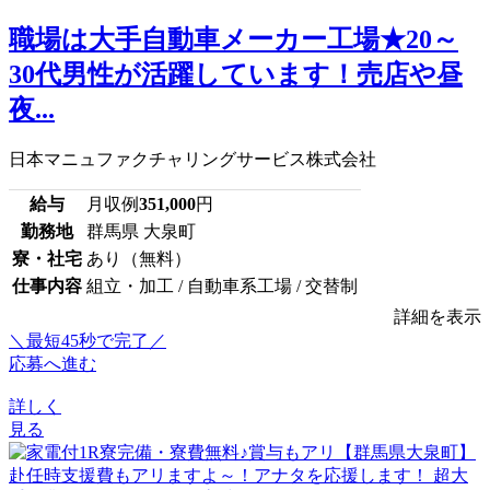
職場は大手自動車メーカー工場★20～
30代男性が活躍しています！売店や昼
夜...
日本マニュファクチャリングサービス株式会社
給与
月収例
351,000
円
勤務地
群馬県 大泉町
寮・社宅
あり（無料）
仕事内容
組立・加工 / 自動車系工場 / 交替制
詳細を表示
＼最短45秒で完了／
応募へ進む
詳しく
見る