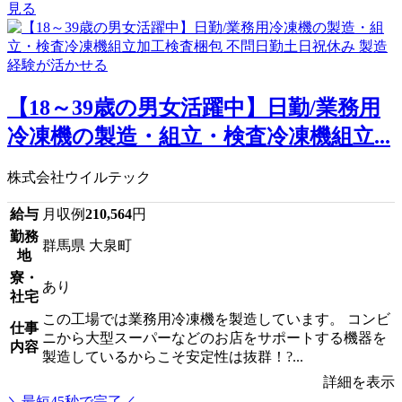
見る
【18～39歳の男女活躍中】日勤/業務用
冷凍機の製造・組立・検査冷凍機組立...
株式会社ウイルテック
給与
月収例
210,564
円
勤務
群馬県 大泉町
地
寮・
あり
社宅
この工場では業務用冷凍機を製造しています。 コンビ
仕事
ニから大型スーパーなどのお店をサポートする機器を
内容
製造しているからこそ安定性は抜群！?...
詳細を表示
＼最短45秒で完了／