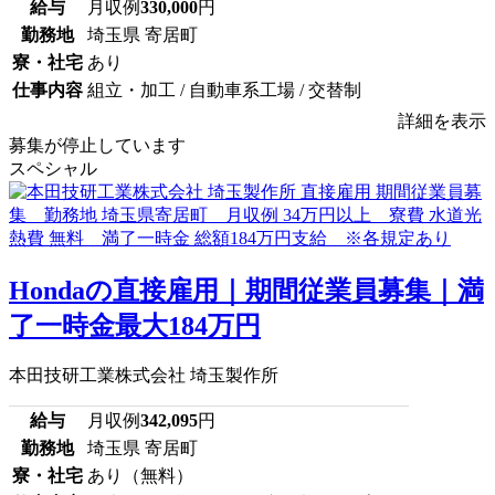
給与
月収例
330,000
円
勤務地
埼玉県 寄居町
寮・社宅
あり
仕事内容
組立・加工 / 自動車系工場 / 交替制
詳細を表示
募集が停止しています
スペシャル
Hondaの直接雇用｜期間従業員募集｜満
了一時金最大184万円
本田技研工業株式会社 埼玉製作所
給与
月収例
342,095
円
勤務地
埼玉県 寄居町
寮・社宅
あり（無料）