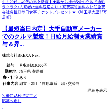
【最短当日内定】大手自動車メーカー
でのクルマ製造！日給月給制★業績賞
与＆昇...
株式会社BREXA Next
給与
月収例
310,000
円
勤務地
埼玉県 寄居町
寮・社宅
あり
仕事内容
組立・加工 / 自動車系工場 / 交替制
詳細を表示
＼最短45秒で完了／
応募へ進む