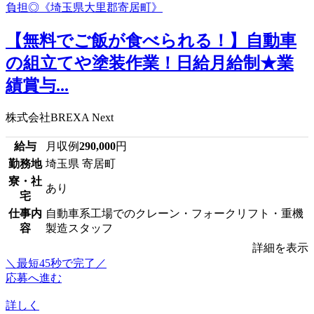
【無料でご飯が食べられる！】自動車
の組立てや塗装作業！日給月給制★業
績賞与...
株式会社BREXA Next
給与
月収例
290,000
円
勤務地
埼玉県 寄居町
寮・社
あり
宅
仕事内
自動車系工場でのクレーン・フォークリフト・重機
容
製造スタッフ
詳細を表示
＼最短45秒で完了／
応募へ進む
詳しく