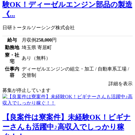
験OK！ディーゼルエンジン部品の製造
《...
日研トータルソーシング株式会社
給与
月収例
258,000
円
勤務地
埼玉県 寄居町
寮・社
あり（無料）
宅
仕事内
ディーゼルエンジンの組立・加工 / 自動車系工場 /
容
交替制
詳細を表示
募集が停止しています
【良案件は寮案件】未経験OK！ビギナ
ーさんも活躍中♪高収入でしっかり稼