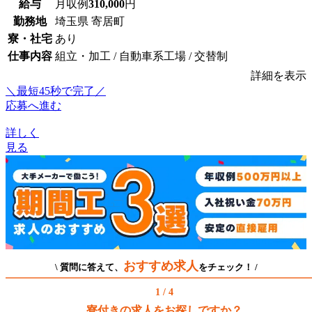
給与
月収例
310,000
円
勤務地
埼玉県 寄居町
寮・社宅
あり
仕事内容
組立・加工 / 自動車系工場 / 交替制
詳細を表示
＼最短45秒で完了／
応募へ進む
詳しく
見る
おすすめ求人
\ 質問に答えて、
をチェック！ /
1 / 4
寮付きの求人をお探しですか？