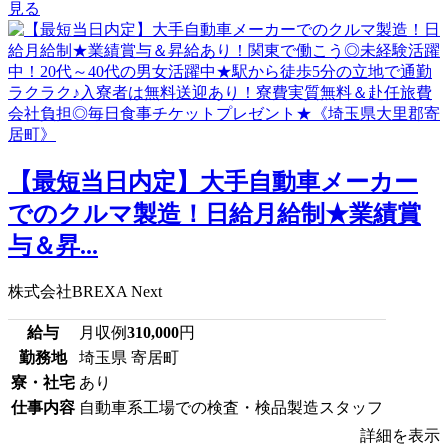
見る
【最短当日内定】大手自動車メーカー
でのクルマ製造！日給月給制★業績賞
与＆昇...
株式会社BREXA Next
給与
月収例
310,000
円
勤務地
埼玉県 寄居町
寮・社宅
あり
仕事内容
自動車系工場での検査・検品製造スタッフ
詳細を表示