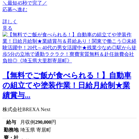
＼最短45秒で完了／
応募へ進む
詳しく
見る
【無料でご飯が食べられる！】自動車
の組立てや塗装作業！日給月給制★業
績賞与...
株式会社BREXA Next
給与
月収例
290,000
円
勤務地
埼玉県 寄居町
寮・社