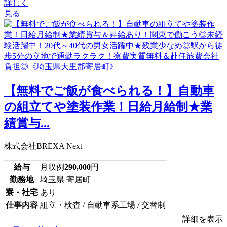
詳しく
見る
【無料でご飯が食べられる！】自動車
の組立てや塗装作業！日給月給制★業
績賞与...
株式会社BREXA Next
給与
月収例
290,000
円
勤務地
埼玉県 寄居町
寮・社宅
あり
仕事内容
組立・検査 / 自動車系工場 / 交替制
詳細を表示