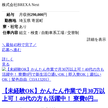
株式会社BREXA Next
給与
月収例
290,000
円
勤務地
埼玉県 寄居町
寮・社宅
あり
仕事内容
組立・検査 / 自動車系工場 / 交替制
詳細を表示
＼最短45秒で完了／
応募へ進む
詳しく
見る
【未経験OK】かんたん作業で月30万以
上可！40代の方も活躍中！ 寮費0円...