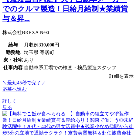
でのクルマ製造！日給月給制★業績賞
与＆昇...
株式会社BREXA Next
給与
月収例
310,000
円
勤務地
埼玉県 寄居町
寮・社宅
あり
仕事内容
自動車系工場での検査・検品製造スタッフ
詳細を表示
＼最短45秒で完了／
応募へ進む
詳しく
見る