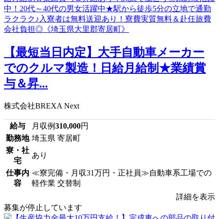
【最短当日内定】大手自動車メーカー
でのクルマ製造！日給月給制★業績賞
与＆昇...
株式会社BREXA Next
給与
月収例
310,000
円
勤務地
埼玉県 寄居町
寮・社
あり
宅
仕事内
≪寮完備・月収31万円・正社員≫自動車系工場での
容
軽作業 交替制
詳細を表示
募集が停止しています