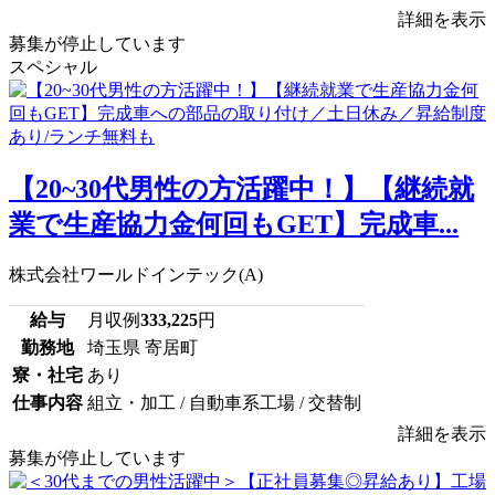
詳細を表示
募集が停止しています
スペシャル
【20~30代男性の方活躍中！】【継続就
業で生産協力金何回もGET】完成車...
株式会社ワールドインテック(A)
給与
月収例
333,225
円
勤務地
埼玉県 寄居町
寮・社宅
あり
仕事内容
組立・加工 / 自動車系工場 / 交替制
詳細を表示
募集が停止しています