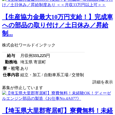
【生産協力金最大10万円支給！】完成車
への部品の取り付け／土日休み／昇給
制...
株式会社ワールドインテック
給与
月収例
333,225
円
勤務地
埼玉県 寄居町
寮・社宅
あり
仕事内容
組立・加工 / 自動車系工場 / 交替制
詳細を表示
募集が停止しています
【埼玉県大里郡寄居町】寮費無料！未経