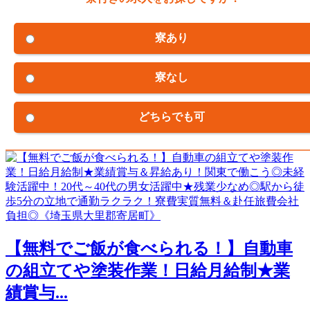
寮あり
寮なし
どちらでも可
【無料でご飯が食べられる！】自動車
の組立てや塗装作業！日給月給制★業
績賞与...