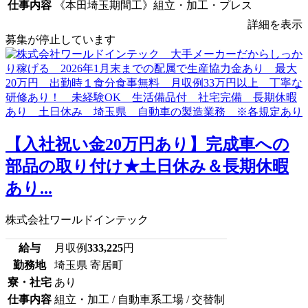
仕事内容
《本田埼玉期間工》組立・加工・プレス
詳細を表示
募集が停止しています
【入社祝い金20万円あり】完成車への
部品の取り付け★土日休み＆長期休暇
あり...
株式会社ワールドインテック
給与
月収例
333,225
円
勤務地
埼玉県 寄居町
寮・社宅
あり
仕事内容
組立・加工 / 自動車系工場 / 交替制