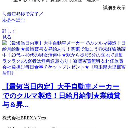
詳細を表示
＼最短45秒で完了／
応募へ進む
詳しく
見る
【最短当日内定】大手自動車メーカー
でのクルマ製造！日給月給制★業績賞
与＆昇...
株式会社BREXA Next