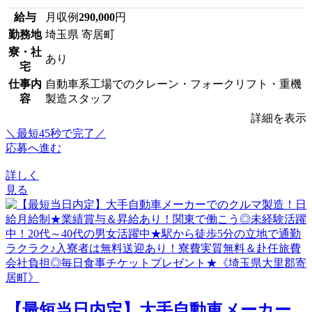
給与
月収例
290,000
円
勤務地
埼玉県 寄居町
寮・社
あり
宅
仕事内
自動車系工場でのクレーン・フォークリフト・重機
容
製造スタッフ
詳細を表示
＼最短45秒で完了／
応募へ進む
詳しく
見る
【最短当日内定】大手自動車メーカー