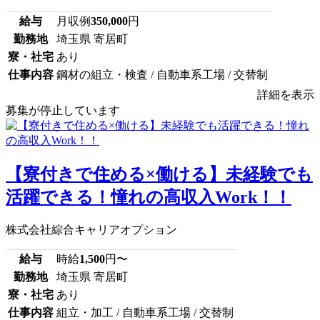
給与
月収例
350,000
円
勤務地
埼玉県 寄居町
寮・社宅
あり
仕事内容
鋼材の組立・検査 / 自動車系工場 / 交替制
詳細を表示
募集が停止しています
【寮付きで住める×働ける】未経験でも
活躍できる！憧れの高収入Work！！
株式会社綜合キャリアオプション
給与
時給
1,500
円〜
勤務地
埼玉県 寄居町
寮・社宅
あり
仕事内容
組立・加工 / 自動車系工場 / 交替制