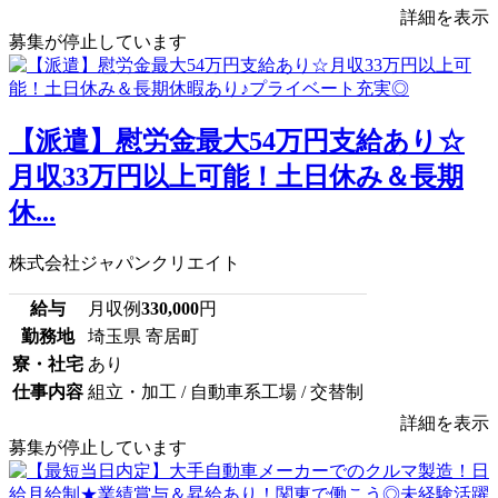
詳細を表示
募集が停止しています
【派遣】慰労金最大54万円支給あり☆
月収33万円以上可能！土日休み＆長期
休...
株式会社ジャパンクリエイト
給与
月収例
330,000
円
勤務地
埼玉県 寄居町
寮・社宅
あり
仕事内容
組立・加工 / 自動車系工場 / 交替制
詳細を表示
募集が停止しています