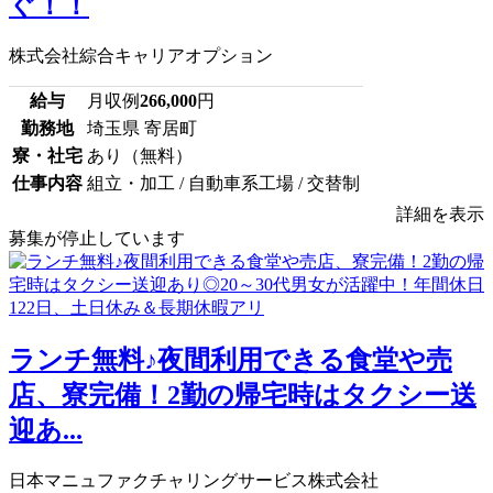
ぐ！！
株式会社綜合キャリアオプション
給与
月収例
266,000
円
勤務地
埼玉県 寄居町
寮・社宅
あり（無料）
仕事内容
組立・加工 / 自動車系工場 / 交替制
詳細を表示
募集が停止しています
ランチ無料♪夜間利用できる食堂や売
店、寮完備！2勤の帰宅時はタクシー送
迎あ...
日本マニュファクチャリングサービス株式会社