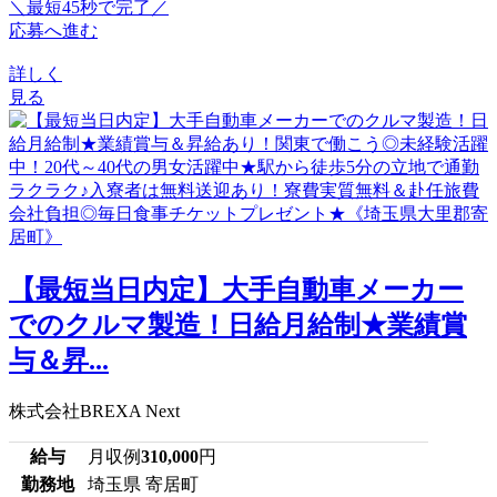
＼最短45秒で完了／
応募へ進む
詳しく
見る
【最短当日内定】大手自動車メーカー
でのクルマ製造！日給月給制★業績賞
与＆昇...
株式会社BREXA Next
給与
月収例
310,000
円
勤務地
埼玉県 寄居町