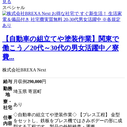
見る
スペシャル
【自動車の組立てや塗装作業】関東で
働こう／20代～30代の男女活躍中／寮
費...
株式会社BREXA Next
給与
月収例
290,000
円
勤務
埼玉県 寄居町
地
寮・
あり
社宅
◇自動車の組立てや塗装作業◇ 【プレス工程】 金型
仕事
をセットし、鉄板をプレス機ではさみボデーの形に成
内容
型する工程です。製品の外観検査・運搬...