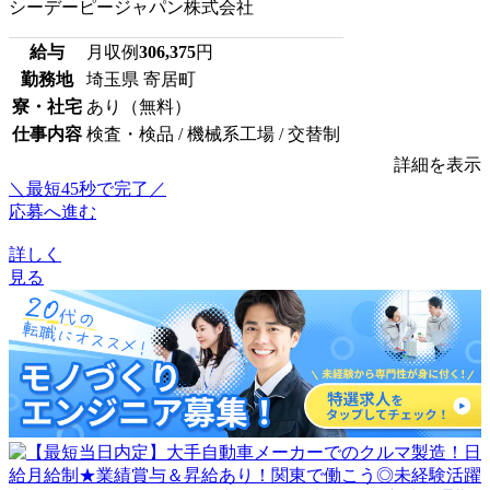
シーデーピージャパン株式会社
給与
月収例
306,375
円
勤務地
埼玉県 寄居町
寮・社宅
あり（無料）
仕事内容
検査・検品 / 機械系工場 / 交替制
詳細を表示
＼最短45秒で完了／
応募へ進む
詳しく
見る