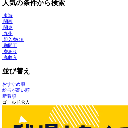
人気の条件から検索
東海
関西
関東
九州
即入寮OK
期間工
寮あり
高収入
並び替え
おすすめ順
給与が高い順
新着順
ゴールド求人