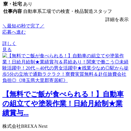
寮・社宅
あり
仕事内容
自動車系工場での検査・検品製造スタッフ
詳細を表示
＼最短45秒で完了／
応募へ進む
詳しく
見る
【無料でご飯が食べられる！】自動車
の組立てや塗装作業！日給月給制★業
績賞与...
株式会社BREXA Next