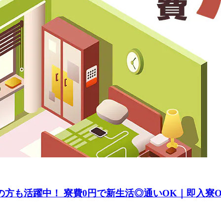
方も活躍中！ 寮費0円で新生活◎通いOK｜即入寮OK