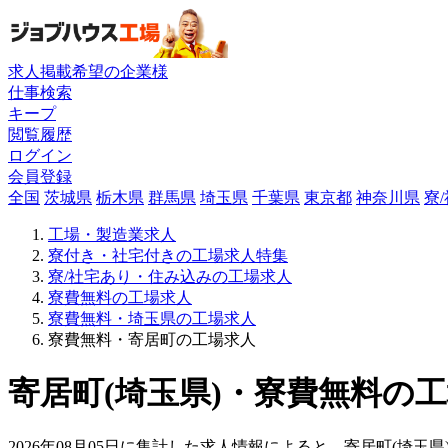
求人掲載希望の企業様
仕事検索
キープ
閲覧履歴
ログイン
会員登録
全国
茨城県
栃木県
群馬県
埼玉県
千葉県
東京都
神奈川県
寮
工場・製造業求人
寮付き・社宅付きの工場求人特集
寮/社宅あり・住み込みの工場求人
寮費無料の工場求人
寮費無料・埼玉県の工場求人
寮費無料・寄居町の工場求人
寄居町(埼玉県)・寮費無料の工
2026年08月05日に集計した求人情報によると、寄居町(埼玉県