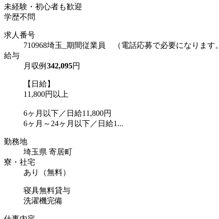
未経験・初心者も歓迎
学歴不問
求人番号
710968埼玉_期間従業員 （電話応募で必要になります
給与
月収例
342,095
円
【日給】
11,800円以上
6ヶ月以下／日給11,800円
6ヶ月～24ヶ月以下／日給1...
勤務地
埼玉県 寄居町
寮・社宅
あり（無料）
寝具無料貸与
洗濯機完備
仕事内容