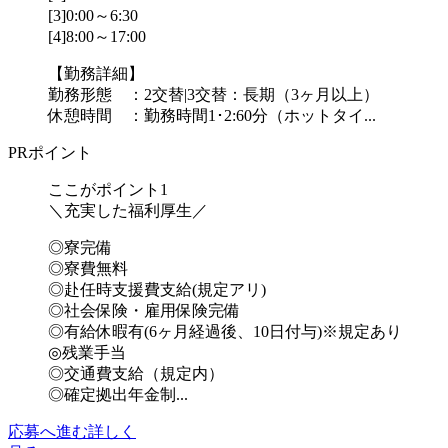
[3]0:00～6:30
[4]8:00～17:00
【勤務詳細】
勤務形態 ：2交替|3交替：長期（3ヶ月以上）
休憩時間 ：勤務時間1･2:60分（ホットタイ...
PRポイント
ここがポイント1
＼充実した福利厚生／
◎寮完備
◎寮費無料
◎赴任時支援費支給(規定アリ)
◎社会保険・雇用保険完備
◎有給休暇有(6ヶ月経過後、10日付与)※規定あり
◎残業手当
◎交通費支給（規定内）
◎確定拠出年金制...
応募へ進む
詳しく