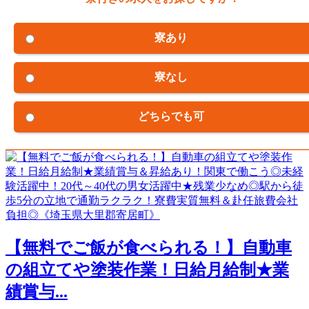
寮あり
寮なし
どちらでも可
【無料でご飯が食べられる！】自動車
の組立てや塗装作業！日給月給制★業
績賞与...