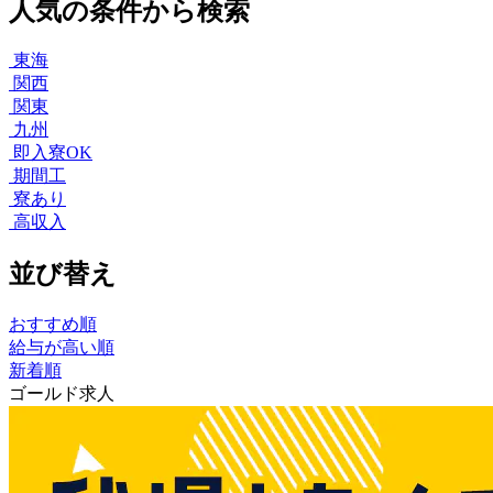
人気の条件から検索
東海
関西
関東
九州
即入寮OK
期間工
寮あり
高収入
並び替え
おすすめ順
給与が高い順
新着順
ゴールド求人