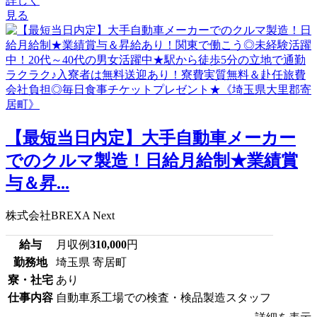
詳しく
見る
【最短当日内定】大手自動車メーカー
でのクルマ製造！日給月給制★業績賞
与＆昇...
株式会社BREXA Next
給与
月収例
310,000
円
勤務地
埼玉県 寄居町
寮・社宅
あり
仕事内容
自動車系工場での検査・検品製造スタッフ