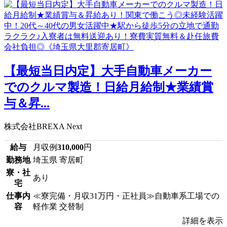
【最短当日内定】大手自動車メーカー
でのクルマ製造！日給月給制★業績賞
与＆昇...
株式会社BREXA Next
給与
月収例
310,000
円
勤務地
埼玉県 寄居町
寮・社
あり
宅
仕事内
≪寮完備・月収31万円・正社員≫自動車系工場での
容
軽作業 交替制
詳細を表示