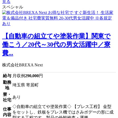
見る
スペシャル
【自動車の組立てや塗装作業】関東で
働こう／20代～30代の男女活躍中／寮
費...
株式会社BREXA Next
給与
月収例
290,000
円
勤務
埼玉県 寄居町
地
寮・
あり
社宅
◇自動車の組立てや塗装作業◇ 【プレス工程】 金型
仕事
をセットし、鉄板をプレス機ではさみボデーの形に成
内容
型する工程です。製品の外観検査・運搬...