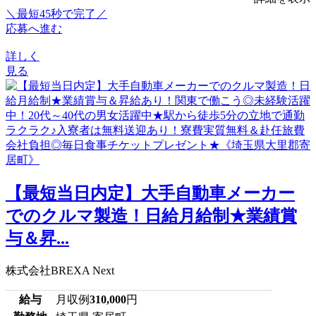
＼最短45秒で完了／
応募へ進む
詳しく
見る
【最短当日内定】大手自動車メーカー
でのクルマ製造！日給月給制★業績賞
与＆昇...
株式会社BREXA Next
給与
月収例
310,000
円