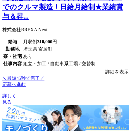
でのクルマ製造！日給月給制★業績賞
与＆昇...
株式会社BREXA Next
給与
月収例
310,000
円
勤務地
埼玉県 寄居町
寮・社宅
あり
仕事内容
組立・加工 / 自動車系工場 / 交替制
詳細を表示
＼最短45秒で完了／
応募へ進む
詳しく
見る