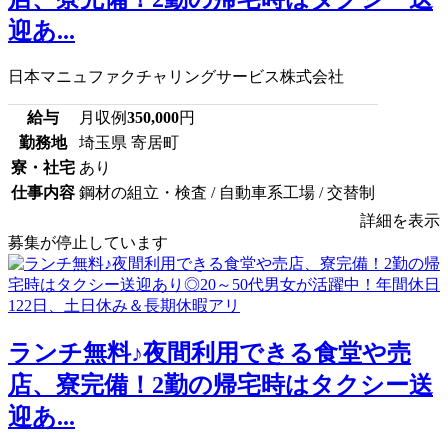
迎あ...
日本マニュファクチャリングサービス株式会社
給与
月収例
350,000
円
勤務地
埼玉県 寄居町
寮・社宅
あり
仕事内容
鋼材の組立・検査 / 自動車系工場 / 交替制
詳細を表示
募集が停止しています
ランチ無料♪夜間利用できる食堂や売
店、寮完備！2勤の帰宅時はタクシー送
迎あ...