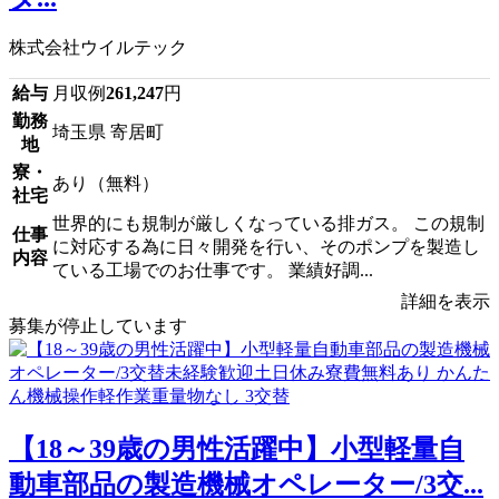
株式会社ウイルテック
給与
月収例
261,247
円
勤務
埼玉県 寄居町
地
寮・
あり（無料）
社宅
世界的にも規制が厳しくなっている排ガス。 この規制
仕事
に対応する為に日々開発を行い、そのポンプを製造し
内容
ている工場でのお仕事です。 業績好調...
詳細を表示
募集が停止しています
【18～39歳の男性活躍中】小型軽量自
動車部品の製造機械オペレーター/3交...