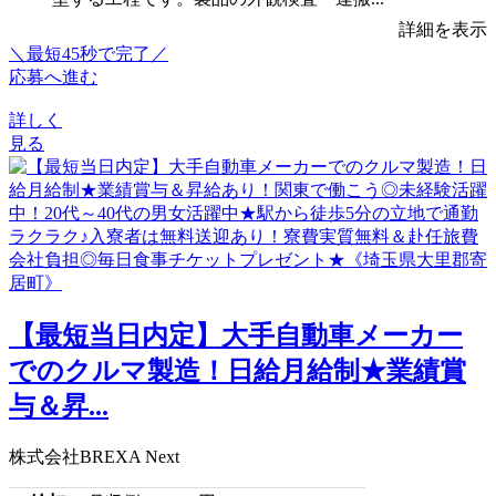
詳細を表示
＼最短45秒で完了／
応募へ進む
詳しく
見る
【最短当日内定】大手自動車メーカー
でのクルマ製造！日給月給制★業績賞
与＆昇...
株式会社BREXA Next