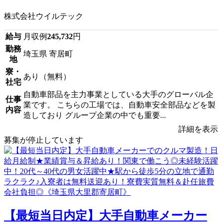
株式会社ウイルテック
給与
月収例
245,732
円
勤務
埼玉県 寄居町
地
寮・
あり（無料）
社宅
自動車部品を主力事業としている大手のグローバル企
仕事
業です。 こちらの工場では、自動車安全部品などを製
内容
造しており グループ企業の中でも重要...
詳細を表示
募集が停止しています
【最短当日内定】大手自動車メーカー