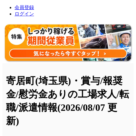
会員登録
ログイン
寄居町(埼玉県)・賞与/報奨
金/慰労金ありの工場求人/転
職/派遣情報
(2026/08/07 更
新)