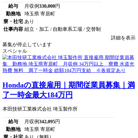
給与
月収例
330,000
円
勤務地
埼玉県 寄居町
寮・社宅
あり
仕事内容
組立・加工 / 自動車系工場 / 交替制
詳細を表示
募集が停止しています
スペシャル
Hondaの直接雇用｜期間従業員募集｜満
了一時金最大184万円
本田技研工業株式会社 埼玉製作所
給与
月収例
342,095
円
勤務地
埼玉県 寄居町
寮・社宅
あり（無料）