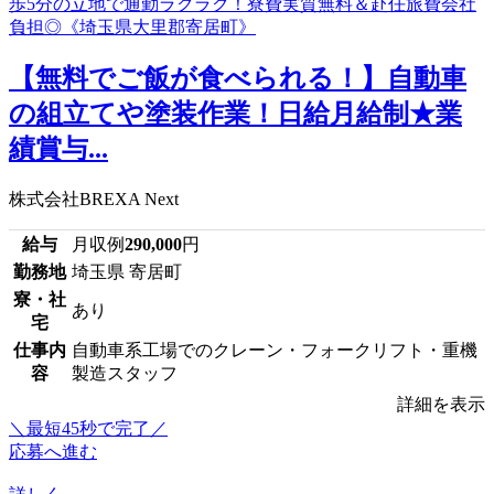
【無料でご飯が食べられる！】自動車
の組立てや塗装作業！日給月給制★業
績賞与...
株式会社BREXA Next
給与
月収例
290,000
円
勤務地
埼玉県 寄居町
寮・社
あり
宅
仕事内
自動車系工場でのクレーン・フォークリフト・重機
容
製造スタッフ
詳細を表示
＼最短45秒で完了／
応募へ進む