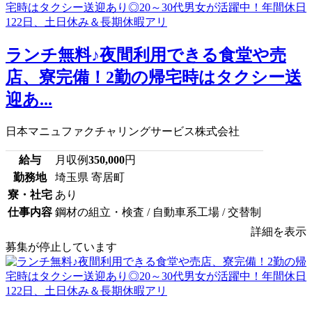
ランチ無料♪夜間利用できる食堂や売
店、寮完備！2勤の帰宅時はタクシー送
迎あ...
日本マニュファクチャリングサービス株式会社
給与
月収例
350,000
円
勤務地
埼玉県 寄居町
寮・社宅
あり
仕事内容
鋼材の組立・検査 / 自動車系工場 / 交替制
詳細を表示
募集が停止しています