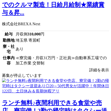
でのクルマ製造！日給月給制★業績賞
与＆昇...
株式会社BREXA Next
給与
月収例
310,000
円
勤務地
埼玉県 寄居町
寮・社
あり
宅
仕事内
≪寮完備・月収31万円・正社員≫自動車系工場での
容
加工作業 交替制
詳細を表示
募集が停止しています
ランチ無料♪夜間利用できる食堂や売
店、寮完備！2勤の帰宅時はタクシー送