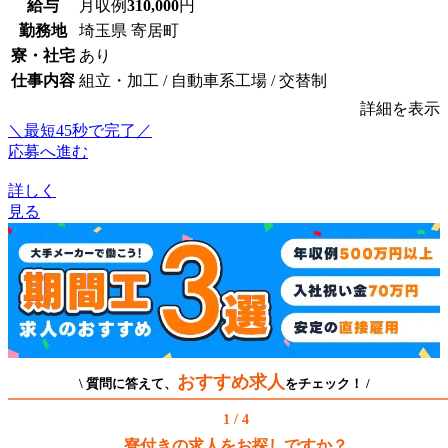
給与
月収例
310,000
円
勤務地
埼玉県 寄居町
寮・社宅
あり
仕事内容
組立・加工 / 自動車系工場 / 交替制
詳細を表示
＼最短45秒で完了／
応募へ進む
詳しく
見る
おすすめ求人
\ 質問に答えて、
をチェック！ /
1 / 4
寮付きの求人をお探しですか？