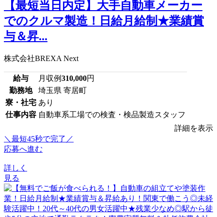
【最短当日内定】大手自動車メーカー
でのクルマ製造！日給月給制★業績賞
与＆昇...
株式会社BREXA Next
給与
月収例
310,000
円
勤務地
埼玉県 寄居町
寮・社宅
あり
仕事内容
自動車系工場での検査・検品製造スタッフ
詳細を表示
＼最短45秒で完了／
応募へ進む
詳しく
見る