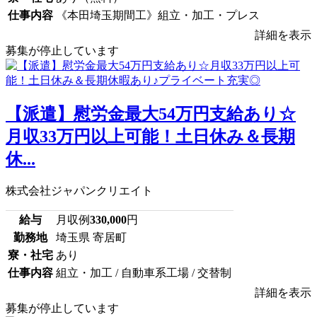
仕事内容
《本田埼玉期間工》組立・加工・プレス
詳細を表示
募集が停止しています
【派遣】慰労金最大54万円支給あり☆
月収33万円以上可能！土日休み＆長期
休...
株式会社ジャパンクリエイト
給与
月収例
330,000
円
勤務地
埼玉県 寄居町
寮・社宅
あり
仕事内容
組立・加工 / 自動車系工場 / 交替制
詳細を表示
募集が停止しています