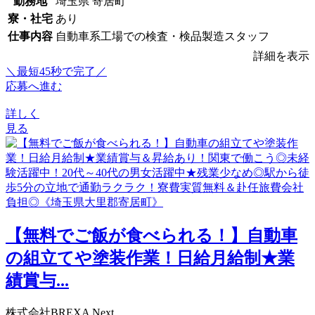
勤務地
埼玉県 寄居町
寮・社宅
あり
仕事内容
自動車系工場での検査・検品製造スタッフ
詳細を表示
＼最短45秒で完了／
応募へ進む
詳しく
見る
【無料でご飯が食べられる！】自動車
の組立てや塗装作業！日給月給制★業
績賞与...
株式会社BREXA Next