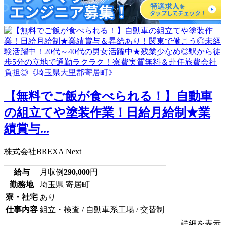
【無料でご飯が食べられる！】自動車
の組立てや塗装作業！日給月給制★業
績賞与...
株式会社BREXA Next
給与
月収例
290,000
円
勤務地
埼玉県 寄居町
寮・社宅
あり
仕事内容
組立・検査 / 自動車系工場 / 交替制
詳細を表示