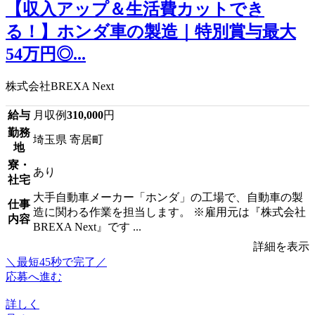
【収入アップ＆生活費カットでき
る！】ホンダ車の製造｜特別賞与最大
54万円◎...
株式会社BREXA Next
給与
月収例
310,000
円
勤務
埼玉県 寄居町
地
寮・
あり
社宅
大手自動車メーカー「ホンダ」の工場で、自動車の製
仕事
造に関わる作業を担当します。 ※雇用元は『株式会社
内容
BREXA Next』です ...
詳細を表示
＼最短45秒で完了／
応募へ進む
詳しく