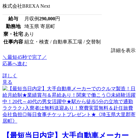
株式会社BREXA Next
給与
月収例
290,000
円
勤務地
埼玉県 寄居町
寮・社宅
あり
仕事内容
組立・検査 / 自動車系工場 / 交替制
詳細を表示
＼最短45秒で完了／
応募へ進む
詳しく
見る
【最短当日内定】大手自動車メーカー