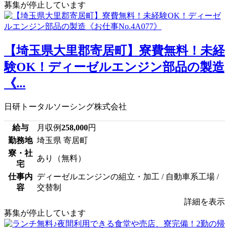
募集が停止しています
【埼玉県大里郡寄居町】寮費無料！未経
験OK！ディーゼルエンジン部品の製造
《...
日研トータルソーシング株式会社
給与
月収例
258,000
円
勤務地
埼玉県 寄居町
寮・社
あり（無料）
宅
仕事内
ディーゼルエンジンの組立・加工 / 自動車系工場 /
容
交替制
詳細を表示
募集が停止しています