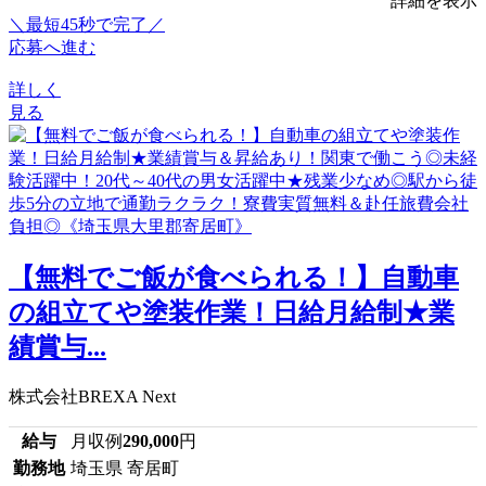
詳細を表示
＼最短45秒で完了／
応募へ進む
詳しく
見る
【無料でご飯が食べられる！】自動車
の組立てや塗装作業！日給月給制★業
績賞与...
株式会社BREXA Next
給与
月収例
290,000
円
勤務地
埼玉県 寄居町