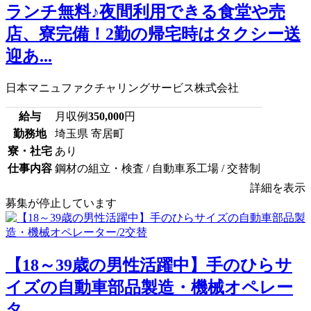
ランチ無料♪夜間利用できる食堂や売
店、寮完備！2勤の帰宅時はタクシー送
迎あ...
日本マニュファクチャリングサービス株式会社
給与
月収例
350,000
円
勤務地
埼玉県 寄居町
寮・社宅
あり
仕事内容
鋼材の組立・検査 / 自動車系工場 / 交替制
詳細を表示
募集が停止しています
【18～39歳の男性活躍中】手のひらサ
イズの自動車部品製造・機械オペレー
タ...