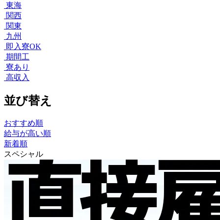
東海
関西
関東
九州
即入寮OK
期間工
寮あり
高収入
並び替え
おすすめ順
給与が高い順
新着順
スペシャル