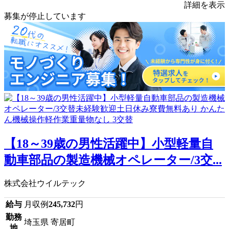
詳細を表示
募集が停止しています
【18～39歳の男性活躍中】小型軽量自
動車部品の製造機械オペレーター/3交...
株式会社ウイルテック
給与
月収例
245,732
円
勤務
埼玉県 寄居町
地