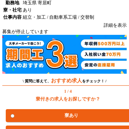
勤務地
埼玉県 寄居町
寮・社宅
あり
仕事内容
組立・加工 / 自動車系工場 / 交替制
詳細を表示
募集が停止しています
おすすめ求人
\ 質問に答えて、
をチェック！ /
1 / 4
寮付きの求人をお探しですか？
寮あり