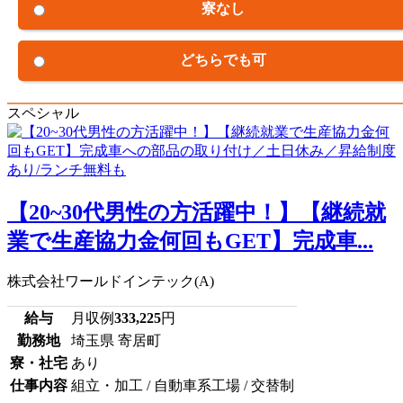
寮なし
どちらでも可
スペシャル
【20~30代男性の方活躍中！】【継続就
業で生産協力金何回もGET】完成車...
株式会社ワールドインテック(A)
給与
月収例
333,225
円
勤務地
埼玉県 寄居町
寮・社宅
あり
仕事内容
組立・加工 / 自動車系工場 / 交替制