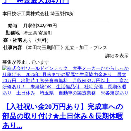
了一時金最大184万円
本田技研工業株式会社 埼玉製作所
給与
月収例
342,095
円
勤務地
埼玉県 寄居町
寮・社宅
あり（無料）
仕事内容
《本田埼玉期間工》組立・加工・プレス
詳細を表示
募集が停止しています
【入社祝い金20万円あり】完成車への
部品の取り付け★土日休み＆長期休暇
あり...