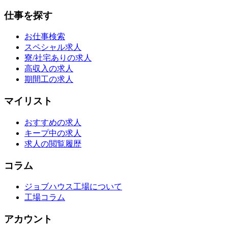
仕事を探す
お仕事検索
スペシャル求人
寮/社宅ありの求人
高収入の求人
期間工の求人
マイリスト
おすすめの求人
キープ中の求人
求人の閲覧履歴
コラム
ジョブハウス工場について
工場コラム
アカウント