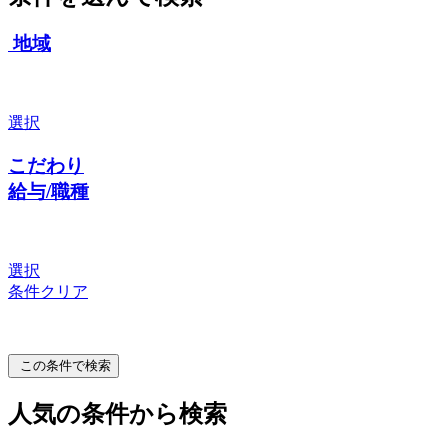
地域
選択
こだわり
給与/職種
選択
条件クリア
この条件で検索
人気の条件から検索