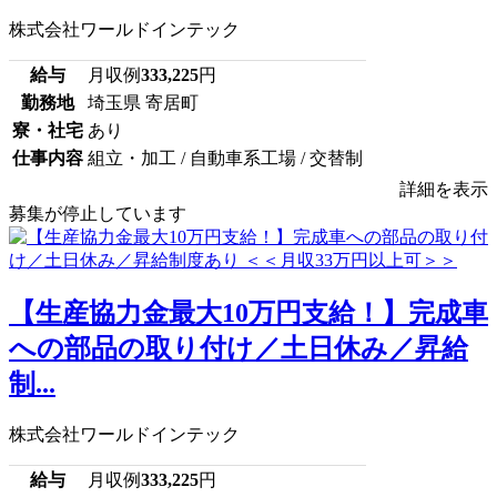
株式会社ワールドインテック
給与
月収例
333,225
円
勤務地
埼玉県 寄居町
寮・社宅
あり
仕事内容
組立・加工 / 自動車系工場 / 交替制
詳細を表示
募集が停止しています
【生産協力金最大10万円支給！】完成車
への部品の取り付け／土日休み／昇給
制...
株式会社ワールドインテック
給与
月収例
333,225
円