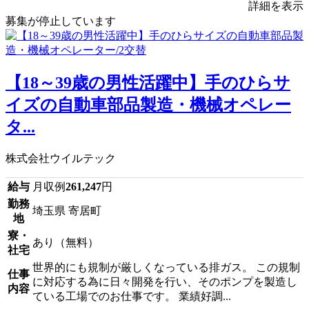
詳細を表示
募集が停止しています
【18～39歳の男性活躍中】手のひらサ
イズの自動車部品製造・機械オペレー
タ...
株式会社ウイルテック
給与
月収例
261,247
円
勤務
埼玉県 寄居町
地
寮・
あり（無料）
社宅
世界的にも規制が厳しくなっている排ガス。 この規制
仕事
に対応する為に日々開発を行い、そのポンプを製造し
内容
ている工場でのお仕事です。 業績好調...