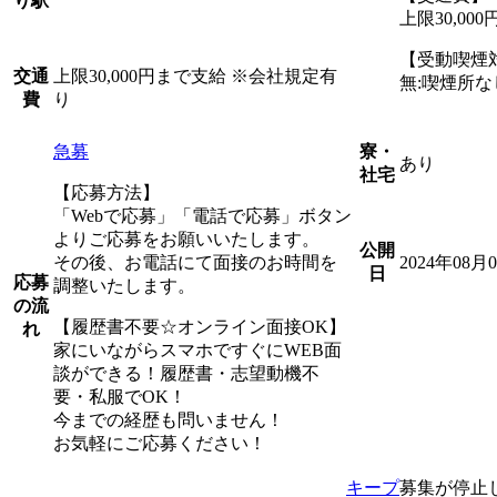
り駅
上限30,0
【受動喫煙
上限30,000円まで支給 ※会社規定有
交通
無:喫煙所な
り
費
急募
寮・
あり
社宅
【応募方法】
「Webで応募」「電話で応募」ボタン
よりご応募をお願いいたします。
公開
その後、お電話にて面接のお時間を
2024年08月
日
応募
調整いたします。
の流
【履歴書不要☆オンライン面接OK】
れ
家にいながらスマホですぐにWEB面
談ができる！履歴書・志望動機不
要・私服でOK！
今までの経歴も問いません！
お気軽にご応募ください！
キープ
募集が停止