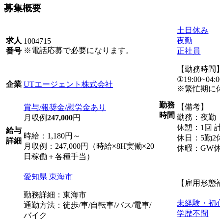
募集概要
土日休み
夜勤
求人
1004715
※電話応募で必要になります。
正社員
番号
【勤務時間
①19:00~04:0
UTエージェント株式会社
企業
※繁忙期に
勤務
【備考】
賞与/報奨金/慰労金あり
時間
勤務：夜勤
月収例
247,000
円
休憩：1回 計
給与
時給：1,180円～
休日：5勤2
詳細
月収例：247,000円（時給×8H実働×20
休暇：GW
日稼働＋各種手当）
愛知県
東海市
【雇用形態
勤務詳細：東海市
未経験・初
通勤方法：徒歩/車/自転車/バス/電車/
学歴不問
バイク