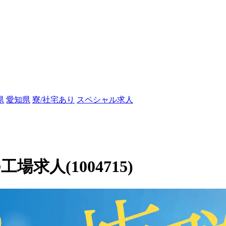
県
愛知県
寮/社宅あり
スペシャル求人
求人(1004715)