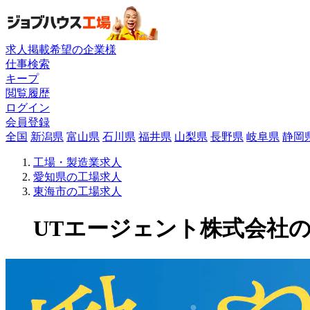
求人掲載希望の企業様
仕事検索
キープ
閲覧履歴
ログイン
会員登録
全国
新潟県
富山県
石川県
福井県
山梨県
長野県
岐阜県
静岡
工場・製造業求人
愛知県の工場求人
東海市の工場求人
UTエージェント株式会社の工場