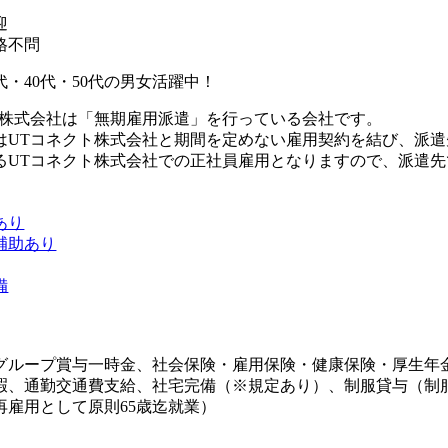
迎
格不問
0代・40代・50代の男女活躍中！
ト株式会社は「無期雇用派遣」を行っている会社です。
はUTコネクト株式会社と期間を定めない雇用契約を結び、派
るUTコネクト株式会社での正社員雇用となりますので、派遣
あり
補助あり
備
グループ賞与一時金、社会保険・雇用保険・健康保険・厚生年
暇、通勤交通費支給、社宅完備（※規定あり）、制服貸与（制
再雇用として原則65歳迄就業）