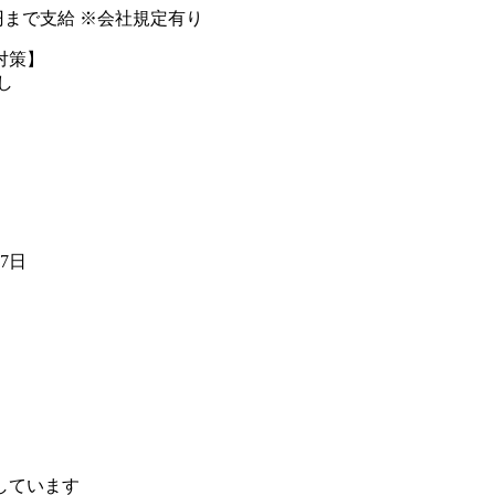
00円まで支給 ※会社規定有り
対策】
し
07日
しています