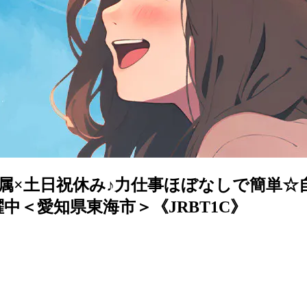
属×土日祝休み♪力仕事ほぼなしで簡単☆
中＜愛知県東海市＞《JRBT1C》