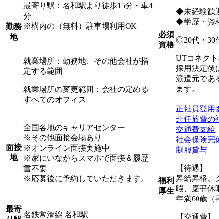
最寄り駅：名和駅より徒歩15分・車4
◆未経験歓
分
◆学歴・資
※構内の（無料）駐車場利用OK
勤務
必須
地
◎20代・3
資格
UTコネク
就業場所：勤務地、その他会社が指
採用決定後
定する範囲
派遣元であ
ます。
就業場所の変更範囲：会社の定める
すべてのオフィス
正社員登用
赴任旅費の
全国各地のキャリアセンター
交通費支給
※その他面接会場あり
社会保険完
面接
※オンライン面接実施中
制服貸与
地
※家にいながらスマホで面接＆履歴
【待遇】
書不要
昇給昇格、
※応募後に予約していただきます。
福利
暇、慶弔休
厚生
年満60歳（
最寄
名鉄常滑線 名和駅
【交通費】