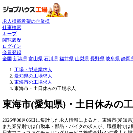
求人掲載希望の企業様
仕事検索
キープ
閲覧履歴
ログイン
会員登録
全国
新潟県
富山県
石川県
福井県
山梨県
長野県
岐阜県
静岡
工場・製造業求人
愛知県の工場求人
東海市の工場求人
東海市・土日休みの工場求人
東海市(愛知県)・土日休みの工
2026年08月06日に集計した求人情報によると、東海市(愛知
また業界別では自動車・部品・バイクの求人が、職種別では
日本マニュファクチャリングサービス株式会社(A)の求人も