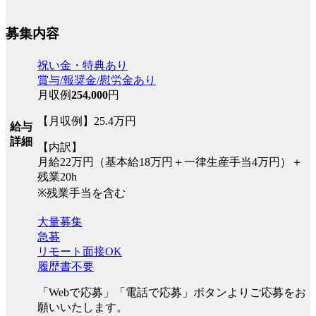
募集内容
祝い金・特典あり
賞与/報奨金/慰労金あり
月収例
254,000
円
【月収例】25.4万円
給与
詳細
【内訳】
月給22万円（基本給18万円＋一律生産手当4万円）＋
残業20h
※残業手当を含む
大量募集
急募
リモート面接OK
履歴書不要
「Webで応募」「電話で応募」ボタンよりご応募をお
願いいたします。