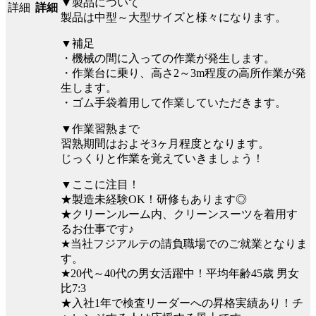
▼製品について
詳細
製品は中型～大型サイズと様々になります。
▼補足
・機械の間に入っての作業が発生します。
・作業台に乗り、高さ2～3m程度の高所作業が発
生します。
・ゴム手袋着用して作業していただきます。
▼作業習熟まで
習熟期間はおよそ3ヶ月程度となります。
じっくりと作業を覚えていきましょう！
▼ここに注目！
★製造未経験OK！研修もあります◎
★クリーンルーム内、クリーンスーツを着用す
るお仕事です♪
★当社フジアルテの請負職場でのご就業となりま
す。
★20代～40代の男女活躍中！平均年齢45歳 男女
比7:3
★入社1年で検査リーダーへの昇格実績あり！チ