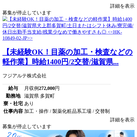
詳細を表示
募集が停止しています
【未経験OK！目薬の加工・検査などの
軽作業】時給1400円/2交替/滋賀県...
フジアルテ株式会社
給与
月収例
272,000
円
勤務地
滋賀県 多賀町
寮・社宅
あり
仕事内容
加工・操作 / 製薬化粧品系工場 / 交替制
詳細を表示
募集が停止しています