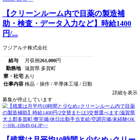
【クリーンルーム内で目薬の製造補
助・検査・データ入力など】時給1400
円/...
フジアルテ株式会社
給与
月収例
261,000
円
勤務地
滋賀県 多賀町
寮・社宅
あり
仕事内容
検品・操作 / 半導体工場 / 日勤
詳細を表示
募集が停止しています
【残業は月平均10時間と少なめ♪クリー