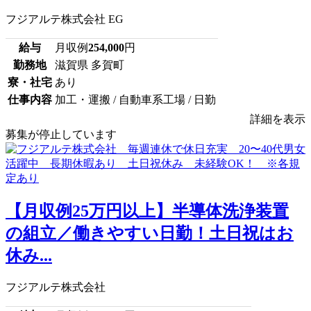
フジアルテ株式会社 EG
給与
月収例
254,000
円
勤務地
滋賀県 多賀町
寮・社宅
あり
仕事内容
加工・運搬 / 自動車系工場 / 日勤
詳細を表示
募集が停止しています
【月収例25万円以上】半導体洗浄装置
の組立／働きやすい日勤！土日祝はお
休み...
フジアルテ株式会社