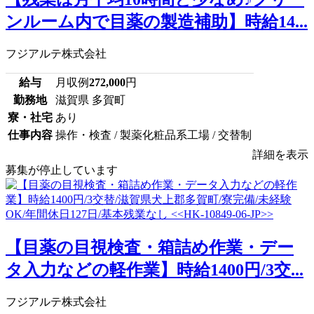
ンルーム内で目薬の製造補助】時給14...
フジアルテ株式会社
給与
月収例
272,000
円
勤務地
滋賀県 多賀町
寮・社宅
あり
仕事内容
操作・検査 / 製薬化粧品系工場 / 交替制
詳細を表示
募集が停止しています
【目薬の目視検査・箱詰め作業・デー
タ入力などの軽作業】時給1400円/3交...
フジアルテ株式会社