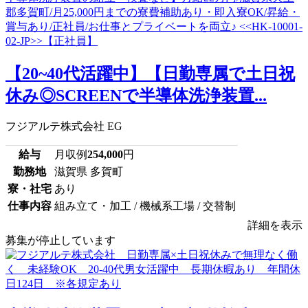
【20~40代活躍中】【日勤専属で土日祝
休み◎SCREENで半導体洗浄装置...
フジアルテ株式会社 EG
給与
月収例
254,000
円
勤務地
滋賀県 多賀町
寮・社宅
あり
仕事内容
組み立て・加工 / 機械系工場 / 交替制
詳細を表示
募集が停止しています