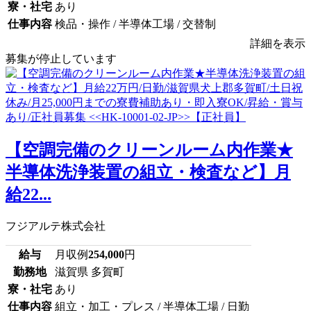
寮・社宅
あり
仕事内容
検品・操作 / 半導体工場 / 交替制
詳細を表示
募集が停止しています
【空調完備のクリーンルーム内作業★
半導体洗浄装置の組立・検査など】月
給22...
フジアルテ株式会社
給与
月収例
254,000
円
勤務地
滋賀県 多賀町
寮・社宅
あり
仕事内容
組立・加工・プレス / 半導体工場 / 日勤