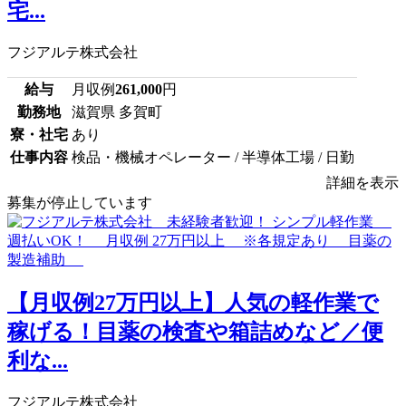
宅...
フジアルテ株式会社
給与
月収例
261,000
円
勤務地
滋賀県 多賀町
寮・社宅
あり
仕事内容
検品・機械オペレーター / 半導体工場 / 日勤
詳細を表示
募集が停止しています
【月収例27万円以上】人気の軽作業で
稼げる！目薬の検査や箱詰めなど／便
利な...
フジアルテ株式会社