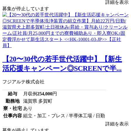
詳細を表示
募集が停止しています
【20〜30代の若手世代活躍中】【新生
活応援キャンペーン◎SCREENで半...
フジアルテ株式会社
給与
月収例
254,000
円
勤務地
滋賀県 多賀町
寮・社宅
あり
仕事内容
組立・加工・プレス / 半導体工場 / 日勤
詳細を表示
募集が停止しています