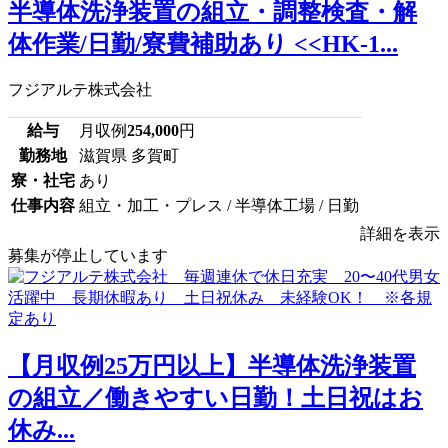
半導体洗浄装置の組立・調整検査・解
体作業/日勤/寮費補助あり <<HK-1...
フジアルテ株式会社
給与
月収例
254,000
円
勤務地
滋賀県 多賀町
寮・社宅
あり
仕事内容
組立・加工・プレス / 半導体工場 / 日勤
詳細を表示
募集が停止しています
【月収例25万円以上】半導体洗浄装置
の組立／働きやすい日勤！土日祝はお
休み...