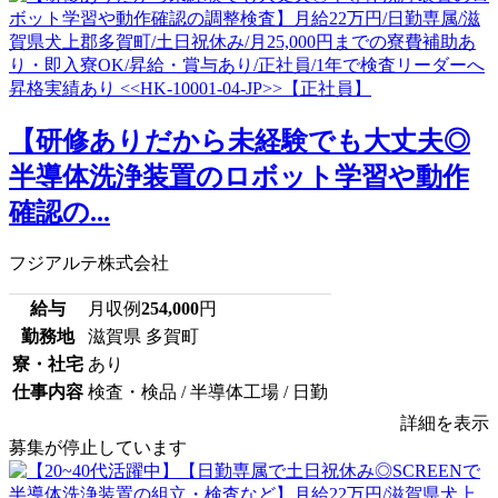
【研修ありだから未経験でも大丈夫◎
半導体洗浄装置のロボット学習や動作
確認の...
フジアルテ株式会社
給与
月収例
254,000
円
勤務地
滋賀県 多賀町
寮・社宅
あり
仕事内容
検査・検品 / 半導体工場 / 日勤
詳細を表示
募集が停止しています