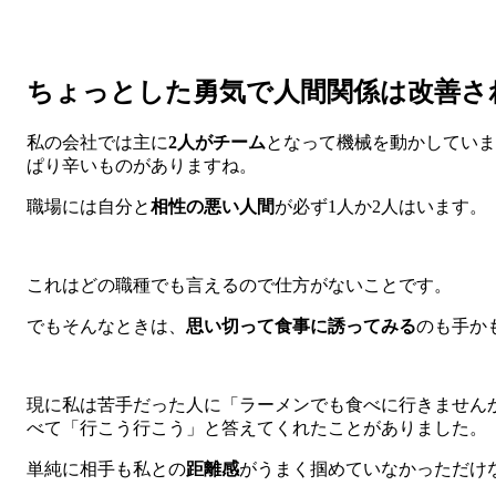
ちょっとした勇気で人間関係は改善さ
私の会社では主に
2人がチーム
となって機械を動かしていま
ぱり辛いものがありますね。
職場には自分と
相性の悪い人間
が必ず1人か2人はいます。
これはどの職種でも言えるので仕方がないことです。
でもそんなときは、
思い切って食事に誘ってみる
のも手か
現に私は苦手だった人に「ラーメンでも食べに行きません
べて「行こう行こう」と答えてくれたことがありました。
単純に相手も私との
距離感
がうまく掴めていなかっただけ