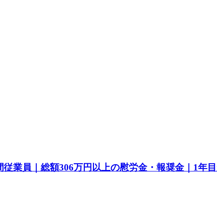
間従業員｜総額306万円以上の慰労金・報奨金｜1年