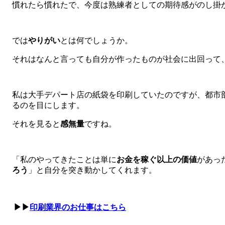
慣れたら慣れたで、今度は熟練者としての期待感がのし掛
では
やりがい
とは何でしょうか。
それはなんと言っても自分が作ったものが社会に出回って
私は大手デパート店の紙袋を印刷していたのですが、都市
るのを目にします。
それを見ると
感無量
ですね。
「私のやってきたことは単に
お
金を稼ぐ以上の価値
があっ
ろう
」と自分を突き動かしてくれます。
▶▶
印刷業界のお仕事はこちら