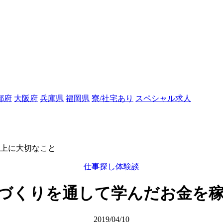
都府
大阪府
兵庫県
福岡県
寮/社宅あり
スペシャル求人
上に大切なこと
仕事探し体験談
づくりを通して学んだお金を
2019/04/10