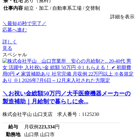
寮・社宅
あり（無料）
仕事内容
組立・加工 / 自動車系工場 / 交替制
詳細を表示
＼最短45秒で完了／
応募へ進む
詳しく
見る
スペシャル
＼お祝い金総額50万円／大手医療機器メーカーの
製造補助｜月給制で暮らしに余...
株式会社平山 山口支店 求人番号：1125230
給与
月収例
223,334
円
勤務地
山口県 山口市