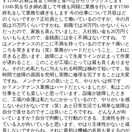
す12:00-お昼は食堂で同僚と食べながらリラックスします
13:00-気を引き締め直して午後も同様に業務を行います17:00
終礼をして業務引継ぎをします 今の仕事について月収はど
のくらいですか？正社員として働いているのですが、今の月
収は35万円くらいですかね。前職では30万円いかないくらい
だったので、家族も喜んでいました。入社祝い金も20万円く
らいもらえたので、金銭面には全く不満はないですね。 で
はメンテナンスのどこに不満を持っているのですか？痛いと
ころを突きますね（笑）業務がハードだということ、これに
尽きると思います。故障によって生産ラインが止まって作業
が遅れること、このことが工場にとっては最も良くありませ
ん。そのため私たちに与えられる時間は極めて短いです。短
時間で故障の原因を究明し実際に修理を完了することは大変
ですね。 メンテナンスの良いところ、やりがいは何です
か？メンテナンス業務はハードだといいましたが、私はこの
仕事をとても楽しいと思っています。設備が故障したとき
に、工場の命運は私たちにかかっているので、やりがいを感
じないわけがないです（笑）あと日常生活でも簡単な故障は
自分で直せるのでそこは良いところですね。 どんな人が向
いていますか？自分で判断して行動のできる、主体性を持っ
ている人が向いていると思います。やはり主体性がないと成
長しないですからね。それに最初は機械の名前も覚えるのが