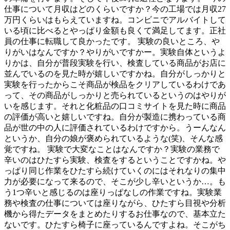
仕事について月収はどのくらいですか？今の工場では月収27
万円くらいはもらえていますね。コンビニでアルバイトして
いる頃に比べるとやっぱり金額も良くて満足してます。正社
員の仕事に転職して良かったです。 実験の良いところ、や
りがいはなんですか？やりがいですかー。実験自体というよ
りかは、自分が普段実験を行い、検査している商品がお店に
並んでいるのを見た時が嬉しいですかね。自分がしっかりと
実験を行ったからこそ商品が検品をクリアしているわけであ
って、その商品がしっかりと売られているというのはやりが
いを感じます。それと化粧品の口コミサイトを見た時に商品
の評価が高いと嬉しいですね。自分が製造に携わっている商
品が世の中の人に評価されているわけですから。うーんなん
というか、自分の娘が褒められているような(笑)、そんな感
覚ですね。 実験で大変なことはなんですか？実験の業務で
辛いのはひたすら実験、検査をするということですかね。や
っぱり同じ作業をひたすら続けていくのにはそれなりの集中
力が必要になって来るので、そこが少し辛いというか…。も
う1つ辛いと感じるのは座りっぱなしの作業ですね。実験業
務や検査の仕事については座りながら、ひたすら目視や分析
機から得たデータをまとめたりするお仕事なので、基本立た
ないです。ひたすら椅子に座っているんですよね。そこがち