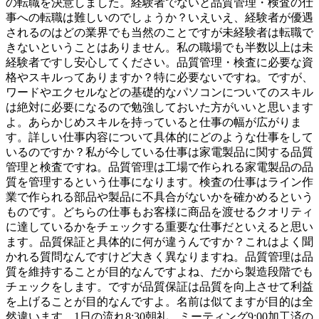
の転職を決意しました。経験者でないと品質管理・検査の仕
事への転職は難しいのでしょうか？いえいえ、経験者が優遇
されるのはどの業界でも当然のことですが未経験者は転職で
きないということはありません。私の職場でも半数以上は未
経験者ですし安心してください。品質管理・検査に必要な資
格やスキルってありますか？特に必要ないですね。ですが、
ワードやエクセルなどの基礎的なパソコンについてのスキル
は絶対に必要になるので勉強しておいた方がいいと思います
よ。あらかじめスキルを持っていると仕事の幅が広がりま
す。詳しい仕事内容について具体的にどのような仕事をして
いるのですか？私が今している仕事は家電製品に関する品質
管理と検査ですね。品質管理は工場で作られる家電製品の品
質を管理するという仕事になります。検査の仕事はライン作
業で作られる部品や製品に不具合がないかを確かめるという
ものです。どちらの仕事もお客様に商品を渡せるクオリティ
に達しているかをチェックする重要な仕事だといえると思い
ます。品質保証と具体的に何が違うんですか？これはよく聞
かれる質問なんですけど大きく異なりますね。品質管理は品
質を維持することが目的なんですよね、だから製造段階でも
チェックをします。ですが品質保証は品質を向上させて利益
を上げることが目的なんですよ。名前は似てますが目的は全
然違います。1日の流れ8:30朝礼、ミーティング9:00加工済の