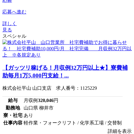
応募
応募へ進む
詳しく
見る
スペシャル
【ガッツリ稼げる！月収例32万円以上★】寮費補
助毎月1万5,000円支給！...
株式会社平山 山口支店 求人番号：1125229
給与
月収例
320,046
円
勤務地
山口県 柳井市
寮・社宅
あり
仕事内容
軽作業・フォークリフト / 化学系工場 / 交替制
詳細を表示