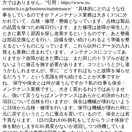
方ではありません。”引用：https://www.os-
semitech.co.jp/business/maintenance/ ”具体的にどのような仕
事をしているのですか？メンテナンス業務は大きく3つに分
かれていて、点検・修理・整備となっています。点検は製品
の品質を保つため毎日行います。また修理は故障が発生した
ときに素早く原因を探し改善するというものです。あと整備
は部品交換などを行い、設備を使い続けられるよう準備を整
えるというものになっています。これら以外にデータの入れ
替えも業務に含まれています。 メンテナンスにコツってあ
りますか？故障が起きた際には、また同じのトラブルが起き
ないように修正を施す必要があります。コツというと少し違
うかもしれませんが、常に「どうすればもっと故障を減らせ
るだろう？」という意識を持ち続けることが大事ですか
ね。 保守や保全とは何が違うんですか？私の仕事も保全・
メンテナンス業務ですし、大きく変わるわけではありませ
ん。強いて言うならばメンテナンスはあらかじめ決められた
項目について点検を行いますが、保全は機械が壊れないよう
に日頃から点検・修理を行います。保守は機械が壊れた時に
元に戻すというところに重点を置いているので、保全とは若
干異なります。 1日の流れ8:00-朝礼をしてからラジオ体操で
体を動かします8:30-異変がないか巡回しつつ待機していま