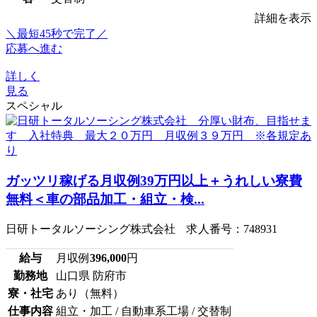
詳細を表示
＼最短45秒で完了／
応募へ進む
詳しく
見る
スペシャル
ガッツリ稼げる月収例39万円以上＋うれしい寮費
無料＜車の部品加工・組立・検...
日研トータルソーシング株式会社 求人番号：748931
給与
月収例
396,000
円
勤務地
山口県 防府市
寮・社宅
あり（無料）
仕事内容
組立・加工 / 自動車系工場 / 交替制