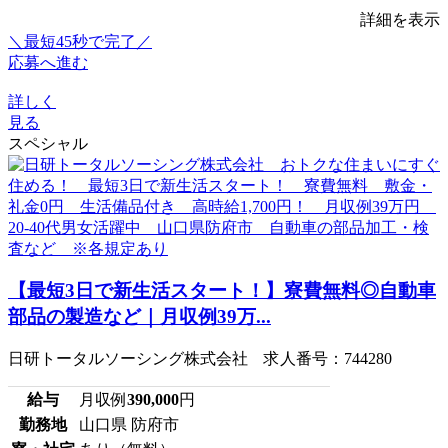
詳細を表示
＼最短45秒で完了／
応募へ進む
詳しく
見る
スペシャル
【最短3日で新生活スタート！】寮費無料◎自動車
部品の製造など｜月収例39万...
日研トータルソーシング株式会社 求人番号：744280
給与
月収例
390,000
円
勤務地
山口県 防府市