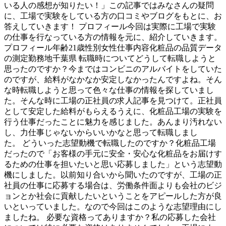
いる人の感想が知りたい！」この記事ではみなさんの疑問
に、工場で実験をしている方の口コミやブログをもとに、お
答えしていきます！ プロフィール今回は実際に工場で実験
の仕事を行なっている方の情報を元に、紹介していきます。
プロフィール年齢21歳性別女性仕事内容化粧品の品質データ
の測定勤務地千葉県 転職時についてどうして転職しようと
思ったのですか？今まではコンビニのアルバイトをしていた
のですが、給料がなかなか安定しなかったんですよね。そん
な時転職しようと思って色々な仕事の情報を探していまし
た。そんな時に工場の正社員の求人記事を見つけて。正社員
として安定した給料がもらえるうえに、化粧品工場の実験を
行う仕事だったことに魅力を感じました。あんまり汚れない
し、力仕事じゃないからいいかなと思って転職しまし
た。 どういった志望動機で転職したのですか？化粧品工場
だったので「お客様の手元に安全・安心な化粧品をお届けす
るための仕事を担いたいと思い応募しました」という志望動
機にしました。以前知り合いから聞いたのですが、工場の正
社員の仕事に応募する場合は、労働条件面よりも会社のビジ
ョンとか社会に貢献したいということをアピールした方が良
いといっていました。なので今回はこのような志望理由にし
ましたね。 必要な資格ってありますか？私の応募した会社