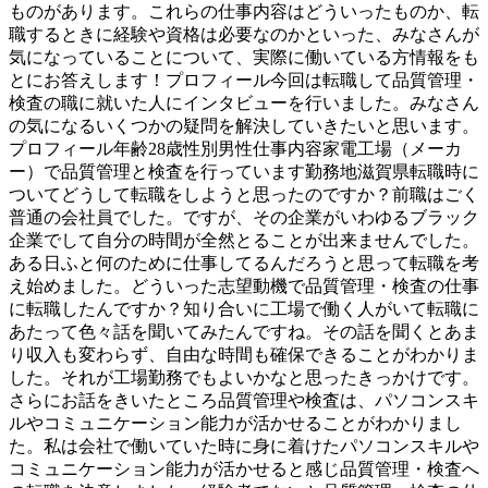
ものがあります。これらの仕事内容はどういったものか、転
職するときに経験や資格は必要なのかといった、みなさんが
気になっていることについて、実際に働いている方情報をも
とにお答えします！プロフィール今回は転職して品質管理・
検査の職に就いた人にインタビューを行いました。みなさん
の気になるいくつかの疑問を解決していきたいと思います。
プロフィール年齢28歳性別男性仕事内容家電工場（メーカ
ー）で品質管理と検査を行っています勤務地滋賀県転職時に
ついてどうして転職をしようと思ったのですか？前職はごく
普通の会社員でした。ですが、その企業がいわゆるブラック
企業でして自分の時間が全然とることが出来ませんでした。
ある日ふと何のために仕事してるんだろうと思って転職を考
え始めました。どういった志望動機で品質管理・検査の仕事
に転職したんですか？知り合いに工場で働く人がいて転職に
あたって色々話を聞いてみたんですね。その話を聞くとあま
り収入も変わらず、自由な時間も確保できることがわかりま
した。それが工場勤務でもよいかなと思ったきっかけです。
さらにお話をきいたところ品質管理や検査は、パソコンスキ
ルやコミュニケーション能力が活かせることがわかりまし
た。私は会社で働いていた時に身に着けたパソコンスキルや
コミュニケーション能力が活かせると感じ品質管理・検査へ