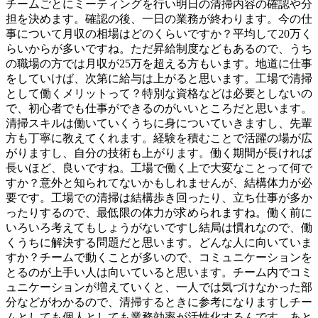
チームごとにミーティングを行い明日の清掃内容の確認や分
担を決めます。確認の後、一日の業務が終わります。今の仕
事について月収の相場はどのくらいですか？平均して20万く
らいからが多いですね。ただ昇給制度などもあるので、うち
の職場の方では月収が25万を超える方もいます。地道に仕事
をしていけば、次第に給与は上がると思います。工場で清掃
として働くメリットって？特別な資格などは必要としないの
で、初心者でも仕事ができるのがいいところだと思います。
清掃スキルは働いていくうちに身についていきますし、先輩
方も丁寧に教えてくれます。経験を積むことで活躍の場が広
がりますし、自分の技術も上がります。働く期間が長ければ
長いほど、良いですね。工場で働く上で大変なことって何で
すか？意外と知られてないかもしれませんが、結構体力が必
要です。工場での清掃は結構歩き回ったり、立ち仕事が多か
ったりするので、最低限の体力が求められますね。働く前に
いろいろ考えてもしょうがないですし結局は慣れなので、働
くうちに解決する問題だと思います。どんな人に向いていま
すか？チームで動くことが多いので、コミュニケーションを
とるのが上手い人は向いていると思います。チーム内でコミ
ュニケーションが増えていくと、一人では気づけなかった部
分などがわかるので、清掃するときに参考になりますしチー
ムとしても個人としても業務効率が活性化するんです。あと