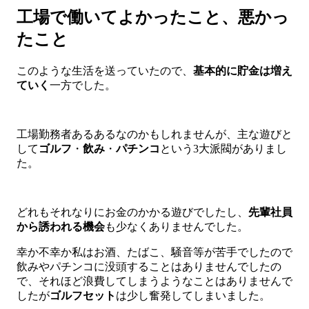
工場で働いてよかったこと、悪かっ
たこと
このような生活を送っていたので、
基本的に貯金は増え
ていく
一方でした。
工場勤務者あるあるなのかもしれませんが、主な遊びと
して
ゴルフ
・
飲み
・
パチンコ
という3大派閥がありまし
た。
どれもそれなりにお金のかかる遊びでしたし、
先輩社員
から
誘われる機会
も少なくありませんでした。
幸か不幸か私はお酒、たばこ、騒音等が苦手でしたので
飲みやパチンコに没頭することはありませんでしたの
で、それほど浪費してしまうようなことはありませんで
したが
ゴルフセット
は少し奮発してしまいました。