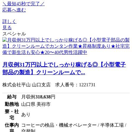
＼最短45秒で完了／
応募へ進む
詳しく
見る
スペシャル
月収例31万円以上でしっかり稼げる◎【小型電子
部品の製造】クリーンルームで...
株式会社平山 山口支店 求人番号：1221731
給与
月収例
318,638
円
勤務地
山口県 美祢市
寮・社
あり
宅
仕事内
コーヒーの検品・機械オペレーター / 半導体工場 /
容
交替制