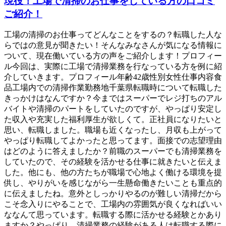
現役！工場で清掃のお仕事をしている方の口コミ
ご紹介！
工場の清掃のお仕事ってどんなことをするの？転職した人な
らではの意見が聞きたい！そんなみなさんが気になる情報に
ついて、現在働いている方の声をご紹介します！プロフィー
ル今回は、実際に工場で清掃業務を行なっている方を例に紹
介していきます。プロフィール年齢42歳性別女性仕事内容食
品工場内での清掃作業勤務地千葉県転職時について転職した
きっかけはなんですか？今まではスーパーでレジ打ちのアル
バイトや清掃のパートをしていたのですが、やっぱり安定し
た収入や充実した福利厚生が欲しくて。正社員になりたいと
思い、転職しました。職場も近くなったし、月収も上がって
やっぱり転職してよかったと思ってます。面接での志望理由
はどのように答えましたか？前職のスーパーでも清掃業務を
していたので、その経験を活かせる仕事に就きたいと伝えま
した。他にも、他の方たちが職場で心地よく働ける環境を提
供し、やりがいを感じながら一生懸命働きたいことも重点的
に伝えましたね。意外としっかりやるのが難しい清掃だから
こそ念入りにやることで、工場内の雰囲気が良くなればいい
ななんて思っています。転職する際に活かせる経験とかあり
ますか？やっぱり、清掃業務の経験がある人は転職する際に