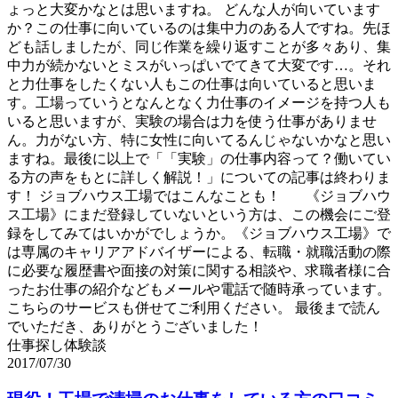
ょっと大変かなとは思いますね。 どんな人が向いています
か？この仕事に向いているのは集中力のある人ですね。先ほ
ども話しましたが、同じ作業を繰り返すことが多々あり、集
中力が続かないとミスがいっぱいでてきて大変です…。それ
と力仕事をしたくない人もこの仕事は向いていると思いま
す。工場っていうとなんとなく力仕事のイメージを持つ人も
いると思いますが、実験の場合は力を使う仕事がありませ
ん。力がない方、特に女性に向いてるんじゃないかなと思い
ますね。最後に以上で「「実験」の仕事内容って？働いてい
る方の声をもとに詳しく解説！」についての記事は終わりま
す！ ジョブハウス工場ではこんなことも！ 《ジョブハウ
ス工場》にまだ登録していないという方は、この機会にご登
録をしてみてはいかがでしょうか。《ジョブハウス工場》で
は専属のキャリアアドバイザーによる、転職・就職活動の際
に必要な履歴書や面接の対策に関する相談や、求職者様に合
ったお仕事の紹介などもメールや電話で随時承っています。
こちらのサービスも併せてご利用ください。 最後まで読ん
でいただき、ありがとうございました！
仕事探し体験談
2017/07/30