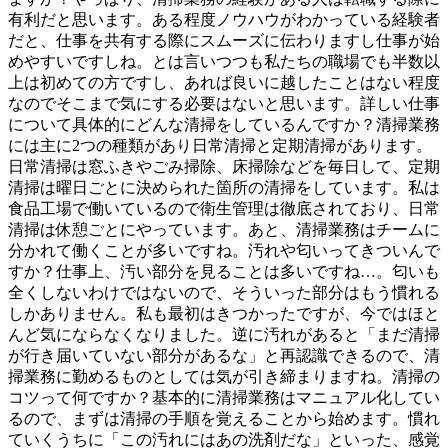
有利だと思います。ある程度ノウハウがわかっている経験者
だと、仕事を共有する際にスムーズに伝わりますし仕事が始
めやすいですしね。とは言いつつも私たちの職場でも半数以
上は初めての方ですし、あれば良いに越したことはない程度
なのでそこまで気にする必要はないと思います。詳しい仕事
について具体的にどんな清掃をしているんですか？清掃業務
には主に2つの種類があり日常清掃と定期清掃があります。
日常清掃は窓ふきやごみ掃除、床掃除などを毎日して、定期
清掃は曜日ごとに決められた箇所の清掃をしています。私は
食品工場で働いているので衛生管理は徹底されており、日常
清掃は休憩ごとにやっています。あと、清掃業務はチームに
分かれて働くことが多いですね。汚れや匂いってきついんで
すか？仕事上、汚い部分を見ることは多いですね…。匂いも
全くしないわけではないので、そういった部分はもう慣れる
しかありません。私も最初はきつかったですが、今ではほと
んど気にならなくなりました。逆に汚れがあると「まだ清掃
が行き届いていない部分があるな」と再認識できるので、清
掃業務に勤めるものとしては気が引き締まりますね。清掃の
コツって何ですか？基本的に清掃業務はマニュアル化してい
るので、まずは清掃の手順を覚えることから始めます。慣れ
ていくうちに「この汚れにはあの洗剤だな」といった、感覚