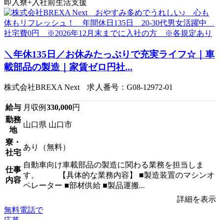
即入寮+入社前生活支援
＼年休135日／お休みたっぷりで充実ライフ☆｜車
載部品の製造｜家賃ゼロ円社...
株式会社BREXA Next 求人番号：G08-12972-01
給与
月収例
330,000
円
勤務
山口県 山口市
地
寮・
あり（無料）
社宅
自動車向け車載部品の製造に関わる業務を担当しま
仕事
す。 【具体的な業務内容】 ■製造装置のマシンオ
内容
ペレーター ■部材供給 ■製品運搬...
詳細を表示
無料電話で