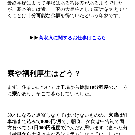
最終学歴によって年収はある程度差があるようでした
が、基本的には皆、一家の大黒柱として家計を支えてい
くことは
十分可能な金額
を得ていたという印象です。
▶▶
高収入に関するお仕事はこちら
寮や福利厚生はどう？
まず、住まいについては工場から
徒歩10分程度
のところ
に
寮
があり、そこで暮らしていました。
30才になると退寮しなくてはいけないものの、
寮費
は駐
車場まで込みで
8000円/月
で、朝食、夕食は申告制で両
方食べても
1日600円程度
で済んだと思います（食べた分
は給料から天引きされるシステムになっていました）。