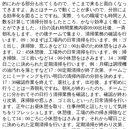
的にわかる部分も出てくるので、そこまで来ると面白くなっ
てきますよ。あとはチームで動くことが多いので、分担によ
る効率化を図ることですね。実際、うちの職場でも時間と人
数を計算して清掃分担をしたところ、かなり効率よく働くこ
とができました。1日の流れ時間業務内容09:00出社後、一斉
朝礼をします。その後チームで集まり、清掃業務の確認を行
います。09：30まずは工場内の日常清掃を行います。例：ゴ
ミ出し、床掃除、窓ふきなど12：00お昼のため休憩をはさみ
ます。12：45休憩後、工場外の日常清掃を行います。例：掃
き掃除、ゴミ拾いなど14：00小休憩をはさみます。14：30曜
日ごとに決められた定期清掃を行います。例：月曜は調理機
の油汚れを落とすなど17：00定期清掃が終了次第、チームご
とにミーティングを行い明日の清掃内容の分担を決めます。
17：30確認作業を終えて、退社します。出社後、まず初めに
行うことは一斉朝礼ですね。朝礼が終わったのち、チームご
とに分かれてその日行う清掃業務を確認します。確認が終わ
り次第、床掃除や窓ふき、ゴミ出しといった日常清掃を行い
ます。正午にお昼休憩を取り、仕事仲間と話したりして気持
ちをリフレッシュします。休憩後、工場の外の掃き掃除など
をして14：00ごろに小休憩をはさみます。それから曜日ごと
に決められた定期清掃を行います。定期清掃が終わり次第、