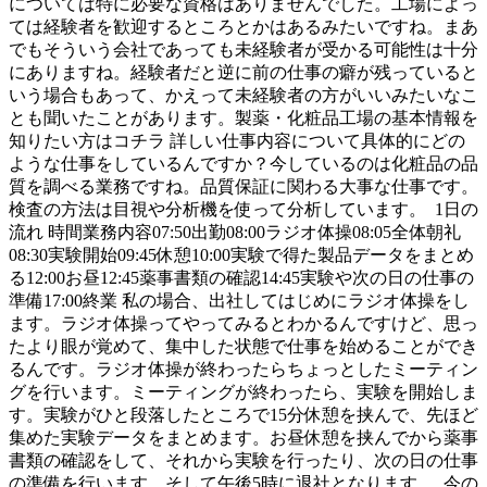
については特に必要な資格はありませんでした。工場によっ
ては経験者を歓迎するところとかはあるみたいですね。まあ
でもそういう会社であっても未経験者が受かる可能性は十分
にありますね。経験者だと逆に前の仕事の癖が残っていると
いう場合もあって、かえって未経験者の方がいいみたいなこ
とも聞いたことがあります。製薬・化粧品工場の基本情報を
知りたい方はコチラ 詳しい仕事内容について具体的にどの
ような仕事をしているんですか？今しているのは化粧品の品
質を調べる業務ですね。品質保証に関わる大事な仕事です。
検査の方法は目視や分析機を使って分析しています。 1日の
流れ 時間業務内容07:50出勤08:00ラジオ体操08:05全体朝礼
08:30実験開始09:45休憩10:00実験で得た製品データをまとめ
る12:00お昼12:45薬事書類の確認14:45実験や次の日の仕事の
準備17:00終業 私の場合、出社してはじめにラジオ体操をし
ます。ラジオ体操ってやってみるとわかるんですけど、思っ
たより眼が覚めて、集中した状態で仕事を始めることができ
るんです。ラジオ体操が終わったらちょっとしたミーティン
グを行います。ミーティングが終わったら、実験を開始しま
す。実験がひと段落したところで15分休憩を挟んで、先ほど
集めた実験データをまとめます。お昼休憩を挟んでから薬事
書類の確認をして、それから実験を行ったり、次の日の仕事
の準備を行います。そして午後5時に退社となります。 今の