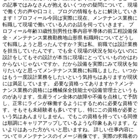
の記事ではみなさんが抱えるいくつかの疑問について、現場
で働く方の声や口コミ、ブログの情報をもとに解決していき
ます！プロフィール今回は実際に現在、メンテナンス業務に
転職して現場で働いている人のお話を伺っていきます。 プ
ロフィール年齢33歳性別男性仕事内容半導体の前工程設備保
全・メンテナンス業務勤務地山形県 転職時についてどうし
て転職しようと思ったんですか？実は私、前職では設計業務
を担当していたんです。でも全く現場の状況を知らないのに
設計をしてもその設計が本当に現場にとっていいものかはわ
からないじゃないですか。だから設備を実際にみて現状を知
りたいなと思ってメンテナンス業務に転職しました。いつか
はもう一度設計業務をしたいという気持ちはありますが現状
には満足しています。 必要な資格ってありますか？メンテ
ナンス業務の資格には機械保全技能士や設備管理士というも
のがあります。生産ライン全体の故障や不備を点検して予防
し、正常にラインが稼働するようにするために必要な資格で
す。そもそも未経験者も多いですし、特にこの資格が必要と
いう気はあんまりしません。でもこの資格を持っている同僚
は順調にキャリアアップしているような印象もあります。な
いよりはあった方がいいと思いますね。 詳しい仕事内容に
ついて※メンテナンスのイメージ画像です。実際の求職者の