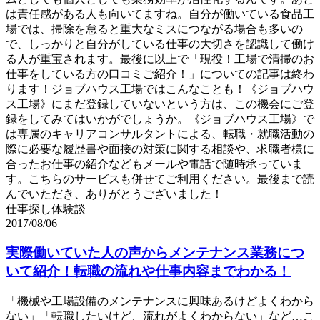
は責任感がある人も向いてますね。自分が働いている食品工
場では、掃除を怠ると重大なミスにつながる場合も多いの
で、しっかりと自分がしている仕事の大切さを認識して働け
る人が重宝されます。最後に以上で「現役！工場で清掃のお
仕事をしている方の口コミご紹介！」についての記事は終わ
ります！ジョブハウス工場ではこんなことも！《ジョブハウ
ス工場》にまだ登録していないという方は、この機会にご登
録をしてみてはいかがでしょうか。《ジョブハウス工場》で
は専属のキャリアコンサルタントによる、転職・就職活動の
際に必要な履歴書や面接の対策に関する相談や、求職者様に
合ったお仕事の紹介などもメールや電話で随時承っていま
す。こちらのサービスも併せてご利用ください。最後まで読
んでいただき、ありがとうございました！
仕事探し体験談
2017/08/06
実際働いていた人の声からメンテナンス業務につ
いて紹介！転職の流れや仕事内容までわかる！
「機械や工場設備のメンテナンスに興味あるけどよくわから
ない」「転職したいけど、流れがよくわからない」など…こ