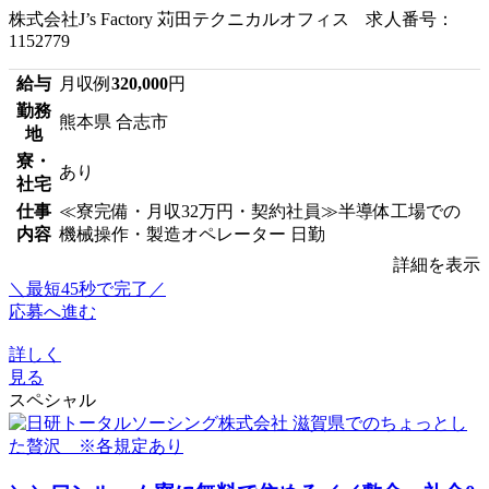
株式会社J’s Factory 苅田テクニカルオフィス 求人番号：
1152779
給与
月収例
320,000
円
勤務
熊本県 合志市
地
寮・
あり
社宅
仕事
≪寮完備・月収32万円・契約社員≫半導体工場での
内容
機械操作・製造オペレーター 日勤
詳細を表示
＼最短45秒で完了／
応募へ進む
詳しく
見る
スペシャル