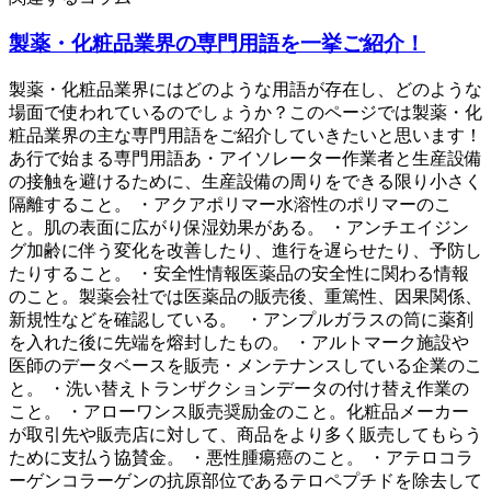
製薬・化粧品業界の専門用語を一挙ご紹介！
製薬・化粧品業界にはどのような用語が存在し、どのような
場面で使われているのでしょうか？このページでは製薬・化
粧品業界の主な専門用語をご紹介していきたいと思います！
あ行で始まる専門用語あ・アイソレーター作業者と生産設備
の接触を避けるために、生産設備の周りをできる限り小さく
隔離すること。 ・アクアポリマー水溶性のポリマーのこ
と。肌の表面に広がり保湿効果がある。 ・アンチエイジン
グ加齢に伴う変化を改善したり、進行を遅らせたり、予防し
たりすること。 ・安全性情報医薬品の安全性に関わる情報
のこと。製薬会社では医薬品の販売後、重篤性、因果関係、
新規性などを確認している。 ・アンプルガラスの筒に薬剤
を入れた後に先端を熔封したもの。 ・アルトマーク施設や
医師のデータベースを販売・メンテナンスしている企業のこ
と。 ・洗い替えトランザクションデータの付け替え作業の
こと。 ・アローワンス販売奨励金のこと。化粧品メーカー
が取引先や販売店に対して、商品をより多く販売してもらう
ために支払う協賛金。 ・悪性腫瘍癌のこと。 ・アテロコラ
ーゲンコラーゲンの抗原部位であるテロペプチドを除去して