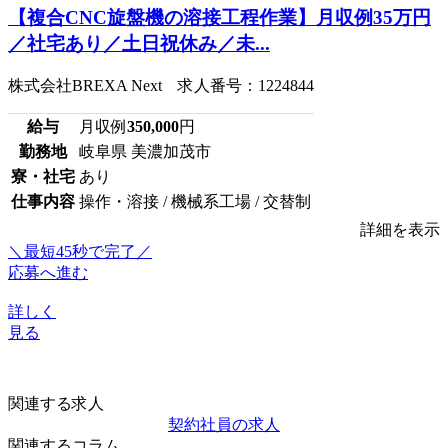
【複合CNC旋盤機の溶接工程作業】月収例35万円
／社宅あり／土日祝休み／未...
株式会社BREXA Next 求人番号：1224844
給与
月収例
350,000
円
勤務地
岐阜県 美濃加茂市
寮・社宅
あり
仕事内容
操作・溶接 / 機械系工場 / 交替制
詳細を表示
＼最短45秒で完了／
応募へ進む
詳しく
見る
関連する求人
契約社員の求人
関連するコラム