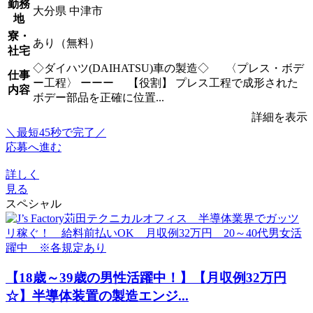
勤務
大分県 中津市
地
寮・
あり（無料）
社宅
◇ダイハツ(DAIHATSU)車の製造◇ 〈プレス・ボデ
仕事
ー工程〉 ーーー 【役割】 プレス工程で成形された
内容
ボデー部品を正確に位置...
詳細を表示
＼最短45秒で完了／
応募へ進む
詳しく
見る
スペシャル
【18歳～39歳の男性活躍中！】【月収例32万円
☆】半導体装置の製造エンジ...