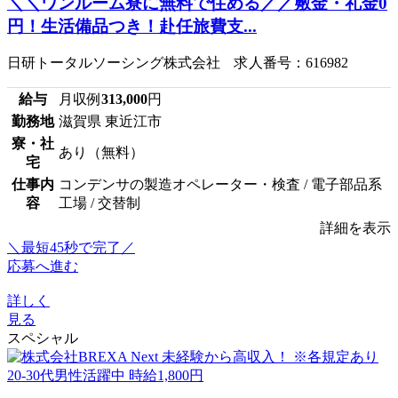
＼＼ワンルーム寮に無料で住める／／敷金・礼金0
円！生活備品つき！赴任旅費支...
日研トータルソーシング株式会社 求人番号：616982
給与
月収例
313,000
円
勤務地
滋賀県 東近江市
寮・社
あり（無料）
宅
仕事内
コンデンサの製造オペレーター・検査 / 電子部品系
容
工場 / 交替制
詳細を表示
＼最短45秒で完了／
応募へ進む
詳しく
見る
スペシャル