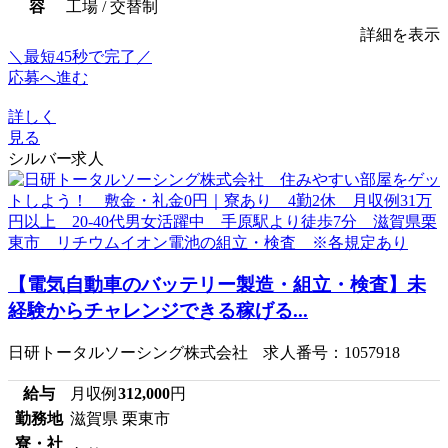
容
工場 / 交替制
詳細を表示
＼最短45秒で完了／
応募へ進む
詳しく
見る
シルバー求人
【電気自動車のバッテリー製造・組立・検査】未
経験からチャレンジできる稼げる...
日研トータルソーシング株式会社 求人番号：1057918
給与
月収例
312,000
円
勤務地
滋賀県 栗東市
寮・社