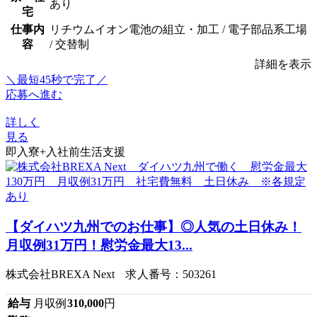
あり
宅
仕事内
リチウムイオン電池の組立・加工 / 電子部品系工場
容
/ 交替制
詳細を表示
＼最短45秒で完了／
応募へ進む
詳しく
見る
即入寮+入社前生活支援
【ダイハツ九州でのお仕事】◎人気の土日休み！
月収例31万円！慰労金最大13...
株式会社BREXA Next 求人番号：503261
給与
月収例
310,000
円