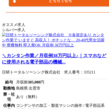
どちらでも可
オススメ求人
シルバー求人
＼カンタン作業／月収例38万円以上♪｜スマホなど
に使用される電子部品の機械...
日研トータルソーシング株式会社 求人番号：335211
給与
月収例
385,000
円
勤務地
島根県 出雲市
寮・社
あり（無料）
宅
仕事内
コンデンサの加工・製造マシンの操作 / 電子部品系