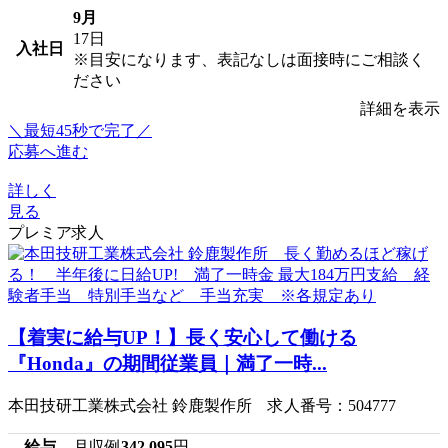
9月
17日
入社日
※目安になります、表記なしは面接時にご相談く
ださい
詳細を表示
＼最短45秒で完了／
応募へ進む
詳しく
見る
プレミア求人
【着実に給与UP！】長く安心して働ける
『Honda』の期間従業員｜満了一時...
本田技研工業株式会社 鈴鹿製作所 求人番号：504777
給与
月収例
342,095
円