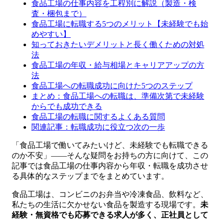
食品工場の仕事内容を工程別に解説（製造・検
査・梱包まで）
食品工場に転職する5つのメリット【未経験でも始
めやすい】
知っておきたいデメリットと長く働くための対処
法
食品工場の年収・給与相場とキャリアアップの方
法
食品工場への転職成功に向けた5つのステップ
まとめ：食品工場への転職は、準備次第で未経験
からでも成功できる
食品工場の転職に関するよくある質問
関連記事：転職成功に役立つ次の一歩
「食品工場で働いてみたいけど、未経験でも転職できる
のか不安」——そんな疑問をお持ちの方に向けて、この
記事では食品工場の仕事内容から年収・転職を成功させ
る具体的なステップまでをまとめています。
食品工場は、コンビニのお弁当や冷凍食品、飲料など、
私たちの生活に欠かせない食品を製造する現場です。
未
経験・無資格でも応募できる求人が多く、正社員として