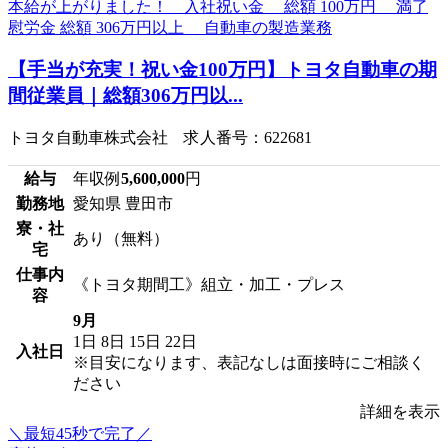
【手当が充実！祝い金100万円】トヨタ自動車の期
間従業員｜総額306万円以...
トヨタ自動車株式会社 求人番号：622681
給与
年収例
5,600,000
円
勤務地
愛知県 豊田市
寮・社
あり（無料）
宅
仕事内
《トヨタ期間工》組立・加工・プレス
容
9月
1日
8日
15日
22日
入社日
※目安になります、表記なしは面接時にご相談く
ださい
詳細を表示
＼最短45秒で完了／