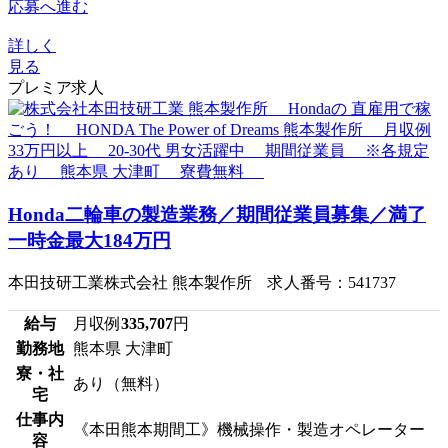
応募へ進む
詳しく
見る
プレミア求人
Honda二輪車の製造業務／期間従業員募集／満了
一時金最大184万円
本田技研工業株式会社 熊本製作所 求人番号：541737
給与
月収例
335,707
円
勤務地
熊本県 大津町
寮・社
あり（無料）
宅
仕事内
《本田熊本期間工》機械操作・製造オペレーター
容