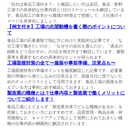
「自分は食品工場向き？」と確認したい方は必読。食品・飲料
工場での具体的な仕事内容と1日のスケジュールを解説していま
す。食品加工の基本から職場の特徴まで把握して、入社後のイ
メージを具体化しましょう。
【例文付き】工場の志望動機を書く際のポイントについ
て
食品工場の応募書類で悩む方に向けた実践的な記事です。「な
ぜ工場で働きたいのか」「なぜその会社を選んだか」「過去の
経験をどう活かすか」の3点を例文付きで解説しています。書類
選考を通過するための具体的なヒントが得られます。
工場面接対策の全て〜服装や事前準備、注意点も〜
工場面接特有の準備ポイントを徹底解説した記事です。必要書
類の準備から身だしなみの注意点まで、面接当日に慌てないた
めのチェックリストとして活用できます。食品工場の面接を控
えている方は事前に必ず確認しておきましょう。
製造業の職種とは？仕事内容と製造業で働くメリットに
ついてご紹介します！
食品工場にとどまらず「製造業全体でどんな職種があるか」を
把握しておきたい方におすすめです。品質管理・商品企画・研
究開発など、キャリアアップ先として視野に入れておきたい職
種の仕事内容が網羅的に解説されています。