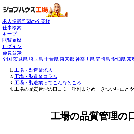
求人掲載希望の企業様
仕事検索
キープ
閲覧履歴
ログイン
会員登録
全国
茨城県
埼玉県
千葉県
東京都
神奈川県
静岡県
愛知県
京
工場・製造業求人
工場・製造業コラム
工場・製造業ってこんなところ
工場の品質管理の口コミ・評判まとめ｜きつい理由とや
工場の品質管理の