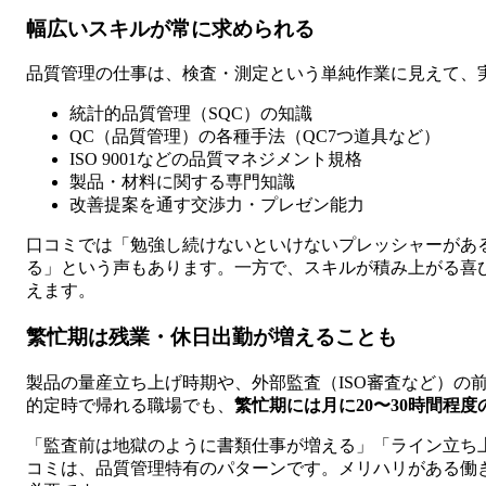
幅広いスキルが常に求められる
品質管理の仕事は、検査・測定という単純作業に見えて、
統計的品質管理（SQC）の知識
QC（品質管理）の各種手法（QC7つ道具など）
ISO 9001などの品質マネジメント規格
製品・材料に関する専門知識
改善提案を通す交渉力・プレゼン能力
口コミでは「勉強し続けないといけないプレッシャーがあ
る」という声もあります。一方で、スキルが積み上がる喜
えます。
繁忙期は残業・休日出勤が増えることも
製品の量産立ち上げ時期や、外部監査（ISO審査など）の
的定時で帰れる職場でも、
繁忙期には月に20〜30時間程
「監査前は地獄のように書類仕事が増える」「ライン立ち
コミは、品質管理特有のパターンです。メリハリがある働