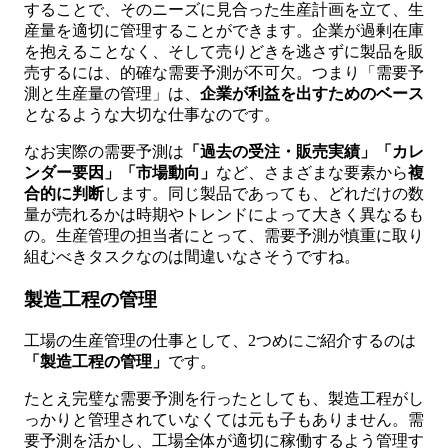
することで、そのニーズに見合った生産計画を立て、生
産量を適切に管理することができます。企業が過剰在庫
を抱えることなく、そして売りどきを逃さずに製品を販
売するには、的確な需要予測が不可欠。つまり「需要予
測と生産量の管理」は、
企業が利益を出すためのベース
となるような大切な仕事なのです。
なお実際の需要予測は
「過去の受注・販売実績」「カレ
ンダー要因」「市場動向」
など、さまざまな要素から
複
合的に判断
します。同じ製品であっても、どれだけの数
量が売れるかは時期やトレンドによって大きく異なるも
の。生産管理の担当者にとって、需要予測が慎重に取り
組むべきタスクなのは間違いなさそうですね。
製造工程の管理
工場の生産管理の仕事として、2つめにご紹介するのは
「製造工程の管理」
です。
たとえ完璧な需要予測を行ったとしても、製造工程がし
っかりと管理されていなくては元も子もありません。需
要予測を活かし、工場全体が適切に稼働するよう管理す