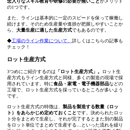
念入りなスキル教育や研修の必要が無いこと
がメリット
の1つです。
また、ラインは基本的に一定のスピードを保って稼働し
続けます。そのため生産量や進捗が把握しやすいことか
ら、
大量生産に適した生産方式
でもあるのです。
◆
工場のライン作業について、
詳しくはこちらの記事も
チェック！
ロット生産方式
3つめにご紹介するのは
「ロット生産方式」。
ロット生
産方式もライン生産方式と同様、多くの製造の現場で採
用されています。特に
食品・家電・電子機器部品
などの
工場で、ロット生産方式を採っているところが多いよう
です。
ロット生産方式の特徴は、
製品を製造する数量（ロッ
ト）をあらかじめ定めておくこと
です。決められたロッ
ト分をまとめて生産し、それが完了するとまた別の製品
をロット単位でまとめて生産する…といった流れを繰り