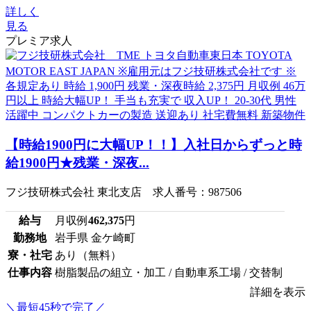
詳しく
見る
プレミア求人
【時給1900円に大幅UP！！】入社日からずっと時
給1900円★残業・深夜...
フジ技研株式会社 東北支店 求人番号：987506
給与
月収例
462,375
円
勤務地
岩手県 金ケ崎町
寮・社宅
あり（無料）
仕事内容
樹脂製品の組立・加工 / 自動車系工場 / 交替制
詳細を表示
＼最短45秒で完了／