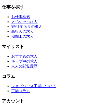
仕事を探す
お仕事検索
スペシャル求人
寮/社宅ありの求人
高収入の求人
期間工の求人
マイリスト
おすすめの求人
キープ中の求人
求人の閲覧履歴
コラム
ジョブハウス工場について
工場コラム
アカウント