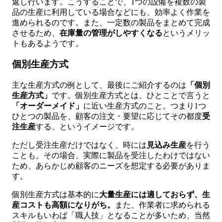
返し行います。こうすることで、1つの設備を複数の製
品の生産に利用している場合などにも、効率よく作業を
進められるのです。また、一定数の製品をまとめて完成
させるため、
在庫量の管理がしやすくなる
というメリッ
トもあるようです。
個別生産方式
主な生産方式の例として、最後にご紹介するのは
「個別
生産方式」
です。個別生産方式とは、ひとことで言うと
「オーダーメイド」
に近い生産方式のこと。つまり1つ
ひとつの製品を、顧客の注文・要望に応じてその都度
受
注生産
する、というイメージです。
ただし受注生産だけではなく、時には
見込み生産
を行う
ことも。その場合、実際に製品を受注したわけではない
ため、あらかじめ顧客のニーズを想定する必要がありま
す。
個別生産方式は基本的に
大量生産には適しておらず、生
産コストも高額になりがち。
また、作業者に求められる
スキルもいわば「職人技」となることが多いため、当然