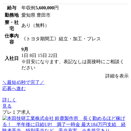
給与
年収例
5,600,000
円
勤務地
愛知県 豊田市
寮・社
あり（無料）
宅
仕事内
《トヨタ期間工》組立・加工・プレス
容
9月
1日
8日
15日
22日
入社日
※目安になります、表記なしは面接時にご相談く
ださい
詳細を表示
＼最短45秒で完了／
応募へ進む
詳しく
見る
プレミア求人