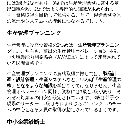
には3級と2級があり、3級では生産管理業務に関する基
礎知識全般、2級ではより専門的な知識が求められま
す。資格取得を目指して勉強することで、製造業務全体
の流れやシステムへの理解につながるでしょう。
生産管理プランニング
生産管理に役立つ資格の2つめは
「生産管理プランニン
グ」。
こちらも、前出の生産管理オペレーション同様、
中央職業能力開発協会（JAVADA）によって運営されて
いる民間資格です。
生産管理プランニングの資格取得に際しては、
製品計
画・設計管理・生産システムなど、いわば「生産管理の
核」となるような知識
を学ばなくてはなりません。生産
管理オペレーション同様、資格には3級と2級があり、そ
れぞれ対象者の目安が設定されています。3級は若手や
現場のリーダー、2級はそれよりさらに1ランク上のチー
ムの中心となる人員の取得が想定されているようです。
中小企業診断士