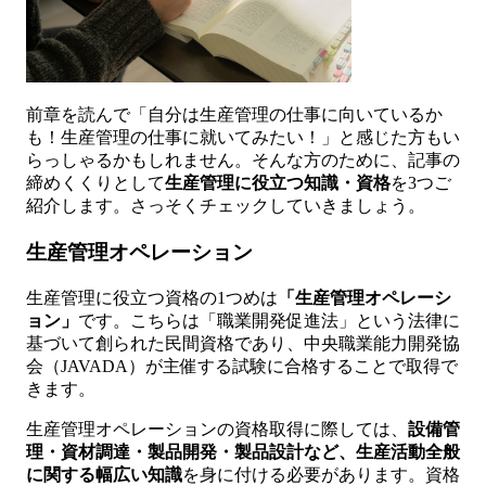
前章を読んで「自分は生産管理の仕事に向いているか
も！生産管理の仕事に就いてみたい！」と感じた方もい
らっしゃるかもしれません。そんな方のために、記事の
締めくくりとして
生産管理に役立つ知識・資格
を3つご
紹介します。さっそくチェックしていきましょう。
生産管理オペレーション
生産管理に役立つ資格の1つめは
「生産管理オペレーシ
ョン」
です。こちらは「職業開発促進法」という法律に
基づいて創られた民間資格であり、中央職業能力開発協
会（JAVADA）が主催する試験に合格することで取得で
きます。
生産管理オペレーションの資格取得に際しては、
設備管
理・資材調達・製品開発・製品設計など、生産活動全般
に関する幅広い知識
を身に付ける必要があります。資格