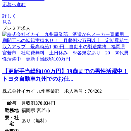
応募へ進む
詳しく
見る
プレミア求人
【更新手当総額100万円】39歳までの男性活躍中！
トヨタ自動車九州でのお仕...
株式会社イカイ 九州事業部 求人番号：704202
給与
月収例
378,834
円
勤務地
福岡県 宮若市
寮・社
あり（無料）
宅