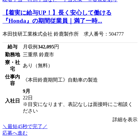
【着実に給与UP！】長く安心して働ける
『Honda』の期間従業員｜満了一時...
本田技研工業株式会社 鈴鹿製作所 求人番号：504777
給与
月収例
342,095
円
勤務地
三重県 鈴鹿市
寮・社
あり（無料）
宅
仕事内
《本田鈴鹿期間工》自動車の製造
容
9月
22日
入社日
※目安になります、表記なしは面接時にご相談く
ださい
詳細を表示
＼最短45秒で完了／
応募へ進む