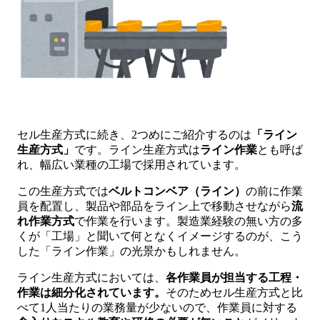
セル生産方式に続き、2つめにご紹介するのは
「ライン
生産方式」
です。ライン生産方式は
ライン作業
とも呼ば
れ、幅広い業種の工場で採用されています。
この生産方式では
ベルトコンベア（ライン）
の前に作業
員を配置し、製品や部品をライン上で移動させながら
流
れ作業方式
で作業を行います。製造業経験の無い方の多
くが「工場」と聞いて何となくイメージするのが、こう
した「ライン作業」の光景かもしれません。
ライン生産方式においては、
各作業員が担当する工程・
作業は細分化されています。
そのためセル生産方式と比
べて1人当たりの業務量が少ないので、作業員に対する