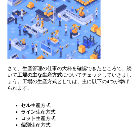
さて、生産管理の仕事の大枠を確認できたところで、続
いて
工場の主な生産方式
についてチェックしていきまし
ょう。工場の生産方式としては、主に以下の4つが挙げ
られます。
セル
生産方式
ライン
生産方式
ロット
生産方式
個別
生産方式