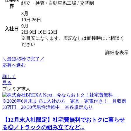
仕事内
組立・検査 / 自動車系工場 / 交替制
容
8月
19日
26日
9月
入社日
2日
9日
16日
23日
※目安になります、表記なしは面接時にご相談く
ださい
詳細を表示
＼最短45秒で完了／
応募へ進む
詳しく
見る
プレミア求人
【12月末入社限定】社宅費無料でおトクに暮らせ
る◎／トラックの組み立てなど...