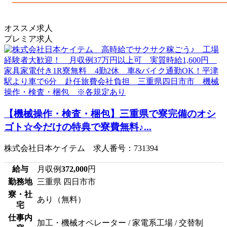
オススメ求人
プレミア求人
【機械操作・検査・梱包】三重県で寮完備のオシ
ゴト☆今だけの特典で寮費無料♪...
株式会社日本ケイテム 求人番号：731394
給与
月収例
372,000
円
勤務地
三重県 四日市市
寮・社
あり（無料）
宅
仕事内
加工・機械オペレーター / 家電系工場 / 交替制