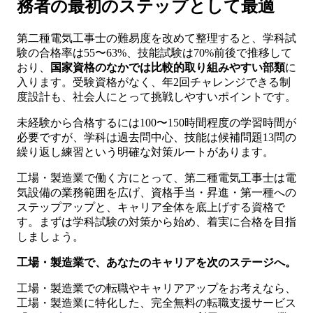
務者の最初のステップとして最適
第二種電気工事士の難易度を改めて整理すると、学科試
験の合格率は55〜63%、技能試験は70%前後で推移して
おり、
国家資格のなかでは比較的取り組みやすい部類
に
入ります。受験資格がなく、年2回チャレンジできる制
度設計も、社会人にとって挑戦しやすいポイントです。
未経験から合格するには100〜150時間程度の学習時間が
必要ですが、学科は過去問中心、技能は候補問題13問の
繰り返し練習という明確な対策ルートがあります。
工場・製造業で働く方にとって、第二種電気工事士は電
気設備の業務範囲を広げ、資格手当・昇進・第一種への
ステップアップと、キャリア全体を底上げする資格で
す。まずは学科試験の対策から始め、着実に合格を目指
しましょう。
工場・製造業で、あなたのキャリアを次のステージへ。
工場・製造業での転職やキャリアアップをお考えなら、
工場・製造業に特化した、完全無料の転職支援サービス