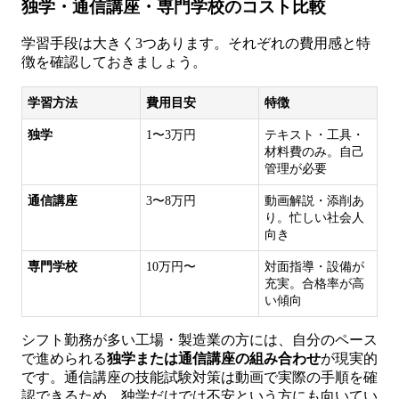
独学・通信講座・専門学校のコスト比較
学習手段は大きく3つあります。それぞれの費用感と特
徴を確認しておきましょう。
学習方法
費用目安
特徴
独学
1〜3万円
テキスト・工具・
材料費のみ。自己
管理が必要
通信講座
3〜8万円
動画解説・添削あ
り。忙しい社会人
向き
専門学校
10万円〜
対面指導・設備が
充実。合格率が高
い傾向
シフト勤務が多い工場・製造業の方には、自分のペース
で進められる
独学または通信講座の組み合わせ
が現実的
です。通信講座の技能試験対策は動画で実際の手順を確
認できるため、独学だけでは不安という方にも向いてい