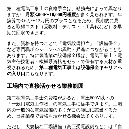
第二種電気工事士の資格手当は、勤務先によって異なり
ますが、
月額3,000〜10,000円程度
が多く見られます。年
換算で3.6万〜12万円のプラスとなるため、長期的に見
ると取得コスト（受験料・テキスト・工具代など）を早
期に回収できます。
また、資格を持つことで「電気設備担当」「設備保全」
など専門職ポジションへの異動・昇進につながることも
あります。特に製造業の設備保全職は、電気工事士・電
気主任技術者・機械系資格をセットで保有する人材が重
視されるため、
第二種電気工事士は設備保全キャリアへ
の入り口
にもなります。
工場内で直接活かせる業務範囲
第二種電気工事士の資格があると、電圧600V以下の
「一般用電気工作物」の電気工事に従事できます。工場
内の一般的な電気設備の多くがこの範囲に該当するた
め、日常業務で資格を活かせる機会は多くあります。
ただし、大規模な工場設備（高圧受電設備など）は「自