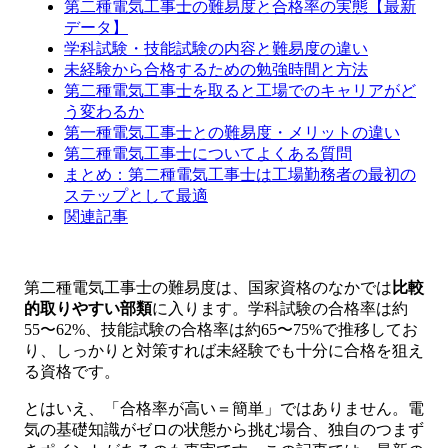
第二種電気工事士の難易度と合格率の実態【最新
データ】
学科試験・技能試験の内容と難易度の違い
未経験から合格するための勉強時間と方法
第二種電気工事士を取ると工場でのキャリアがど
う変わるか
第一種電気工事士との難易度・メリットの違い
第二種電気工事士についてよくある質問
まとめ：第二種電気工事士は工場勤務者の最初の
ステップとして最適
関連記事
第二種電気工事士の難易度は、国家資格のなかでは
比較
的取りやすい部類
に入ります。学科試験の合格率は約
55〜62%、技能試験の合格率は約65〜75%で推移してお
り、しっかりと対策すれば未経験でも十分に合格を狙え
る資格です。
とはいえ、「合格率が高い＝簡単」ではありません。電
気の基礎知識がゼロの状態から挑む場合、独自のつまず