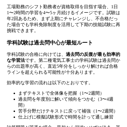
工場勤務のシフト勤務者が資格取得を目指す場合、1日
1〜2時間の学習を4〜5ヶ月続けるイメージです。試験は
年2回あるため、まず上期にチャレンジし、不合格だっ
た場合でも学科免除制度を活用して下期の技能試験に再
挑戦できます。
学科試験は過去問中心が最短ルート
学科試験の合格に向けては、
過去問の反復が最も効率的
な学習法
です。第二種電気工事士の学科試験は過去問か
らの出題率が高く、直近5年分をしっかり解ければ合格
ラインを超えられる可能性が十分あります。
効率的な学習の流れは以下のとおりです。
まずテキストで全体像を把握（1〜2週間）
過去問を年度別に解いて傾向をつかむ（3〜4週
間）
苦手分野だけテキストに戻って補強（1〜2週間）
仕上げに模擬試験形式で時間を計って通し練習