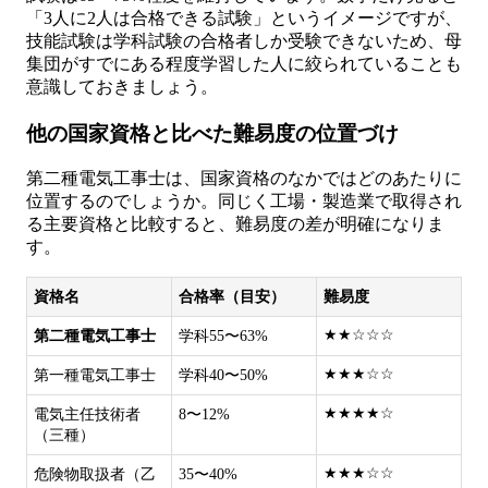
「3人に2人は合格できる試験」というイメージですが、
技能試験は学科試験の合格者しか受験できないため、母
集団がすでにある程度学習した人に絞られていることも
意識しておきましょう。
他の国家資格と比べた難易度の位置づけ
第二種電気工事士は、国家資格のなかではどのあたりに
位置するのでしょうか。同じく工場・製造業で取得され
る主要資格と比較すると、難易度の差が明確になりま
す。
資格名
合格率（目安）
難易度
★★☆☆☆
第二種電気工事士
学科55〜63%
★★★☆☆
第一種電気工事士
学科40〜50%
★★★★☆
電気主任技術者
8〜12%
（三種）
★★★☆☆
危険物取扱者（乙
35〜40%