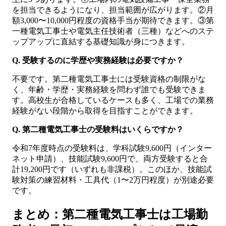
を担当できるようになり、担当範囲が広がります。②月
額3,000〜10,000円程度の資格手当が期待できます。③第
一種電気工事士や電気主任技術者（三種）などへのステ
ップアップに直結する基礎知識が身につきます。
Q. 受験するのに学歴や実務経験は必要ですか？
不要です。第二種電気工事士には受験資格の制限がな
く、年齢・学歴・実務経験を問わず誰でも受験できま
す。高校生が合格しているケースも多く、工場での業務
経験がない段階から取得を目指すことができます。
Q. 第二種電気工事士の受験料はいくらですか？
令和7年度時点の受験料は、学科試験9,600円（インター
ネット申請）、技能試験9,600円で、両方受験すると合
計19,200円です（いずれも非課税）。このほか、技能試
験対策の練習材料・工具代（1〜2万円程度）が別途必要
です。
まとめ：第二種電気工事士は工場勤