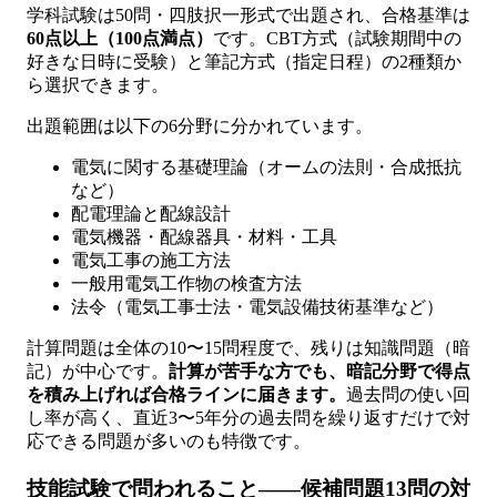
学科試験は50問・四肢択一形式で出題され、合格基準は
60点以上（100点満点）
です。CBT方式（試験期間中の
好きな日時に受験）と筆記方式（指定日程）の2種類か
ら選択できます。
出題範囲は以下の6分野に分かれています。
電気に関する基礎理論（オームの法則・合成抵抗
など）
配電理論と配線設計
電気機器・配線器具・材料・工具
電気工事の施工方法
一般用電気工作物の検査方法
法令（電気工事士法・電気設備技術基準など）
計算問題は全体の10〜15問程度で、残りは知識問題（暗
記）が中心です。
計算が苦手な方でも、暗記分野で得点
を積み上げれば合格ラインに届きます。
過去問の使い回
し率が高く、直近3〜5年分の過去問を繰り返すだけで対
応できる問題が多いのも特徴です。
技能試験で問われること——候補問題13問の対