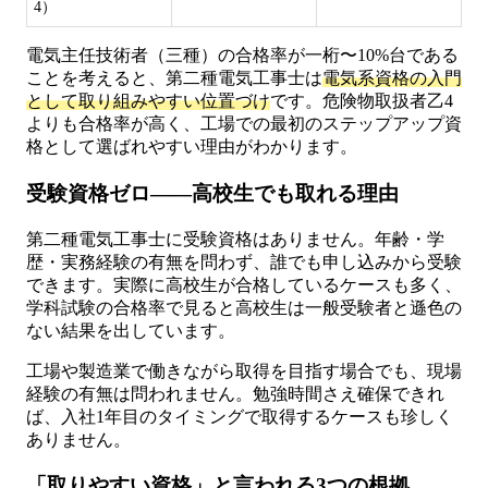
4）
電気主任技術者（三種）の合格率が一桁〜10%台である
ことを考えると、第二種電気工事士は
電気系資格の入門
として取り組みやすい位置づけ
です。危険物取扱者乙4
よりも合格率が高く、工場での最初のステップアップ資
格として選ばれやすい理由がわかります。
受験資格ゼロ——高校生でも取れる理由
第二種電気工事士に受験資格はありません。年齢・学
歴・実務経験の有無を問わず、誰でも申し込みから受験
できます。実際に高校生が合格しているケースも多く、
学科試験の合格率で見ると高校生は一般受験者と遜色の
ない結果を出しています。
工場や製造業で働きながら取得を目指す場合でも、現場
経験の有無は問われません。勉強時間さえ確保できれ
ば、入社1年目のタイミングで取得するケースも珍しく
ありません。
「取りやすい資格」と言われる3つの根拠