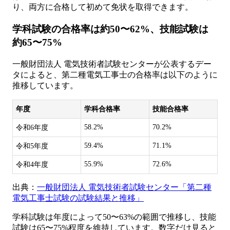
り、両方に合格して初めて免状を取得できます。
学科試験の合格率は約50〜62%、技能試験は
約65〜75%
一般財団法人 電気技術者試験センターが公表するデー
タによると、第二種電気工事士の合格率は以下のように
推移しています。
年度
学科合格率
技能合格率
58.2%
70.2%
令和6年度
59.4%
71.1%
令和5年度
55.9%
72.6%
令和4年度
出典：
一般財団法人 電気技術者試験センター「第二種
電気工事士試験の試験結果と推移」
学科試験は年度によって50〜63%の範囲で推移し、技能
試験は65〜75%程度を維持しています。数字だけ見ると