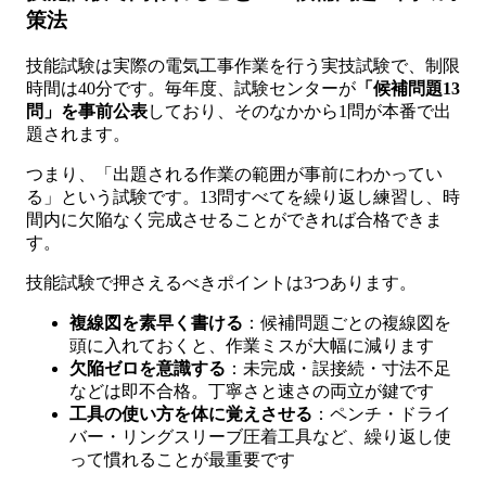
策法
技能試験は実際の電気工事作業を行う実技試験で、制限
時間は40分です。毎年度、試験センターが
「候補問題13
問」を事前公表
しており、そのなかから1問が本番で出
題されます。
つまり、「出題される作業の範囲が事前にわかってい
る」という試験です。13問すべてを繰り返し練習し、時
間内に欠陥なく完成させることができれば合格できま
す。
技能試験で押さえるべきポイントは3つあります。
複線図を素早く書ける
：候補問題ごとの複線図を
頭に入れておくと、作業ミスが大幅に減ります
欠陥ゼロを意識する
：未完成・誤接続・寸法不足
などは即不合格。丁寧さと速さの両立が鍵です
工具の使い方を体に覚えさせる
：ペンチ・ドライ
バー・リングスリーブ圧着工具など、繰り返し使
って慣れることが最重要です