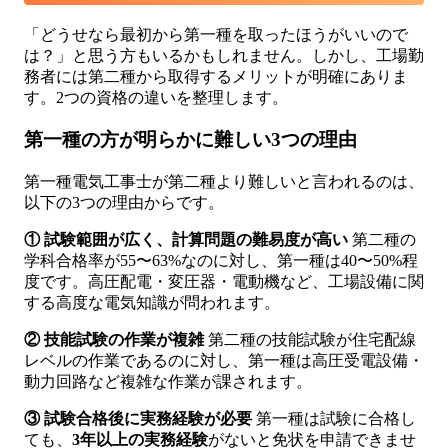
「どうせなら最初から第一種を取ったほうがいいので
は？」と思う方もいるかもしれません。しかし、工場勤
務者には第二種から取得するメリットが明確にありま
す。2つの資格の違いを整理します。
第一種の方が明らかに難しい3つの理由
第一種電気工事士が第二種より難しいと言われるのは、
以下の3つの理由からです。
① 試験範囲が広く、計算問題の難易度が高い
第二種の
学科合格率が55〜63%なのに対し、第一種は40〜50%程
度です。高圧配電・変圧器・電動機など、工場設備に関
する高度な電気知識が問われます。
② 技能試験の作業が複雑
第二種の技能試験が住宅配線
レベルの作業であるのに対し、第一種は高圧受電設備・
動力回路など複雑な作業が課されます。
③ 試験合格後に実務経験が必要
第一種は試験に合格し
ても、
3年以上の実務経験
がないと免状を申請できませ