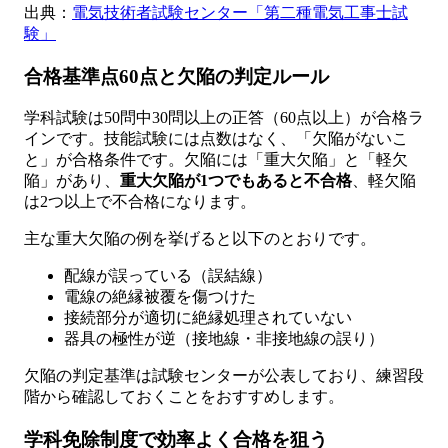
出典：
電気技術者試験センター「第二種電気工事士試
験」
合格基準点60点と欠陥の判定ルール
学科試験は50問中30問以上の正答（60点以上）が合格ラ
インです。技能試験には点数はなく、「欠陥がないこ
と」が合格条件です。欠陥には「重大欠陥」と「軽欠
陥」があり、
重大欠陥が1つでもあると不合格
、軽欠陥
は2つ以上で不合格になります。
主な重大欠陥の例を挙げると以下のとおりです。
配線が誤っている（誤結線）
電線の絶縁被覆を傷つけた
接続部分が適切に絶縁処理されていない
器具の極性が逆（接地線・非接地線の誤り）
欠陥の判定基準は試験センターが公表しており、練習段
階から確認しておくことをおすすめします。
学科免除制度で効率よく合格を狙う