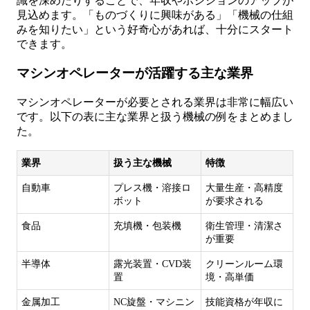
識を深めたりすることで、年収やポジションのアップが
見込めます。「ものづくりに興味がある」「機械の仕組
みを知りたい」という好奇心があれば、十分にスタート
できます。
マシンオペレーターが活躍する主な業界
マシンオペレーターが必要とされる業界は非常に幅広い
です。以下の表に主な業界と扱う機械の例をまとめまし
た。
業界
扱う主な機械
特徴
自動車
プレス機・溶接ロ
大量生産・高精度
ボット
が要求される
食品
充填機・包装機
衛生管理・清潔さ
が重要
半導体
露光装置・CVD装
クリーンルーム環
置
境・高単価
金属加工
NC旋盤・マシニン
技能資格が年収に