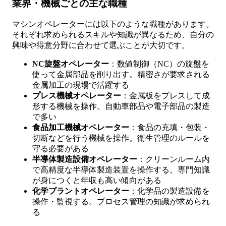
業界・機械ごとの主な職種
マシンオペレーターには以下のような職種があります。
それぞれ求められるスキルや知識が異なるため、自分の
興味や得意分野に合わせて選ぶことが大切です。
NC旋盤オペレーター
：数値制御（NC）の旋盤を
使って金属部品を削り出す。精密さが要求される
金属加工の現場で活躍する
プレス機械オペレーター
：金属板をプレスして成
形する機械を操作。自動車部品や電子部品の製造
で多い
食品加工機械オペレーター
：食品の充填・包装・
切断などを行う機械を操作。衛生管理のルールを
守る必要がある
半導体製造設備オペレーター
：クリーンルーム内
で高精度な半導体製造装置を操作する。専門知識
が身につくと年収も高い傾向がある
化学プラントオペレーター
：化学品の製造設備を
操作・監視する。プロセス管理の知識が求められ
る