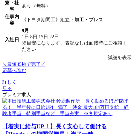
寮・社
あり（無料）
宅
仕事内
《トヨタ期間工》組立・加工・プレス
容
9月
1日
8日
15日
22日
入社日
※目安になります、表記なしは面接時にご相談く
ださい
詳細を表示
＼最短45秒で完了／
応募へ進む
詳しく
見る
プレミア求人
【着実に給与UP！】長く安心して働ける