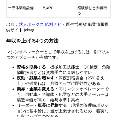
半導体製造設備
約409
経験積むと大幅増
も
出典：
求人ボックス 給料ナビ
・厚生労働省 職業情報提
供サイト jobtag
年収を上げる4つの方法
マシンオペレーターとして年収を上げるには、以下の4
つのアプローチが有効です。
資格を取得する
：機械加工技能士・QC検定・危険
物取扱者などは資格手当に直結しやすい
夜勤・残業を増やす
：深夜割増賃金（25%増以
上）や残業代は、月収アップに即効性がある
業界・企業を変える
：同じマシンオペレーターで
も、自動車・半導体・化学などの大手メーカーは
製造単価が高く、給与水準も高め
リーダー・班長に昇格する
：現場の管理職ポジシ
ョンは基本給に手当が上乗せされるため、着実な
年収アップにつながる