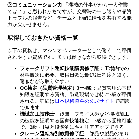
③コミュニケーション力
「機械の仕事だから一人作業
では？」と思われがちですが、交替時の申し送りや品質
トラブルの報告など、チームと正確に情報を共有する能
力が欠かせません。
取得しておきたい資格一覧
以下の資格は、マシンオペレーターとして働く上で評価
されやすい資格です。多くは働きながら取得できます。
フォークリフト運転技能講習修了証
：工場内での
材料搬送に必要。取得日数は最短2日程度と短く、
働きながら取りやすい
QC検定（品質管理検定）3〜4級
：品質管理の基礎
知識を証明する資格。製造現場では特に3級が評価
される。詳細は
日本規格協会の公式サイト
で確認
できます
機械加工技能士
：旋盤・フライス盤など機械加工
の技能を証明する国家技能検定。3級から受検可能
で、2級・1級と段階的にキャリアアップできる
クレーン運転特別教育修了証
：部品や製品の吊り