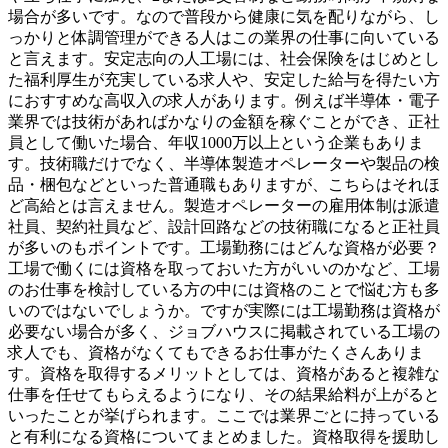
場合が多いです。なので普段から健康に気を配りながら、し
っかりと体調管理ができる人はこの業界の仕事に向いている
と言えます。安定志向の人工場には、社会保険をはじめとし
た福利厚生が充実している求人や、安定した給与を得たい方
におすすめな高収入の求人があります。例えば半導体・電子
業界では技術があればかなりの金額を稼ぐことができ、正社
員として働いた場合、年収1000万以上という企業もありま
す。技術職だけでなく、半導体製造オペレーターや製品の検
品・梱包などといった普通職もありますが、こちらはそれほ
ど高給とは言えません。製造オペレーターの雇用体制は派遣
社員、契約社員など、設計回路などの技術職になると正社員
が多いのもポイントです。工場勤務にはどんな資格が必要？
工場で働くには資格を取っておいた方がいいのかなど、工場
のお仕事を検討している方の中には資格のことで悩む方も多
いのではないでしょうか。ですが実際には工場勤務は資格が
必要ない場合が多く、ジョブハウスに掲載されている工場の
求人でも、資格がなくてもできるお仕事がたくさんありま
す。資格を取得するメリットとしては、資格があると複雑な
仕事を任せてもらえるようになり、その結果給料が上がると
いったことが挙げられます。ここでは業界ごとに持っている
と有利になる資格についてまとめました。資格取得を援助し