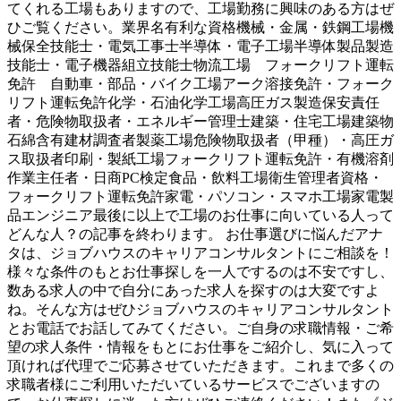
てくれる工場もありますので、工場勤務に興味のある方はぜ
ひご覧ください。業界名有利な資格機械・金属・鉄鋼工場機
械保全技能士・電気工事士半導体・電子工場半導体製品製造
技能士・電子機器組立技能士物流工場 フォークリフト運転
免許 自動車・部品・バイク工場アーク溶接免許・フォーク
リフト運転免許化学・石油化学工場高圧ガス製造保安責任
者・危険物取扱者・エネルギー管理士建築・住宅工場建築物
石綿含有建材調査者製薬工場危険物取扱者（甲種）・高圧ガ
ス取扱者印刷・製紙工場フォークリフト運転免許・有機溶剤
作業主任者・日商PC検定食品・飲料工場衛生管理者資格・
フォークリフト運転免許家電・パソコン・スマホ工場家電製
品エンジニア最後に以上で工場のお仕事に向いている人って
どんな人？の記事を終わります。 お仕事選びに悩んだアナ
タは、ジョブハウスのキャリアコンサルタントにご相談を！
様々な条件のもとお仕事探しを一人でするのは不安ですし、
数ある求人の中で自分にあった求人を探すのは大変ですよ
ね。そんな方はぜひジョブハウスのキャリアコンサルタント
とお電話でお話してみてください。ご自身の求職情報・ご希
望の求人条件・情報をもとにお仕事をご紹介し、気に入って
頂ければ代理でご応募させていただきます。これまで多くの
求職者様にご利用いただいているサービスでございますの