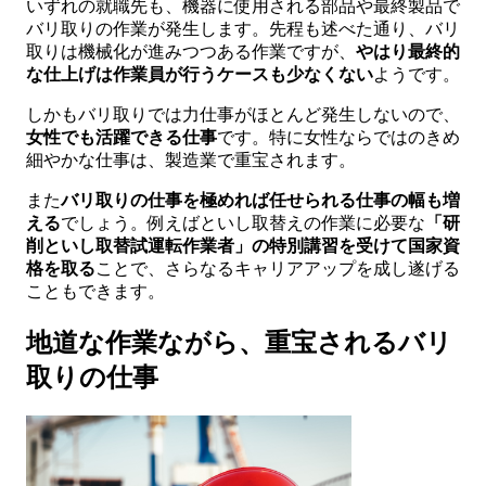
いずれの就職先も、機器に使用される部品や最終製品で
バリ取りの作業が発生します。先程も述べた通り、バリ
取りは機械化が進みつつある作業ですが、
やはり最終的
な仕上げは作業員が行うケースも少なくない
ようです。
しかもバリ取りでは力仕事がほとんど発生しないので、
女性でも活躍できる仕事
です。特に女性ならではのきめ
細やかな仕事は、製造業で重宝されます。
また
バリ取りの仕事を極めれば任せられる仕事の幅も増
える
でしょう。例えばといし取替えの作業に必要な
「研
削といし取替試運転作業者」の特別講習を受けて国家資
格を取る
ことで、さらなるキャリアアップを成し遂げる
こともできます。
地道な作業ながら、重宝されるバリ
取りの仕事