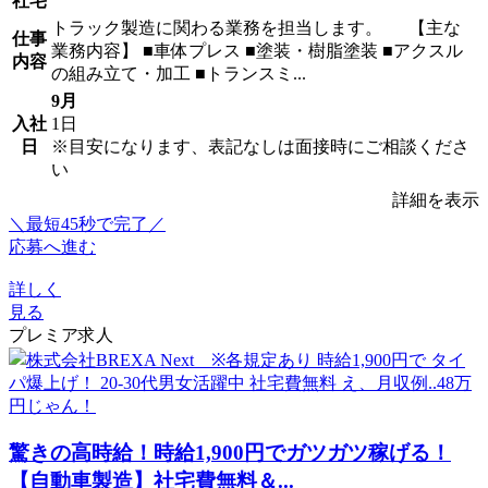
社宅
トラック製造に関わる業務を担当します。 【主な
仕事
業務内容】 ■車体プレス ■塗装・樹脂塗装 ■アクスル
内容
の組み立て・加工 ■トランスミ...
9月
入社
1日
日
※目安になります、表記なしは面接時にご相談くださ
い
詳細を表示
＼最短45秒で完了／
応募へ進む
詳しく
見る
プレミア求人
驚きの高時給！時給1,900円でガツガツ稼げる！
【自動車製造】社宅費無料＆...