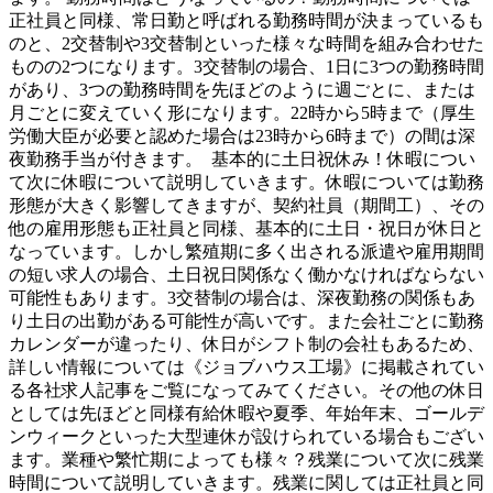
正社員と同様、常日勤と呼ばれる勤務時間が決まっているも
のと、2交替制や3交替制といった様々な時間を組み合わせた
ものの2つになります。3交替制の場合、1日に3つの勤務時間
があり、3つの勤務時間を先ほどのように週ごとに、または
月ごとに変えていく形になります。22時から5時まで（厚生
労働大臣が必要と認めた場合は23時から6時まで）の間は深
夜勤務手当が付きます。 基本的に土日祝休み！休暇につい
て次に休暇について説明していきます。休暇については勤務
形態が大きく影響してきますが、契約社員（期間工）、その
他の雇用形態も正社員と同様、基本的に土日・祝日が休日と
なっています。しかし繁殖期に多く出される派遣や雇用期間
の短い求人の場合、土日祝日関係なく働かなければならない
可能性もあります。3交替制の場合は、深夜勤務の関係もあ
り土日の出勤がある可能性が高いです。また会社ごとに勤務
カレンダーが違ったり、休日がシフト制の会社もあるため、
詳しい情報については《ジョブハウス工場》に掲載されてい
る各社求人記事をご覧になってみてください。その他の休日
としては先ほどと同様有給休暇や夏季、年始年末、ゴールデ
ンウィークといった大型連休が設けられている場合もござい
ます。業種や繁忙期によっても様々？残業について次に残業
時間について説明していきます。残業に関しては正社員と同