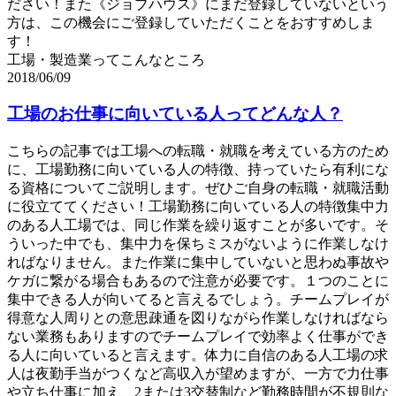
ださい！また《ジョブハウス》にまだ登録していないという
方は、この機会にご登録していただくことをおすすめしま
す！
工場・製造業ってこんなところ
2018/06/09
工場のお仕事に向いている人ってどんな人？
こちらの記事では工場への転職・就職を考えている方のため
に、工場勤務に向いている人の特徴、持っていたら有利にな
る資格についてご説明します。ぜひご自身の転職・就職活動
に役立ててください！工場勤務に向いている人の特徴集中力
のある人工場では、同じ作業を繰り返すことが多いです。そ
ういった中でも、集中力を保ちミスがないように作業しなけ
ればなりません。また作業に集中していないと思わぬ事故や
ケガに繋がる場合もあるので注意が必要です。１つのことに
集中できる人が向いてると言えるでしょう。チームプレイが
得意な人周りとの意思疎通を図りながら作業しなければなら
ない業務もありますのでチームプレイで効率よく仕事ができ
る人に向いていると言えます。体力に自信のある人工場の求
人は夜勤手当がつくなど高収入が望めますが、一方で力仕事
や立ち仕事に加え、2または3交替制など勤務時間が不規則な