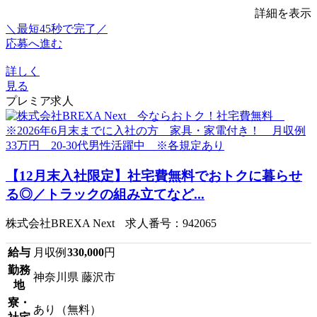
詳細を表示
＼最短45秒で完了／
応募へ進む
詳しく
見る
プレミア求人
【12月末入社限定】社宅費無料でおトクに暮らせ
る◎／トラックの組み立てなど...
株式会社BREXA Next 求人番号：942065
給与
月収例
330,000
円
勤務
神奈川県 藤沢市
地
寮・
あり（無料）