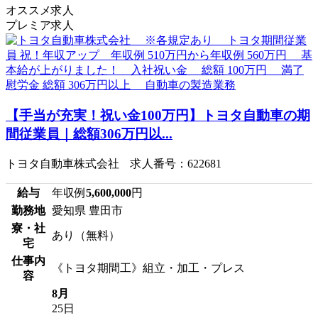
オススメ求人
プレミア求人
【手当が充実！祝い金100万円】トヨタ自動車の期
間従業員｜総額306万円以...
トヨタ自動車株式会社 求人番号：622681
給与
年収例
5,600,000
円
勤務地
愛知県 豊田市
寮・社
あり（無料）
宅
仕事内
《トヨタ期間工》組立・加工・プレス
容
8月
25日