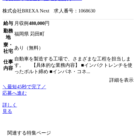
株式会社BREXA Next 求人番号：1068630
給与
月収例
480,000
円
勤務
福岡県 苅田町
地
寮・
あり（無料）
社宅
自動車を製造する工場で、さまざまな工程を担当しま
仕事
す。 【具体的な業務内容】 ■インパクトレンチを使
内容
ったボルト締め ■インパネ・コネ...
詳細を表示
＼最短45秒で完了／
応募へ進む
詳しく
見る
関連する特集ページ