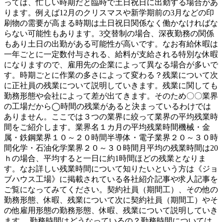
っては、忙しい時期だと臨時で土日祝日に出勤する場合があ
ります。例えば12月のクリスマスや新学期前の3月などの印
刷物の需要が高まる時期は土日祝日関係なく働かなければな
らない可能性もあります。3交替制の場合、深夜勤務の関係
もあり土日の出勤がある可能性が高いです。なお有給休暇は
一年ごとに一定数付与される、給料が支給される特別な休暇
になりますので、雇用先の企業によって異なる場合が多いで
す。時期ごとに作業の多さによって変わる？残業について次
に正社員の残業について説明していきます。残業に関しても
勤務形態や会社によって差が出てきます。そのため〇〇業界
の工場だから◯時間の残業があると決まっているわけでは
ありません。ここでは３つの業界に絞って業界の平均残業時
間をご紹介します。業界名１カ月の平均残業時間機械・金
属・鉄鋼業界１０～２０時間半導体・電子業界２０～３０時
間化学・石油化学業界２０～３０時間月平均の残業時間は20
ｈの場合、平均すると一日に約1時間ほどの残業となりま
す。なお詳しい残業時間について知りたいという方は《ジョ
ブハウス工場》に掲載されている各社紹介記事や求人記事を
ご覧になってみてください。契約社員（期間工）、その他の
勤務形態、休暇、残業について次に契約社員（期間工）やそ
の他雇用形態の勤務形態、休暇、残業について説明していき
ます。 勤務時間はどうなっているの？勤務時間については