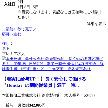
9月
入社日
1日
8日
15日
※目安になります、表記なしは面接時にご相談く
ださい
詳細を表示
＼最短45秒で完了／
応募へ進む
詳しく
見る
プレミア求人
【着実に給与UP！】長く安心して働ける
『Honda』の期間従業員｜満了一時...
本田技研工業株式会社 鈴鹿製作所 求人番号：504777
給与
月収例
342,095
円