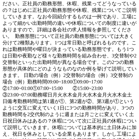
ださい。正社員の勤務形態、休暇、残業ってどうなっている
の？はじめに正社員の勤務形態や休暇、残業についてご説明
していきます。なお今回紹介するものは一例であり、工場に
よって細かい出勤時間の違いや休暇についての制度に違いが
ありますので、詳細は各会社の求人情報を参照してくださ
い。 勤務形態について正社員の勤務形態については大きく
分けて2種類あります。1つは常日勤と呼ばれるものです。こ
れは勤務時間や曜日が決まっている勤務形態です。もう1つ
は日勤や夜勤など様々な勤務時間を組み合わせ、3交替制や2
交替制といった出勤時間が異なる場合です。この2つの勤務
形態が具体的にどのようなものなのか例を挙げて説明してい
きます。 日勤の場合（例）2交替制の場合（例）3交替制の
場合（例）勤務時間09:00~18:00①09:00~17:00
②17:00~01:00①07:00~15:00 ②15:00~23:00
③23:00~07:00勤務曜日月火水木金月火水木金月火水木金土
日備考勤務時間は第1週が①、第2週が②、第3週が①という
ように交互に変えていく1日に3つの勤務時間があり、3つの
勤務時間を2交代制のように週または月ごとに変えていく土
日祝日休みはあるの？休暇について次に正社員の休暇につい
て説明していきます。休暇については基本的に土日休みに加
え、祝日を休みとしている企業もあります。しかし工場によ