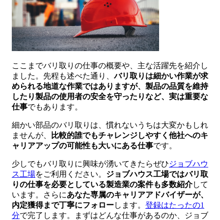
ここまでバリ取りの仕事の概要や、主な活躍先を紹介し
ました。先程も述べた通り、
バリ取りは細かい作業が求
められる地道な作業ではありますが、製品の品質を維持
したり製品の使用者の安全を守ったりなど、実は重要な
仕事
でもあります。
細かい部品のバリ取りは、慣れないうちは大変かもしれ
ませんが、
比較的誰でもチャレンジしやすく他社へのキ
ャリアアップの可能性も大いにある仕事
です。
少しでもバリ取りに興味が湧いてきたらぜひ
ジョブハウ
ス工場
をご利用ください。
ジョブハウス工場ではバリ取
りの仕事を必要としている製造業の案件も多数紹介
して
います。さらに
あなた専属のキャリアアドバイザーが、
内定獲得まで丁寧にフォロー
します。
登録はたったの1
分
で完了します。まずはどんな仕事があるのか、ジョブ