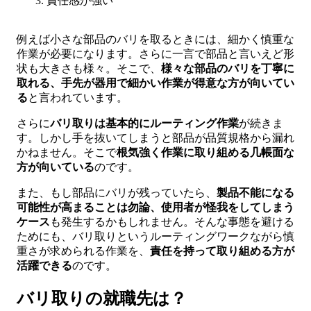
責任感が強い
例えば小さな部品のバリを取るときには、細かく慎重な
作業が必要になります。さらに一言で部品と言いえど形
状も大きさも様々。そこで、
様々な部品のバリを丁寧に
取れる、手先が器用で細かい作業が得意な方が向いてい
る
と言われています。
さらに
バリ取りは基本的にルーティング作業
が続きま
す。しかし手を抜いてしまうと部品が品質規格から漏れ
かねません。そこで
根気強く作業に取り組める几帳面な
方が向いている
のです。
また、もし部品にバリが残っていたら、
製品不能になる
可能性が高まることは勿論、使用者が怪我をしてしまう
ケース
も発生するかもしれません。そんな事態を避ける
ためにも、バリ取りというルーティングワークながら慎
重さが求められる作業を、
責任を持って取り組める方が
活躍できる
のです。
バリ取りの就職先は？