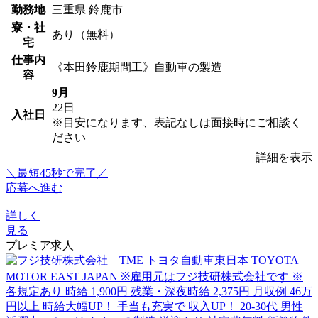
勤務地
三重県 鈴鹿市
寮・社
あり（無料）
宅
仕事内
《本田鈴鹿期間工》自動車の製造
容
9月
22日
入社日
※目安になります、表記なしは面接時にご相談く
ださい
詳細を表示
＼最短45秒で完了／
応募へ進む
詳しく
見る
プレミア求人