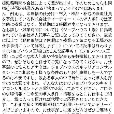
様勤務時間や会社によって差が出ます。そのためこちらも同
様◯時間の残業があると決まっているわけではありませ
ん。例えば、印刷物の仕分け・封入・検品・梱包の派遣社員
を募集している株式会社ティーディーエスの求人条件では基
本的に残業はなく、繁殖期に２時間程度となっております。
なお詳しい残業時間については《ジョブハウス工場》に掲載
されている各社求人記事をご覧になってみてください。最後
に以上で《勤務形態は？休暇は？残業は？気になる工場のお
仕事事情について解説します！》についての記事は終わりま
す! ジョブハウス工場にはこんな記事も！《ジョブハウス工
場》には様々な求人記事や特集記事も多数掲載しております
ので、ぜひそちらも併せてご覧になってみてください。お仕
事選びに悩んだアナタは、ジョブハウスのキャリアコンサル
タントにご相談を！様々な条件のもとお仕事探しを一人です
るのは不安ですし、数ある求人の中で自分にあった求人を探
すのは大変ですよね。そんな方はぜひジョブハウスのキャリ
アコンサルタントとお電話でお話してみてください。ご自身
の求職情報・ご希望の求人条件・情報をもとにお仕事をご紹
介し、気に入って頂ければ代理でご応募させていただきま
す。これまで多くの求職者様にご利用いただいているサービ
スでございますので、お仕事探しに迷った方はぜひご連絡く