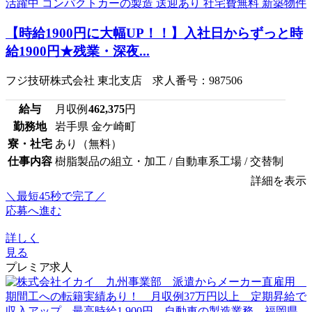
【時給1900円に大幅UP！！】入社日からずっと時
給1900円★残業・深夜...
フジ技研株式会社 東北支店 求人番号：987506
給与
月収例
462,375
円
勤務地
岩手県 金ケ崎町
寮・社宅
あり（無料）
仕事内容
樹脂製品の組立・加工 / 自動車系工場 / 交替制
詳細を表示
＼最短45秒で完了／
応募へ進む
詳しく
見る
プレミア求人