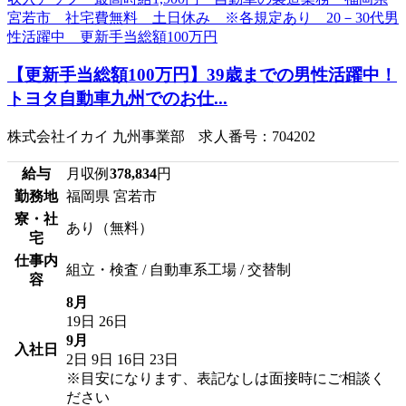
【更新手当総額100万円】39歳までの男性活躍中！
トヨタ自動車九州でのお仕...
株式会社イカイ 九州事業部 求人番号：704202
給与
月収例
378,834
円
勤務地
福岡県 宮若市
寮・社
あり（無料）
宅
仕事内
組立・検査 / 自動車系工場 / 交替制
容
8月
19日
26日
9月
入社日
2日
9日
16日
23日
※目安になります、表記なしは面接時にご相談く
ださい