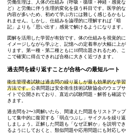
労働生理は、人体の仕組み（呼吸・循環・神経・感覚な
ど）と労働に伴う生理的変化を扱う科目です。医学的な
内容が多いため、初めて学ぶ方には難しく感じるかもし
れません。しかし、仕組みを論理的に理解すれば「暗
記」よりも「思い出す」感覚で解けるようになります。
図解を活用した学習が有効です。体の仕組みを視覚的に
イメージしながら学ぶと、記憶への定着率が大幅に上が
ります。第一種・第二種ともに10問出題されるため、こ
こで確実に得点できれば合格に大きく近づきます。
過去問を繰り返すことが合格への最短ルート
衛生管理者試験は過去問の繰り返しが最も効果的な学習
方法です。
公表問題は安全衛生技術試験協会のウェブサ
イトで公開されており、直近の試験問題・解答も確認で
きます。
過去問を2〜3周解いたら、間違えた問題をリストアップ
して集中的に復習する「弱点つぶし」サイクルを繰り返
しましょう。正解した問題も「なぜ正解か」を説明でき
るようにしておくと、類似問題や応用問題にも対応しや