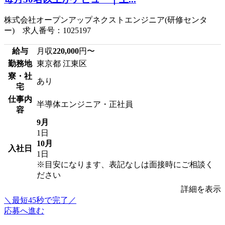
株式会社オープンアップネクストエンジニア(研修センタ
ー) 求人番号：1025197
給与
月収
220,000
円〜
勤務地
東京都 江東区
寮・社
あり
宅
仕事内
半導体エンジニア・正社員
容
9月
1日
10月
入社日
1日
※目安になります、表記なしは面接時にご相談く
ださい
詳細を表示
＼最短45秒で完了／
応募へ進む