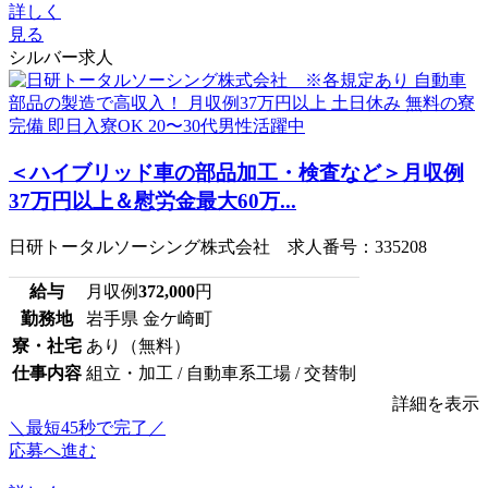
詳しく
見る
シルバー求人
＜ハイブリッド車の部品加工・検査など＞月収例
37万円以上＆慰労金最大60万...
日研トータルソーシング株式会社 求人番号：335208
給与
月収例
372,000
円
勤務地
岩手県 金ケ崎町
寮・社宅
あり（無料）
仕事内容
組立・加工 / 自動車系工場 / 交替制
詳細を表示
＼最短45秒で完了／
応募へ進む