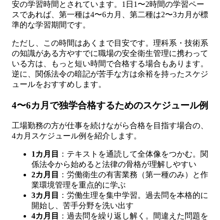
安の学習時間とされています。1日1〜2時間の学習ペー
スであれば、第一種は4〜6カ月、第二種は2〜3カ月が標
準的な学習期間です。
ただし、この時間はあくまで目安です。理科系・技術系
の知識がある方やすでに職場の安全衛生管理に携わって
いる方は、もっと短い時間で合格する場合もあります。
逆に、関係法令の暗記が苦手な方は余裕を持ったスケジ
ュールをおすすめします。
4〜6カ月で独学合格するためのスケジュール例
工場勤務の方が仕事を続けながら合格を目指す場合の、
4カ月スケジュール例を紹介します。
1カ月目
：テキストを通読して全体像をつかむ。関
係法令から始めると法律の骨格が理解しやすい
2カ月目
：労働衛生の有害業務（第一種のみ）と作
業環境管理を重点的に学ぶ
3カ月目
：労働生理を集中学習。過去問を本格的に
開始し、苦手分野を洗い出す
4カ月目
：過去問を繰り返し解く。間違えた問題を