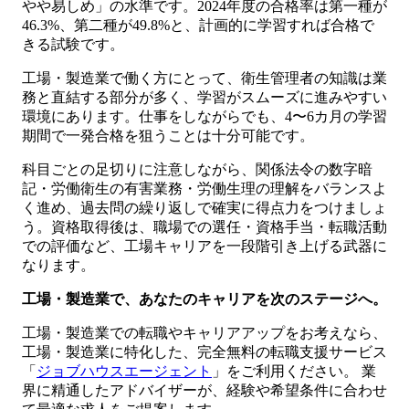
やや易しめ」の水準です。2024年度の合格率は第一種が
46.3%、第二種が49.8%と、計画的に学習すれば合格で
きる試験です。
工場・製造業で働く方にとって、衛生管理者の知識は業
務と直結する部分が多く、学習がスムーズに進みやすい
環境にあります。仕事をしながらでも、4〜6カ月の学習
期間で一発合格を狙うことは十分可能です。
科目ごとの足切りに注意しながら、関係法令の数字暗
記・労働衛生の有害業務・労働生理の理解をバランスよ
く進め、過去問の繰り返しで確実に得点力をつけましょ
う。資格取得後は、職場での選任・資格手当・転職活動
での評価など、工場キャリアを一段階引き上げる武器に
なります。
工場・製造業で、あなたのキャリアを次のステージへ。
工場・製造業での転職やキャリアアップをお考えなら、
工場・製造業に特化した、完全無料の転職支援サービス
「
ジョブハウスエージェント
」をご利用ください。 業
界に精通したアドバイザーが、経験や希望条件に合わせ