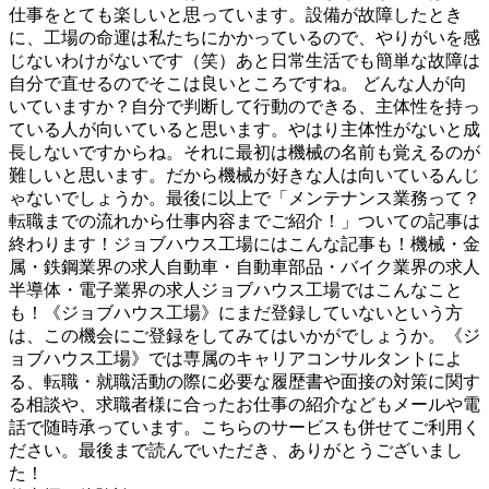
仕事をとても楽しいと思っています。設備が故障したとき
に、工場の命運は私たちにかかっているので、やりがいを感
じないわけがないです（笑）あと日常生活でも簡単な故障は
自分で直せるのでそこは良いところですね。 どんな人が向
いていますか？自分で判断して行動のできる、主体性を持っ
ている人が向いていると思います。やはり主体性がないと成
長しないですからね。それに最初は機械の名前も覚えるのが
難しいと思います。だから機械が好きな人は向いているんじ
ゃないでしょうか。最後に以上で「メンテナンス業務って？
転職までの流れから仕事内容までご紹介！」ついての記事は
終わります！ジョブハウス工場にはこんな記事も！機械・金
属・鉄鋼業界の求人自動車・自動車部品・バイク業界の求人
半導体・電子業界の求人ジョブハウス工場ではこんなこと
も！《ジョブハウス工場》にまだ登録していないという方
は、この機会にご登録をしてみてはいかがでしょうか。《ジ
ョブハウス工場》では専属のキャリアコンサルタントによ
る、転職・就職活動の際に必要な履歴書や面接の対策に関す
る相談や、求職者様に合ったお仕事の紹介などもメールや電
話で随時承っています。こちらのサービスも併せてご利用く
ださい。最後まで読んでいただき、ありがとうございまし
た！