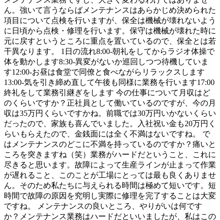
ん。強いて言うならばメンテナンスはあらかじめ決められた
項目について点検を行いますが、保全は機械が壊れないよう
に日頃から点検・修理を行います。保守は機械が壊れた時に
元に戻すというところに重点を置いているので、保全とは若
干異なります。 1日の流れ8:00-朝礼をしてからラジオ体操で
体を動かします8:30-異変がないか巡回しつつ待機していま
す12:00-お昼は食堂で同僚と食べながらリラックスします
13:00-気を引き締め直して午後も同様に業務を行います17:00
終礼をして業務引継ぎをします 今の仕事について月収はど
のくらいですか？正社員として働いているのですが、今の月
収は35万円くらいですかね。前職では30万円いかないくらい
だったので、家族も喜んでいました。入社祝い金も20万円く
らいもらえたので、金銭面には全く不満はないですね。 で
はメンテナンスのどこに不満を持っているのですか？痛いと
ころを突きますね（笑）業務がハードだということ、これに
尽きると思います。故障によって生産ラインが止まって作業
が遅れること、このことが工場にとっては最も良くありませ
ん。そのため私たちに与えられる時間は極めて短いです。短
時間で故障の原因を究明し実際に修理を完了することは大変
ですね。 メンテナンスの良いところ、やりがいは何です
か？メンテナンス業務はハードだといいましたが、私はこの