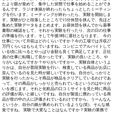
たより眼が覚めて、集中した状態で仕事を始めることができ
るんです。ラジオ体操が終わったらちょっとしたミーティン
グを行います。ミーティングが終わったら、実験を開始しま
す。実験がひと段落したところで15分休憩を挟んで、先ほど
集めた実験データをまとめます。お昼休憩を挟んでから薬事
書類の確認をして、それから実験を行ったり、次の日の仕事
の準備を行います。そして午後5時に退社となります。 今の
仕事について月収はどのくらいですか？今の工場では月収27
万円くらいはもらえていますね。コンビニでアルバイトして
いる頃に比べるとやっぱり金額も良くて満足してます。正社
員の仕事に転職して良かったです。 実験の良いところ、や
りがいはなんですか？やりがいですかー。実験自体というよ
りかは、自分が普段実験を行い、検査している商品がお店に
並んでいるのを見た時が嬉しいですかね。自分がしっかりと
実験を行ったからこそ商品が検品をクリアしているわけであ
って、その商品がしっかりと売られているというのはやりが
いを感じます。それと化粧品の口コミサイトを見た時に商品
の評価が高いと嬉しいですね。自分が製造に携わっている商
品が世の中の人に評価されているわけですから。うーんなん
というか、自分の娘が褒められているような(笑)、そんな感
覚ですね。 実験で大変なことはなんですか？実験の業務で