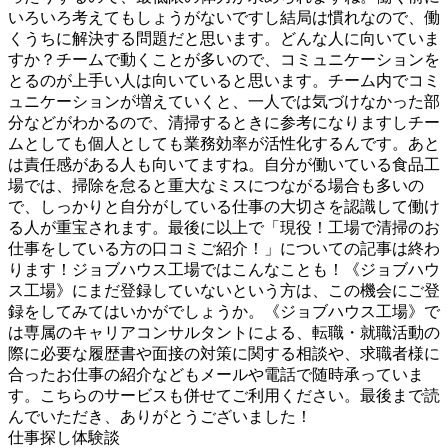
いろいろ考えてもしょうがないですし結局は慣れなので、働
くうちに解決する問題だと思います。どんな人に向いていま
すか？チームで動くことが多いので、コミュニケーションを
とるのが上手い人は向いていると思います。チーム内でコミ
ュニケーションが増えていくと、一人では気づけなかった部
分などがわかるので、清掃するときに参考になりますしチー
ムとしても個人としても業務効率が活性化するんです。あと
は責任感がある人も向いてますね。自分が働いている食品工
場では、掃除を怠ると重大なミスにつながる場合も多いの
で、しっかりと自分がしている仕事の大切さを認識して働け
る人が重宝されます。最後に以上で「現役！工場で清掃のお
仕事をしている方の口コミご紹介！」についての記事は終わ
ります！ジョブハウス工場ではこんなことも！《ジョブハウ
ス工場》にまだ登録していないという方は、この機会にご登
録をしてみてはいかがでしょうか。《ジョブハウス工場》で
は専属のキャリアコンサルタントによる、転職・就職活動の
際に必要な履歴書や面接の対策に関する相談や、求職者様に
合ったお仕事の紹介などもメールや電話で随時承っていま
す。こちらのサービスも併せてご利用ください。最後まで読
んでいただき、ありがとうございました！
仕事探し体験談