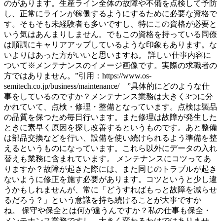
のがあります。生産ライン全体の故障や不備を点検して予防
し、正常にラインが稼働するようにするために必要な資格で
す。そもそも未経験者も多いですし、特にこの資格が必要と
いう気はあんまりしません。でもこの資格を持っている同僚
は順調にキャリアアップしているような印象もあります。な
いよりはあった方がいいと思いますね。 詳しい仕事内容に
ついて※メンテナンスのイメージ画像です。実際の求職者の
方ではありません。”引用：https://www.os-
semitech.co.jp/business/maintenance/ ”具体的にどのような仕
事をしているのですか？メンテナンス業務は大きく3つに分
かれていて、点検・修理・整備となっています。点検は製品
の品質を保つため毎日行います。また修理は故障が発生した
ときに素早く原因を探し改善するというものです。あと整備
は部品交換などを行い、設備を使い続けられるよう準備を整
えるというものになっています。これら以外にデータの入れ
替えも業務に含まれています。 メンテナンスにコツってあ
りますか？故障が起きた際には、また同じのトラブルが起き
ないように修正を施す必要があります。コツというと少し違
うかもしれませんが、常に「どうすればもっと故障を減らせ
るだろう？」という意識を持ち続けることが大事ですか
ね。 保守や保全とは何が違うんですか？私の仕事も保全・
メンテナンス業務ですし、大きく変わるわけではありませ