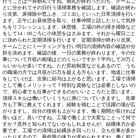
行うことは一斉朝礼ですね。朝礼が終わったのち、チームご
とに分かれてその日行う清掃業務を確認します。確認が終わ
り次第、床掃除や窓ふき、ゴミ出しといった日常清掃を行い
ます。正午にお昼休憩を取り、仕事仲間と話したりして気持
ちをリフレッシュします。休憩後、工場の外の掃き掃除など
をして14：00ごろに小休憩をはさみます。それから曜日ごと
に決められた定期清掃を行います。定期清掃が終わり次第、
チームごとにミーティングを行い明日の清掃内容の確認や分
担を決めます。確認の後、一日の業務が終わります。今の仕
事について月収の相場はどのくらいですか？平均して20万く
らいからが多いですね。ただ昇給制度などもあるので、うち
の職場の方では月収が25万を超える方もいます。地道に仕事
をしていけば、次第に給与は上がると思います。工場で清掃
として働くメリットって？特別な資格などは必要としないの
で、初心者でも仕事ができるのがいいところだと思います。
清掃スキルは働いていくうちに身についていきますし、先輩
方も丁寧に教えてくれます。経験を積むことで活躍の場が広
がりますし、自分の技術も上がります。働く期間が長ければ
長いほど、良いですね。工場で働く上で大変なことって何で
すか？意外と知られてないかもしれませんが、結構体力が必
要です。工場での清掃は結構歩き回ったり、立ち仕事が多か
ったりするので、最低限の体力が求められますね。働く前に