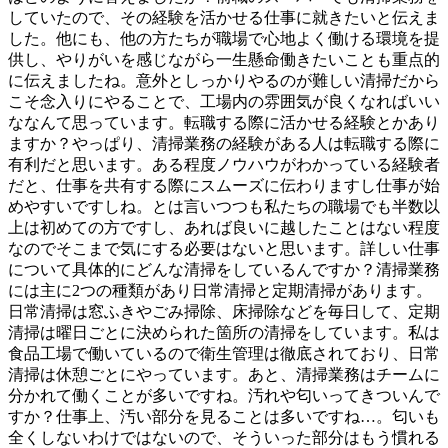
していたので、その経験を活かせる仕事に就きたいと伝えま
した。他にも、他の方たちが職場で心地よく働ける環境を提
供し、やりがいを感じながら一生懸命働きたいことも重点的
に伝えましたね。意外としっかりやるのが難しい清掃だから
こそ念入りにやることで、工場内の雰囲気が良くなればいい
ななんて思っています。転職する際に活かせる経験とかあり
ますか？やっぱり、清掃業務の経験がある人は転職する際に
有利だと思います。ある程度ノウハウがわかっている経験者
だと、仕事を共有する際にスムーズに伝わりますし仕事が始
めやすいですしね。とは言いつつも私たちの職場でも半数以
上は初めての方ですし、あれば良いに越したことはない程度
なのでそこまで気にする必要はないと思います。詳しい仕事
について具体的にどんな清掃をしているんですか？清掃業務
には主に2つの種類があり日常清掃と定期清掃があります。
日常清掃は窓ふきやごみ掃除、床掃除などを毎日して、定期
清掃は曜日ごとに決められた箇所の清掃をしています。私は
食品工場で働いているので衛生管理は徹底されており、日常
清掃は休憩ごとにやっています。あと、清掃業務はチームに
分かれて働くことが多いですね。汚れや匂いってきついんで
すか？仕事上、汚い部分を見ることは多いですね…。匂いも
全くしないわけではないので、そういった部分はもう慣れる