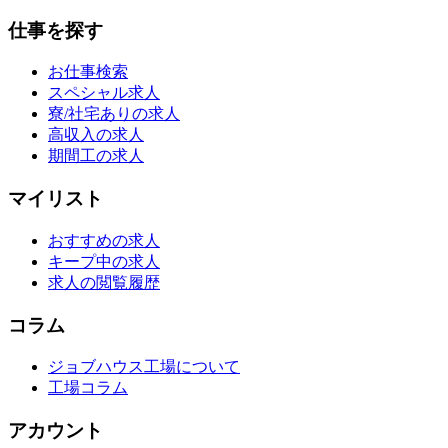
仕事を探す
お仕事検索
スペシャル求人
寮/社宅ありの求人
高収入の求人
期間工の求人
マイリスト
おすすめの求人
キープ中の求人
求人の閲覧履歴
コラム
ジョブハウス工場について
工場コラム
アカウント