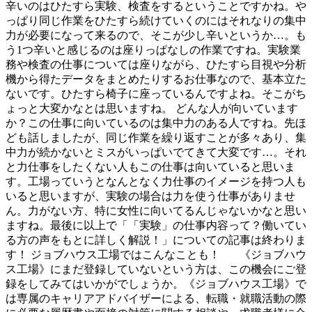
辛いのはひたすら実験、検査をするということですかね。や
っぱり同じ作業をひたすら続けていくのにはそれなりの集中
力が必要になって来るので、そこが少し辛いというか…。も
う1つ辛いと感じるのは座りっぱなしの作業ですね。実験業
務や検査の仕事については座りながら、ひたすら目視や分析
機から得たデータをまとめたりするお仕事なので、基本立た
ないです。ひたすら椅子に座っているんですよね。そこがち
ょっと大変かなとは思いますね。 どんな人が向いています
か？この仕事に向いているのは集中力のある人ですね。先ほ
ども話しましたが、同じ作業を繰り返すことが多々あり、集
中力が続かないとミスがいっぱいでてきて大変です…。それ
と力仕事をしたくない人もこの仕事は向いていると思いま
す。工場っていうとなんとなく力仕事のイメージを持つ人も
いると思いますが、実験の場合は力を使う仕事がありませ
ん。力がない方、特に女性に向いてるんじゃないかなと思い
ますね。最後に以上で「「実験」の仕事内容って？働いてい
る方の声をもとに詳しく解説！」についての記事は終わりま
す！ ジョブハウス工場ではこんなことも！ 《ジョブハウ
ス工場》にまだ登録していないという方は、この機会にご登
録をしてみてはいかがでしょうか。《ジョブハウス工場》で
は専属のキャリアアドバイザーによる、転職・就職活動の際