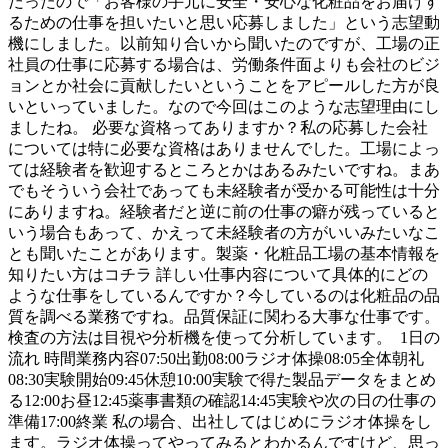
だったので「お客様の手元に安全・安心な化粧品をお届けす
るための仕事を担いたいと思い応募しました」という志望動
機にしました。以前知り合いから聞いたのですが、工場の正
社員の仕事に応募する場合は、労働条件面よりも会社のビジ
ョンとか社会に貢献したいということをアピールした方が良
いといっていました。なので今回はこのような志望理由にし
ましたね。 必要な資格ってありますか？私の応募した会社
については特に必要な資格はありませんでした。工場によっ
ては経験者を歓迎するところとかはあるみたいですね。まあ
でもそういう会社であっても未経験者が受かる可能性は十分
にありますね。経験者だと逆に前の仕事の癖が残っていると
いう場合もあって、かえって未経験者の方がいいみたいなこ
とも聞いたことがあります。製薬・化粧品工場の基本情報を
知りたい方はコチラ 詳しい仕事内容について具体的にどの
ような仕事をしているんですか？今しているのは化粧品の品
質を調べる業務ですね。品質保証に関わる大事な仕事です。
検査の方法は目視や分析機を使って分析しています。 1日の
流れ 時間業務内容07:50出勤08:00ラジオ体操08:05全体朝礼
08:30実験開始09:45休憩10:00実験で得た製品データをまとめ
る12:00お昼12:45薬事書類の確認14:45実験や次の日の仕事の
準備17:00終業 私の場合、出社してはじめにラジオ体操をし
ます。ラジオ体操ってやってみるとわかるんですけど、思っ