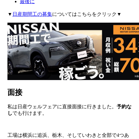
最後に
▼
日産期間工の募集
についてはこちらをクリック▼
面接
私は日産ウェルフェアに直接面接に行きました。
予約な
し
でも行けます。
工場は横浜に追浜、栃木、そしていわきと全部で4つあ