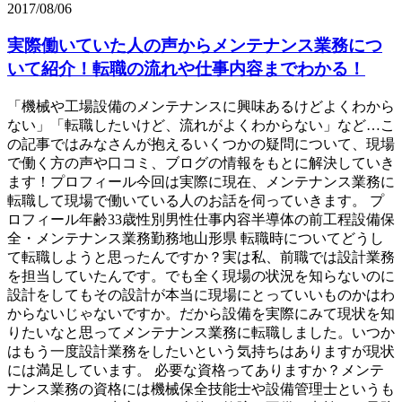
2017/08/06
実際働いていた人の声からメンテナンス業務につ
いて紹介！転職の流れや仕事内容までわかる！
「機械や工場設備のメンテナンスに興味あるけどよくわから
ない」「転職したいけど、流れがよくわからない」など…こ
の記事ではみなさんが抱えるいくつかの疑問について、現場
で働く方の声や口コミ、ブログの情報をもとに解決していき
ます！プロフィール今回は実際に現在、メンテナンス業務に
転職して現場で働いている人のお話を伺っていきます。 プ
ロフィール年齢33歳性別男性仕事内容半導体の前工程設備保
全・メンテナンス業務勤務地山形県 転職時についてどうし
て転職しようと思ったんですか？実は私、前職では設計業務
を担当していたんです。でも全く現場の状況を知らないのに
設計をしてもその設計が本当に現場にとっていいものかはわ
からないじゃないですか。だから設備を実際にみて現状を知
りたいなと思ってメンテナンス業務に転職しました。いつか
はもう一度設計業務をしたいという気持ちはありますが現状
には満足しています。 必要な資格ってありますか？メンテ
ナンス業務の資格には機械保全技能士や設備管理士というも