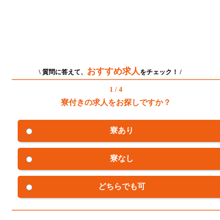
おすすめ求人
\ 質問に答えて、
をチェック！ /
1 / 4
寮付きの求人をお探しですか？
寮あり
寮なし
どちらでも可