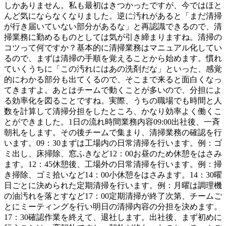
しかありません。私も最初はきつかったですが、今ではほと
んど気にならなくなりました。逆に汚れがあると「まだ清掃
が行き届いていない部分があるな」と再認識できるので、清
掃業務に勤めるものとしては気が引き締まりますね。清掃の
コツって何ですか？基本的に清掃業務はマニュアル化してい
るので、まずは清掃の手順を覚えることから始めます。慣れ
ていくうちに「この汚れにはあの洗剤だな」といった、感覚
的にわかる部分も出てくるので、そこまで来ると面白くなっ
てきますよ。あとはチームで動くことが多いので、分担によ
る効率化を図ることですね。実際、うちの職場でも時間と人
数を計算して清掃分担をしたところ、かなり効率よく働くこ
とができました。1日の流れ時間業務内容09:00出社後、一斉
朝礼をします。その後チームで集まり、清掃業務の確認を行
います。09：30まずは工場内の日常清掃を行います。例：ゴ
ミ出し、床掃除、窓ふきなど12：00お昼のため休憩をはさみ
ます。12：45休憩後、工場外の日常清掃を行います。例：掃
き掃除、ゴミ拾いなど14：00小休憩をはさみます。14：30曜
日ごとに決められた定期清掃を行います。例：月曜は調理機
の油汚れを落とすなど17：00定期清掃が終了次第、チームご
とにミーティングを行い明日の清掃内容の分担を決めます。
17：30確認作業を終えて、退社します。出社後、まず初めに