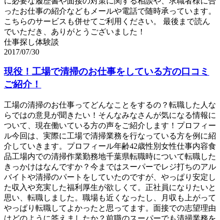
に必要な履歴書や面接の対策に関する相談や、求職者様に合
ったお仕事の紹介などもメールや電話で随時承っています。
こちらのサービスも併せてご利用ください。 最後まで読ん
でいただき、ありがとうございました！
仕事探し体験談
2017/07/30
現役！工場で清掃のお仕事をしている方の口コミ
ご紹介！
工場の清掃のお仕事ってどんなことをするの？転職した人な
らではの意見が聞きたい！そんなみなさんが気になる情報に
ついて、現在働いている方の声をご紹介します！プロフィー
ル今回は、実際に工場で清掃業務を行なっている方を例に紹
介していきます。プロフィール年齢42歳性別女性仕事内容食
品工場内での清掃作業勤務地千葉県転職時について転職した
きっかけはなんですか？今まではスーパーでレジ打ちのアル
バイトや清掃のパートをしていたのですが、やっぱり安定し
た収入や充実した福利厚生が欲しくて。正社員になりたいと
思い、転職しました。職場も近くなったし、月収も上がって
やっぱり転職してよかったと思ってます。面接での志望理由
はどのように答えましたか？前職のスーパーでも清掃業務を