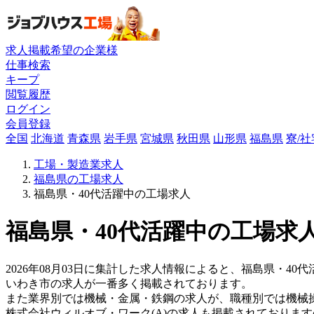
求人掲載希望の企業様
仕事検索
キープ
閲覧履歴
ログイン
会員登録
全国
北海道
青森県
岩手県
宮城県
秋田県
山形県
福島県
寮/
工場・製造業求人
福島県の工場求人
福島県・40代活躍中の工場求人
福島県・40代活躍中の工場求人
2026年08月03日に集計した求人情報によると、福島県・40代
いわき市の求人が一番多く掲載されております。
また業界別では機械・金属・鉄鋼の求人が、職種別では機械
株式会社ウィルオブ・ワーク(A)の求人も掲載されておりま