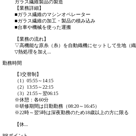
ガラス繊維製品の製造
【業務詳細】
■ガラス繊維のマシンオペレーター
■ガラス繊維の加工・製品の積み込み
■台車や機械を使った運搬
【業務の流れ】
▽高機能な原糸（糸）を自動織機にセットして生地（織
▽熱処理を加え...
勤務時間
【3交替制】
（1）05:55～14:15
（2）13:55～22:15
（3）21:55～翌06:15
※休憩：各60分
※研修期間は日勤勤務（08:20～16:45）
※22時～翌5時は深夜勤務のため18歳以上の方に限る
【休...
PRポイント