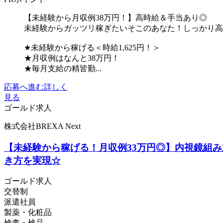
【未経験から月収例38万円！】高時給＆手当あり◎
未経験からガッツリ稼ぎたいそこのあなた！しっかり高
★未経験から稼げる＜時給1,625円！＞
★月収例はなんと38万円！
★毎月支給の精皆勤...
応募へ進む
詳しく
見る
ゴールド求人
株式会社BREXA Next
【未経験から稼げる！月収例33万円◎】内視鏡組み
き方を実現☆
ゴールド求人
交替制
派遣社員
製薬・化粧品
検査・検品